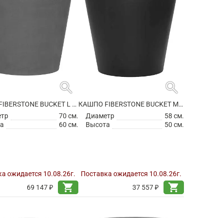
search
search
КАШПО FIBERSTONE BUCKET L GREY
КАШПО FIBERSTONE BUCKET M BLACK
етр
70 см.
Диаметр
58 см.
а
60 см.
Высота
50 см.
а ожидается 10.08.26г.
Поставка ожидается 10.08.26г.
shopping_cart
shopping_cart
69 147 ₽
37 557 ₽