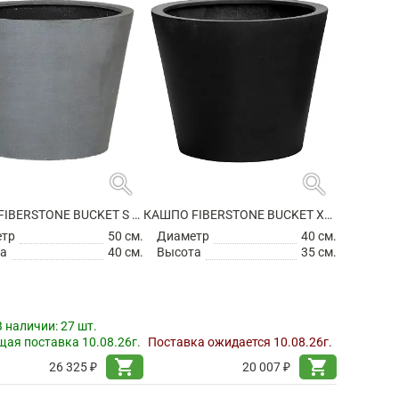
search
search
КАШПО FIBERSTONE BUCKET S GREY
КАШПО FIBERSTONE BUCKET XS BLACK
етр
50 см.
Диаметр
40 см.
а
40 см.
Высота
35 см.
В наличии:
27 шт.
ая поставка 10.08.26г.
Поставка ожидается 10.08.26г.
shopping_cart
shopping_cart
26 325 ₽
20 007 ₽