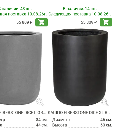
В наличии:
43 шт.
В наличии:
14 шт.
ая поставка 10.08.26г.
Следующая поставка 10.08.26г.
shopping_cart
shopping_cart
55 809 ₽
55 809 ₽
search
search
КАШПО FIBERSTONE DICE L GREY
КАШПО FIBERSTONE DICE XL BLACK
етр
34 см.
Диаметр
46 см.
а
44 см.
Высота
60 см.