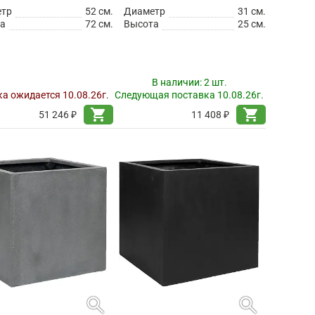
етр
52 см.
Диаметр
31 см.
а
72 см.
Высота
25 см.
В наличии:
2 шт.
а ожидается 10.08.26г.
Следующая поставка 10.08.26г.
shopping_cart
shopping_cart
51 246 ₽
11 408 ₽
search
search