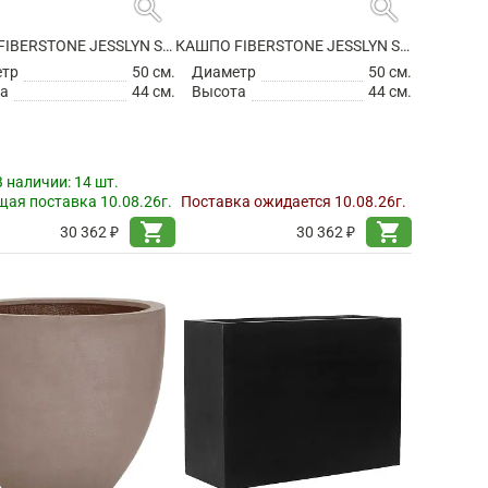
search
search
КАШПО FIBERSTONE JESSLYN S GREY
КАШПО FIBERSTONE JESSLYN S, TAUPE
етр
50 см.
Диаметр
50 см.
а
44 см.
Высота
44 см.
В наличии:
14 шт.
ая поставка 10.08.26г.
Поставка ожидается 10.08.26г.
shopping_cart
shopping_cart
30 362 ₽
30 362 ₽