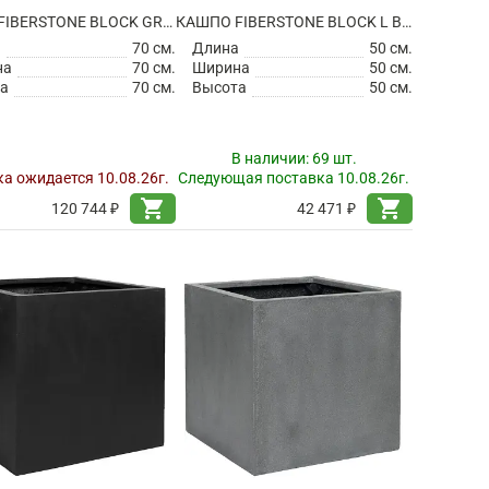
КАШПО FIBERSTONE BLOCK GREY XXL
КАШПО FIBERSTONE BLOCK L BLACK
а
70 см.
Длина
50 см.
на
70 см.
Ширина
50 см.
а
70 см.
Высота
50 см.
В наличии:
69 шт.
а ожидается 10.08.26г.
Следующая поставка 10.08.26г.
shopping_cart
shopping_cart
120 744 ₽
42 471 ₽