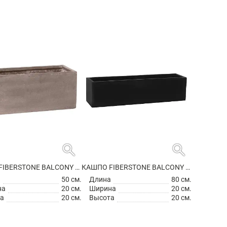
search
search
КАШПО FIBERSTONE BALCONY S, TAUPE
КАШПО FIBERSTONE BALCONY XL BLACK
а
50 см.
Длина
80 см.
на
20 см.
Ширина
20 см.
а
20 см.
Высота
20 см.