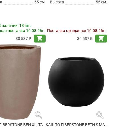
а
55 см.
Высота
55 см.
В наличии:
18 шт.
ая поставка 10.08.26г.
Поставка ожидается 10.08.26г.
shopping_cart
shopping_cart
30 537 ₽
30 537 ₽
search
search
КАШПО FIBERSTONE BEN XL, TAUPE
КАШПО FIBERSTONE BETH S MATT BLACK