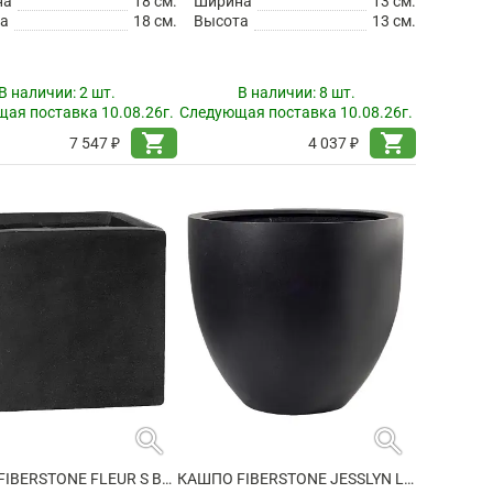
на
18 см.
Ширина
13 см.
а
18 см.
Высота
13 см.
В наличии:
2 шт.
В наличии:
8 шт.
ая поставка 10.08.26г.
Следующая поставка 10.08.26г.
shopping_cart
shopping_cart
7 547 ₽
4 037 ₽
search
search
КАШПО FIBERSTONE FLEUR S BLACK
КАШПО FIBERSTONE JESSLYN L BLACK