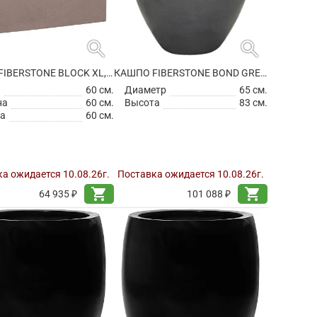
search
search
КАШПО FIBERSTONE BLOCK XL, TAUPE
КАШПО FIBERSTONE BOND GREY L
а
60 см.
Диаметр
65 см.
на
60 см.
Высота
83 см.
а
60 см.
а ожидается 10.08.26г.
Поставка ожидается 10.08.26г.
shopping_cart
shopping_cart
64 935 ₽
101 088 ₽