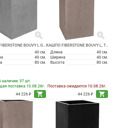
search
search
КАШПО FIBERSTONE BOUVY L GREY
КАШПО FIBERSTONE BOUVY L, TAUPE
а
40 см.
Длина
40 см.
на
40 см.
Ширина
40 см.
а
80 см.
Высота
80 см.
В наличии:
37 шт.
ая поставка 10.08.26г.
Поставка ожидается 10.08.26г.
shopping_cart
shopping_cart
44 226 ₽
44 226 ₽