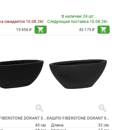
В наличии:
24 шт.
а ожидается 10.08.26г.
Следующая поставка 10.08.26г.
shopping_cart
shopping_cart
19 656 ₽
43 173 ₽
search
search
КАШПО FIBERSTONE DORANT S MATT BLACK
КАШПО FIBERSTONE DORANT XS MATT BLACK
а
43 см.
Длина
32 см.