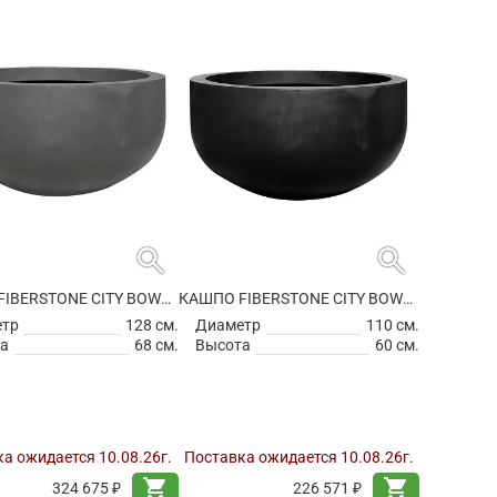
search
search
КАШПО FIBERSTONE CITY BOWL L GREY
КАШПО FIBERSTONE CITY BOWL M BLACK
етр
128 см.
Диаметр
110 см.
а
68 см.
Высота
60 см.
а ожидается 10.08.26г.
Поставка ожидается 10.08.26г.
shopping_cart
shopping_cart
324 675 ₽
226 571 ₽