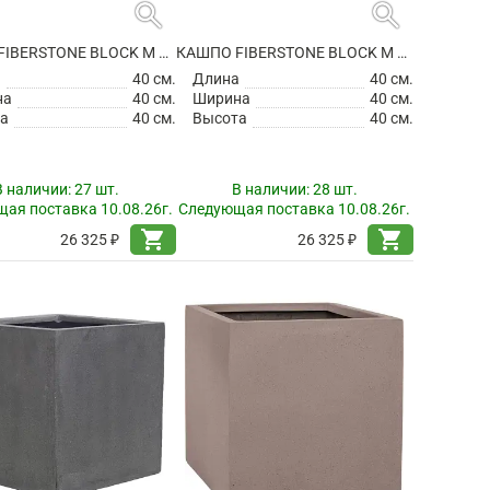
search
search
КАШПО FIBERSTONE BLOCK M BLACK
КАШПО FIBERSTONE BLOCK M GREY
а
40 см.
Длина
40 см.
на
40 см.
Ширина
40 см.
а
40 см.
Высота
40 см.
В наличии:
27 шт.
В наличии:
28 шт.
ая поставка 10.08.26г.
Следующая поставка 10.08.26г.
shopping_cart
shopping_cart
26 325 ₽
26 325 ₽