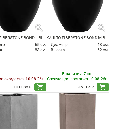
search
search
КАШПО FIBERSTONE BOND L BLACK
КАШПО FIBERSTONE BOND M BLACK
етр
65 см.
Диаметр
48 см.
а
83 см.
Высота
62 см.
В наличии:
7 шт.
а ожидается 10.08.26г.
Следующая поставка 10.08.26г.
shopping_cart
shopping_cart
101 088 ₽
45 104 ₽