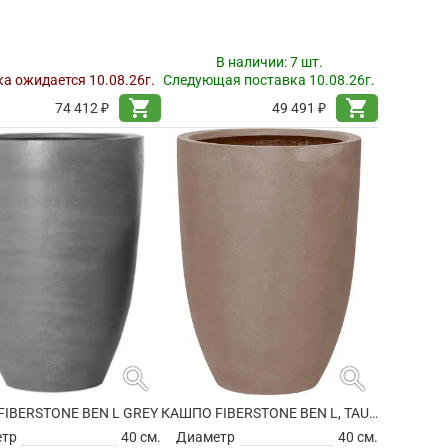
В наличии:
7 шт.
а ожидается 10.08.26г.
Следующая поставка 10.08.26г.
shopping_cart
shopping_cart
74 412 ₽
49 491 ₽
search
search
IBERSTONE BEN L GREY
КАШПО FIBERSTONE BEN L, TAUPE
етр
40 см.
Диаметр
40 см.