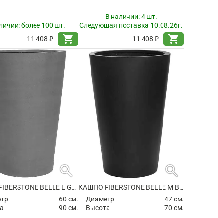
В наличии:
4 шт.
личии:
более 100 шт.
Следующая поставка 10.08.26г.
shopping_cart
shopping_cart
11 408 ₽
11 408 ₽
search
search
КАШПО FIBERSTONE BELLE L GREY
КАШПО FIBERSTONE BELLE M BLACK
етр
60 см.
Диаметр
47 см.
а
90 см.
Высота
70 см.