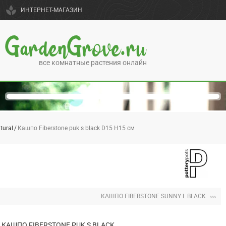
spa
ИНТЕРНЕТ-МАГАЗИН
GardenGrove.ru
все комнатные растения онлайн
tural
Кашпо Fiberstone puk s black D15 H15 см
›››
КАШПО FIBERSTONE SUNNY L BLACK
КАШПО FIBERSTONE PUK S BLACK