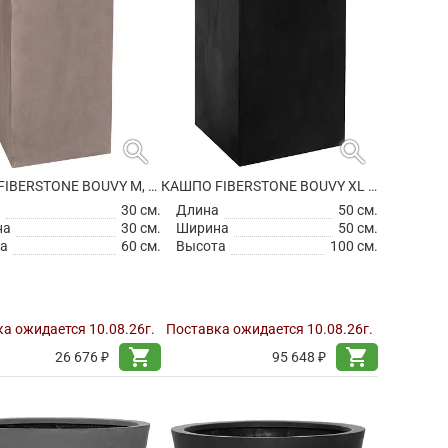
search
search
КАШПО FIBERSTONE BOUVY M, TAUPE
КАШПО FIBERSTONE BOUVY XL BLACK
а
30 см.
Длина
50 см.
на
30 см.
Ширина
50 см.
а
60 см.
Высота
100 см.
а ожидается 10.08.26г.
Поставка ожидается 10.08.26г.
shopping_cart
shopping_cart
26 676 ₽
95 648 ₽