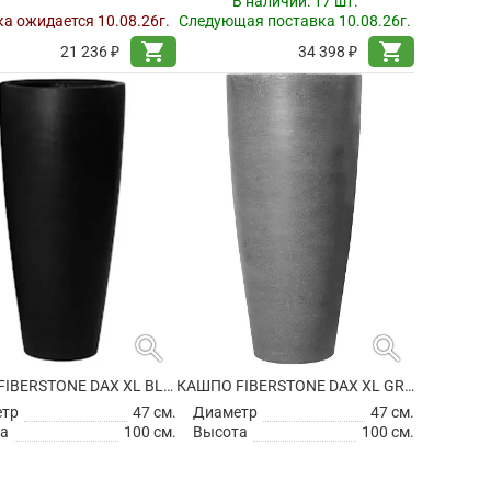
В наличии:
17 шт.
а ожидается 10.08.26г.
Следующая поставка 10.08.26г.
shopping_cart
shopping_cart
21 236 ₽
34 398 ₽
search
search
КАШПО FIBERSTONE DAX XL BLACK
КАШПО FIBERSTONE DAX XL GREY
етр
47 см.
Диаметр
47 см.
а
100 см.
Высота
100 см.