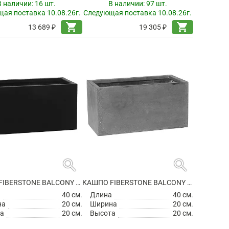
В наличии:
16 шт.
В наличии:
97 шт.
ая поставка 10.08.26г.
Следующая поставка 10.08.26г.
shopping_cart
shopping_cart
13 689 ₽
19 305 ₽
search
search
КАШПО FIBERSTONE BALCONY XS BLACK
КАШПО FIBERSTONE BALCONY XS GREY
а
40 см.
Длина
40 см.
на
20 см.
Ширина
20 см.
а
20 см.
Высота
20 см.