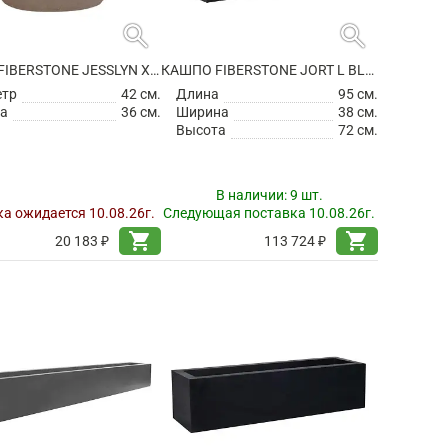
search
search
КАШПО FIBERSTONE JESSLYN XS, TAUPE
КАШПО FIBERSTONE JORT L BLACK
етр
42 см.
Длина
95 см.
а
36 см.
Ширина
38 см.
Высота
72 см.
В наличии:
9 шт.
а ожидается 10.08.26г.
Следующая поставка 10.08.26г.
shopping_cart
shopping_cart
20 183 ₽
113 724 ₽