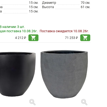
а
15 см.
Диаметр
70 см.
на
15 см.
Высота
61 см.
а
15 см.
В наличии:
3 шт.
ая поставка 10.08.26г.
Поставка ожидается 10.08.26г.
shopping_cart
shopping_cart
4 212 ₽
71 253 ₽
search
search