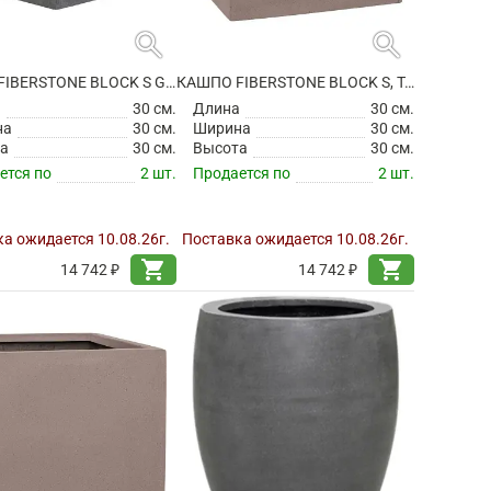
search
search
КАШПО FIBERSTONE BLOCK S GREY
КАШПО FIBERSTONE BLOCK S, TAUPE
а
30 см.
Длина
30 см.
на
30 см.
Ширина
30 см.
а
30 см.
Высота
30 см.
ется по
2 шт.
Продается по
2 шт.
а ожидается 10.08.26г.
Поставка ожидается 10.08.26г.
shopping_cart
shopping_cart
14 742 ₽
14 742 ₽