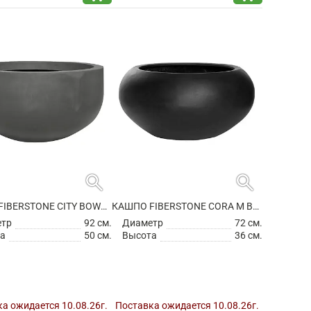
search
search
КАШПО FIBERSTONE CITY BOWL S GREY
КАШПО FIBERSTONE CORA M BLACK
етр
92 см.
Диаметр
72 см.
а
50 см.
Высота
36 см.
а ожидается 10.08.26г.
Поставка ожидается 10.08.26г.