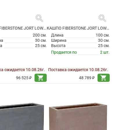
search
search
КАШПО FIBERSTONE JORT LOW M GREY
КАШПО FIBERSTONE JORT LOW S BLACK
а
200 см.
Длина
100 см.
на
30 см.
Ширина
30 см.
а
25 см.
Высота
25 см.
Продается по
2 шт.
а ожидается 10.08.26г.
Поставка ожидается 10.08.26г.
shopping_cart
shopping_cart
96 525 ₽
48 789 ₽