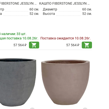
КАШПО FIBERSTONE JESSLYN M BLACK
КАШПО FIBERSTONE JESSLYN M GREY
етр
60 см.
Диаметр
60 см.
а
52 см.
Высота
52 см.
В наличии:
33 шт.
ая поставка 10.08.26г.
Поставка ожидается 10.08.26г.
shopping_cart
shopping_cart
57 564 ₽
57 564 ₽