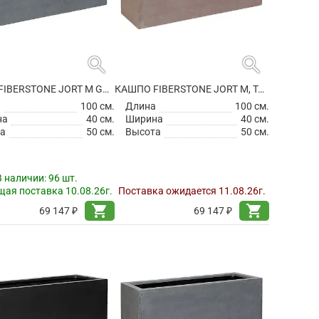
search
search
КАШПО FIBERSTONE JORT M GREY
КАШПО FIBERSTONE JORT M, TAUPE
а
100 см.
Длина
100 см.
на
40 см.
Ширина
40 см.
а
50 см.
Высота
50 см.
В наличии:
96 шт.
ая поставка 10.08.26г.
Поставка ожидается 11.08.26г.
shopping_cart
shopping_cart
69 147 ₽
69 147 ₽