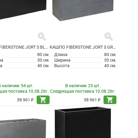
search
search
КАШПО FIBERSTONE JORT S BLACK
КАШПО FIBERSTONE JORT S GREY
а
80 см.
Длина
80 см.
на
30 см.
Ширина
30 см.
а
40 см.
Высота
40 см.
В наличии:
54 шт.
В наличии:
23 шт.
ая поставка 10.08.26г.
Следующая поставка 10.08.26г.
shopping_cart
shopping_cart
38 961 ₽
38 961 ₽