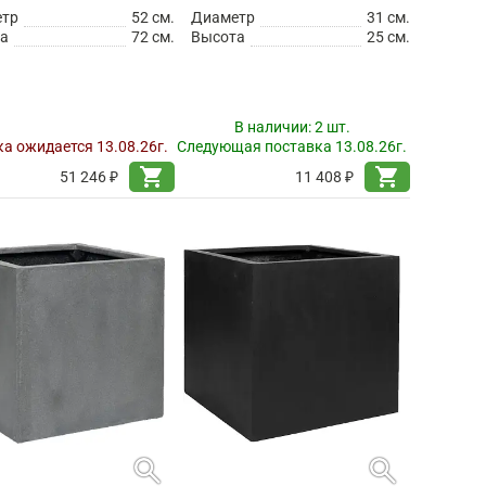
етр
52 см.
Диаметр
31 см.
а
72 см.
Высота
25 см.
В наличии:
2 шт.
а ожидается 13.08.26г.
Следующая поставка 13.08.26г.
shopping_cart
shopping_cart
51 246 ₽
11 408 ₽
search
search