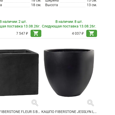
на
18 см.
Ширина
13 см.
а
18 см.
Высота
13 см.
В наличии:
2 шт.
В наличии:
8 шт.
ая поставка 13.08.26г.
Следующая поставка 13.08.26г.
shopping_cart
shopping_cart
7 547 ₽
4 037 ₽
search
search
КАШПО FIBERSTONE FLEUR S BLACK
КАШПО FIBERSTONE JESSLYN L BLACK