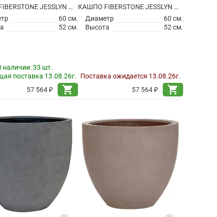
КАШПО FIBERSTONE JESSLYN M BLACK
КАШПО FIBERSTONE JESSLYN M GREY
етр
60 см.
Диаметр
60 см.
а
52 см.
Высота
52 см.
В наличии:
33 шт.
ая поставка 13.08.26г.
Поставка ожидается 13.08.26г.
shopping_cart
shopping_cart
57 564 ₽
57 564 ₽