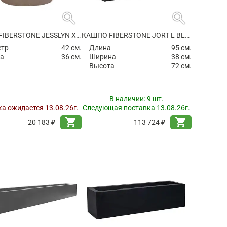
search
search
КАШПО FIBERSTONE JESSLYN XS, TAUPE
КАШПО FIBERSTONE JORT L BLACK
етр
42 см.
Длина
95 см.
а
36 см.
Ширина
38 см.
Высота
72 см.
В наличии:
9 шт.
а ожидается 13.08.26г.
Следующая поставка 13.08.26г.
shopping_cart
shopping_cart
20 183 ₽
113 724 ₽