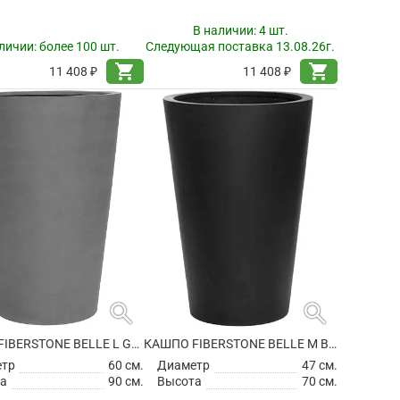
В наличии:
4 шт.
личии:
более 100 шт.
Следующая поставка 13.08.26г.
shopping_cart
shopping_cart
11 408 ₽
11 408 ₽
search
search
КАШПО FIBERSTONE BELLE L GREY
КАШПО FIBERSTONE BELLE M BLACK
етр
60 см.
Диаметр
47 см.
а
90 см.
Высота
70 см.