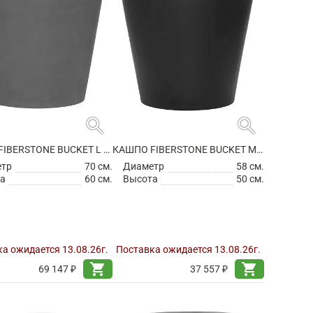
search
search
КАШПО FIBERSTONE BUCKET L GREY
КАШПО FIBERSTONE BUCKET M BLACK
етр
70 см.
Диаметр
58 см.
а
60 см.
Высота
50 см.
а ожидается 13.08.26г.
Поставка ожидается 13.08.26г.
shopping_cart
shopping_cart
69 147 ₽
37 557 ₽