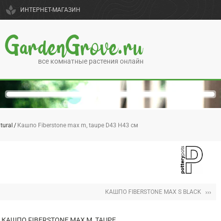
spa
ИНТЕРНЕТ-МАГАЗИН
GardenGrove.ru
все комнатные растения онлайн
tural
Кашпо Fiberstone max m, taupe D43 H43 см
›››
КАШПО FIBERSTONE MAX S BLACK
КАШПО FIBERSTONE MAX M, TAUPE