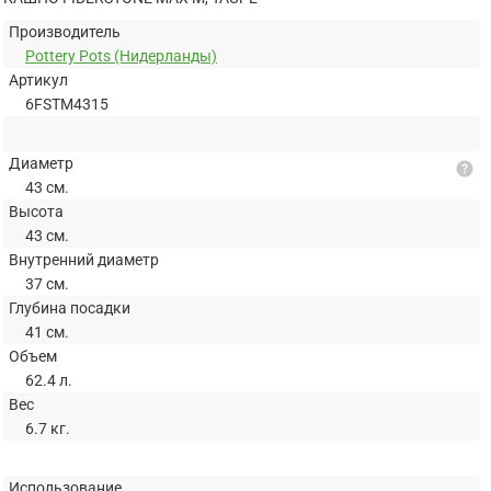
Производитель
Pottery Pots (Нидерланды)
Артикул
6FSTM4315
Диаметр
help
43 см.
Высота
43 см.
Внутренний диаметр
37 см.
Глубина посадки
41 см.
Объем
62.4 л.
Вес
6.7 кг.
Использование