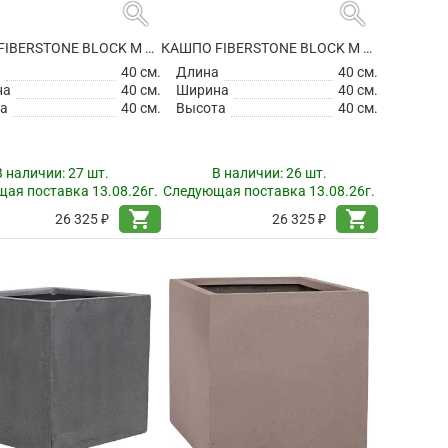
search
search
КАШПО FIBERSTONE BLOCK M BLACK
КАШПО FIBERSTONE BLOCK M GREY
а
40 см.
Длина
40 см.
на
40 см.
Ширина
40 см.
а
40 см.
Высота
40 см.
В наличии:
27 шт.
В наличии:
26 шт.
ая поставка 13.08.26г.
Следующая поставка 13.08.26г.
shopping_cart
shopping_cart
26 325 ₽
26 325 ₽