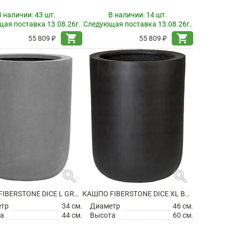
В наличии:
43 шт.
В наличии:
14 шт.
ая поставка 13.08.26г.
Следующая поставка 13.08.26г.
shopping_cart
shopping_cart
55 809 ₽
55 809 ₽
search
search
КАШПО FIBERSTONE DICE L GREY
КАШПО FIBERSTONE DICE XL BLACK
етр
34 см.
Диаметр
46 см.
а
44 см.
Высота
60 см.