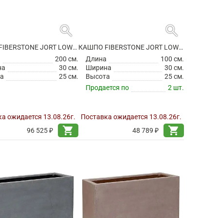
search
search
КАШПО FIBERSTONE JORT LOW M GREY
КАШПО FIBERSTONE JORT LOW S BLACK
а
200 см.
Длина
100 см.
на
30 см.
Ширина
30 см.
а
25 см.
Высота
25 см.
Продается по
2 шт.
а ожидается 13.08.26г.
Поставка ожидается 13.08.26г.
shopping_cart
shopping_cart
96 525 ₽
48 789 ₽