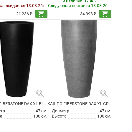
В наличии:
17 шт.
а ожидается 13.08.26г.
Следующая поставка 13.08.26г.
shopping_cart
shopping_cart
21 236 ₽
34 398 ₽
search
search
КАШПО FIBERSTONE DAX XL BLACK
КАШПО FIBERSTONE DAX XL GREY
етр
47 см.
Диаметр
47 см.
а
100 см.
Высота
100 см.