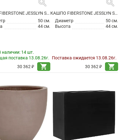
search
search
КАШПО FIBERSTONE JESSLYN S GREY
КАШПО FIBERSTONE JESSLYN S, TAUPE
етр
50 см.
Диаметр
50 см.
а
44 см.
Высота
44 см.
В наличии:
14 шт.
ая поставка 13.08.26г.
Поставка ожидается 13.08.26г.
shopping_cart
shopping_cart
30 362 ₽
30 362 ₽