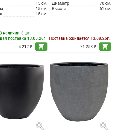
а
15 см.
Диаметр
70 см.
на
15 см.
Высота
61 см.
а
15 см.
В наличии:
3 шт.
ая поставка 13.08.26г.
Поставка ожидается 13.08.26г.
shopping_cart
shopping_cart
4 212 ₽
71 253 ₽
search
search