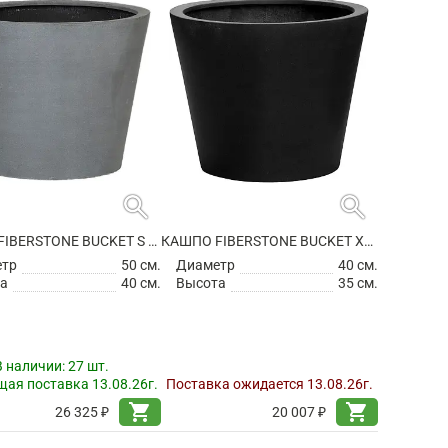
search
search
КАШПО FIBERSTONE BUCKET S GREY
КАШПО FIBERSTONE BUCKET XS BLACK
етр
50 см.
Диаметр
40 см.
а
40 см.
Высота
35 см.
В наличии:
27 шт.
ая поставка 13.08.26г.
Поставка ожидается 13.08.26г.
shopping_cart
shopping_cart
26 325 ₽
20 007 ₽