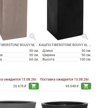
search
search
КАШПО FIBERSTONE BOUVY M, TAUPE
КАШПО FIBERSTONE BOUVY XL BLACK
а
30 см.
Длина
50 см.
на
30 см.
Ширина
50 см.
а
60 см.
Высота
100 см.
а ожидается 13.08.26г.
Поставка ожидается 13.08.26г.
shopping_cart
shopping_cart
26 676 ₽
95 648 ₽