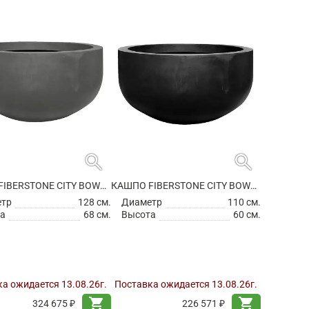
search
search
КАШПО FIBERSTONE CITY BOWL L GREY
КАШПО FIBERSTONE CITY BOWL M BLACK
етр
128 см.
Диаметр
110 см.
а
68 см.
Высота
60 см.
а ожидается 13.08.26г.
Поставка ожидается 13.08.26г.
shopping_cart
shopping_cart
324 675 ₽
226 571 ₽