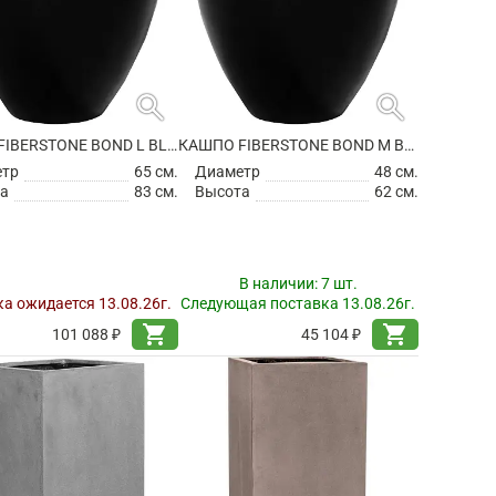
search
search
КАШПО FIBERSTONE BOND L BLACK
КАШПО FIBERSTONE BOND M BLACK
етр
65 см.
Диаметр
48 см.
а
83 см.
Высота
62 см.
В наличии:
7 шт.
а ожидается 13.08.26г.
Следующая поставка 13.08.26г.
shopping_cart
shopping_cart
101 088 ₽
45 104 ₽