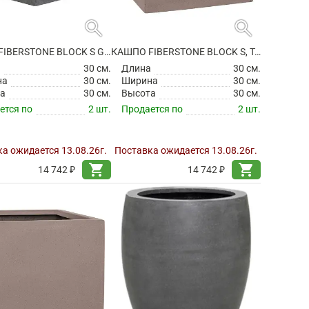
search
search
КАШПО FIBERSTONE BLOCK S GREY
КАШПО FIBERSTONE BLOCK S, TAUPE
а
30 см.
Длина
30 см.
на
30 см.
Ширина
30 см.
а
30 см.
Высота
30 см.
ется по
2 шт.
Продается по
2 шт.
а ожидается 13.08.26г.
Поставка ожидается 13.08.26г.
shopping_cart
shopping_cart
14 742 ₽
14 742 ₽