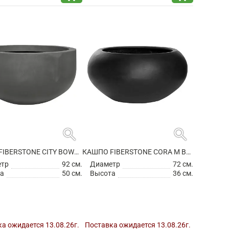
search
search
КАШПО FIBERSTONE CITY BOWL S GREY
КАШПО FIBERSTONE CORA M BLACK
етр
92 см.
Диаметр
72 см.
а
50 см.
Высота
36 см.
а ожидается 13.08.26г.
Поставка ожидается 13.08.26г.