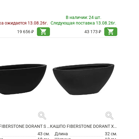
В наличии:
24 шт.
а ожидается 13.08.26г.
Следующая поставка 13.08.26г.
shopping_cart
shopping_cart
19 656 ₽
43 173 ₽
search
search
КАШПО FIBERSTONE DORANT S MATT BLACK
КАШПО FIBERSTONE DORANT XS MATT BLACK
а
43 см.
Длина
32 см.