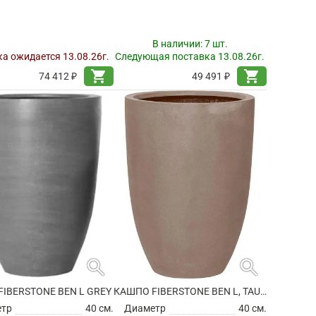
В наличии:
7 шт.
а ожидается 13.08.26г.
Следующая поставка 13.08.26г.
shopping_cart
shopping_cart
74 412 ₽
49 491 ₽
search
search
IBERSTONE BEN L GREY
КАШПО FIBERSTONE BEN L, TAUPE
етр
40 см.
Диаметр
40 см.