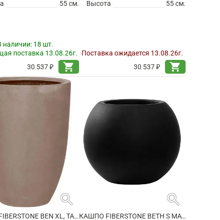
а
55 см.
Высота
55 см.
В наличии:
18 шт.
ая поставка 13.08.26г.
Поставка ожидается 13.08.26г.
shopping_cart
shopping_cart
30 537 ₽
30 537 ₽
search
search
КАШПО FIBERSTONE BEN XL, TAUPE
КАШПО FIBERSTONE BETH S MATT BLACK