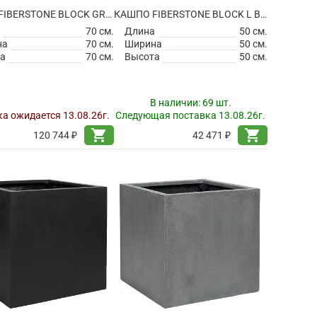
КАШПО FIBERSTONE BLOCK GREY XXL
КАШПО FIBERSTONE BLOCK L BLACK
а
70 см.
Длина
50 см.
на
70 см.
Ширина
50 см.
а
70 см.
Высота
50 см.
В наличии:
69 шт.
а ожидается 13.08.26г.
Следующая поставка 13.08.26г.
shopping_cart
shopping_cart
120 744 ₽
42 471 ₽