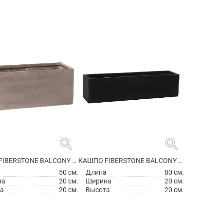
search
search
КАШПО FIBERSTONE BALCONY S, TAUPE
КАШПО FIBERSTONE BALCONY XL BLACK
а
50 см.
Длина
80 см.
на
20 см.
Ширина
20 см.
а
20 см.
Высота
20 см.