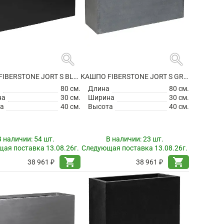
search
search
КАШПО FIBERSTONE JORT S BLACK
КАШПО FIBERSTONE JORT S GREY
а
80 см.
Длина
80 см.
на
30 см.
Ширина
30 см.
а
40 см.
Высота
40 см.
В наличии:
54 шт.
В наличии:
23 шт.
ая поставка 13.08.26г.
Следующая поставка 13.08.26г.
shopping_cart
shopping_cart
38 961 ₽
38 961 ₽