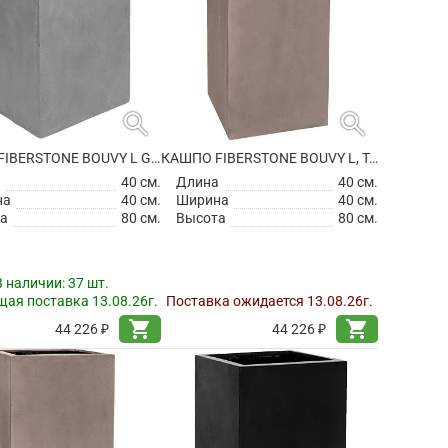
search
search
КАШПО FIBERSTONE BOUVY L GREY
КАШПО FIBERSTONE BOUVY L, TAUPE
а
40 см.
Длина
40 см.
на
40 см.
Ширина
40 см.
а
80 см.
Высота
80 см.
В наличии:
37 шт.
ая поставка 13.08.26г.
Поставка ожидается 13.08.26г.
shopping_cart
shopping_cart
44 226 ₽
44 226 ₽