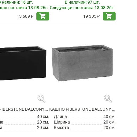
В наличии:
16 шт.
В наличии:
97 шт.
ая поставка 13.08.26г.
Следующая поставка 13.08.26г.
shopping_cart
shopping_cart
13 689 ₽
19 305 ₽
search
search
КАШПО FIBERSTONE BALCONY XS BLACK
КАШПО FIBERSTONE BALCONY XS GREY
а
40 см.
Длина
40 см.
на
20 см.
Ширина
20 см.
а
20 см.
Высота
20 см.