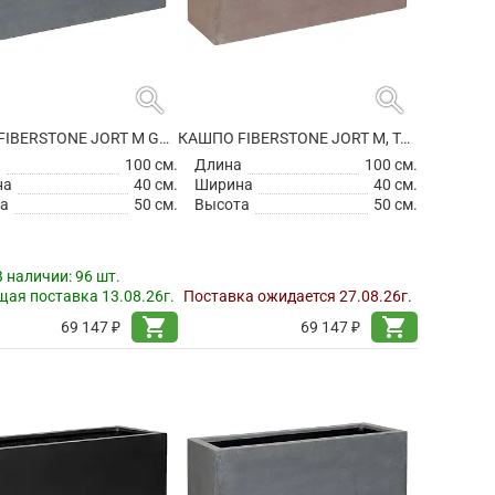
search
search
КАШПО FIBERSTONE JORT M GREY
КАШПО FIBERSTONE JORT M, TAUPE
а
100 см.
Длина
100 см.
на
40 см.
Ширина
40 см.
а
50 см.
Высота
50 см.
В наличии:
96 шт.
ая поставка 13.08.26г.
Поставка ожидается 27.08.26г.
shopping_cart
shopping_cart
69 147 ₽
69 147 ₽