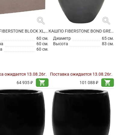
search
search
КАШПО FIBERSTONE BLOCK XL, TAUPE
КАШПО FIBERSTONE BOND GREY L
а
60 см.
Диаметр
65 см.
на
60 см.
Высота
83 см.
а
60 см.
а ожидается 13.08.26г.
Поставка ожидается 13.08.26г.
shopping_cart
shopping_cart
64 935 ₽
101 088 ₽