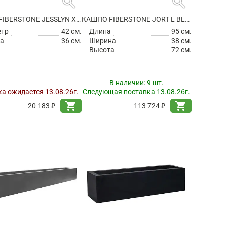
search
search
КАШПО FIBERSTONE JESSLYN XS, TAUPE
КАШПО FIBERSTONE JORT L BLACK
етр
42 см.
Длина
95 см.
а
36 см.
Ширина
38 см.
Высота
72 см.
В наличии:
9 шт.
а ожидается 13.08.26г.
Следующая поставка 13.08.26г.
shopping_cart
shopping_cart
20 183 ₽
113 724 ₽