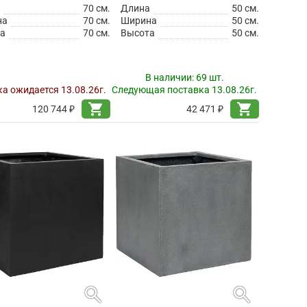
а
70 см.
Длина
50 см.
на
70 см.
Ширина
50 см.
а
70 см.
Высота
50 см.
В наличии:
69 шт.
а ожидается 13.08.26г.
Следующая поставка 13.08.26г.
shopping_cart
shopping_cart
120 744 ₽
42 471 ₽
search
search