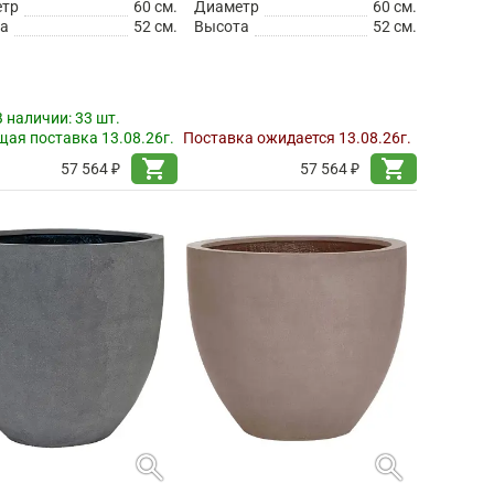
етр
60 см.
Диаметр
60 см.
а
52 см.
Высота
52 см.
В наличии:
33 шт.
ая поставка 13.08.26г.
Поставка ожидается 13.08.26г.
shopping_cart
shopping_cart
57 564 ₽
57 564 ₽
search
search