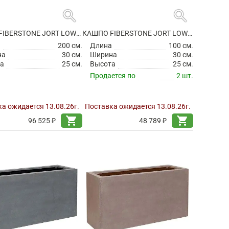
search
search
КАШПО FIBERSTONE JORT LOW M GREY
КАШПО FIBERSTONE JORT LOW S BLACK
а
200 см.
Длина
100 см.
на
30 см.
Ширина
30 см.
а
25 см.
Высота
25 см.
Продается по
2 шт.
а ожидается 13.08.26г.
Поставка ожидается 13.08.26г.
shopping_cart
shopping_cart
96 525 ₽
48 789 ₽