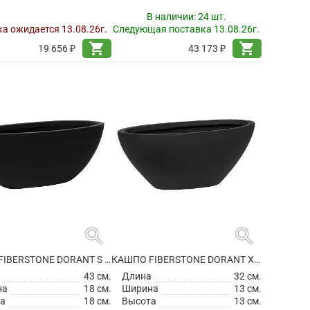
В наличии:
24 шт.
а ожидается 13.08.26г.
Следующая поставка 13.08.26г.
shopping_cart
shopping_cart
19 656 ₽
43 173 ₽
search
search
КАШПО FIBERSTONE DORANT S MATT BLACK
КАШПО FIBERSTONE DORANT XS MATT BLACK
а
43 см.
Длина
32 см.
на
18 см.
Ширина
13 см.
а
18 см.
Высота
13 см.