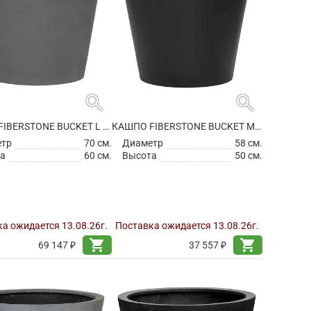
search
search
КАШПО FIBERSTONE BUCKET L GREY
КАШПО FIBERSTONE BUCKET M BLACK
етр
70 см.
Диаметр
58 см.
а
60 см.
Высота
50 см.
а ожидается 13.08.26г.
Поставка ожидается 13.08.26г.
shopping_cart
shopping_cart
69 147 ₽
37 557 ₽