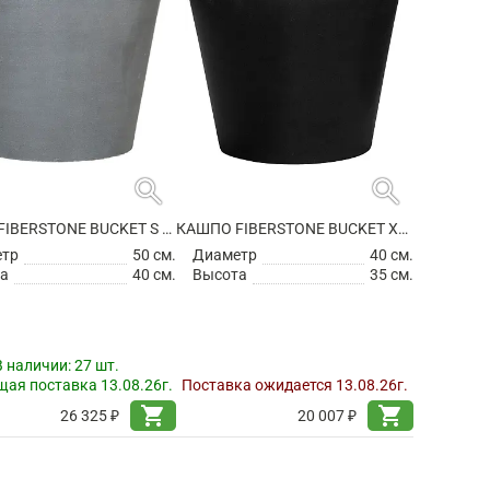
search
search
КАШПО FIBERSTONE BUCKET S GREY
КАШПО FIBERSTONE BUCKET XS BLACK
етр
50 см.
Диаметр
40 см.
а
40 см.
Высота
35 см.
В наличии:
27 шт.
ая поставка 13.08.26г.
Поставка ожидается 13.08.26г.
shopping_cart
shopping_cart
26 325 ₽
20 007 ₽