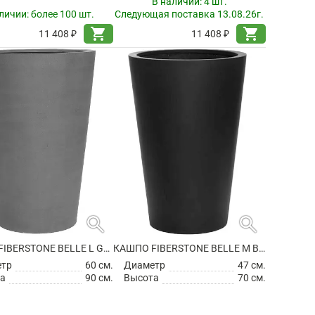
В наличии:
4 шт.
личии:
более 100 шт.
Следующая поставка 13.08.26г.
shopping_cart
shopping_cart
11 408 ₽
11 408 ₽
search
search
КАШПО FIBERSTONE BELLE L GREY
КАШПО FIBERSTONE BELLE M BLACK
етр
60 см.
Диаметр
47 см.
а
90 см.
Высота
70 см.