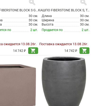
search
search
КАШПО FIBERSTONE BLOCK S GREY
КАШПО FIBERSTONE BLOCK S, TAUPE
а
30 см.
Длина
30 см.
на
30 см.
Ширина
30 см.
а
30 см.
Высота
30 см.
ется по
2 шт.
Продается по
2 шт.
а ожидается 13.08.26г.
Поставка ожидается 13.08.26г.
shopping_cart
shopping_cart
14 742 ₽
14 742 ₽