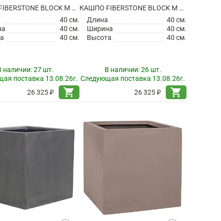
КАШПО FIBERSTONE BLOCK M BLACK
КАШПО FIBERSTONE BLOCK M GREY
а
40 см.
Длина
40 см.
на
40 см.
Ширина
40 см.
а
40 см.
Высота
40 см.
В наличии:
27 шт.
В наличии:
26 шт.
ая поставка 13.08.26г.
Следующая поставка 13.08.26г.
shopping_cart
shopping_cart
26 325 ₽
26 325 ₽