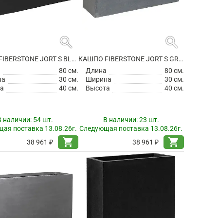
search
search
КАШПО FIBERSTONE JORT S BLACK
КАШПО FIBERSTONE JORT S GREY
а
80 см.
Длина
80 см.
на
30 см.
Ширина
30 см.
а
40 см.
Высота
40 см.
В наличии:
54 шт.
В наличии:
23 шт.
ая поставка 13.08.26г.
Следующая поставка 13.08.26г.
shopping_cart
shopping_cart
38 961 ₽
38 961 ₽