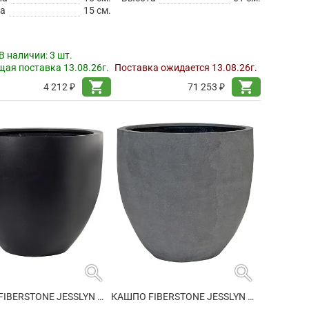
а
15 см.
В наличии:
3 шт.
ая поставка 13.08.26г.
Поставка ожидается 13.08.26г.
shopping_cart
shopping_cart
4 212 ₽
71 253 ₽
search
search
КАШПО FIBERSTONE JESSLYN M BLACK
КАШПО FIBERSTONE JESSLYN M GREY