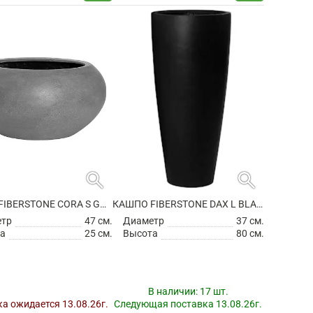
search
search
КАШПО FIBERSTONE CORA S GREY
КАШПО FIBERSTONE DAX L BLACK
етр
47 см.
Диаметр
37 см.
а
25 см.
Высота
80 см.
В наличии:
17 шт.
а ожидается 13.08.26г.
Следующая поставка 13.08.26г.