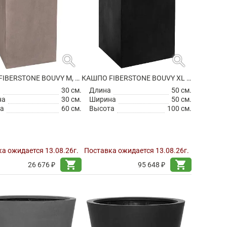
search
search
КАШПО FIBERSTONE BOUVY M, TAUPE
КАШПО FIBERSTONE BOUVY XL BLACK
а
30 см.
Длина
50 см.
на
30 см.
Ширина
50 см.
а
60 см.
Высота
100 см.
а ожидается 13.08.26г.
Поставка ожидается 13.08.26г.
shopping_cart
shopping_cart
26 676 ₽
95 648 ₽