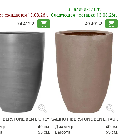
В наличии:
7 шт.
а ожидается 13.08.26г.
Следующая поставка 13.08.26г.
shopping_cart
shopping_cart
74 412 ₽
49 491 ₽
search
search
IBERSTONE BEN L GREY
КАШПО FIBERSTONE BEN L, TAUPE
етр
40 см.
Диаметр
40 см.
а
55 см.
Высота
55 см.