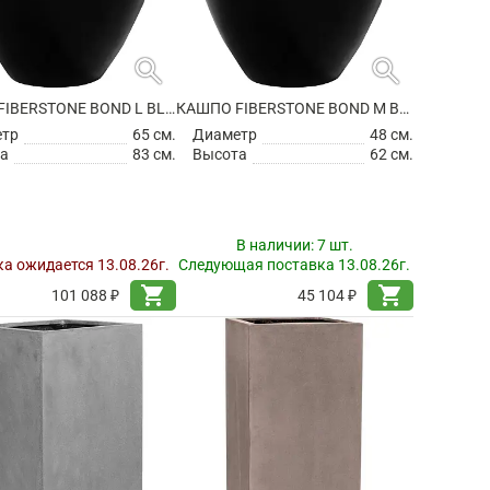
search
search
КАШПО FIBERSTONE BOND L BLACK
КАШПО FIBERSTONE BOND M BLACK
етр
65 см.
Диаметр
48 см.
а
83 см.
Высота
62 см.
В наличии:
7 шт.
а ожидается 13.08.26г.
Следующая поставка 13.08.26г.
shopping_cart
shopping_cart
101 088 ₽
45 104 ₽