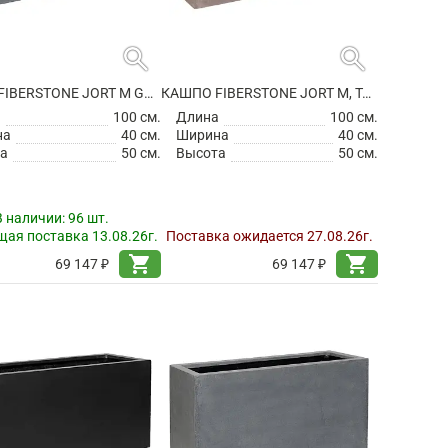
search
search
КАШПО FIBERSTONE JORT M GREY
КАШПО FIBERSTONE JORT M, TAUPE
а
100 см.
Длина
100 см.
на
40 см.
Ширина
40 см.
а
50 см.
Высота
50 см.
В наличии:
96 шт.
ая поставка 13.08.26г.
Поставка ожидается 27.08.26г.
shopping_cart
shopping_cart
69 147 ₽
69 147 ₽