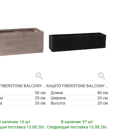
search
search
КАШПО FIBERSTONE BALCONY S, TAUPE
КАШПО FIBERSTONE BALCONY XL BLACK
а
50 см.
Длина
80 см.
на
20 см.
Ширина
20 см.
а
20 см.
Высота
20 см.
В наличии:
16 шт.
В наличии:
97 шт.
ая поставка 13.08.26г.
Следующая поставка 13.08.26г.