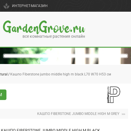
spa
ИНТЕРНЕТ-МАГАЗИН
GardenGrove.ru
все комнатные растения онлайн
tural
Кашпо Fiberstone jumbo middle high m black L70 W70 H53 см
М
›››
КАШПО FIBERSTONE JUMBO MIDDLE HIGH M GREY
КАШПО FIBERSTONE JUMBO MIDDLE HIGH M BLACK