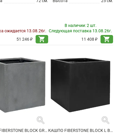
а
72 см.
Высота
25 см.
В наличии:
2 шт.
а ожидается 13.08.26г.
Следующая поставка 13.08.26г.
shopping_cart
shopping_cart
51 246 ₽
11 408 ₽
search
search
КАШПО FIBERSTONE BLOCK GREY XXL
КАШПО FIBERSTONE BLOCK L BLACK