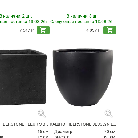
В наличии:
2 шт.
В наличии:
8 шт.
ая поставка 13.08.26г.
Следующая поставка 13.08.26г.
shopping_cart
shopping_cart
7 547 ₽
4 037 ₽
search
search
КАШПО FIBERSTONE FLEUR S BLACK
КАШПО FIBERSTONE JESSLYN L BLACK
а
15 см.
Диаметр
70 см.
на
15 см.
Высота
61 см.