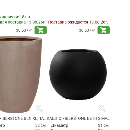
В наличии:
18 шт.
ая поставка 13.08.26г.
Поставка ожидается 13.08.26г.
shopping_cart
shopping_cart
30 537 ₽
30 537 ₽
search
search
КАШПО FIBERSTONE BEN XL, TAUPE
КАШПО FIBERSTONE BETH S MATT BLACK
етр
52 см.
Диаметр
31 см.