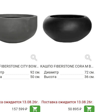
search
search
КАШПО FIBERSTONE CITY BOWL S GREY
КАШПО FIBERSTONE CORA M BLACK
етр
92 см.
Диаметр
72 см.
а
50 см.
Высота
36 см.
а ожидается 13.08.26г.
Поставка ожидается 13.08.26г.
shopping_cart
shopping_cart
157 599 ₽
50 895 ₽