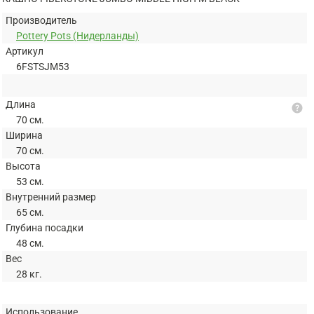
Производитель
Pottery Pots (Нидерланды)
Артикул
6FSTSJM53
Длина
help
70 см.
Ширина
70 см.
Высота
53 см.
Внутренний размер
65 см.
Глубина посадки
48 см.
Вес
28 кг.
Использование