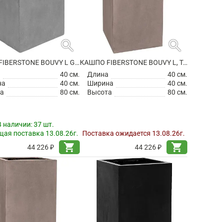
search
search
КАШПО FIBERSTONE BOUVY L GREY
КАШПО FIBERSTONE BOUVY L, TAUPE
а
40 см.
Длина
40 см.
на
40 см.
Ширина
40 см.
а
80 см.
Высота
80 см.
В наличии:
37 шт.
ая поставка 13.08.26г.
Поставка ожидается 13.08.26г.
shopping_cart
shopping_cart
44 226 ₽
44 226 ₽