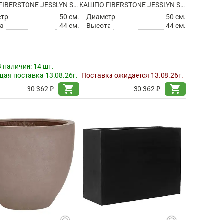
КАШПО FIBERSTONE JESSLYN S GREY
КАШПО FIBERSTONE JESSLYN S, TAUPE
етр
50 см.
Диаметр
50 см.
а
44 см.
Высота
44 см.
В наличии:
14 шт.
ая поставка 13.08.26г.
Поставка ожидается 13.08.26г.
shopping_cart
shopping_cart
30 362 ₽
30 362 ₽