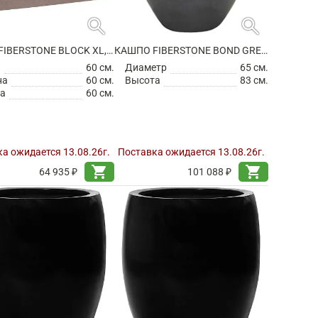
search
search
КАШПО FIBERSTONE BLOCK XL, TAUPE
КАШПО FIBERSTONE BOND GREY L
а
60 см.
Диаметр
65 см.
на
60 см.
Высота
83 см.
а
60 см.
а ожидается 13.08.26г.
Поставка ожидается 13.08.26г.
shopping_cart
shopping_cart
64 935 ₽
101 088 ₽