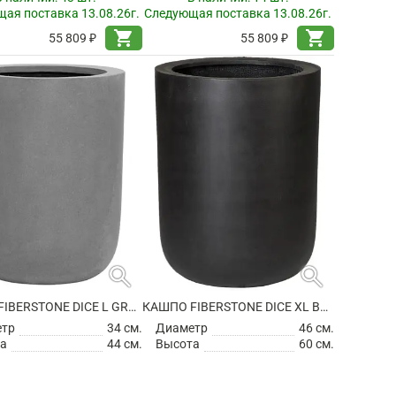
ая поставка 13.08.26г.
Следующая поставка 13.08.26г.
shopping_cart
shopping_cart
55 809 ₽
55 809 ₽
search
search
КАШПО FIBERSTONE DICE L GREY
КАШПО FIBERSTONE DICE XL BLACK
етр
34 см.
Диаметр
46 см.
а
44 см.
Высота
60 см.