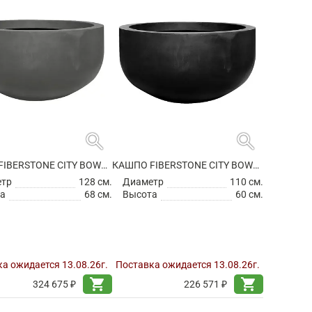
search
search
КАШПО FIBERSTONE CITY BOWL L GREY
КАШПО FIBERSTONE CITY BOWL M BLACK
етр
128 см.
Диаметр
110 см.
а
68 см.
Высота
60 см.
а ожидается 13.08.26г.
Поставка ожидается 13.08.26г.
shopping_cart
shopping_cart
324 675 ₽
226 571 ₽