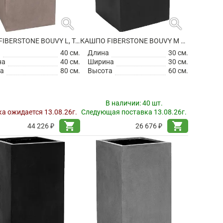
search
search
КАШПО FIBERSTONE BOUVY L, TAUPE
КАШПО FIBERSTONE BOUVY M BLACK
а
40 см.
Длина
30 см.
на
40 см.
Ширина
30 см.
а
80 см.
Высота
60 см.
В наличии:
40 шт.
а ожидается 13.08.26г.
Следующая поставка 13.08.26г.
shopping_cart
shopping_cart
44 226 ₽
26 676 ₽