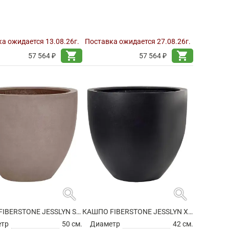
а ожидается 13.08.26г.
Поставка ожидается 27.08.26г.
shopping_cart
shopping_cart
57 564 ₽
57 564 ₽
search
search
КАШПО FIBERSTONE JESSLYN S, TAUPE
КАШПО FIBERSTONE JESSLYN XS BLACK
етр
50 см.
Диаметр
42 см.