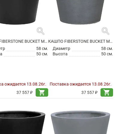
search
search
КАШПО FIBERSTONE BUCKET M BLACK
КАШПО FIBERSTONE BUCKET M GREY
етр
58 см.
Диаметр
58 см.
а
50 см.
Высота
50 см.
а ожидается 13.08.26г.
Поставка ожидается 13.08.26г.
shopping_cart
shopping_cart
37 557 ₽
37 557 ₽