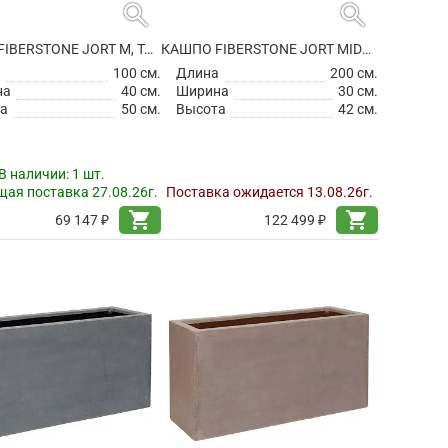
search
search
КАШПО FIBERSTONE JORT M, TAUPE
КАШПО FIBERSTONE JORT MIDDLE HIGH BLACK
а
100 см.
Длина
200 см.
на
40 см.
Ширина
30 см.
а
50 см.
Высота
42 см.
В наличии:
1 шт.
ая поставка 27.08.26г.
Поставка ожидается 13.08.26г.
shopping_cart
shopping_cart
69 147 ₽
122 499 ₽