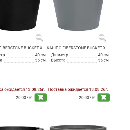
search
search
КАШПО FIBERSTONE BUCKET XS BLACK
КАШПО FIBERSTONE BUCKET XS GREY
етр
40 см.
Диаметр
40 см.
а
35 см.
Высота
35 см.
а ожидается 13.08.26г.
Поставка ожидается 13.08.26г.
shopping_cart
shopping_cart
20 007 ₽
20 007 ₽