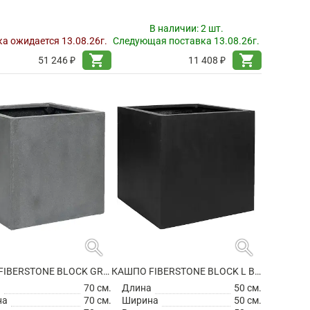
В наличии:
2 шт.
а ожидается 13.08.26г.
Следующая поставка 13.08.26г.
shopping_cart
shopping_cart
51 246 ₽
11 408 ₽
search
search
КАШПО FIBERSTONE BLOCK GREY XXL
КАШПО FIBERSTONE BLOCK L BLACK
а
70 см.
Длина
50 см.
на
70 см.
Ширина
50 см.