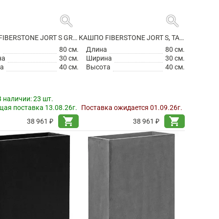
search
search
КАШПО FIBERSTONE JORT S GREY
КАШПО FIBERSTONE JORT S, TAUPE
а
80 см.
Длина
80 см.
на
30 см.
Ширина
30 см.
а
40 см.
Высота
40 см.
В наличии:
23 шт.
ая поставка 13.08.26г.
Поставка ожидается 01.09.26г.
shopping_cart
shopping_cart
38 961 ₽
38 961 ₽