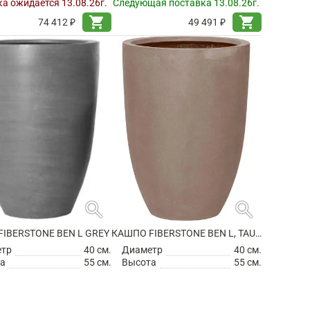
а ожидается 13.08.26г.
Следующая поставка 13.08.26г.
shopping_cart
shopping_cart
74 412 ₽
49 491 ₽
search
search
IBERSTONE BEN L GREY
КАШПО FIBERSTONE BEN L, TAUPE
етр
40 см.
Диаметр
40 см.
а
55 см.
Высота
55 см.