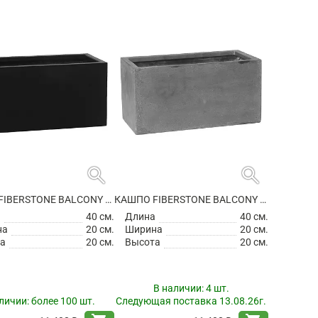
search
search
КАШПО FIBERSTONE BALCONY XS BLACK
КАШПО FIBERSTONE BALCONY XS GREY
а
40 см.
Длина
40 см.
на
20 см.
Ширина
20 см.
а
20 см.
Высота
20 см.
В наличии:
4 шт.
личии:
более 100 шт.
Следующая поставка 13.08.26г.