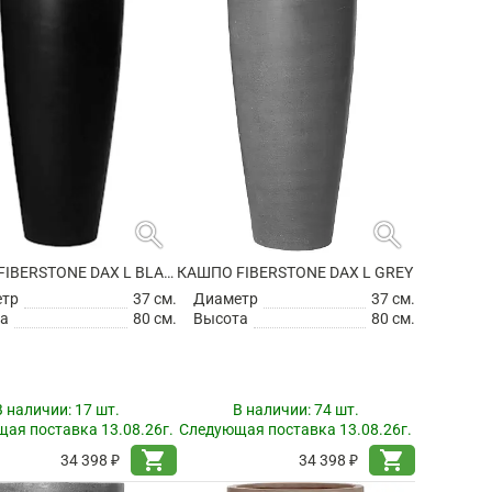
search
search
КАШПО FIBERSTONE DAX L BLACK
КАШПО FIBERSTONE DAX L GREY
етр
37 см.
Диаметр
37 см.
а
80 см.
Высота
80 см.
В наличии:
17 шт.
В наличии:
74 шт.
ая поставка 13.08.26г.
Следующая поставка 13.08.26г.
shopping_cart
shopping_cart
34 398 ₽
34 398 ₽