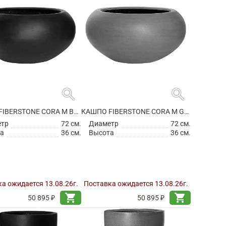
search
search
КАШПО FIBERSTONE CORA M BLACK
КАШПО FIBERSTONE CORA M GREY
етр
72 см.
Диаметр
72 см.
а
36 см.
Высота
36 см.
а ожидается 13.08.26г.
Поставка ожидается 13.08.26г.
shopping_cart
shopping_cart
50 895 ₽
50 895 ₽