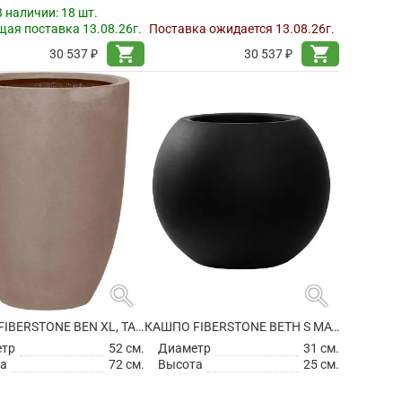
В наличии:
18 шт.
ая поставка 13.08.26г.
Поставка ожидается 13.08.26г.
shopping_cart
shopping_cart
30 537 ₽
30 537 ₽
search
search
КАШПО FIBERSTONE BEN XL, TAUPE
КАШПО FIBERSTONE BETH S MATT BLACK
етр
52 см.
Диаметр
31 см.
а
72 см.
Высота
25 см.