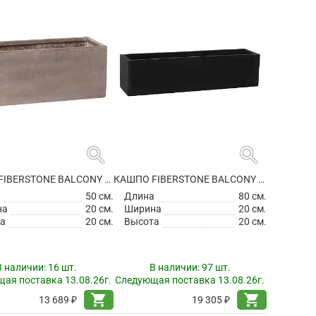
search
search
КАШПО FIBERSTONE BALCONY S, TAUPE
КАШПО FIBERSTONE BALCONY XL BLACK
а
50 см.
Длина
80 см.
на
20 см.
Ширина
20 см.
а
20 см.
Высота
20 см.
В наличии:
16 шт.
В наличии:
97 шт.
ая поставка 13.08.26г.
Следующая поставка 13.08.26г.
shopping_cart
shopping_cart
13 689 ₽
19 305 ₽