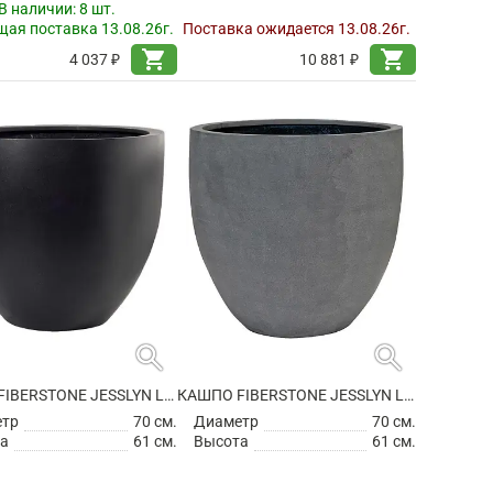
В наличии:
8 шт.
ая поставка 13.08.26г.
Поставка ожидается 13.08.26г.
shopping_cart
shopping_cart
4 037 ₽
10 881 ₽
search
search
КАШПО FIBERSTONE JESSLYN L BLACK
КАШПО FIBERSTONE JESSLYN L GREY
етр
70 см.
Диаметр
70 см.
а
61 см.
Высота
61 см.