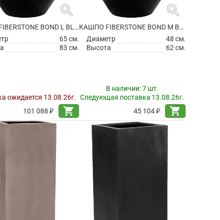
search
search
КАШПО FIBERSTONE BOND L BLACK
КАШПО FIBERSTONE BOND M BLACK
етр
65 см.
Диаметр
48 см.
а
83 см.
Высота
62 см.
В наличии:
7 шт.
а ожидается 13.08.26г.
Следующая поставка 13.08.26г.
shopping_cart
shopping_cart
101 088 ₽
45 104 ₽