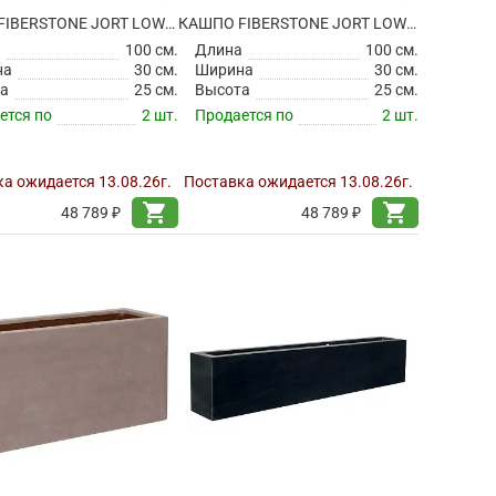
КАШПО FIBERSTONE JORT LOW S BLACK
КАШПО FIBERSTONE JORT LOW S GREY
а
100 см.
Длина
100 см.
на
30 см.
Ширина
30 см.
а
25 см.
Высота
25 см.
ется по
2 шт.
Продается по
2 шт.
а ожидается 13.08.26г.
Поставка ожидается 13.08.26г.
shopping_cart
shopping_cart
48 789 ₽
48 789 ₽