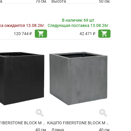
а
70 см.
Высота
50 см.
В наличии:
69 шт.
а ожидается 13.08.26г.
Следующая поставка 13.08.26г.
shopping_cart
shopping_cart
120 744 ₽
42 471 ₽
search
search
КАШПО FIBERSTONE BLOCK M BLACK
КАШПО FIBERSTONE BLOCK M GREY
а
40 см.
Длина
40 см.