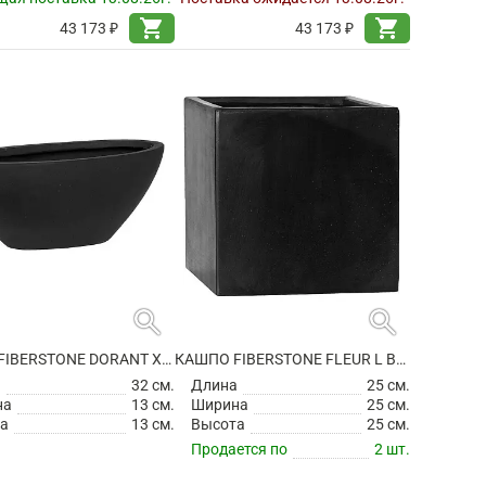
shopping_cart
shopping_cart
43 173 ₽
43 173 ₽
search
search
КАШПО FIBERSTONE DORANT XS MATT BLACK
КАШПО FIBERSTONE FLEUR L BLACK
а
32 см.
Длина
25 см.
на
13 см.
Ширина
25 см.
а
13 см.
Высота
25 см.
Продается по
2 шт.