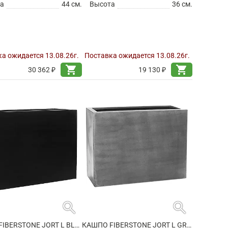
а
44 см.
Высота
36 см.
а ожидается 13.08.26г.
Поставка ожидается 13.08.26г.
shopping_cart
shopping_cart
30 362 ₽
19 130 ₽
search
search
КАШПО FIBERSTONE JORT L BLACK
КАШПО FIBERSTONE JORT L GREY