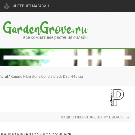
spa
ИНТЕРНЕТ-МАГАЗИН
GardenGrove.ru
все комнатные растения онлайн
tural
Кашпо Fiberstone bond s black D35 H45 см
›››
КАШПО FIBERSTONE BOUVY L BLACK
КАШПО FIBERSTONE BOND S BLACK