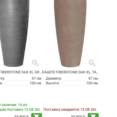
search
search
КАШПО FIBERSTONE DAX XL GREY
КАШПО FIBERSTONE DAX XL, TAUPE
етр
47 см.
Диаметр
47 см.
а
100 см.
Высота
100 см.
В наличии:
14 шт.
ая поставка 13.08.26г.
Поставка ожидается 13.08.26г.
shopping_cart
shopping_cart
55 809 ₽
55 809 ₽