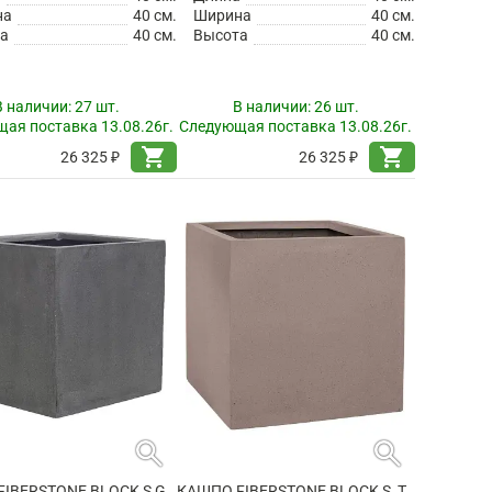
на
40 см.
Ширина
40 см.
а
40 см.
Высота
40 см.
В наличии:
27 шт.
В наличии:
26 шт.
ая поставка 13.08.26г.
Следующая поставка 13.08.26г.
shopping_cart
shopping_cart
26 325 ₽
26 325 ₽
search
search
КАШПО FIBERSTONE BLOCK S GREY
КАШПО FIBERSTONE BLOCK S, TAUPE