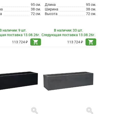
а
95 см.
Длина
95 см.
на
38 см.
Ширина
38 см.
а
72 см.
Высота
72 см.
В наличии:
9 шт.
В наличии:
33 шт.
ая поставка 13.08.26г.
Следующая поставка 13.08.26г.
shopping_cart
shopping_cart
113 724 ₽
113 724 ₽
search
search