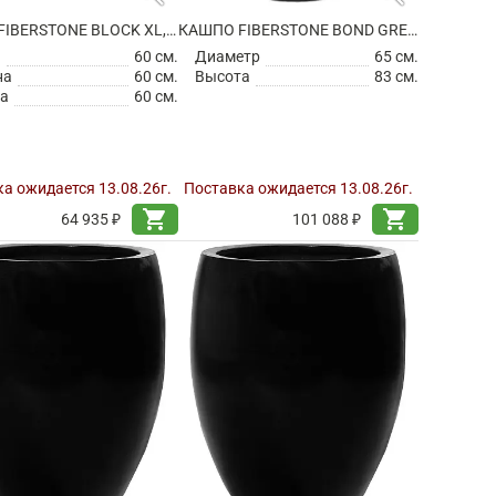
КАШПО FIBERSTONE BLOCK XL, TAUPE
КАШПО FIBERSTONE BOND GREY L
а
60 см.
Диаметр
65 см.
на
60 см.
Высота
83 см.
а
60 см.
а ожидается 13.08.26г.
Поставка ожидается 13.08.26г.
shopping_cart
shopping_cart
64 935 ₽
101 088 ₽