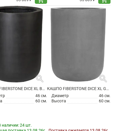
search
search
КАШПО FIBERSTONE DICE XL BLACK
КАШПО FIBERSTONE DICE XL GREY
етр
46 см.
Диаметр
46 см.
а
60 см.
Высота
60 см.
В наличии:
24 шт.
ая поставка 13.08.26г.
Поставка ожидается 13.08.26г.