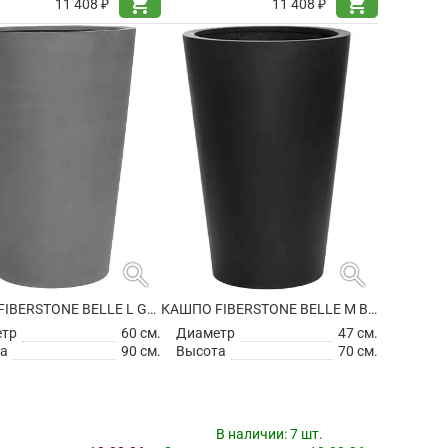
shopping_cart
shopping_cart
11 408 ₽
11 408 ₽
search
search
КАШПО FIBERSTONE BELLE L GREY
КАШПО FIBERSTONE BELLE M BLACK
етр
60 см.
Диаметр
47 см.
а
90 см.
Высота
70 см.
В наличии:
7 шт.