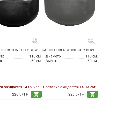
search
search
КАШПО FIBERSTONE CITY BOWL M BLACK
КАШПО FIBERSTONE CITY BOWL M GREY
етр
110 см.
Диаметр
110 см.
а
60 см.
Высота
60 см.
а ожидается 14.09.26г.
Поставка ожидается 14.09.26г.
shopping_cart
shopping_cart
226 571 ₽
226 571 ₽