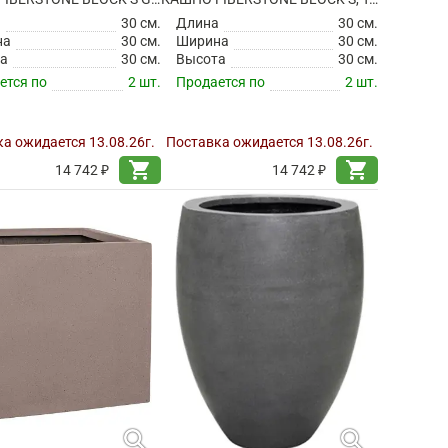
а
30 см.
Длина
30 см.
на
30 см.
Ширина
30 см.
а
30 см.
Высота
30 см.
ется по
2 шт.
Продается по
2 шт.
а ожидается 13.08.26г.
Поставка ожидается 13.08.26г.
shopping_cart
shopping_cart
14 742 ₽
14 742 ₽
search
search