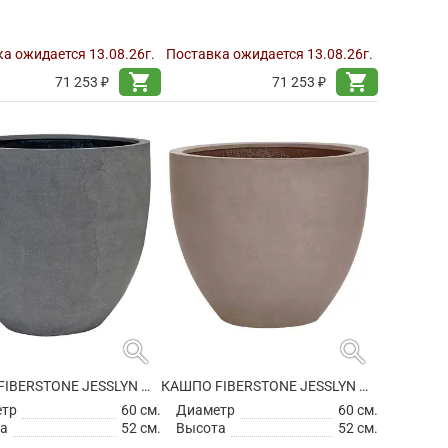
а ожидается 13.08.26г.
Поставка ожидается 13.08.26г.
shopping_cart
shopping_cart
71 253 ₽
71 253 ₽
search
search
КАШПО FIBERSTONE JESSLYN M GREY
КАШПО FIBERSTONE JESSLYN M, TAUPE
етр
60 см.
Диаметр
60 см.
а
52 см.
Высота
52 см.