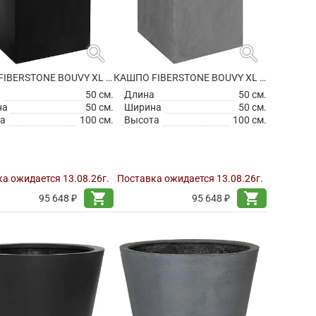
search
search
КАШПО FIBERSTONE BOUVY XL BLACK
КАШПО FIBERSTONE BOUVY XL GREY
а
50 см.
Длина
50 см.
на
50 см.
Ширина
50 см.
а
100 см.
Высота
100 см.
а ожидается 13.08.26г.
Поставка ожидается 13.08.26г.
shopping_cart
shopping_cart
95 648 ₽
95 648 ₽