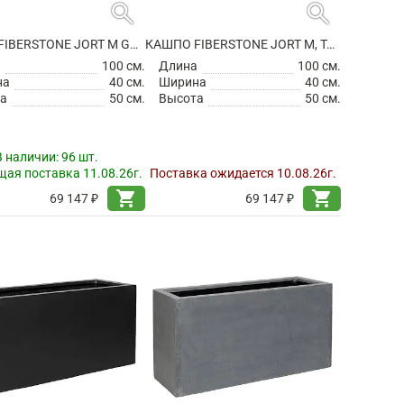
search
search
КАШПО FIBERSTONE JORT M GREY
КАШПО FIBERSTONE JORT M, TAUPE
а
100 см.
Длина
100 см.
на
40 см.
Ширина
40 см.
а
50 см.
Высота
50 см.
В наличии:
96 шт.
ая поставка 11.08.26г.
Поставка ожидается 10.08.26г.
shopping_cart
shopping_cart
69 147 ₽
69 147 ₽