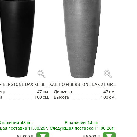
search
search
КАШПО FIBERSTONE DAX XL BLACK
КАШПО FIBERSTONE DAX XL GREY
етр
47 см.
Диаметр
47 см.
а
100 см.
Высота
100 см.
В наличии:
43 шт.
В наличии:
14 шт.
ая поставка 11.08.26г.
Следующая поставка 11.08.26г.
shopping_cart
shopping_cart
55 809 ₽
55 809 ₽