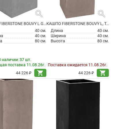
search
search
КАШПО FIBERSTONE BOUVY L GREY
КАШПО FIBERSTONE BOUVY L, TAUPE
а
40 см.
Длина
40 см.
на
40 см.
Ширина
40 см.
а
80 см.
Высота
80 см.
В наличии:
37 шт.
ая поставка 11.08.26г.
Поставка ожидается 11.08.26г.
shopping_cart
shopping_cart
44 226 ₽
44 226 ₽