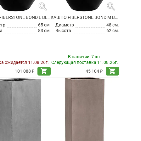
search
search
КАШПО FIBERSTONE BOND L BLACK
КАШПО FIBERSTONE BOND M BLACK
етр
65 см.
Диаметр
48 см.
а
83 см.
Высота
62 см.
В наличии:
7 шт.
а ожидается 11.08.26г.
Следующая поставка 11.08.26г.
shopping_cart
shopping_cart
101 088 ₽
45 104 ₽