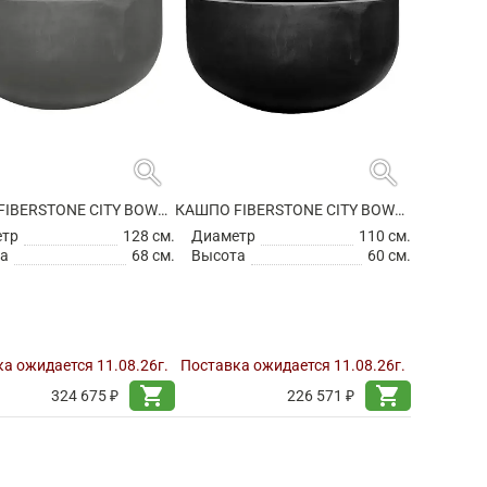
search
search
КАШПО FIBERSTONE CITY BOWL L GREY
КАШПО FIBERSTONE CITY BOWL M BLACK
етр
128 см.
Диаметр
110 см.
а
68 см.
Высота
60 см.
а ожидается 11.08.26г.
Поставка ожидается 11.08.26г.
shopping_cart
shopping_cart
324 675 ₽
226 571 ₽