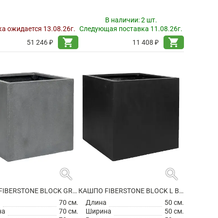
В наличии:
2 шт.
а ожидается 13.08.26г.
Следующая поставка 11.08.26г.
shopping_cart
shopping_cart
51 246 ₽
11 408 ₽
search
search
КАШПО FIBERSTONE BLOCK GREY XXL
КАШПО FIBERSTONE BLOCK L BLACK
а
70 см.
Длина
50 см.
на
70 см.
Ширина
50 см.