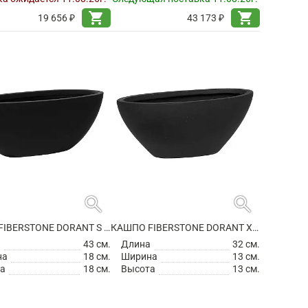
shopping_cart
shopping_cart
19 656 ₽
43 173 ₽
search
search
КАШПО FIBERSTONE DORANT S MATT BLACK
КАШПО FIBERSTONE DORANT XS MATT BLACK
а
43 см.
Длина
32 см.
на
18 см.
Ширина
13 см.
а
18 см.
Высота
13 см.