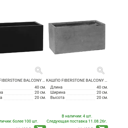
search
search
КАШПО FIBERSTONE BALCONY XS BLACK
КАШПО FIBERSTONE BALCONY XS GREY
а
40 см.
Длина
40 см.
на
20 см.
Ширина
20 см.
а
20 см.
Высота
20 см.
В наличии:
4 шт.
личии:
более 100 шт.
Следующая поставка 11.08.26г.