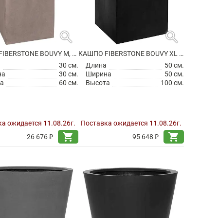
search
search
КАШПО FIBERSTONE BOUVY M, TAUPE
КАШПО FIBERSTONE BOUVY XL BLACK
а
30 см.
Длина
50 см.
на
30 см.
Ширина
50 см.
а
60 см.
Высота
100 см.
а ожидается 11.08.26г.
Поставка ожидается 11.08.26г.
shopping_cart
shopping_cart
26 676 ₽
95 648 ₽