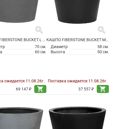
search
search
КАШПО FIBERSTONE BUCKET L GREY
КАШПО FIBERSTONE BUCKET M BLACK
етр
70 см.
Диаметр
58 см.
а
60 см.
Высота
50 см.
а ожидается 11.08.26г.
Поставка ожидается 11.08.26г.
shopping_cart
shopping_cart
69 147 ₽
37 557 ₽