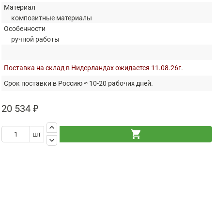
Материал
композитные материалы
Особенности
ручной работы
Поставка на склад в Нидерландах ожидается 11.08.26г.
Срок поставки в Россию ≈ 10-20 рабочих дней.
20 534 ₽
keyboard_arrow_up
shopping_cart
шт
keyboard_arrow_down