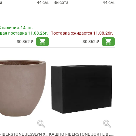
а
44 см.
Высота
44 см.
В наличии:
14 шт.
ая поставка 11.08.26г.
Поставка ожидается 11.08.26г.
shopping_cart
shopping_cart
30 362 ₽
30 362 ₽
search
search
КАШПО FIBERSTONE JESSLYN XS, TAUPE
КАШПО FIBERSTONE JORT L BLACK