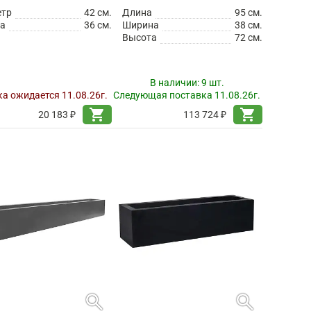
етр
42 см.
Длина
95 см.
а
36 см.
Ширина
38 см.
Высота
72 см.
В наличии:
9 шт.
а ожидается 11.08.26г.
Следующая поставка 11.08.26г.
shopping_cart
shopping_cart
20 183 ₽
113 724 ₽
search
search