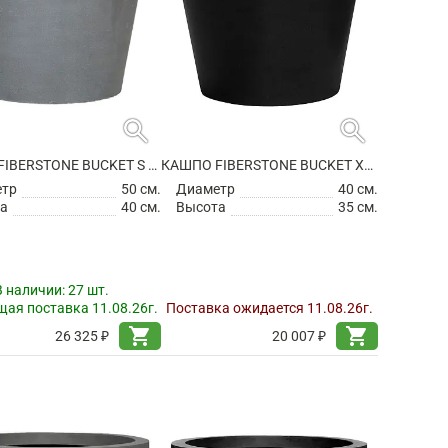
search
search
КАШПО FIBERSTONE BUCKET S GREY
КАШПО FIBERSTONE BUCKET XS BLACK
етр
50 см.
Диаметр
40 см.
а
40 см.
Высота
35 см.
В наличии:
27 шт.
ая поставка 11.08.26г.
Поставка ожидается 11.08.26г.
shopping_cart
shopping_cart
26 325 ₽
20 007 ₽