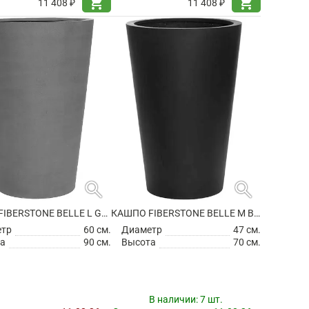
shopping_cart
shopping_cart
11 408 ₽
11 408 ₽
search
search
КАШПО FIBERSTONE BELLE L GREY
КАШПО FIBERSTONE BELLE M BLACK
етр
60 см.
Диаметр
47 см.
а
90 см.
Высота
70 см.
В наличии:
7 шт.