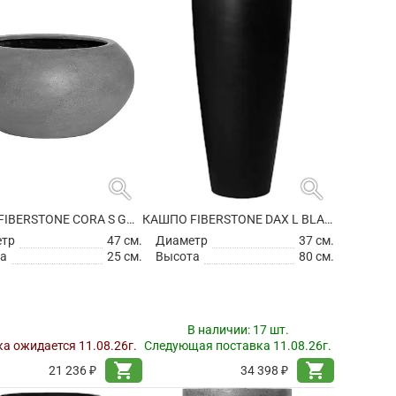
search
search
КАШПО FIBERSTONE CORA S GREY
КАШПО FIBERSTONE DAX L BLACK
етр
47 см.
Диаметр
37 см.
а
25 см.
Высота
80 см.
В наличии:
17 шт.
а ожидается 11.08.26г.
Следующая поставка 11.08.26г.
shopping_cart
shopping_cart
21 236 ₽
34 398 ₽