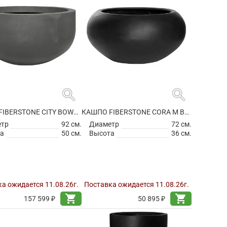
search
search
КАШПО FIBERSTONE CITY BOWL S GREY
КАШПО FIBERSTONE CORA M BLACK
етр
92 см.
Диаметр
72 см.
а
50 см.
Высота
36 см.
а ожидается 11.08.26г.
Поставка ожидается 11.08.26г.
shopping_cart
shopping_cart
157 599 ₽
50 895 ₽