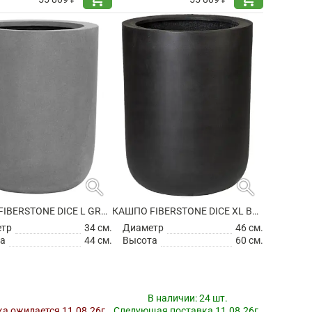
search
search
КАШПО FIBERSTONE DICE L GREY
КАШПО FIBERSTONE DICE XL BLACK
етр
34 см.
Диаметр
46 см.
а
44 см.
Высота
60 см.
В наличии:
24 шт.
а ожидается 11.08.26г.
Следующая поставка 11.08.26г.