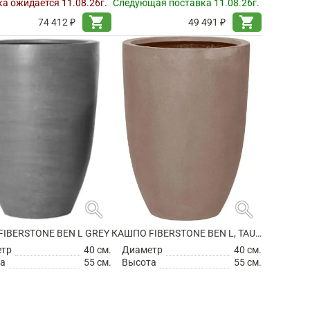
а ожидается 11.08.26г.
Следующая поставка 11.08.26г.
shopping_cart
shopping_cart
74 412 ₽
49 491 ₽
search
search
IBERSTONE BEN L GREY
КАШПО FIBERSTONE BEN L, TAUPE
етр
40 см.
Диаметр
40 см.
а
55 см.
Высота
55 см.