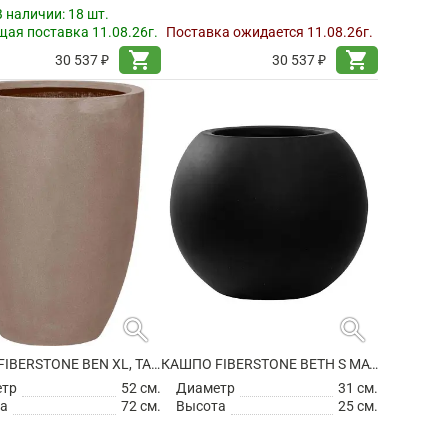
В наличии:
18 шт.
ая поставка 11.08.26г.
Поставка ожидается 11.08.26г.
shopping_cart
shopping_cart
30 537 ₽
30 537 ₽
search
search
КАШПО FIBERSTONE BEN XL, TAUPE
КАШПО FIBERSTONE BETH S MATT BLACK
етр
52 см.
Диаметр
31 см.
а
72 см.
Высота
25 см.