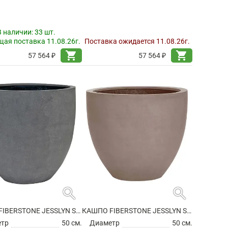
В наличии:
33 шт.
ая поставка 11.08.26г.
Поставка ожидается 11.08.26г.
shopping_cart
shopping_cart
57 564 ₽
57 564 ₽
search
search
КАШПО FIBERSTONE JESSLYN S GREY
КАШПО FIBERSTONE JESSLYN S, TAUPE
етр
50 см.
Диаметр
50 см.