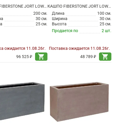
КАШПО FIBERSTONE JORT LOW M GREY
КАШПО FIBERSTONE JORT LOW S BLACK
а
200 см.
Длина
100 см.
на
30 см.
Ширина
30 см.
а
25 см.
Высота
25 см.
Продается по
2 шт.
а ожидается 11.08.26г.
Поставка ожидается 11.08.26г.
shopping_cart
shopping_cart
96 525 ₽
48 789 ₽