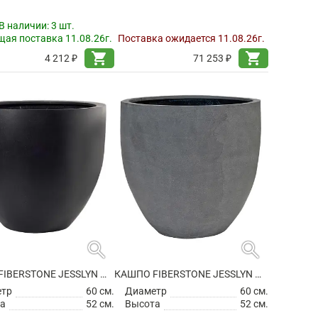
В наличии:
3 шт.
ая поставка 11.08.26г.
Поставка ожидается 11.08.26г.
shopping_cart
shopping_cart
4 212 ₽
71 253 ₽
search
search
КАШПО FIBERSTONE JESSLYN M BLACK
КАШПО FIBERSTONE JESSLYN M GREY
етр
60 см.
Диаметр
60 см.
а
52 см.
Высота
52 см.