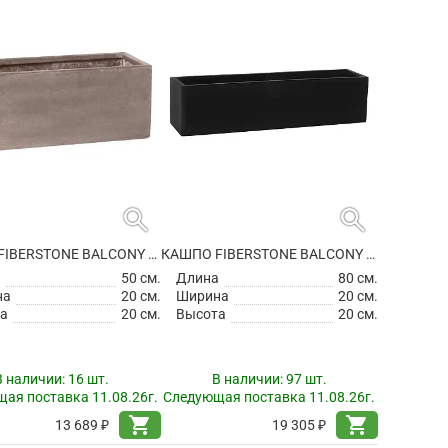
search
search
КАШПО FIBERSTONE BALCONY S, TAUPE
КАШПО FIBERSTONE BALCONY XL BLACK
а
50 см.
Длина
80 см.
на
20 см.
Ширина
20 см.
а
20 см.
Высота
20 см.
В наличии:
16 шт.
В наличии:
97 шт.
ая поставка 11.08.26г.
Следующая поставка 11.08.26г.
shopping_cart
shopping_cart
13 689 ₽
19 305 ₽