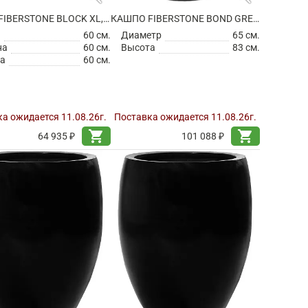
КАШПО FIBERSTONE BLOCK XL, TAUPE
КАШПО FIBERSTONE BOND GREY L
а
60 см.
Диаметр
65 см.
на
60 см.
Высота
83 см.
а
60 см.
а ожидается 11.08.26г.
Поставка ожидается 11.08.26г.
shopping_cart
shopping_cart
64 935 ₽
101 088 ₽