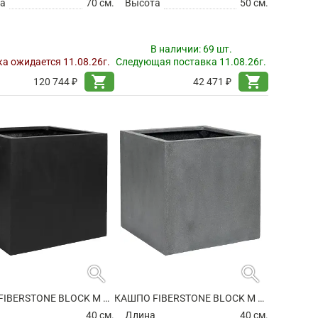
а
70 см.
Высота
50 см.
В наличии:
69 шт.
а ожидается 11.08.26г.
Следующая поставка 11.08.26г.
shopping_cart
shopping_cart
120 744 ₽
42 471 ₽
search
search
КАШПО FIBERSTONE BLOCK M BLACK
КАШПО FIBERSTONE BLOCK M GREY
а
40 см.
Длина
40 см.