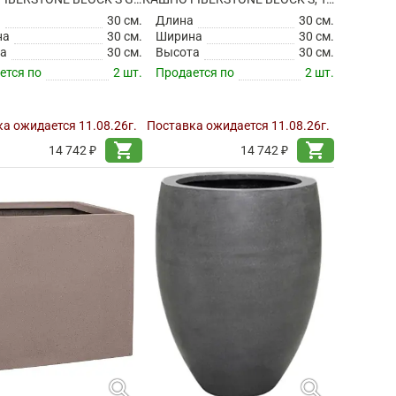
а
30 см.
Длина
30 см.
на
30 см.
Ширина
30 см.
а
30 см.
Высота
30 см.
ется по
2 шт.
Продается по
2 шт.
а ожидается 11.08.26г.
Поставка ожидается 11.08.26г.
shopping_cart
shopping_cart
14 742 ₽
14 742 ₽
search
search