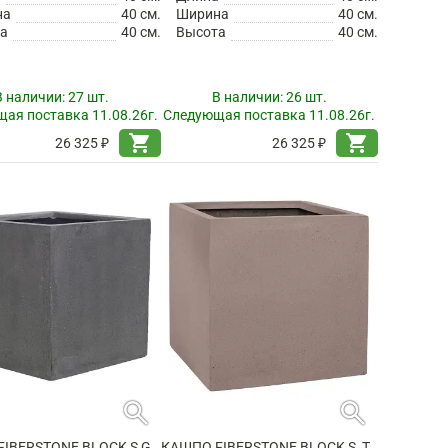
на
40 см.
Ширина
40 см.
а
40 см.
Высота
40 см.
В наличии:
27 шт.
В наличии:
26 шт.
ая поставка 11.08.26г.
Следующая поставка 11.08.26г.
shopping_cart
shopping_cart
26 325 ₽
26 325 ₽
search
search
КАШПО FIBERSTONE BLOCK S GREY
КАШПО FIBERSTONE BLOCK S, TAUPE