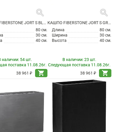
search
search
КАШПО FIBERSTONE JORT S BLACK
КАШПО FIBERSTONE JORT S GREY
а
80 см.
Длина
80 см.
на
30 см.
Ширина
30 см.
а
40 см.
Высота
40 см.
В наличии:
54 шт.
В наличии:
23 шт.
ая поставка 11.08.26г.
Следующая поставка 11.08.26г.
shopping_cart
shopping_cart
38 961 ₽
38 961 ₽