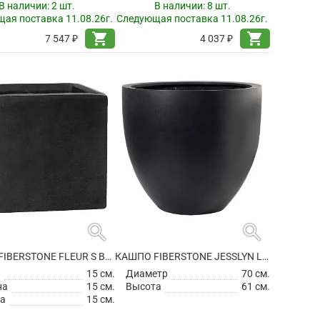
В наличии:
2 шт.
В наличии:
8 шт.
ая поставка 11.08.26г.
Следующая поставка 11.08.26г.
shopping_cart
shopping_cart
7 547 ₽
4 037 ₽
search
search
КАШПО FIBERSTONE FLEUR S BLACK
КАШПО FIBERSTONE JESSLYN L BLACK
а
15 см.
Диаметр
70 см.
на
15 см.
Высота
61 см.
а
15 см.