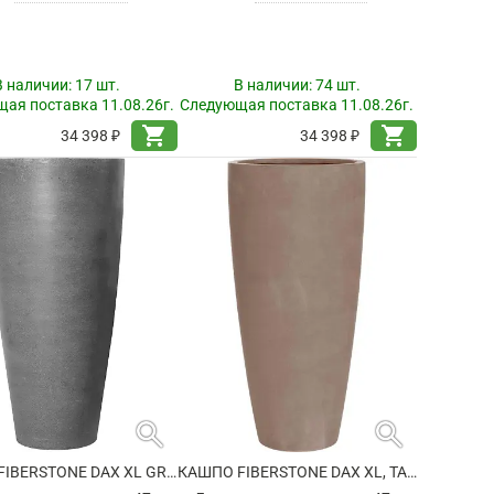
В наличии:
17 шт.
В наличии:
74 шт.
ая поставка 11.08.26г.
Следующая поставка 11.08.26г.
shopping_cart
shopping_cart
34 398 ₽
34 398 ₽
search
search
КАШПО FIBERSTONE DAX XL GREY
КАШПО FIBERSTONE DAX XL, TAUPE