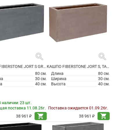
search
search
КАШПО FIBERSTONE JORT S GREY
КАШПО FIBERSTONE JORT S, TAUPE
а
80 см.
Длина
80 см.
на
30 см.
Ширина
30 см.
а
40 см.
Высота
40 см.
В наличии:
23 шт.
ая поставка 11.08.26г.
Поставка ожидается 01.09.26г.
shopping_cart
shopping_cart
38 961 ₽
38 961 ₽