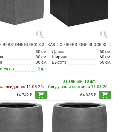
search
search
КАШПО FIBERSTONE BLOCK S GREY
КАШПО FIBERSTONE BLOCK XL BLACK
а
30 см.
Длина
60 см.
на
30 см.
Ширина
60 см.
а
30 см.
Высота
60 см.
ется по
2 шт.
В наличии:
18 шт.
а ожидается 11.08.26г.
Следующая поставка 11.08.26г.
shopping_cart
shopping_cart
14 742 ₽
64 935 ₽