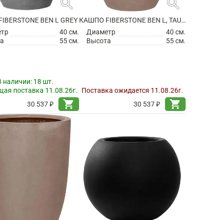
search
search
IBERSTONE BEN L GREY
КАШПО FIBERSTONE BEN L, TAUPE
етр
40 см.
Диаметр
40 см.
а
55 см.
Высота
55 см.
В наличии:
18 шт.
ая поставка 11.08.26г.
Поставка ожидается 11.08.26г.
shopping_cart
shopping_cart
30 537 ₽
30 537 ₽