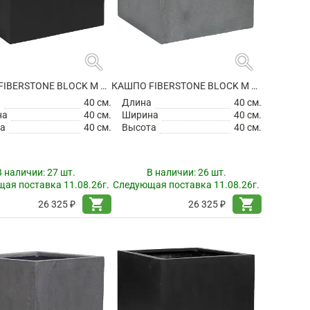
search
search
КАШПО FIBERSTONE BLOCK M BLACK
КАШПО FIBERSTONE BLOCK M GREY
а
40 см.
Длина
40 см.
на
40 см.
Ширина
40 см.
а
40 см.
Высота
40 см.
В наличии:
27 шт.
В наличии:
26 шт.
ая поставка 11.08.26г.
Следующая поставка 11.08.26г.
shopping_cart
shopping_cart
26 325 ₽
26 325 ₽