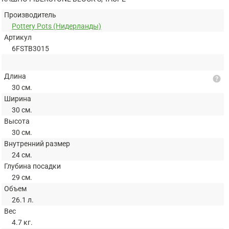
Производитель
Pottery Pots (Нидерланды)
Артикул
6FSTB3015
Длина
help
30 см.
Ширина
30 см.
Высота
30 см.
Внутренний размер
24 см.
Глубина посадки
29 см.
Объем
26.1 л.
Вес
4.7 кг.