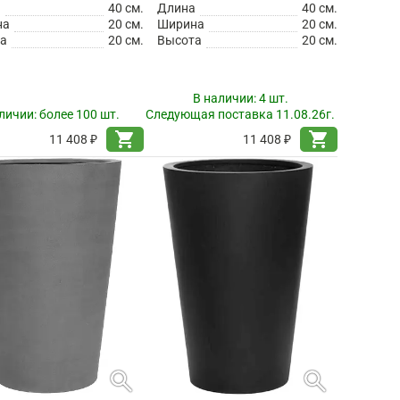
а
40 см.
Длина
40 см.
на
20 см.
Ширина
20 см.
а
20 см.
Высота
20 см.
В наличии:
4 шт.
личии:
более 100 шт.
Следующая поставка 11.08.26г.
shopping_cart
shopping_cart
11 408 ₽
11 408 ₽
search
search