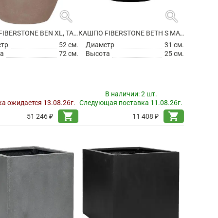
search
search
КАШПО FIBERSTONE BEN XL, TAUPE
КАШПО FIBERSTONE BETH S MATT BLACK
етр
52 см.
Диаметр
31 см.
а
72 см.
Высота
25 см.
В наличии:
2 шт.
а ожидается 13.08.26г.
Следующая поставка 11.08.26г.
shopping_cart
shopping_cart
51 246 ₽
11 408 ₽