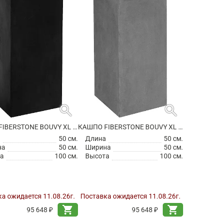
search
search
КАШПО FIBERSTONE BOUVY XL BLACK
КАШПО FIBERSTONE BOUVY XL GREY
а
50 см.
Длина
50 см.
на
50 см.
Ширина
50 см.
а
100 см.
Высота
100 см.
а ожидается 11.08.26г.
Поставка ожидается 11.08.26г.
shopping_cart
shopping_cart
95 648 ₽
95 648 ₽