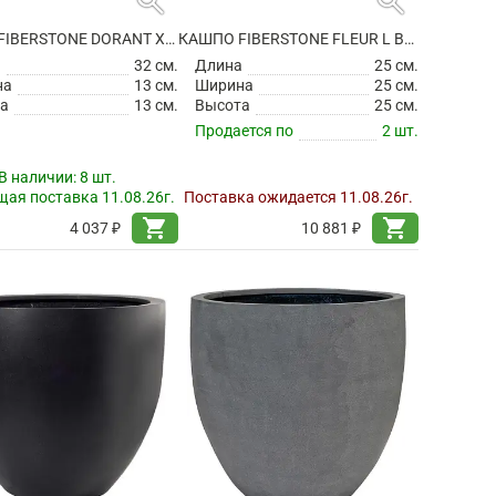
search
search
КАШПО FIBERSTONE DORANT XS MATT BLACK
КАШПО FIBERSTONE FLEUR L BLACK
а
32 см.
Длина
25 см.
на
13 см.
Ширина
25 см.
а
13 см.
Высота
25 см.
Продается по
2 шт.
В наличии:
8 шт.
ая поставка 11.08.26г.
Поставка ожидается 11.08.26г.
shopping_cart
shopping_cart
4 037 ₽
10 881 ₽