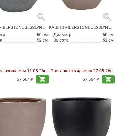
search
search
КАШПО FIBERSTONE JESSLYN M GREY
КАШПО FIBERSTONE JESSLYN M, TAUPE
етр
60 см.
Диаметр
60 см.
а
52 см.
Высота
52 см.
а ожидается 11.08.26г.
Поставка ожидается 27.08.26г.
shopping_cart
shopping_cart
57 564 ₽
57 564 ₽