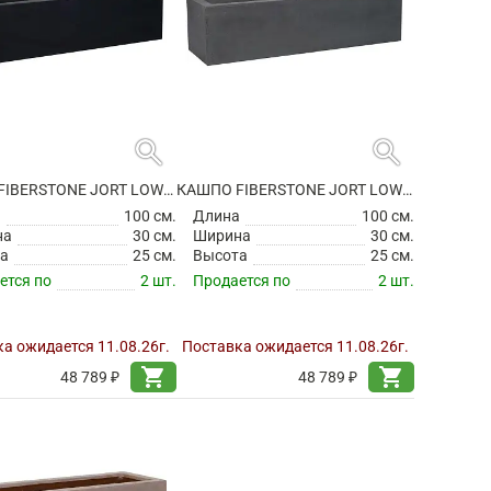
search
search
КАШПО FIBERSTONE JORT LOW S BLACK
КАШПО FIBERSTONE JORT LOW S GREY
а
100 см.
Длина
100 см.
на
30 см.
Ширина
30 см.
а
25 см.
Высота
25 см.
ется по
2 шт.
Продается по
2 шт.
а ожидается 11.08.26г.
Поставка ожидается 11.08.26г.
shopping_cart
shopping_cart
48 789 ₽
48 789 ₽