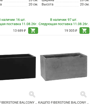
а
20 см.
Высота
20 см.
В наличии:
16 шт.
В наличии:
97 шт.
ая поставка 11.08.26г.
Следующая поставка 11.08.26г.
shopping_cart
shopping_cart
13 689 ₽
19 305 ₽
search
search
КАШПО FIBERSTONE BALCONY XS BLACK
КАШПО FIBERSTONE BALCONY XS GREY