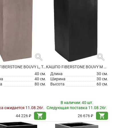
search
search
КАШПО FIBERSTONE BOUVY L, TAUPE
КАШПО FIBERSTONE BOUVY M BLACK
а
40 см.
Длина
30 см.
на
40 см.
Ширина
30 см.
а
80 см.
Высота
60 см.
В наличии:
40 шт.
а ожидается 11.08.26г.
Следующая поставка 11.08.26г.
shopping_cart
shopping_cart
44 226 ₽
26 676 ₽