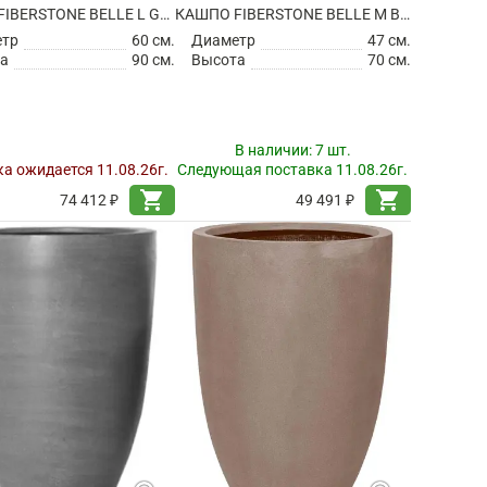
КАШПО FIBERSTONE BELLE L GREY
КАШПО FIBERSTONE BELLE M BLACK
етр
60 см.
Диаметр
47 см.
а
90 см.
Высота
70 см.
В наличии:
7 шт.
а ожидается 11.08.26г.
Следующая поставка 11.08.26г.
shopping_cart
shopping_cart
74 412 ₽
49 491 ₽