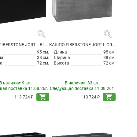
search
search
КАШПО FIBERSTONE JORT L BLACK
КАШПО FIBERSTONE JORT L GREY
а
95 см.
Длина
95 см.
на
38 см.
Ширина
38 см.
а
72 см.
Высота
72 см.
В наличии:
9 шт.
В наличии:
33 шт.
ая поставка 11.08.26г.
Следующая поставка 11.08.26г.
shopping_cart
shopping_cart
113 724 ₽
113 724 ₽