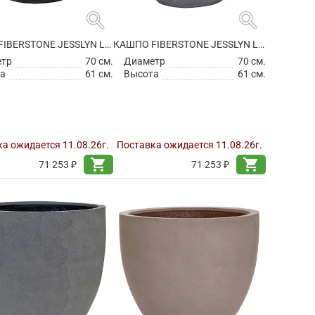
search
search
КАШПО FIBERSTONE JESSLYN L BLACK
КАШПО FIBERSTONE JESSLYN L GREY
етр
70 см.
Диаметр
70 см.
а
61 см.
Высота
61 см.
а ожидается 11.08.26г.
Поставка ожидается 11.08.26г.
shopping_cart
shopping_cart
71 253 ₽
71 253 ₽