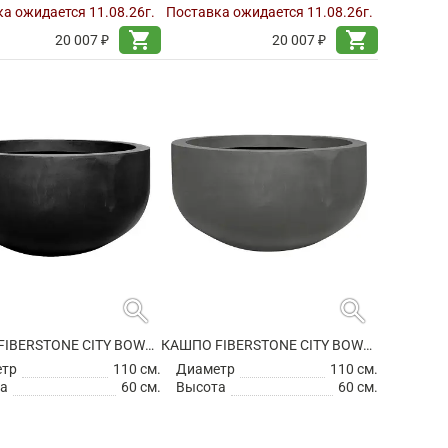
а ожидается 11.08.26г.
Поставка ожидается 11.08.26г.
shopping_cart
shopping_cart
20 007 ₽
20 007 ₽
search
search
КАШПО FIBERSTONE CITY BOWL M BLACK
КАШПО FIBERSTONE CITY BOWL M GREY
етр
110 см.
Диаметр
110 см.
а
60 см.
Высота
60 см.