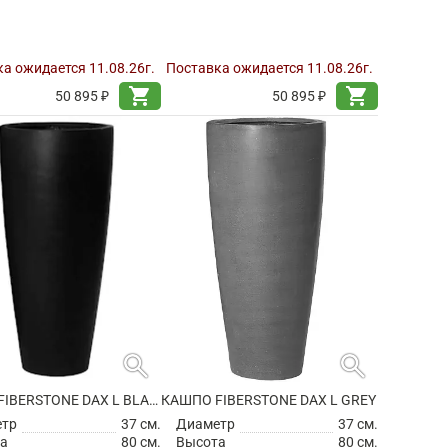
а ожидается 11.08.26г.
Поставка ожидается 11.08.26г.
shopping_cart
shopping_cart
50 895 ₽
50 895 ₽
search
search
КАШПО FIBERSTONE DAX L BLACK
КАШПО FIBERSTONE DAX L GREY
етр
37 см.
Диаметр
37 см.
а
80 см.
Высота
80 см.