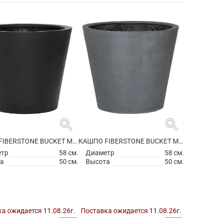
search
search
КАШПО FIBERSTONE BUCKET M BLACK
КАШПО FIBERSTONE BUCKET M GREY
етр
58 см.
Диаметр
58 см.
а
50 см.
Высота
50 см.
а ожидается 11.08.26г.
Поставка ожидается 11.08.26г.