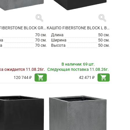
search
search
КАШПО FIBERSTONE BLOCK GREY XXL
КАШПО FIBERSTONE BLOCK L BLACK
а
70 см.
Длина
50 см.
на
70 см.
Ширина
50 см.
а
70 см.
Высота
50 см.
В наличии:
69 шт.
а ожидается 11.08.26г.
Следующая поставка 11.08.26г.
shopping_cart
shopping_cart
120 744 ₽
42 471 ₽