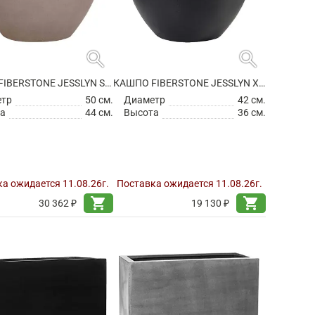
search
search
КАШПО FIBERSTONE JESSLYN S, TAUPE
КАШПО FIBERSTONE JESSLYN XS BLACK
етр
50 см.
Диаметр
42 см.
а
44 см.
Высота
36 см.
а ожидается 11.08.26г.
Поставка ожидается 11.08.26г.
shopping_cart
shopping_cart
30 362 ₽
19 130 ₽