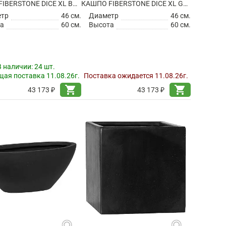
КАШПО FIBERSTONE DICE XL BLACK
КАШПО FIBERSTONE DICE XL GREY
етр
46 см.
Диаметр
46 см.
а
60 см.
Высота
60 см.
В наличии:
24 шт.
ая поставка 11.08.26г.
Поставка ожидается 11.08.26г.
shopping_cart
shopping_cart
43 173 ₽
43 173 ₽