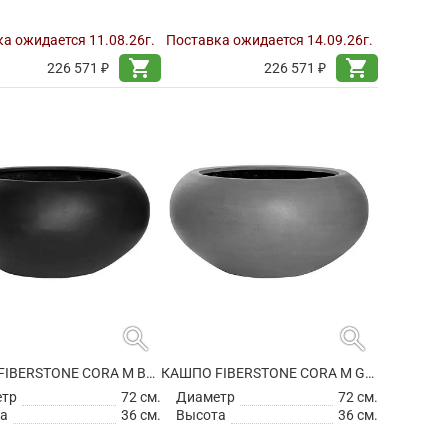
а ожидается 11.08.26г.
Поставка ожидается 14.09.26г.
shopping_cart
shopping_cart
226 571 ₽
226 571 ₽
search
search
КАШПО FIBERSTONE CORA M BLACK
КАШПО FIBERSTONE CORA M GREY
етр
72 см.
Диаметр
72 см.
а
36 см.
Высота
36 см.