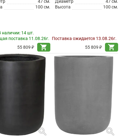
етр
47 см.
Диаметр
47 см.
а
100 см.
Высота
100 см.
В наличии:
14 шт.
ая поставка 11.08.26г.
Поставка ожидается 13.08.26г.
shopping_cart
shopping_cart
55 809 ₽
55 809 ₽
search
search