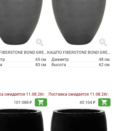
search
search
КАШПО FIBERSTONE BOND GREY L
КАШПО FIBERSTONE BOND GREY M
етр
65 см.
Диаметр
48 см.
а
83 см.
Высота
62 см.
а ожидается 11.08.26г.
Поставка ожидается 11.08.26г.
shopping_cart
shopping_cart
101 088 ₽
45 104 ₽