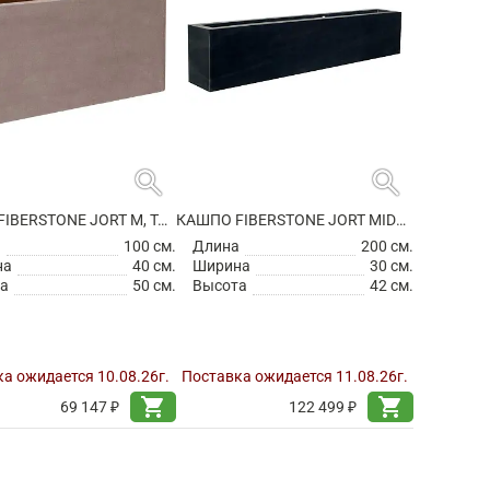
search
search
КАШПО FIBERSTONE JORT M, TAUPE
КАШПО FIBERSTONE JORT MIDDLE HIGH BLACK
а
100 см.
Длина
200 см.
на
40 см.
Ширина
30 см.
а
50 см.
Высота
42 см.
а ожидается 10.08.26г.
Поставка ожидается 11.08.26г.
shopping_cart
shopping_cart
69 147 ₽
122 499 ₽