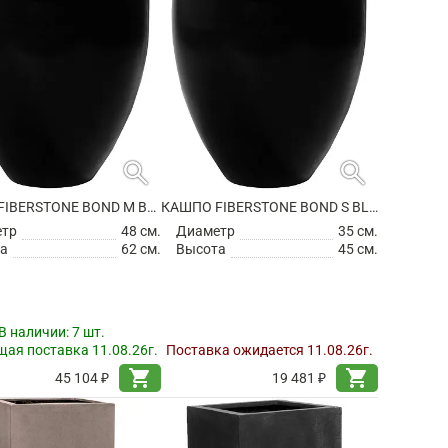
search
search
КАШПО FIBERSTONE BOND M BLACK
КАШПО FIBERSTONE BOND S BLACK
етр
48 см.
Диаметр
35 см.
а
62 см.
Высота
45 см.
В наличии:
7 шт.
ая поставка 11.08.26г.
Поставка ожидается 11.08.26г.
shopping_cart
shopping_cart
45 104 ₽
19 481 ₽