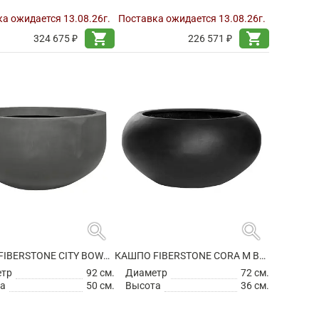
а ожидается 13.08.26г.
Поставка ожидается 13.08.26г.
shopping_cart
shopping_cart
324 675 ₽
226 571 ₽
search
search
КАШПО FIBERSTONE CITY BOWL S GREY
КАШПО FIBERSTONE CORA M BLACK
етр
92 см.
Диаметр
72 см.
а
50 см.
Высота
36 см.