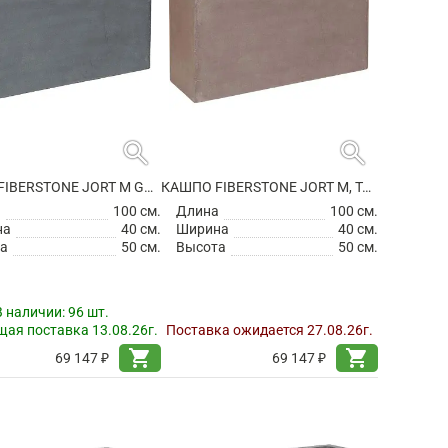
search
search
КАШПО FIBERSTONE JORT M GREY
КАШПО FIBERSTONE JORT M, TAUPE
а
100 см.
Длина
100 см.
на
40 см.
Ширина
40 см.
а
50 см.
Высота
50 см.
В наличии:
96 шт.
ая поставка 13.08.26г.
Поставка ожидается 27.08.26г.
shopping_cart
shopping_cart
69 147 ₽
69 147 ₽