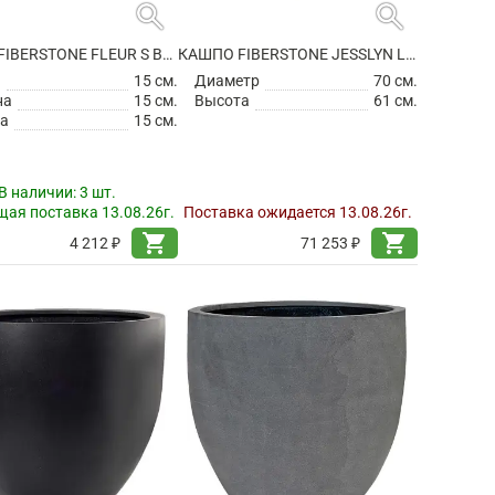
search
search
КАШПО FIBERSTONE FLEUR S BLACK
КАШПО FIBERSTONE JESSLYN L BLACK
а
15 см.
Диаметр
70 см.
на
15 см.
Высота
61 см.
а
15 см.
В наличии:
3 шт.
ая поставка 13.08.26г.
Поставка ожидается 13.08.26г.
shopping_cart
shopping_cart
4 212 ₽
71 253 ₽