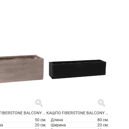
search
search
КАШПО FIBERSTONE BALCONY S, TAUPE
КАШПО FIBERSTONE BALCONY XL BLACK
а
50 см.
Длина
80 см.
на
20 см.
Ширина
20 см.