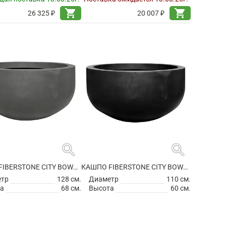
shopping_cart
shopping_cart
26 325 ₽
20 007 ₽
search
search
КАШПО FIBERSTONE CITY BOWL L GREY
КАШПО FIBERSTONE CITY BOWL M BLACK
етр
128 см.
Диаметр
110 см.
а
68 см.
Высота
60 см.