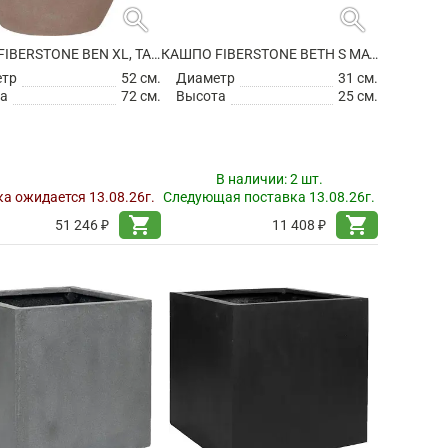
search
search
КАШПО FIBERSTONE BEN XL, TAUPE
КАШПО FIBERSTONE BETH S MATT BLACK
етр
52 см.
Диаметр
31 см.
а
72 см.
Высота
25 см.
В наличии:
2 шт.
а ожидается 13.08.26г.
Следующая поставка 13.08.26г.
shopping_cart
shopping_cart
51 246 ₽
11 408 ₽