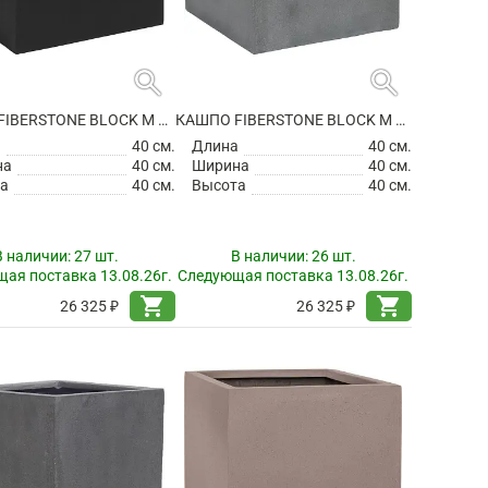
search
search
КАШПО FIBERSTONE BLOCK M BLACK
КАШПО FIBERSTONE BLOCK M GREY
а
40 см.
Длина
40 см.
на
40 см.
Ширина
40 см.
а
40 см.
Высота
40 см.
В наличии:
27 шт.
В наличии:
26 шт.
ая поставка 13.08.26г.
Следующая поставка 13.08.26г.
shopping_cart
shopping_cart
26 325 ₽
26 325 ₽