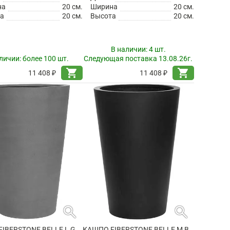
на
20 см.
Ширина
20 см.
а
20 см.
Высота
20 см.
В наличии:
4 шт.
личии:
более 100 шт.
Следующая поставка 13.08.26г.
shopping_cart
shopping_cart
11 408 ₽
11 408 ₽
search
search
КАШПО FIBERSTONE BELLE L GREY
КАШПО FIBERSTONE BELLE M BLACK