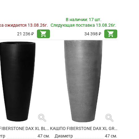
В наличии:
17 шт.
а ожидается 13.08.26г.
Следующая поставка 13.08.26г.
shopping_cart
shopping_cart
21 236 ₽
34 398 ₽
search
search
КАШПО FIBERSTONE DAX XL BLACK
КАШПО FIBERSTONE DAX XL GREY
етр
47 см.
Диаметр
47 см.