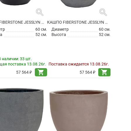
search
search
КАШПО FIBERSTONE JESSLYN M BLACK
КАШПО FIBERSTONE JESSLYN M GREY
етр
60 см.
Диаметр
60 см.
а
52 см.
Высота
52 см.
В наличии:
33 шт.
ая поставка 13.08.26г.
Поставка ожидается 13.08.26г.
shopping_cart
shopping_cart
57 564 ₽
57 564 ₽