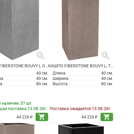
search
search
КАШПО FIBERSTONE BOUVY L GREY
КАШПО FIBERSTONE BOUVY L, TAUPE
а
40 см.
Длина
40 см.
на
40 см.
Ширина
40 см.
а
80 см.
Высота
80 см.
В наличии:
37 шт.
ая поставка 13.08.26г.
Поставка ожидается 13.08.26г.
shopping_cart
shopping_cart
44 226 ₽
44 226 ₽