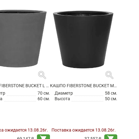
search
search
КАШПО FIBERSTONE BUCKET L GREY
КАШПО FIBERSTONE BUCKET M BLACK
етр
70 см.
Диаметр
58 см.
а
60 см.
Высота
50 см.
а ожидается 13.08.26г.
Поставка ожидается 13.08.26г.
shopping_cart
shopping_cart
69 147 ₽
37 557 ₽