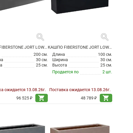
search
search
КАШПО FIBERSTONE JORT LOW M GREY
КАШПО FIBERSTONE JORT LOW S BLACK
а
200 см.
Длина
100 см.
на
30 см.
Ширина
30 см.
а
25 см.
Высота
25 см.
Продается по
2 шт.
а ожидается 13.08.26г.
Поставка ожидается 13.08.26г.
shopping_cart
shopping_cart
96 525 ₽
48 789 ₽