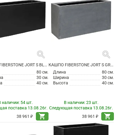
search
search
КАШПО FIBERSTONE JORT S BLACK
КАШПО FIBERSTONE JORT S GREY
а
80 см.
Длина
80 см.
на
30 см.
Ширина
30 см.
а
40 см.
Высота
40 см.
В наличии:
54 шт.
В наличии:
23 шт.
ая поставка 13.08.26г.
Следующая поставка 13.08.26г.
shopping_cart
shopping_cart
38 961 ₽
38 961 ₽