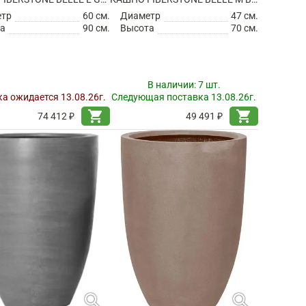
етр
60 см.
Диаметр
47 см.
а
90 см.
Высота
70 см.
В наличии:
7 шт.
а ожидается 13.08.26г.
Следующая поставка 13.08.26г.
shopping_cart
shopping_cart
74 412 ₽
49 491 ₽
search
search