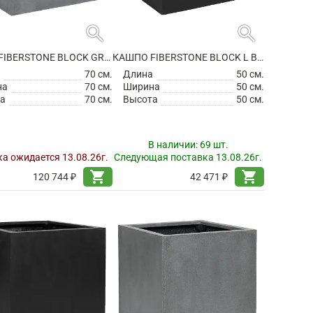
search
search
КАШПО FIBERSTONE BLOCK GREY XXL
КАШПО FIBERSTONE BLOCK L BLACK
а
70 см.
Длина
50 см.
на
70 см.
Ширина
50 см.
а
70 см.
Высота
50 см.
В наличии:
69 шт.
а ожидается 13.08.26г.
Следующая поставка 13.08.26г.
shopping_cart
shopping_cart
120 744 ₽
42 471 ₽