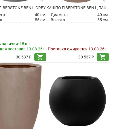
IBERSTONE BEN L GREY
КАШПО FIBERSTONE BEN L, TAUPE
етр
40 см.
Диаметр
40 см.
а
55 см.
Высота
55 см.
В наличии:
18 шт.
ая поставка 13.08.26г.
Поставка ожидается 13.08.26г.
shopping_cart
shopping_cart
30 537 ₽
30 537 ₽