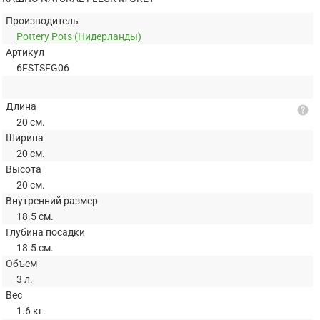
Производитель
Pottery Pots (Нидерланды)
Артикул
6FSTSFG06
Длина
help
20 см.
Ширина
20 см.
Высота
20 см.
Внутренний размер
18.5 см.
Глубина посадки
18.5 см.
Объем
3 л.
Вес
1.6 кг.