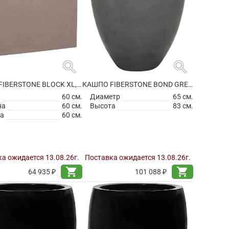
search
search
КАШПО FIBERSTONE BLOCK XL, TAUPE
КАШПО FIBERSTONE BOND GREY L
а
60 см.
Диаметр
65 см.
на
60 см.
Высота
83 см.
а
60 см.
а ожидается 13.08.26г.
Поставка ожидается 13.08.26г.
shopping_cart
shopping_cart
64 935 ₽
101 088 ₽