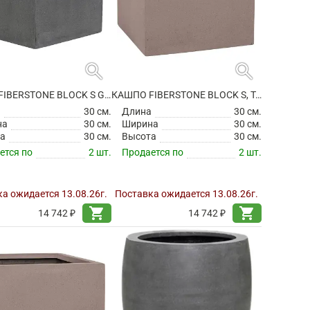
search
search
КАШПО FIBERSTONE BLOCK S GREY
КАШПО FIBERSTONE BLOCK S, TAUPE
а
30 см.
Длина
30 см.
на
30 см.
Ширина
30 см.
а
30 см.
Высота
30 см.
ется по
2 шт.
Продается по
2 шт.
а ожидается 13.08.26г.
Поставка ожидается 13.08.26г.
shopping_cart
shopping_cart
14 742 ₽
14 742 ₽