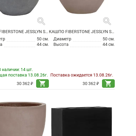
search
search
КАШПО FIBERSTONE JESSLYN S GREY
КАШПО FIBERSTONE JESSLYN S, TAUPE
етр
50 см.
Диаметр
50 см.
а
44 см.
Высота
44 см.
В наличии:
14 шт.
ая поставка 13.08.26г.
Поставка ожидается 13.08.26г.
shopping_cart
shopping_cart
30 362 ₽
30 362 ₽