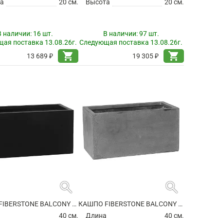
а
20 см.
Высота
20 см.
В наличии:
16 шт.
В наличии:
97 шт.
ая поставка 13.08.26г.
Следующая поставка 13.08.26г.
shopping_cart
shopping_cart
13 689 ₽
19 305 ₽
search
search
КАШПО FIBERSTONE BALCONY XS BLACK
КАШПО FIBERSTONE BALCONY XS GREY
а
40 см.
Длина
40 см.