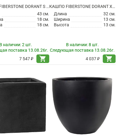
КАШПО FIBERSTONE DORANT S MATT BLACK
КАШПО FIBERSTONE DORANT XS MATT BLACK
а
43 см.
Длина
32 см.
на
18 см.
Ширина
13 см.
а
18 см.
Высота
13 см.
В наличии:
2 шт.
В наличии:
8 шт.
ая поставка 13.08.26г.
Следующая поставка 13.08.26г.
shopping_cart
shopping_cart
7 547 ₽
4 037 ₽