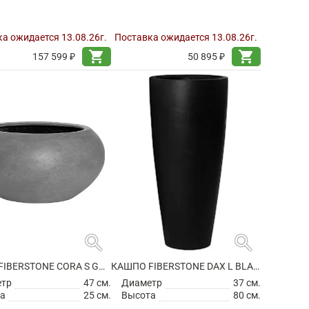
а ожидается 13.08.26г.
Поставка ожидается 13.08.26г.
shopping_cart
shopping_cart
157 599 ₽
50 895 ₽
search
search
КАШПО FIBERSTONE CORA S GREY
КАШПО FIBERSTONE DAX L BLACK
етр
47 см.
Диаметр
37 см.
а
25 см.
Высота
80 см.