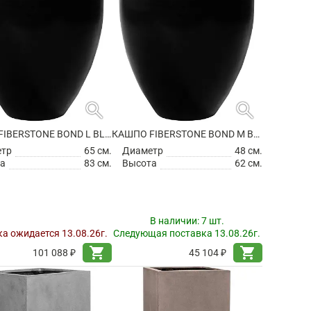
search
search
КАШПО FIBERSTONE BOND L BLACK
КАШПО FIBERSTONE BOND M BLACK
етр
65 см.
Диаметр
48 см.
а
83 см.
Высота
62 см.
В наличии:
7 шт.
а ожидается 13.08.26г.
Следующая поставка 13.08.26г.
shopping_cart
shopping_cart
101 088 ₽
45 104 ₽