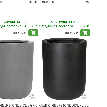
а
100 см.
Высота
100 см.
В наличии:
43 шт.
В наличии:
14 шт.
ая поставка 13.08.26г.
Следующая поставка 13.08.26г.
shopping_cart
shopping_cart
55 809 ₽
55 809 ₽
search
search
КАШПО FIBERSTONE DICE L GREY
КАШПО FIBERSTONE DICE XL BLACK