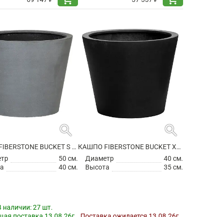
search
search
КАШПО FIBERSTONE BUCKET S GREY
КАШПО FIBERSTONE BUCKET XS BLACK
етр
50 см.
Диаметр
40 см.
а
40 см.
Высота
35 см.
В наличии:
27 шт.
ая поставка 13.08.26г.
Поставка ожидается 13.08.26г.