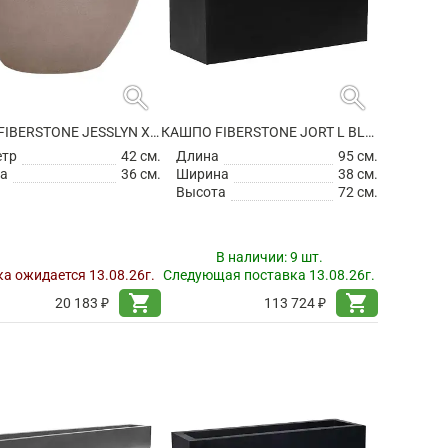
search
search
КАШПО FIBERSTONE JESSLYN XS, TAUPE
КАШПО FIBERSTONE JORT L BLACK
етр
42 см.
Длина
95 см.
а
36 см.
Ширина
38 см.
Высота
72 см.
В наличии:
9 шт.
а ожидается 13.08.26г.
Следующая поставка 13.08.26г.
shopping_cart
shopping_cart
20 183 ₽
113 724 ₽