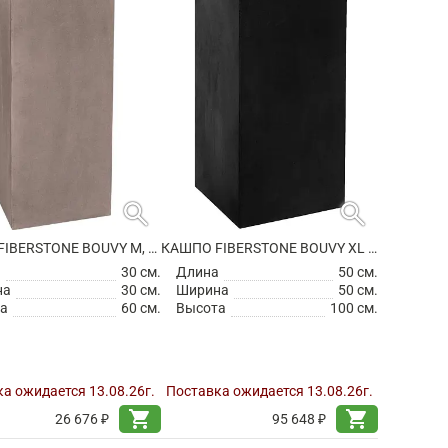
search
search
КАШПО FIBERSTONE BOUVY M, TAUPE
КАШПО FIBERSTONE BOUVY XL BLACK
а
30 см.
Длина
50 см.
на
30 см.
Ширина
50 см.
а
60 см.
Высота
100 см.
а ожидается 13.08.26г.
Поставка ожидается 13.08.26г.
shopping_cart
shopping_cart
26 676 ₽
95 648 ₽