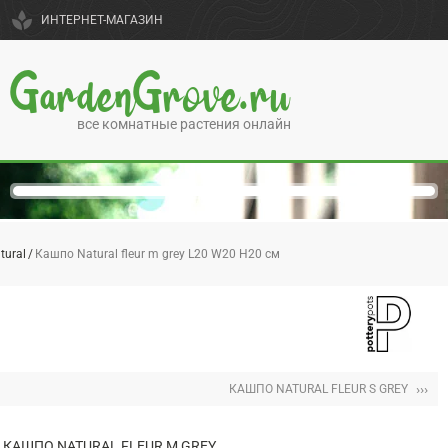
spa
ИНТЕРНЕТ-МАГАЗИН
GardenGrove.ru
все комнатные растения онлайн
tural
Кашпо Natural fleur m grey L20 W20 H20 см
›››
КАШПО NATURAL FLEUR S GREY
КАШПО NATURAL FLEUR M GREY