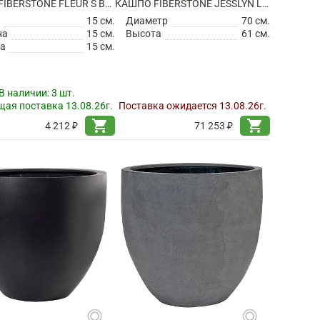
КАШПО FIBERSTONE FLEUR S BLACK
КАШПО FIBERSTONE JESSLYN L BLACK
а
15 см.
Диаметр
70 см.
на
15 см.
Высота
61 см.
а
15 см.
В наличии:
3 шт.
ая поставка 13.08.26г.
Поставка ожидается 13.08.26г.
shopping_cart
shopping_cart
4 212 ₽
71 253 ₽
search
search