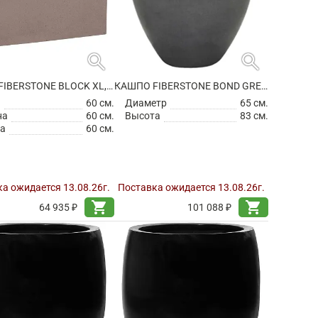
search
search
КАШПО FIBERSTONE BLOCK XL, TAUPE
КАШПО FIBERSTONE BOND GREY L
а
60 см.
Диаметр
65 см.
на
60 см.
Высота
83 см.
а
60 см.
а ожидается 13.08.26г.
Поставка ожидается 13.08.26г.
shopping_cart
shopping_cart
64 935 ₽
101 088 ₽