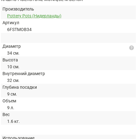
Производитель
Pottery Pots (Нидерланды)
Артикул
6FSTMOB34
Диаметр
help
34 см.
Высота
10 см.
Внутренний диаметр
32 см.
Глубина посадки
9 см.
Объем
9 л.
Вес
1.6 кг.
Использование