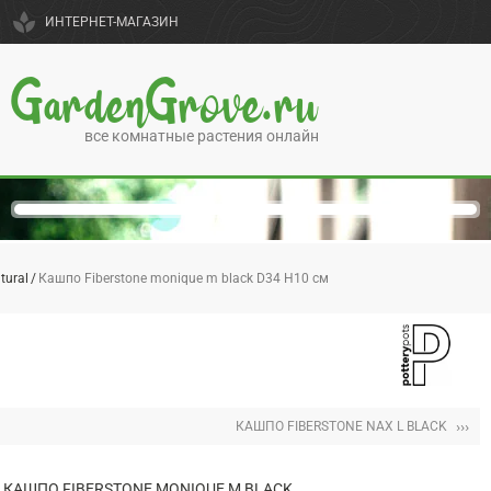
spa
ИНТЕРНЕТ-МАГАЗИН
GardenGrove.ru
все комнатные растения онлайн
tural
Кашпо Fiberstone monique m black D34 H10 см
›››
КАШПО FIBERSTONE NAX L BLACK
КАШПО FIBERSTONE MONIQUE M BLACK