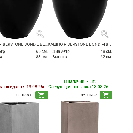
search
search
КАШПО FIBERSTONE BOND L BLACK
КАШПО FIBERSTONE BOND M BLACK
етр
65 см.
Диаметр
48 см.
а
83 см.
Высота
62 см.
В наличии:
7 шт.
а ожидается 13.08.26г.
Следующая поставка 13.08.26г.
shopping_cart
shopping_cart
101 088 ₽
45 104 ₽