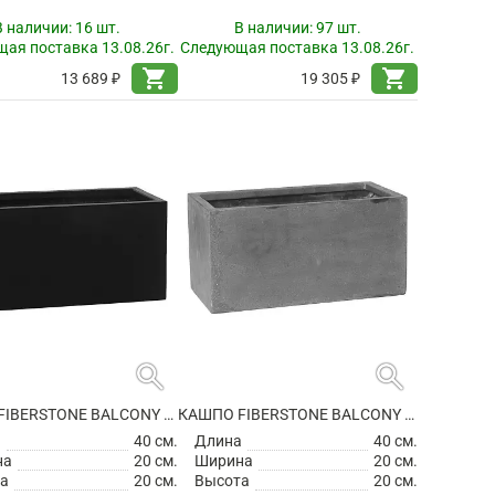
В наличии:
16 шт.
В наличии:
97 шт.
ая поставка 13.08.26г.
Следующая поставка 13.08.26г.
shopping_cart
shopping_cart
13 689 ₽
19 305 ₽
search
search
КАШПО FIBERSTONE BALCONY XS BLACK
КАШПО FIBERSTONE BALCONY XS GREY
а
40 см.
Длина
40 см.
на
20 см.
Ширина
20 см.
а
20 см.
Высота
20 см.