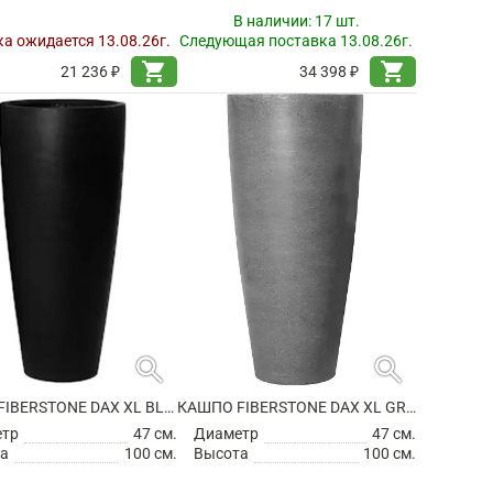
В наличии:
17 шт.
а ожидается 13.08.26г.
Следующая поставка 13.08.26г.
shopping_cart
shopping_cart
21 236 ₽
34 398 ₽
search
search
КАШПО FIBERSTONE DAX XL BLACK
КАШПО FIBERSTONE DAX XL GREY
етр
47 см.
Диаметр
47 см.
а
100 см.
Высота
100 см.