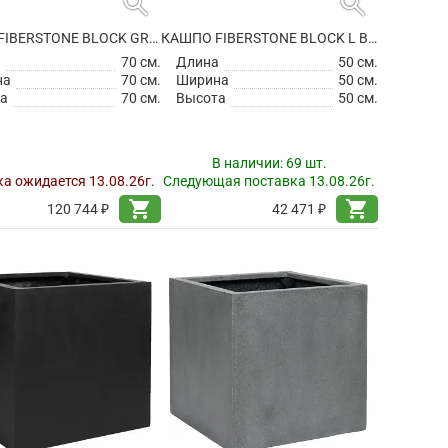
search
search
КАШПО FIBERSTONE BLOCK GREY XXL
КАШПО FIBERSTONE BLOCK L BLACK
а
70 см.
Длина
50 см.
на
70 см.
Ширина
50 см.
а
70 см.
Высота
50 см.
В наличии:
69 шт.
а ожидается 13.08.26г.
Следующая поставка 13.08.26г.
shopping_cart
shopping_cart
120 744 ₽
42 471 ₽