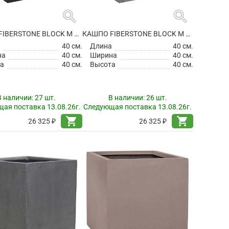
search
search
КАШПО FIBERSTONE BLOCK M BLACK
КАШПО FIBERSTONE BLOCK M GREY
а
40 см.
Длина
40 см.
на
40 см.
Ширина
40 см.
а
40 см.
Высота
40 см.
В наличии:
27 шт.
В наличии:
26 шт.
ая поставка 13.08.26г.
Следующая поставка 13.08.26г.
shopping_cart
shopping_cart
26 325 ₽
26 325 ₽