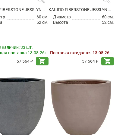
КАШПО FIBERSTONE JESSLYN M BLACK
КАШПО FIBERSTONE JESSLYN M GREY
етр
60 см.
Диаметр
60 см.
а
52 см.
Высота
52 см.
В наличии:
33 шт.
ая поставка 13.08.26г.
Поставка ожидается 13.08.26г.
shopping_cart
shopping_cart
57 564 ₽
57 564 ₽