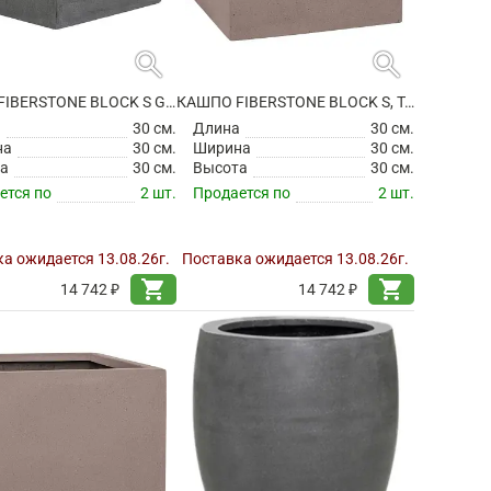
search
search
КАШПО FIBERSTONE BLOCK S GREY
КАШПО FIBERSTONE BLOCK S, TAUPE
а
30 см.
Длина
30 см.
на
30 см.
Ширина
30 см.
а
30 см.
Высота
30 см.
ется по
2 шт.
Продается по
2 шт.
а ожидается 13.08.26г.
Поставка ожидается 13.08.26г.
shopping_cart
shopping_cart
14 742 ₽
14 742 ₽