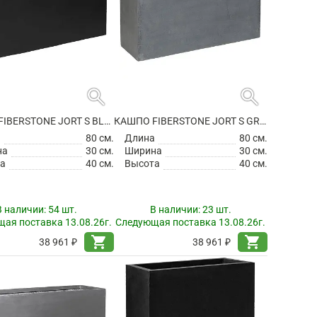
search
search
КАШПО FIBERSTONE JORT S BLACK
КАШПО FIBERSTONE JORT S GREY
а
80 см.
Длина
80 см.
на
30 см.
Ширина
30 см.
а
40 см.
Высота
40 см.
В наличии:
54 шт.
В наличии:
23 шт.
ая поставка 13.08.26г.
Следующая поставка 13.08.26г.
shopping_cart
shopping_cart
38 961 ₽
38 961 ₽