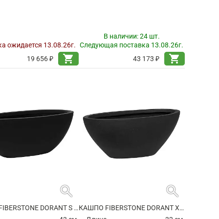
В наличии:
24 шт.
а ожидается 13.08.26г.
Следующая поставка 13.08.26г.
shopping_cart
shopping_cart
19 656 ₽
43 173 ₽
search
search
КАШПО FIBERSTONE DORANT S MATT BLACK
КАШПО FIBERSTONE DORANT XS MATT BLACK