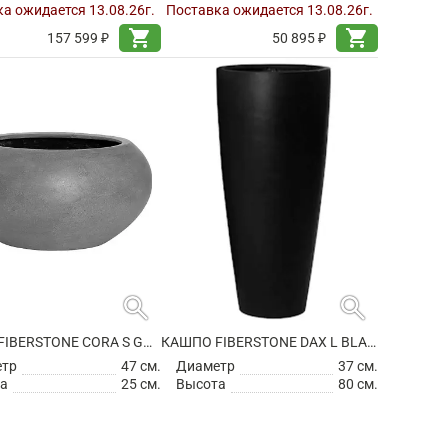
а ожидается 13.08.26г.
Поставка ожидается 13.08.26г.
shopping_cart
shopping_cart
157 599 ₽
50 895 ₽
search
search
КАШПО FIBERSTONE CORA S GREY
КАШПО FIBERSTONE DAX L BLACK
етр
47 см.
Диаметр
37 см.
а
25 см.
Высота
80 см.