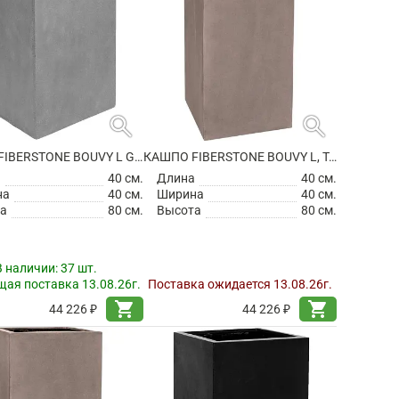
search
search
КАШПО FIBERSTONE BOUVY L GREY
КАШПО FIBERSTONE BOUVY L, TAUPE
а
40 см.
Длина
40 см.
на
40 см.
Ширина
40 см.
а
80 см.
Высота
80 см.
В наличии:
37 шт.
ая поставка 13.08.26г.
Поставка ожидается 13.08.26г.
shopping_cart
shopping_cart
44 226 ₽
44 226 ₽