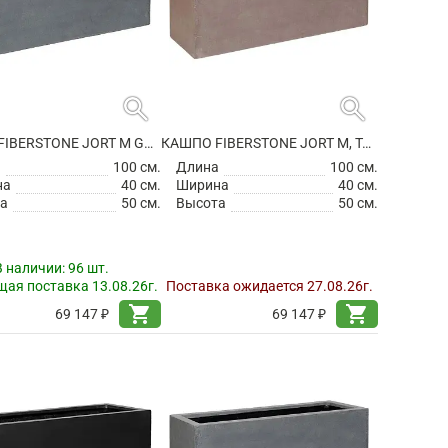
search
search
КАШПО FIBERSTONE JORT M GREY
КАШПО FIBERSTONE JORT M, TAUPE
а
100 см.
Длина
100 см.
на
40 см.
Ширина
40 см.
а
50 см.
Высота
50 см.
В наличии:
96 шт.
ая поставка 13.08.26г.
Поставка ожидается 27.08.26г.
shopping_cart
shopping_cart
69 147 ₽
69 147 ₽