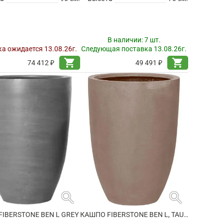
В наличии:
7 шт.
а ожидается 13.08.26г.
Следующая поставка 13.08.26г.
shopping_cart
shopping_cart
74 412 ₽
49 491 ₽
search
search
IBERSTONE BEN L GREY
КАШПО FIBERSTONE BEN L, TAUPE