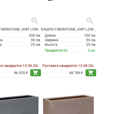
search
search
КАШПО FIBERSTONE JORT LOW M GREY
КАШПО FIBERSTONE JORT LOW S BLACK
а
200 см.
Длина
100 см.
на
30 см.
Ширина
30 см.
а
25 см.
Высота
25 см.
Продается по
2 шт.
а ожидается 13.08.26г.
Поставка ожидается 13.08.26г.
shopping_cart
shopping_cart
96 525 ₽
48 789 ₽