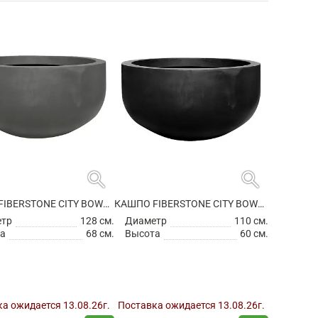
search
search
КАШПО FIBERSTONE CITY BOWL L GREY
КАШПО FIBERSTONE CITY BOWL M BLACK
етр
128 см.
Диаметр
110 см.
а
68 см.
Высота
60 см.
а ожидается 13.08.26г.
Поставка ожидается 13.08.26г.