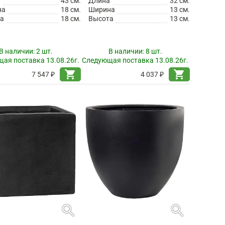
а
43 см.
Длина
32 см.
на
18 см.
Ширина
13 см.
а
18 см.
Высота
13 см.
В наличии:
2 шт.
В наличии:
8 шт.
ая поставка 13.08.26г.
Следующая поставка 13.08.26г.
shopping_cart
shopping_cart
7 547 ₽
4 037 ₽
search
search