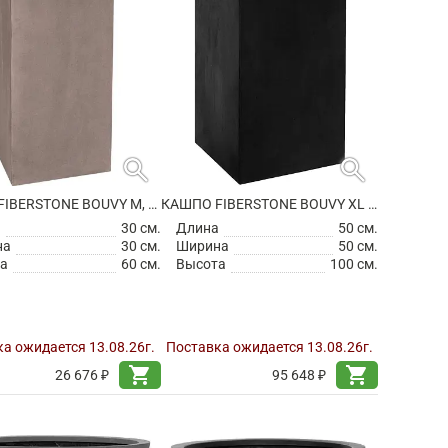
search
search
КАШПО FIBERSTONE BOUVY M, TAUPE
КАШПО FIBERSTONE BOUVY XL BLACK
а
30 см.
Длина
50 см.
на
30 см.
Ширина
50 см.
а
60 см.
Высота
100 см.
а ожидается 13.08.26г.
Поставка ожидается 13.08.26г.
shopping_cart
shopping_cart
26 676 ₽
95 648 ₽