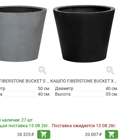
search
search
КАШПО FIBERSTONE BUCKET S GREY
КАШПО FIBERSTONE BUCKET XS BLACK
етр
50 см.
Диаметр
40 см.
а
40 см.
Высота
35 см.
В наличии:
27 шт.
ая поставка 13.08.26г.
Поставка ожидается 13.08.26г.
shopping_cart
shopping_cart
26 325 ₽
20 007 ₽