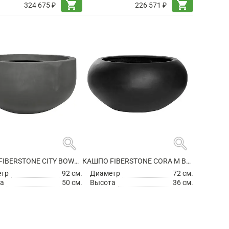
shopping_cart
shopping_cart
324 675 ₽
226 571 ₽
search
search
КАШПО FIBERSTONE CITY BOWL S GREY
КАШПО FIBERSTONE CORA M BLACK
етр
92 см.
Диаметр
72 см.
а
50 см.
Высота
36 см.