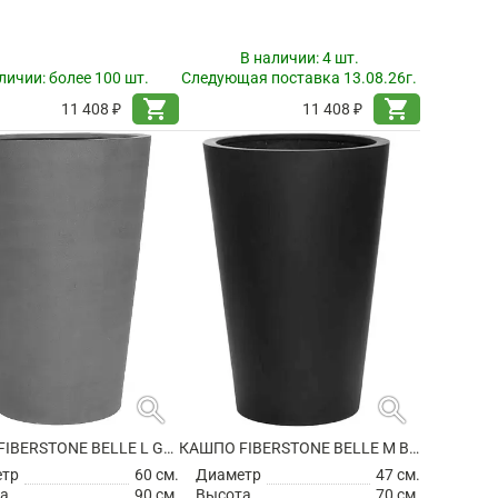
В наличии:
4 шт.
личии:
более 100 шт.
Следующая поставка 13.08.26г.
shopping_cart
shopping_cart
11 408 ₽
11 408 ₽
search
search
КАШПО FIBERSTONE BELLE L GREY
КАШПО FIBERSTONE BELLE M BLACK
етр
60 см.
Диаметр
47 см.
а
90 см.
Высота
70 см.