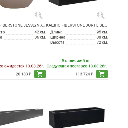
search
search
КАШПО FIBERSTONE JESSLYN XS, TAUPE
КАШПО FIBERSTONE JORT L BLACK
етр
42 см.
Длина
95 см.
а
36 см.
Ширина
38 см.
Высота
72 см.
В наличии:
9 шт.
а ожидается 13.08.26г.
Следующая поставка 13.08.26г.
shopping_cart
shopping_cart
20 183 ₽
113 724 ₽