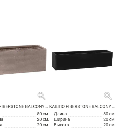
search
search
КАШПО FIBERSTONE BALCONY S, TAUPE
КАШПО FIBERSTONE BALCONY XL BLACK
а
50 см.
Длина
80 см.
на
20 см.
Ширина
20 см.
а
20 см.
Высота
20 см.