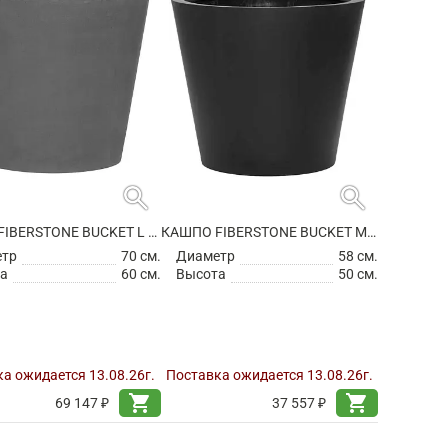
search
search
КАШПО FIBERSTONE BUCKET L GREY
КАШПО FIBERSTONE BUCKET M BLACK
етр
70 см.
Диаметр
58 см.
а
60 см.
Высота
50 см.
а ожидается 13.08.26г.
Поставка ожидается 13.08.26г.
shopping_cart
shopping_cart
69 147 ₽
37 557 ₽