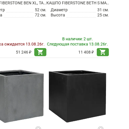
КАШПО FIBERSTONE BEN XL, TAUPE
КАШПО FIBERSTONE BETH S MATT BLACK
етр
52 см.
Диаметр
31 см.
а
72 см.
Высота
25 см.
В наличии:
2 шт.
а ожидается 13.08.26г.
Следующая поставка 13.08.26г.
shopping_cart
shopping_cart
51 246 ₽
11 408 ₽