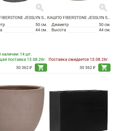
search
search
КАШПО FIBERSTONE JESSLYN S GREY
КАШПО FIBERSTONE JESSLYN S, TAUPE
етр
50 см.
Диаметр
50 см.
а
44 см.
Высота
44 см.
В наличии:
14 шт.
ая поставка 13.08.26г.
Поставка ожидается 13.08.26г.
shopping_cart
shopping_cart
30 362 ₽
30 362 ₽