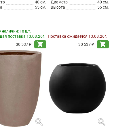
етр
40 см.
Диаметр
40 см.
а
55 см.
Высота
55 см.
В наличии:
18 шт.
ая поставка 13.08.26г.
Поставка ожидается 13.08.26г.
shopping_cart
shopping_cart
30 537 ₽
30 537 ₽
search
search