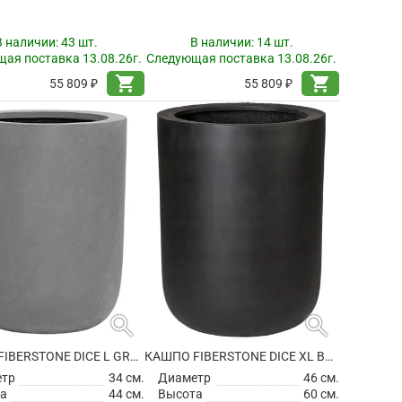
В наличии:
43 шт.
В наличии:
14 шт.
ая поставка 13.08.26г.
Следующая поставка 13.08.26г.
shopping_cart
shopping_cart
55 809 ₽
55 809 ₽
search
search
КАШПО FIBERSTONE DICE L GREY
КАШПО FIBERSTONE DICE XL BLACK
етр
34 см.
Диаметр
46 см.
а
44 см.
Высота
60 см.