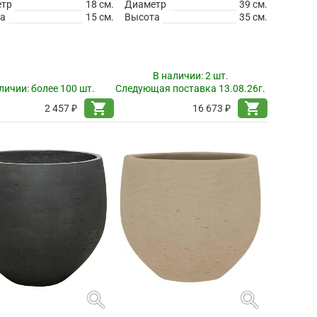
етр
18 см.
Диаметр
39 см.
а
15 см.
Высота
35 см.
В наличии:
2 шт.
личии:
более 100 шт.
Следующая поставка 13.08.26г.
shopping_cart
shopping_cart
2 457 ₽
16 673 ₽
search
search