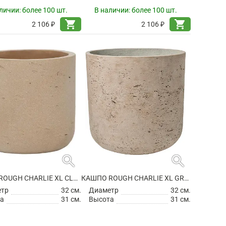
личии:
более 100 шт.
В наличии:
более 100 шт.
shopping_cart
shopping_cart
2 106 ₽
2 106 ₽
search
search
КАШПО ROUGH CHARLIE XL CLAY WASHED
КАШПО ROUGH CHARLIE XL GREY WASHED
етр
32 см.
Диаметр
32 см.
а
31 см.
Высота
31 см.