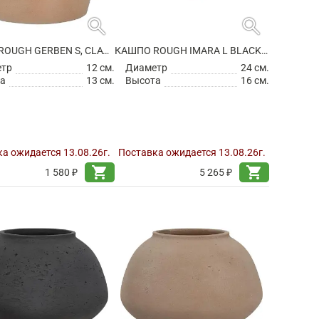
search
search
КАШПО ROUGH GERBEN S, CLAY WASHED
КАШПО ROUGH IMARA L BLACK WASHED
етр
12 см.
Диаметр
24 см.
а
13 см.
Высота
16 см.
а ожидается 13.08.26г.
Поставка ожидается 13.08.26г.
shopping_cart
shopping_cart
1 580 ₽
5 265 ₽