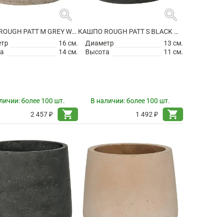
search
search
КАШПО ROUGH PATT M GREY WASHED
КАШПО ROUGH PATT S BLACK WASHED
етр
16 см.
Диаметр
13 см.
а
14 см.
Высота
11 см.
личии:
более 100 шт.
В наличии:
более 100 шт.
shopping_cart
shopping_cart
2 457 ₽
1 492 ₽