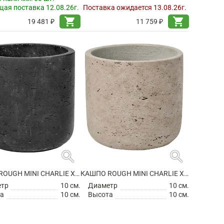
ая поставка 12.08.26г.
Поставка ожидается 13.08.26г.
shopping_cart
shopping_cart
19 481 ₽
11 759 ₽
search
search
КАШПО ROUGH MINI CHARLIE XXS BLACK WASHED
КАШПО ROUGH MINI CHARLIE XXS GREY WASHED
етр
10 см.
Диаметр
10 см.
а
10 см.
Высота
10 см.