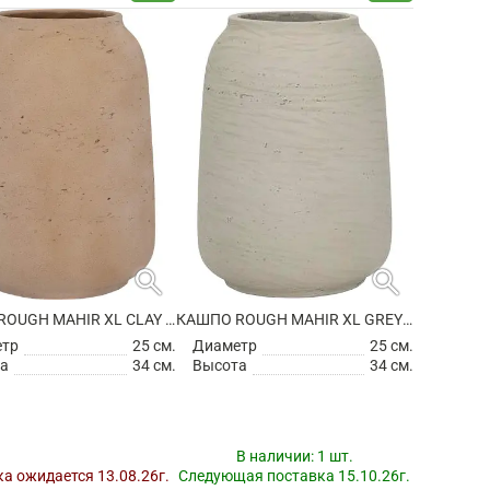
search
search
КАШПО ROUGH MAHIR XL CLAY WASHED
КАШПО ROUGH MAHIR XL GREY WASHED
етр
25 см.
Диаметр
25 см.
а
34 см.
Высота
34 см.
В наличии:
1 шт.
а ожидается 13.08.26г.
Следующая поставка 15.10.26г.