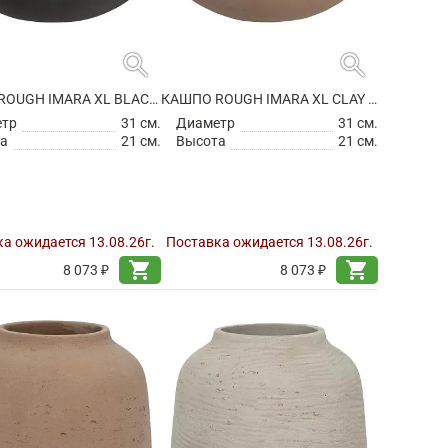
search
search
КАШПО ROUGH IMARA XL BLACK WASHED
КАШПО ROUGH IMARA XL CLAY WASHED
етр
31 см.
Диаметр
31 см.
а
21 см.
Высота
21 см.
а ожидается 13.08.26г.
Поставка ожидается 13.08.26г.
shopping_cart
shopping_cart
8 073 ₽
8 073 ₽