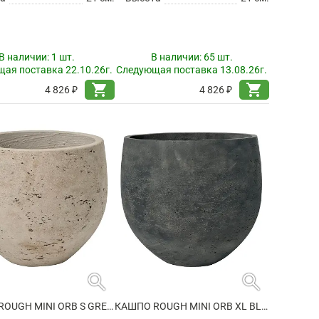
В наличии:
1 шт.
В наличии:
65 шт.
ая поставка 22.10.26г.
Следующая поставка 13.08.26г.
shopping_cart
shopping_cart
4 826 ₽
4 826 ₽
search
search
КАШПО ROUGH MINI ORB S GREY WASHED
КАШПО ROUGH MINI ORB XL BLACK WASHED