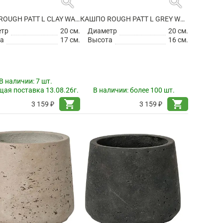
search
search
КАШПО ROUGH PATT L CLAY WASHED
КАШПО ROUGH PATT L GREY WASHED
етр
20 см.
Диаметр
20 см.
а
17 см.
Высота
16 см.
В наличии:
7 шт.
ая поставка 13.08.26г.
В наличии:
более 100 шт.
shopping_cart
shopping_cart
3 159 ₽
3 159 ₽