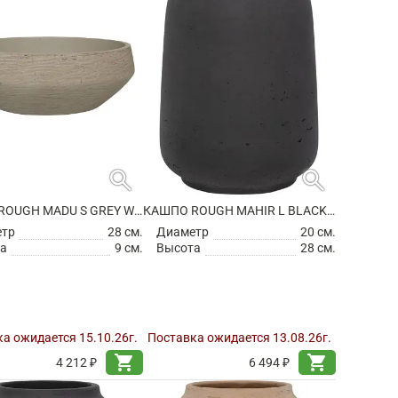
search
search
КАШПО ROUGH MADU S GREY WASHED
КАШПО ROUGH MAHIR L BLACK WASHED
етр
28 см.
Диаметр
20 см.
а
9 см.
Высота
28 см.
а ожидается 15.10.26г.
Поставка ожидается 13.08.26г.
shopping_cart
shopping_cart
4 212 ₽
6 494 ₽