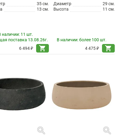
етр
35 см.
Диаметр
29 см.
а
13 см.
Высота
11 см.
В наличии:
11 шт.
ая поставка 13.08.26г.
В наличии:
более 100 шт.
shopping_cart
shopping_cart
6 494 ₽
4 475 ₽
search
search