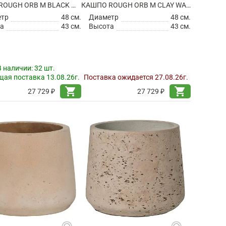
КАШПО ROUGH ORB M BLACK WASHED
КАШПО ROUGH ORB M CLAY WASHED
етр
48 см.
Диаметр
48 см.
а
43 см.
Высота
43 см.
В наличии:
32 шт.
ая поставка 13.08.26г.
Поставка ожидается 27.08.26г.
shopping_cart
shopping_cart
27 729 ₽
27 729 ₽