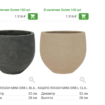
личии:
более 100 шт.
В наличии:
более 100 шт.
shopping_cart
shopping_cart
1 316 ₽
1 316 ₽
search
search
КАШПО ROUGH MINI ORB L BLACK WASHED
КАШПО ROUGH MINI ORB L CLAY WASHED
етр
32 см.
Диаметр
32 см.
а
28 см.
Высота
28 см.