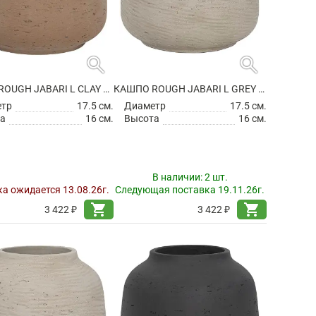
search
search
КАШПО ROUGH JABARI L CLAY WASHED
КАШПО ROUGH JABARI L GREY WASHED
етр
17.5 см.
Диаметр
17.5 см.
а
16 см.
Высота
16 см.
В наличии:
2 шт.
а ожидается 13.08.26г.
Следующая поставка 19.11.26г.
shopping_cart
shopping_cart
3 422 ₽
3 422 ₽