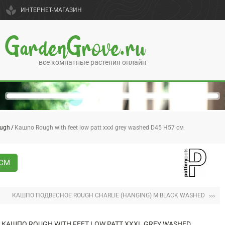
spa
ИНТЕРНЕТ-МАГАЗИН
GardenGrove.ru
все комнатные растения онлайн
ugh
Кашпо Rough with feet low patt xxxl grey washed D45 H57 см
 СМ
›››
КАШПО ПОДВЕСНОЕ ROUGH CHARLIE (HANGING) M BLACK WASHED
КАШПО ROUGH WITH FEET LOW PATT XXXL GREY WASHED