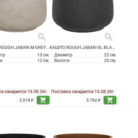
search
search
КАШПО ROUGH JABARI M GREY WASHED
КАШПО ROUGH JABARI XL BLACK WASHED
етр
13 см.
Диаметр
22 см.
а
12 см.
Высота
20 см.
а ожидается 13.08.26г.
Поставка ожидается 13.08.26г.
shopping_cart
shopping_cart
2 018 ₽
5 792 ₽