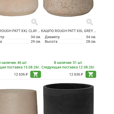
search
search
КАШПО ROUGH PATT XXL CLAY WASHED
КАШПО ROUGH PATT XXL GREY WASHED
етр
34 см.
Диаметр
34 см.
а
29 см.
Высота
28 см.
В наличии:
46 шт.
В наличии:
51 шт.
ая поставка 13.08.26г.
Следующая поставка 12.08.26г.
shopping_cart
shopping_cart
12 636 ₽
12 636 ₽