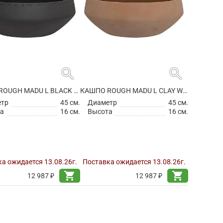
search
search
КАШПО ROUGH MADU L BLACK WASHED
КАШПО ROUGH MADU L CLAY WASHED
етр
45 см.
Диаметр
45 см.
а
16 см.
Высота
16 см.
а ожидается 13.08.26г.
Поставка ожидается 13.08.26г.
shopping_cart
shopping_cart
12 987 ₽
12 987 ₽