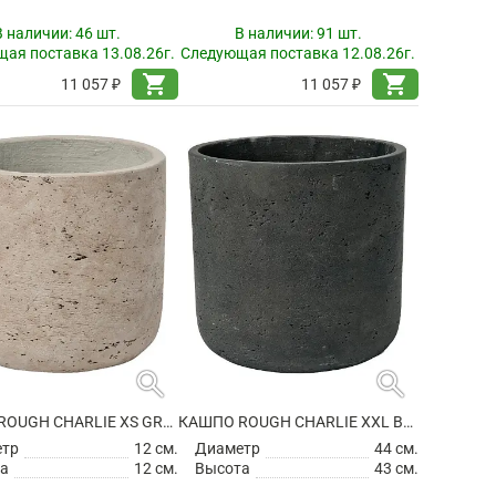
В наличии:
46 шт.
В наличии:
91 шт.
ая поставка 13.08.26г.
Следующая поставка 12.08.26г.
shopping_cart
shopping_cart
11 057 ₽
11 057 ₽
search
search
КАШПО ROUGH CHARLIE XS GREY WASHED
КАШПО ROUGH CHARLIE XXL BLACK WASHED
етр
12 см.
Диаметр
44 см.
а
12 см.
Высота
43 см.