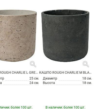
search
search
КАШПО ROUGH CHARLIE L GREY WASHED
КАШПО ROUGH CHARLIE M BLACK WASHED
етр
25 см.
Диаметр
18 см.
а
24 см.
Высота
18 см.
личии:
более 100 шт.
В наличии:
более 100 шт.