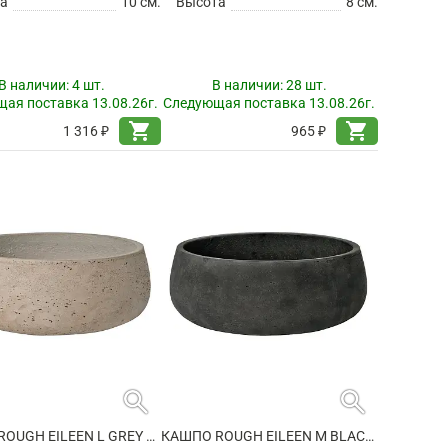
а
10 см.
Высота
8 см.
В наличии:
4 шт.
В наличии:
28 шт.
ая поставка 13.08.26г.
Следующая поставка 13.08.26г.
shopping_cart
shopping_cart
1 316 ₽
965 ₽
search
search
КАШПО ROUGH EILEEN L GREY WASHED
КАШПО ROUGH EILEEN M BLACK WASHED