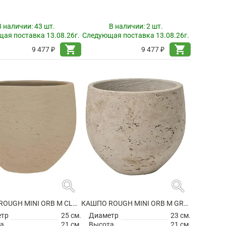
В наличии:
43 шт.
В наличии:
2 шт.
ая поставка 13.08.26г.
Следующая поставка 13.08.26г.
shopping_cart
shopping_cart
9 477 ₽
9 477 ₽
search
search
КАШПО ROUGH MINI ORB M CLAY WASHED
КАШПО ROUGH MINI ORB M GREY WASHED
етр
25 см.
Диаметр
23 см.
а
21 см.
Высота
21 см.