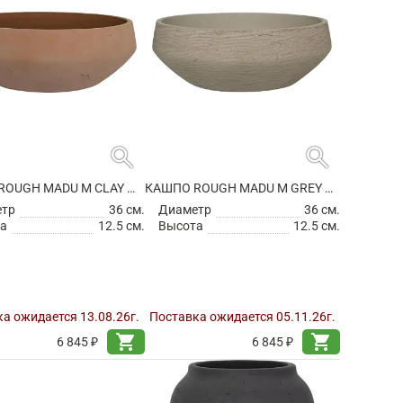
search
search
КАШПО ROUGH MADU M CLAY WASHED
КАШПО ROUGH MADU M GREY WASHED
етр
36 см.
Диаметр
36 см.
а
12.5 см.
Высота
12.5 см.
а ожидается 13.08.26г.
Поставка ожидается 05.11.26г.
shopping_cart
shopping_cart
6 845 ₽
6 845 ₽