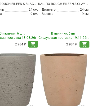
КАШПО ROUGH EILEEN S BLACK WASHED
КАШПО ROUGH EILEEN S CLAY WASHED
етр
24 см.
Диаметр
24 см.
а
9 см.
Высота
9 см.
В наличии:
6 шт.
В наличии:
6 шт.
ая поставка 13.08.26г.
Следующая поставка 19.11.26г.
shopping_cart
shopping_cart
2 984 ₽
2 984 ₽