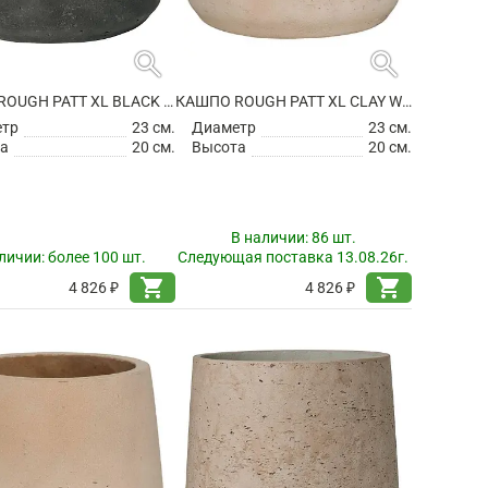
search
search
КАШПО ROUGH PATT XL BLACK WASHED
КАШПО ROUGH PATT XL CLAY WASHED
етр
23 см.
Диаметр
23 см.
а
20 см.
Высота
20 см.
В наличии:
86 шт.
личии:
более 100 шт.
Следующая поставка 13.08.26г.
shopping_cart
shopping_cart
4 826 ₽
4 826 ₽