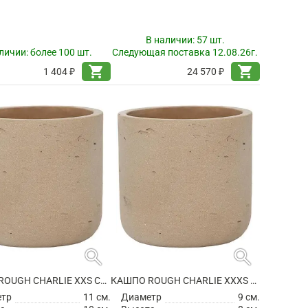
В наличии:
57 шт.
личии:
более 100 шт.
Следующая поставка 12.08.26г.
shopping_cart
shopping_cart
1 404 ₽
24 570 ₽
search
search
КАШПО ROUGH CHARLIE XXS CLAY WASHED
КАШПО ROUGH CHARLIE XXXS CLAY WASHED
етр
11 см.
Диаметр
9 см.