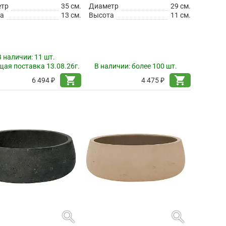
етр
35 см.
Диаметр
29 см.
а
13 см.
Высота
11 см.
В наличии:
11 шт.
ая поставка 13.08.26г.
В наличии:
более 100 шт.
shopping_cart
shopping_cart
6 494 ₽
4 475 ₽
search
search