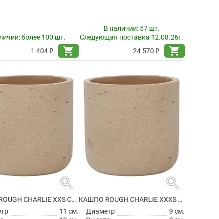
В наличии:
57 шт.
личии:
более 100 шт.
Следующая поставка 12.08.26г.
shopping_cart
shopping_cart
1 404 ₽
24 570 ₽
search
search
КАШПО ROUGH CHARLIE XXS CLAY WASHED
КАШПО ROUGH CHARLIE XXXS CLAY WASHED
етр
11 см.
Диаметр
9 см.