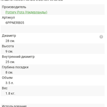
Производитель
Pottery Pots (Нидерланды)
Артикул
6PPNERB05
Диаметр
help
28 см.
Высота
9 см.
Внутренний диаметр
25 см.
Глубина посадки
8 см.
Объем
3.5 л.
Вес
1.8 кг.
Использование