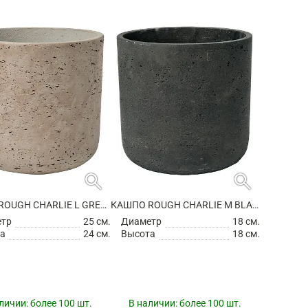
search
search
КАШПО ROUGH CHARLIE L GREY WASHED
КАШПО ROUGH CHARLIE M BLACK WASHED
етр
25 см.
Диаметр
18 см.
а
24 см.
Высота
18 см.
личии:
более 100 шт.
В наличии:
более 100 шт.