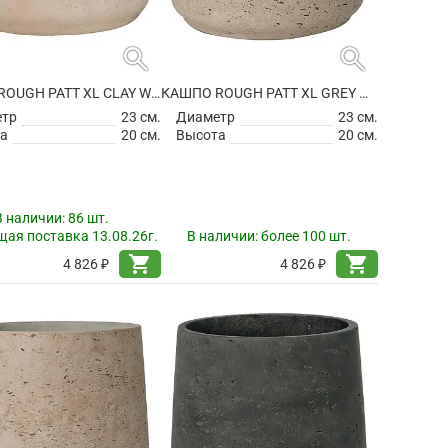
search
search
КАШПО ROUGH PATT XL CLAY WASHED
КАШПО ROUGH PATT XL GREY WASHED
етр
23 см.
Диаметр
23 см.
а
20 см.
Высота
20 см.
В наличии:
86 шт.
ая поставка 13.08.26г.
В наличии:
более 100 шт.
shopping_cart
shopping_cart
4 826 ₽
4 826 ₽