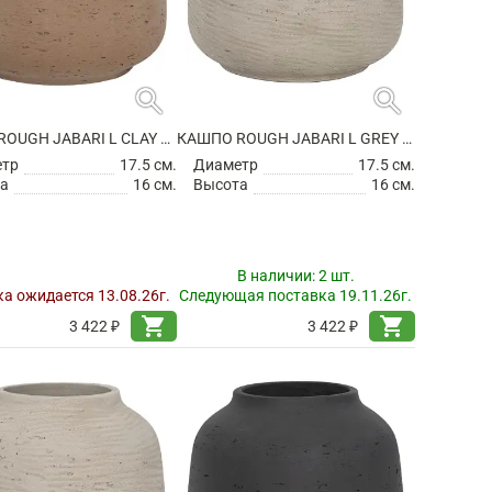
search
search
КАШПО ROUGH JABARI L CLAY WASHED
КАШПО ROUGH JABARI L GREY WASHED
етр
17.5 см.
Диаметр
17.5 см.
а
16 см.
Высота
16 см.
В наличии:
2 шт.
а ожидается 13.08.26г.
Следующая поставка 19.11.26г.
shopping_cart
shopping_cart
3 422 ₽
3 422 ₽