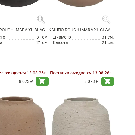
search
search
КАШПО ROUGH IMARA XL BLACK WASHED
КАШПО ROUGH IMARA XL CLAY WASHED
етр
31 см.
Диаметр
31 см.
а
21 см.
Высота
21 см.
а ожидается 13.08.26г.
Поставка ожидается 13.08.26г.
shopping_cart
shopping_cart
8 073 ₽
8 073 ₽