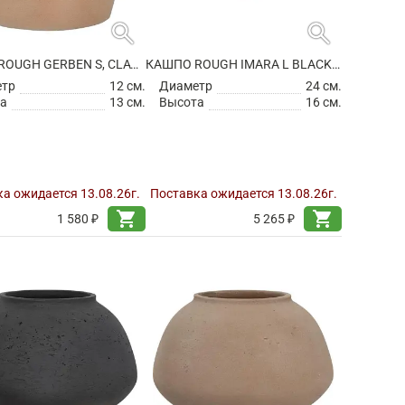
search
search
КАШПО ROUGH GERBEN S, CLAY WASHED
КАШПО ROUGH IMARA L BLACK WASHED
етр
12 см.
Диаметр
24 см.
а
13 см.
Высота
16 см.
а ожидается 13.08.26г.
Поставка ожидается 13.08.26г.
shopping_cart
shopping_cart
1 580 ₽
5 265 ₽