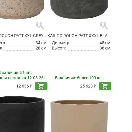
search
search
КАШПО ROUGH PATT XXL GREY WASHED
КАШПО ROUGH PATT XXXL BLACK WASHED
етр
34 см.
Диаметр
45 см.
а
28 см.
Высота
38 см.
В наличии:
51 шт.
ая поставка 12.08.26г.
В наличии:
более 100 шт.
shopping_cart
shopping_cart
12 636 ₽
25 623 ₽