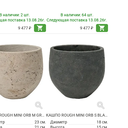
В наличии:
2 шт.
В наличии:
64 шт.
ая поставка 13.08.26г.
Следующая поставка 13.08.26г.
shopping_cart
shopping_cart
9 477 ₽
9 477 ₽
search
search
КАШПО ROUGH MINI ORB M GREY WASHED
КАШПО ROUGH MINI ORB S BLACK WASHED
етр
23 см.
Диаметр
18 см.
а
21 см.
Высота
15 см.