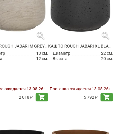
search
search
КАШПО ROUGH JABARI M GREY WASHED
КАШПО ROUGH JABARI XL BLACK WASHED
етр
13 см.
Диаметр
22 см.
а
12 см.
Высота
20 см.
а ожидается 13.08.26г.
Поставка ожидается 13.08.26г.
shopping_cart
shopping_cart
2 018 ₽
5 792 ₽