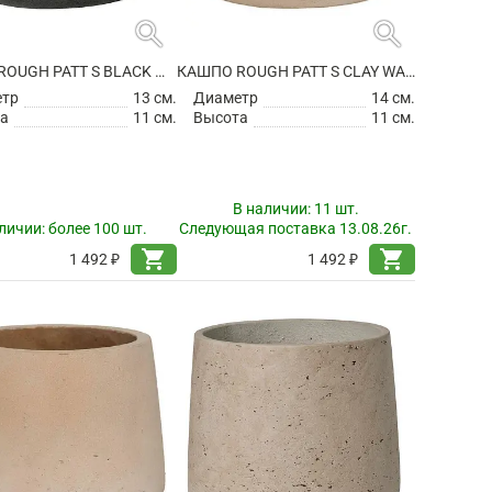
search
search
КАШПО ROUGH PATT S BLACK WASHED
КАШПО ROUGH PATT S CLAY WASHED
етр
13 см.
Диаметр
14 см.
а
11 см.
Высота
11 см.
В наличии:
11 шт.
личии:
более 100 шт.
Следующая поставка 13.08.26г.
shopping_cart
shopping_cart
1 492 ₽
1 492 ₽