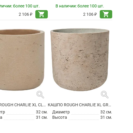
личии:
более 100 шт.
В наличии:
более 100 шт.
shopping_cart
shopping_cart
2 106 ₽
2 106 ₽
search
search
КАШПО ROUGH CHARLIE XL CLAY WASHED
КАШПО ROUGH CHARLIE XL GREY WASHED
етр
32 см.
Диаметр
32 см.
а
31 см.
Высота
31 см.