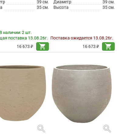
етр
39 см.
Диаметр
39 см.
а
35 см.
Высота
35 см.
В наличии:
2 шт.
ая поставка 13.08.26г.
Поставка ожидается 13.08.26г.
shopping_cart
shopping_cart
16 673 ₽
16 673 ₽
search
search