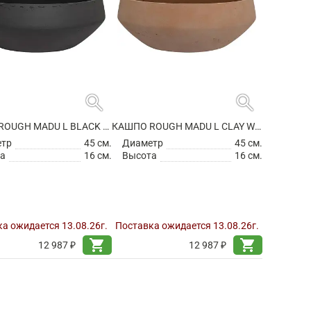
search
search
КАШПО ROUGH MADU L BLACK WASHED
КАШПО ROUGH MADU L CLAY WASHED
етр
45 см.
Диаметр
45 см.
а
16 см.
Высота
16 см.
а ожидается 13.08.26г.
Поставка ожидается 13.08.26г.
shopping_cart
shopping_cart
12 987 ₽
12 987 ₽