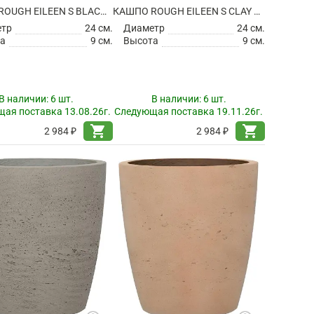
КАШПО ROUGH EILEEN S BLACK WASHED
КАШПО ROUGH EILEEN S CLAY WASHED
етр
24 см.
Диаметр
24 см.
а
9 см.
Высота
9 см.
В наличии:
6 шт.
В наличии:
6 шт.
ая поставка 13.08.26г.
Следующая поставка 19.11.26г.
shopping_cart
shopping_cart
2 984 ₽
2 984 ₽