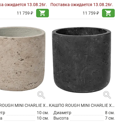
а ожидается 13.08.26г.
Поставка ожидается 13.08.26г.
shopping_cart
shopping_cart
11 759 ₽
11 759 ₽
search
search
КАШПО ROUGH MINI CHARLIE XXS GREY WASHED
КАШПО ROUGH MINI CHARLIE XXXS BLACK WASHED
етр
10 см.
Диаметр
8 см.
а
10 см.
Высота
7 см.