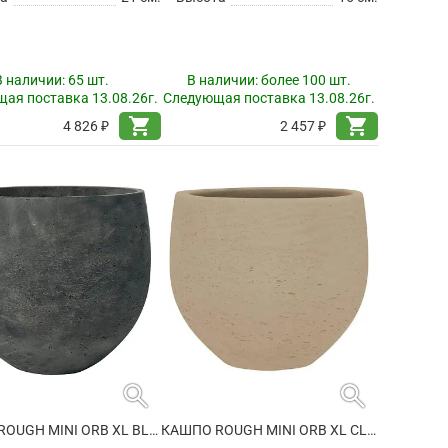
В наличии:
65 шт.
В наличии:
более 100 шт.
ая поставка 13.08.26г.
Следующая поставка 13.08.26г.
shopping_cart
shopping_cart
4 826 ₽
2 457 ₽
search
search
КАШПО ROUGH MINI ORB XL BLACK WASHED
КАШПО ROUGH MINI ORB XL CLAY WASHED