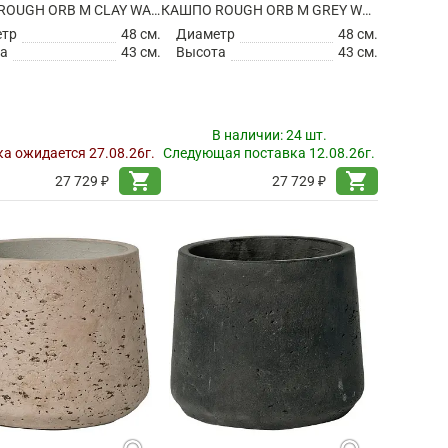
КАШПО ROUGH ORB M CLAY WASHED
КАШПО ROUGH ORB M GREY WASHED
етр
48 см.
Диаметр
48 см.
а
43 см.
Высота
43 см.
В наличии:
24 шт.
а ожидается 27.08.26г.
Следующая поставка 12.08.26г.
shopping_cart
shopping_cart
27 729 ₽
27 729 ₽