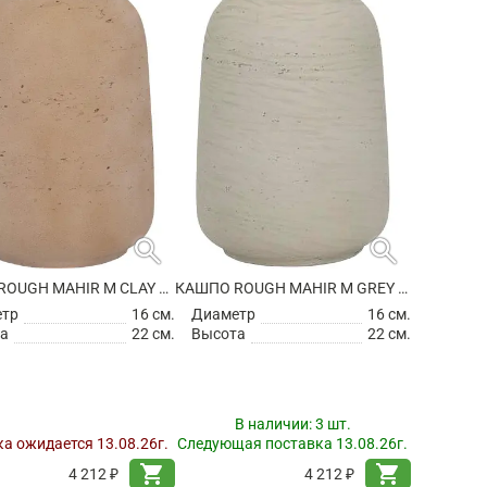
search
search
КАШПО ROUGH MAHIR M CLAY WASHED
КАШПО ROUGH MAHIR M GREY WASHED
етр
16 см.
Диаметр
16 см.
а
22 см.
Высота
22 см.
В наличии:
3 шт.
а ожидается 13.08.26г.
Следующая поставка 13.08.26г.
shopping_cart
shopping_cart
4 212 ₽
4 212 ₽