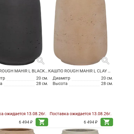
search
search
КАШПО ROUGH MAHIR L BLACK WASHED
КАШПО ROUGH MAHIR L CLAY WASHED
етр
20 см.
Диаметр
20 см.
а
28 см.
Высота
28 см.
а ожидается 13.08.26г.
Поставка ожидается 13.08.26г.
shopping_cart
shopping_cart
6 494 ₽
6 494 ₽