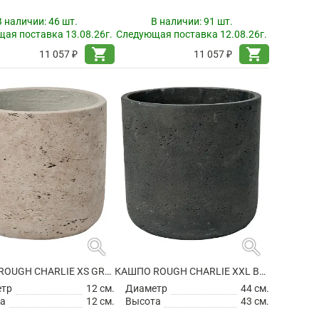
В наличии:
46 шт.
В наличии:
91 шт.
ая поставка 13.08.26г.
Следующая поставка 12.08.26г.
shopping_cart
shopping_cart
11 057 ₽
11 057 ₽
search
search
КАШПО ROUGH CHARLIE XS GREY WASHED
КАШПО ROUGH CHARLIE XXL BLACK WASHED
етр
12 см.
Диаметр
44 см.
а
12 см.
Высота
43 см.