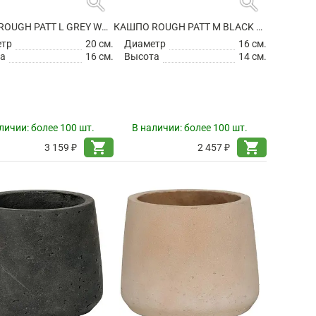
search
search
КАШПО ROUGH PATT L GREY WASHED
КАШПО ROUGH PATT M BLACK WASHED
етр
20 см.
Диаметр
16 см.
а
16 см.
Высота
14 см.
личии:
более 100 шт.
В наличии:
более 100 шт.
shopping_cart
shopping_cart
3 159 ₽
2 457 ₽