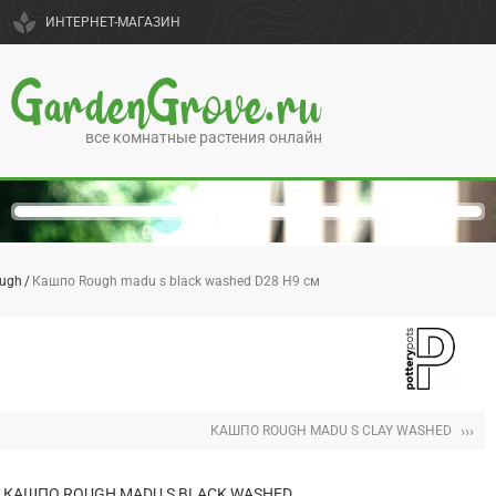
spa
ИНТЕРНЕТ-МАГАЗИН
GardenGrove.ru
все комнатные растения онлайн
ugh
Кашпо Rough madu s black washed D28 H9 см
›››
КАШПО ROUGH MADU S CLAY WASHED
КАШПО ROUGH MADU S BLACK WASHED