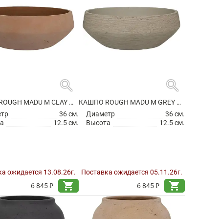
search
search
КАШПО ROUGH MADU M CLAY WASHED
КАШПО ROUGH MADU M GREY WASHED
етр
36 см.
Диаметр
36 см.
а
12.5 см.
Высота
12.5 см.
а ожидается 13.08.26г.
Поставка ожидается 05.11.26г.
shopping_cart
shopping_cart
6 845 ₽
6 845 ₽