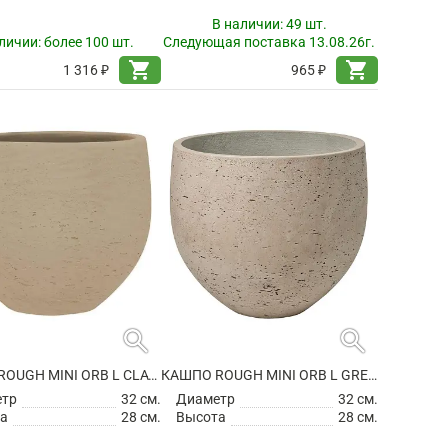
В наличии:
49 шт.
личии:
более 100 шт.
Следующая поставка 13.08.26г.
shopping_cart
shopping_cart
1 316 ₽
965 ₽
search
search
КАШПО ROUGH MINI ORB L CLAY WASHED
КАШПО ROUGH MINI ORB L GREY WASHED
етр
32 см.
Диаметр
32 см.
а
28 см.
Высота
28 см.