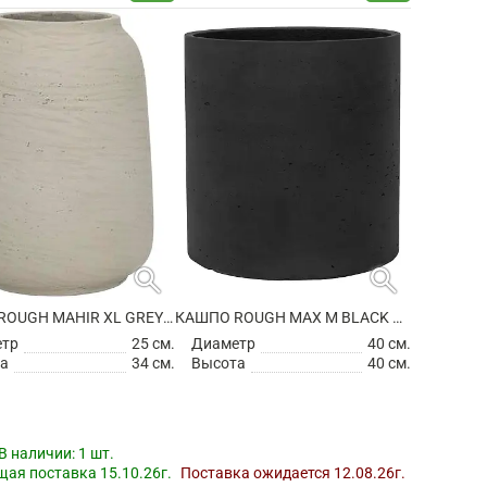
search
search
КАШПО ROUGH MAHIR XL GREY WASHED
КАШПО ROUGH MAX M BLACK WASHED
етр
25 см.
Диаметр
40 см.
а
34 см.
Высота
40 см.
В наличии:
1 шт.
ая поставка 15.10.26г.
Поставка ожидается 12.08.26г.