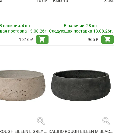
а
10 см.
Высота
8 см.
В наличии:
4 шт.
В наличии:
28 шт.
ая поставка 13.08.26г.
Следующая поставка 13.08.26г.
shopping_cart
shopping_cart
1 316 ₽
965 ₽
search
search
КАШПО ROUGH EILEEN L GREY WASHED
КАШПО ROUGH EILEEN M BLACK WASHED