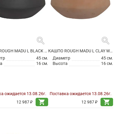
search
search
КАШПО ROUGH MADU L BLACK WASHED
КАШПО ROUGH MADU L CLAY WASHED
етр
45 см.
Диаметр
45 см.
а
16 см.
Высота
16 см.
а ожидается 13.08.26г.
Поставка ожидается 13.08.26г.
shopping_cart
shopping_cart
12 987 ₽
12 987 ₽