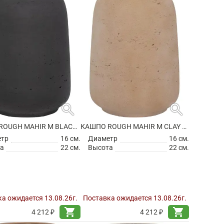
search
search
КАШПО ROUGH MAHIR M BLACK WASHED
КАШПО ROUGH MAHIR M CLAY WASHED
етр
16 см.
Диаметр
16 см.
а
22 см.
Высота
22 см.
а ожидается 13.08.26г.
Поставка ожидается 13.08.26г.
shopping_cart
shopping_cart
4 212 ₽
4 212 ₽