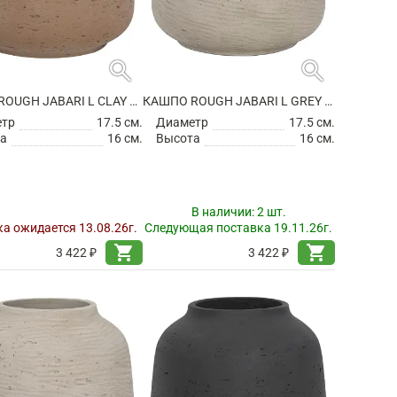
search
search
КАШПО ROUGH JABARI L CLAY WASHED
КАШПО ROUGH JABARI L GREY WASHED
етр
17.5 см.
Диаметр
17.5 см.
а
16 см.
Высота
16 см.
В наличии:
2 шт.
а ожидается 13.08.26г.
Следующая поставка 19.11.26г.
shopping_cart
shopping_cart
3 422 ₽
3 422 ₽