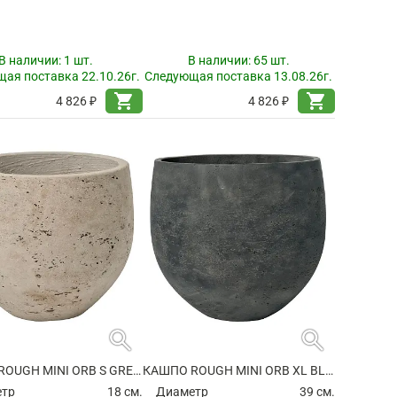
В наличии:
1 шт.
В наличии:
65 шт.
ая поставка 22.10.26г.
Следующая поставка 13.08.26г.
shopping_cart
shopping_cart
4 826 ₽
4 826 ₽
search
search
КАШПО ROUGH MINI ORB S GREY WASHED
КАШПО ROUGH MINI ORB XL BLACK WASHED
етр
18 см.
Диаметр
39 см.