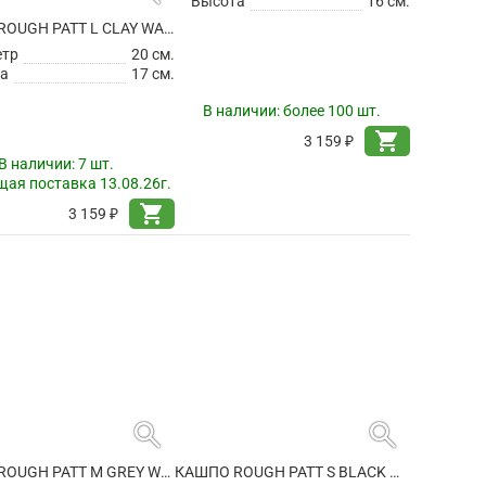
КАШПО ROUGH PATT L CLAY WASHED
КАШПО ROUGH PATT L GREY WASHED
етр
20 см.
Диаметр
20 см.
а
17 см.
Высота
16 см.
В наличии:
7 шт.
ая поставка 13.08.26г.
В наличии:
более 100 шт.
shopping_cart
shopping_cart
3 159 ₽
3 159 ₽