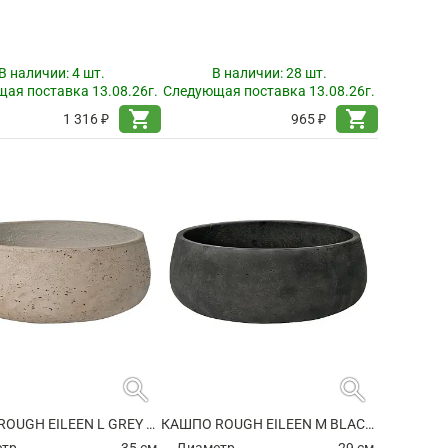
В наличии:
4 шт.
В наличии:
28 шт.
ая поставка 13.08.26г.
Следующая поставка 13.08.26г.
shopping_cart
shopping_cart
1 316 ₽
965 ₽
search
search
КАШПО ROUGH EILEEN L GREY WASHED
КАШПО ROUGH EILEEN M BLACK WASHED
етр
35 см.
Диаметр
29 см.