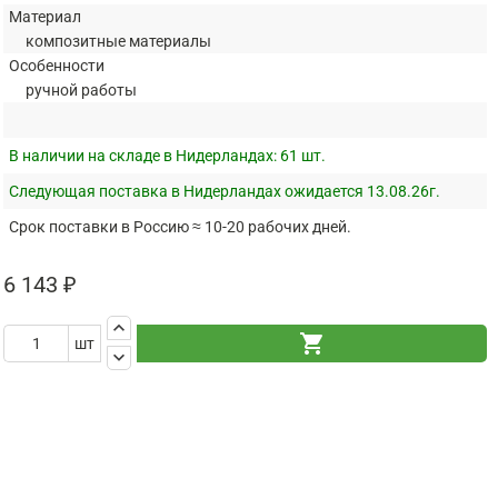
Материал
композитные материалы
Особенности
ручной работы
В наличии на складе в Нидерландах:
61 шт.
Следующая поставка в Нидерландах ожидается 13.08.26г.
Срок поставки в Россию ≈ 10-20 рабочих дней.
6 143 ₽
keyboard_arrow_up
shopping_cart
шт
keyboard_arrow_down