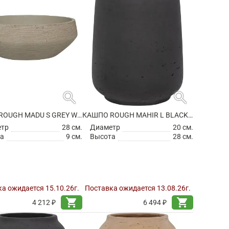
search
search
КАШПО ROUGH MADU S GREY WASHED
КАШПО ROUGH MAHIR L BLACK WASHED
етр
28 см.
Диаметр
20 см.
а
9 см.
Высота
28 см.
а ожидается 15.10.26г.
Поставка ожидается 13.08.26г.
shopping_cart
shopping_cart
4 212 ₽
6 494 ₽