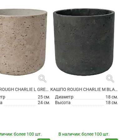
search
search
КАШПО ROUGH CHARLIE L GREY WASHED
КАШПО ROUGH CHARLIE M BLACK WASHED
етр
25 см.
Диаметр
18 см.
а
24 см.
Высота
18 см.
личии:
более 100 шт.
В наличии:
более 100 шт.