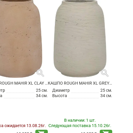
search
search
КАШПО ROUGH MAHIR XL CLAY WASHED
КАШПО ROUGH MAHIR XL GREY WASHED
етр
25 см.
Диаметр
25 см.
а
34 см.
Высота
34 см.
В наличии:
1 шт.
а ожидается 13.08.26г.
Следующая поставка 15.10.26г.