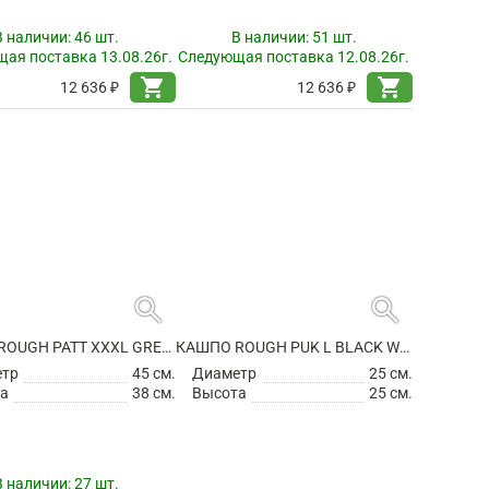
search
search
КАШПО ROUGH PATT XXL CLAY WASHED
КАШПО ROUGH PATT XXL GREY WASHED
етр
34 см.
Диаметр
34 см.
а
29 см.
Высота
28 см.
В наличии:
46 шт.
В наличии:
51 шт.
ая поставка 13.08.26г.
Следующая поставка 12.08.26г.
shopping_cart
shopping_cart
12 636 ₽
12 636 ₽