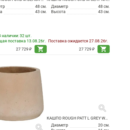
етр
48 см.
Диаметр
48 см.
а
43 см.
Высота
43 см.
В наличии:
32 шт.
ая поставка 13.08.26г.
Поставка ожидается 27.08.26г.
shopping_cart
shopping_cart
27 729 ₽
27 729 ₽
search
search