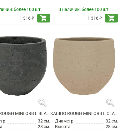
личии:
более 100 шт.
В наличии:
более 100 шт.
shopping_cart
shopping_cart
1 316 ₽
1 316 ₽
search
search
КАШПО ROUGH MINI ORB L BLACK WASHED
КАШПО ROUGH MINI ORB L CLAY WASHED
етр
32 см.
Диаметр
32 см.
а
28 см.
Высота
28 см.