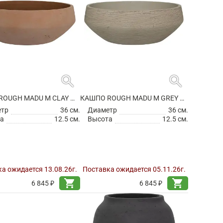
search
search
КАШПО ROUGH MADU M CLAY WASHED
КАШПО ROUGH MADU M GREY WASHED
етр
36 см.
Диаметр
36 см.
а
12.5 см.
Высота
12.5 см.
а ожидается 13.08.26г.
Поставка ожидается 05.11.26г.
shopping_cart
shopping_cart
6 845 ₽
6 845 ₽