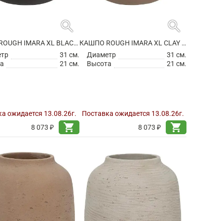
search
search
КАШПО ROUGH IMARA XL BLACK WASHED
КАШПО ROUGH IMARA XL CLAY WASHED
етр
31 см.
Диаметр
31 см.
а
21 см.
Высота
21 см.
а ожидается 13.08.26г.
Поставка ожидается 13.08.26г.
shopping_cart
shopping_cart
8 073 ₽
8 073 ₽