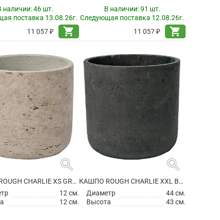
В наличии:
46 шт.
В наличии:
91 шт.
ая поставка 13.08.26г.
Следующая поставка 12.08.26г.
shopping_cart
shopping_cart
11 057 ₽
11 057 ₽
search
search
КАШПО ROUGH CHARLIE XS GREY WASHED
КАШПО ROUGH CHARLIE XXL BLACK WASHED
етр
12 см.
Диаметр
44 см.
а
12 см.
Высота
43 см.