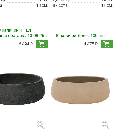
а
13 см.
Высота
11 см.
В наличии:
11 шт.
ая поставка 13.08.26г.
В наличии:
более 100 шт.
shopping_cart
shopping_cart
6 494 ₽
4 475 ₽
search
search