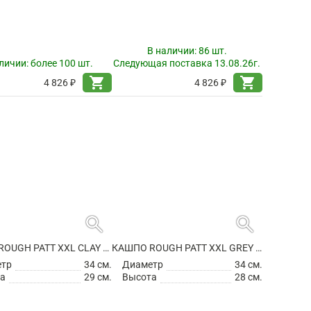
search
search
КАШПО ROUGH PATT XL BLACK WASHED
КАШПО ROUGH PATT XL CLAY WASHED
етр
23 см.
Диаметр
23 см.
а
20 см.
Высота
20 см.
В наличии:
86 шт.
личии:
более 100 шт.
Следующая поставка 13.08.26г.
shopping_cart
shopping_cart
4 826 ₽
4 826 ₽