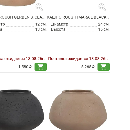
search
search
КАШПО ROUGH GERBEN S, CLAY WASHED
КАШПО ROUGH IMARA L BLACK WASHED
етр
12 см.
Диаметр
24 см.
а
13 см.
Высота
16 см.
а ожидается 13.08.26г.
Поставка ожидается 13.08.26г.
shopping_cart
shopping_cart
1 580 ₽
5 265 ₽