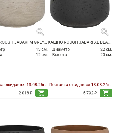
search
search
КАШПО ROUGH JABARI M GREY WASHED
КАШПО ROUGH JABARI XL BLACK WASHED
етр
13 см.
Диаметр
22 см.
а
12 см.
Высота
20 см.
а ожидается 13.08.26г.
Поставка ожидается 13.08.26г.
shopping_cart
shopping_cart
2 018 ₽
5 792 ₽