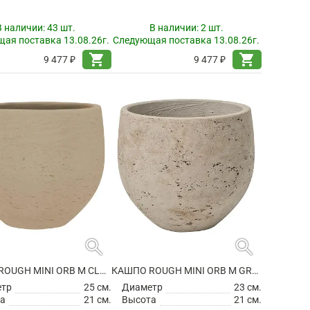
В наличии:
43 шт.
В наличии:
2 шт.
ая поставка 13.08.26г.
Следующая поставка 13.08.26г.
shopping_cart
shopping_cart
9 477 ₽
9 477 ₽
search
search
КАШПО ROUGH MINI ORB M CLAY WASHED
КАШПО ROUGH MINI ORB M GREY WASHED
етр
25 см.
Диаметр
23 см.
а
21 см.
Высота
21 см.