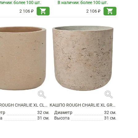
личии:
более 100 шт.
В наличии:
более 100 шт.
shopping_cart
shopping_cart
2 106 ₽
2 106 ₽
search
search
КАШПО ROUGH CHARLIE XL CLAY WASHED
КАШПО ROUGH CHARLIE XL GREY WASHED
етр
32 см.
Диаметр
32 см.
а
31 см.
Высота
31 см.