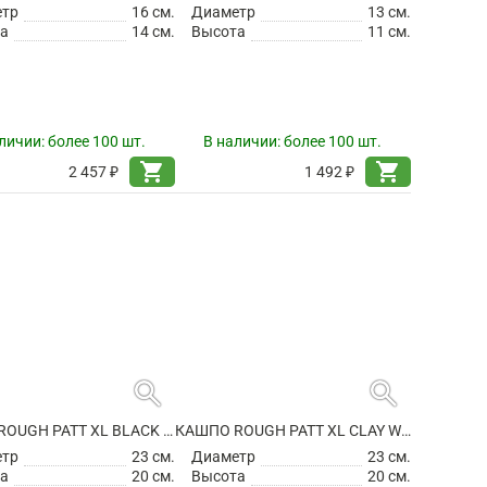
search
search
КАШПО ROUGH PATT M GREY WASHED
КАШПО ROUGH PATT S BLACK WASHED
етр
16 см.
Диаметр
13 см.
а
14 см.
Высота
11 см.
личии:
более 100 шт.
В наличии:
более 100 шт.
shopping_cart
shopping_cart
2 457 ₽
1 492 ₽