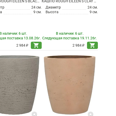
КАШПО ROUGH EILEEN S BLACK WASHED
КАШПО ROUGH EILEEN S CLAY WASHED
етр
24 см.
Диаметр
24 см.
а
9 см.
Высота
9 см.
В наличии:
6 шт.
В наличии:
6 шт.
ая поставка 13.08.26г.
Следующая поставка 19.11.26г.
shopping_cart
shopping_cart
2 984 ₽
2 984 ₽
search
search