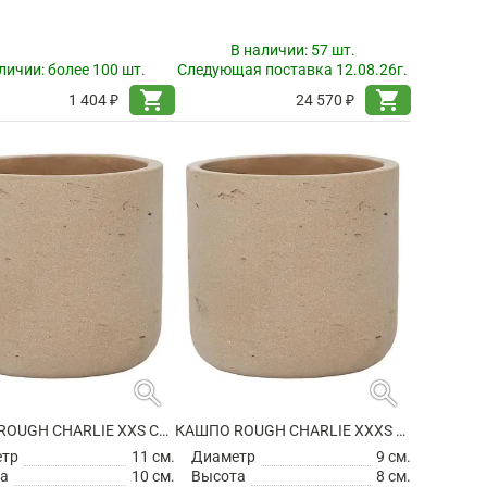
В наличии:
57 шт.
личии:
более 100 шт.
Следующая поставка 12.08.26г.
shopping_cart
shopping_cart
1 404 ₽
24 570 ₽
search
search
КАШПО ROUGH CHARLIE XXS CLAY WASHED
КАШПО ROUGH CHARLIE XXXS CLAY WASHED
етр
11 см.
Диаметр
9 см.
а
10 см.
Высота
8 см.