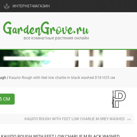
spa
ИНТЕРНЕТ-МАГАЗИН
GardenGrove.ru
все комнатные растения онлайн
ugh
Кашпо Rough with feet low charlie m black washed D18 H25 см
5 СМ
›››
КАШПО ROUGH WITH FEET LOW CHARLIE M GREY WASHED
КАШПО ROUGH WITH FEET LOW CHARLIE M BLACK WASHED