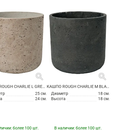
search
search
КАШПО ROUGH CHARLIE L GREY WASHED
КАШПО ROUGH CHARLIE M BLACK WASHED
етр
25 см.
Диаметр
18 см.
а
24 см.
Высота
18 см.
личии:
более 100 шт.
В наличии:
более 100 шт.