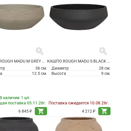
search
search
КАШПО ROUGH MADU M GREY WASHED
КАШПО ROUGH MADU S BLACK WASHED
етр
36 см.
Диаметр
28 см.
а
12.5 см.
Высота
9 см.
В наличии:
1 шт.
ая поставка 05.11.26г.
Поставка ожидается 10.08.26г.
shopping_cart
shopping_cart
6 845 ₽
4 212 ₽