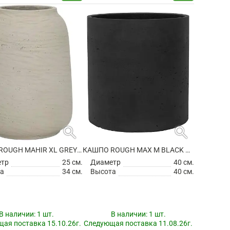
search
search
КАШПО ROUGH MAHIR XL GREY WASHED
КАШПО ROUGH MAX M BLACK WASHED
етр
25 см.
Диаметр
40 см.
а
34 см.
Высота
40 см.
В наличии:
1 шт.
В наличии:
1 шт.
ая поставка 15.10.26г.
Следующая поставка 11.08.26г.