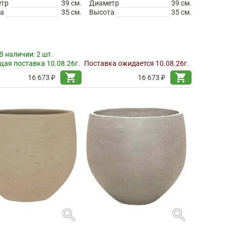
етр
39 см.
Диаметр
39 см.
а
35 см.
Высота
35 см.
В наличии:
2 шт.
ая поставка 10.08.26г.
Поставка ожидается 10.08.26г.
shopping_cart
shopping_cart
16 673 ₽
16 673 ₽
search
search