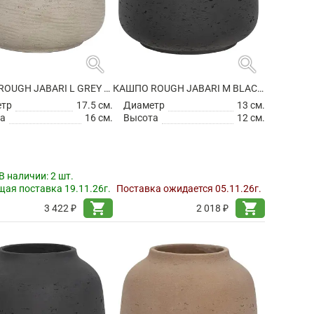
search
search
КАШПО ROUGH JABARI L GREY WASHED
КАШПО ROUGH JABARI M BLACK WASHED
етр
17.5 см.
Диаметр
13 см.
а
16 см.
Высота
12 см.
В наличии:
2 шт.
ая поставка 19.11.26г.
Поставка ожидается 05.11.26г.
shopping_cart
shopping_cart
3 422 ₽
2 018 ₽