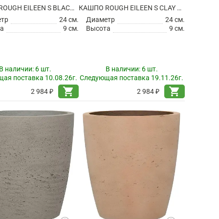
КАШПО ROUGH EILEEN S BLACK WASHED
КАШПО ROUGH EILEEN S CLAY WASHED
етр
24 см.
Диаметр
24 см.
а
9 см.
Высота
9 см.
В наличии:
6 шт.
В наличии:
6 шт.
ая поставка 10.08.26г.
Следующая поставка 19.11.26г.
shopping_cart
shopping_cart
2 984 ₽
2 984 ₽