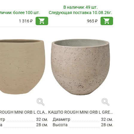
В наличии:
49 шт.
личии:
более 100 шт.
Следующая поставка 10.08.26г.
shopping_cart
shopping_cart
1 316 ₽
965 ₽
search
search
КАШПО ROUGH MINI ORB L CLAY WASHED
КАШПО ROUGH MINI ORB L GREY WASHED
етр
32 см.
Диаметр
32 см.
а
28 см.
Высота
28 см.