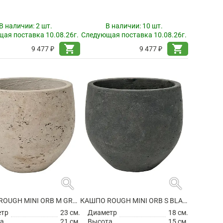
В наличии:
2 шт.
В наличии:
10 шт.
ая поставка 10.08.26г.
Следующая поставка 10.08.26г.
shopping_cart
shopping_cart
9 477 ₽
9 477 ₽
search
search
КАШПО ROUGH MINI ORB M GREY WASHED
КАШПО ROUGH MINI ORB S BLACK WASHED
етр
23 см.
Диаметр
18 см.
а
21 см.
Высота
15 см.