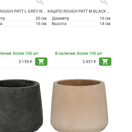
search
search
КАШПО ROUGH PATT L GREY WASHED
КАШПО ROUGH PATT M BLACK WASHED
етр
20 см.
Диаметр
16 см.
а
16 см.
Высота
14 см.
личии:
более 100 шт.
В наличии:
более 100 шт.
shopping_cart
shopping_cart
3 159 ₽
2 457 ₽