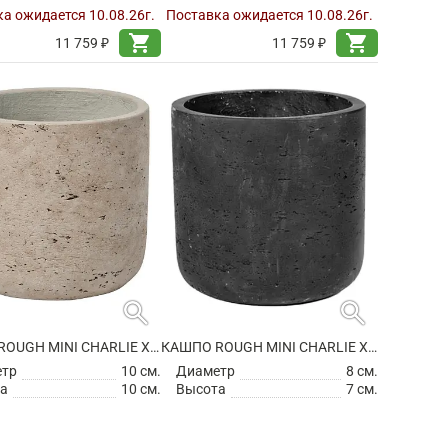
а ожидается 10.08.26г.
Поставка ожидается 10.08.26г.
shopping_cart
shopping_cart
11 759 ₽
11 759 ₽
search
search
КАШПО ROUGH MINI CHARLIE XXS GREY WASHED
КАШПО ROUGH MINI CHARLIE XXXS BLACK WASHED
етр
10 см.
Диаметр
8 см.
а
10 см.
Высота
7 см.