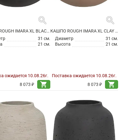
search
search
КАШПО ROUGH IMARA XL BLACK WASHED
КАШПО ROUGH IMARA XL CLAY WASHED
етр
31 см.
Диаметр
31 см.
а
21 см.
Высота
21 см.
а ожидается 10.08.26г.
Поставка ожидается 10.08.26г.
shopping_cart
shopping_cart
8 073 ₽
8 073 ₽