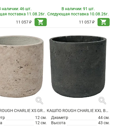
В наличии:
46 шт.
В наличии:
91 шт.
ая поставка 11.08.26г.
Следующая поставка 10.08.26г.
shopping_cart
shopping_cart
11 057 ₽
11 057 ₽
search
search
КАШПО ROUGH CHARLIE XS GREY WASHED
КАШПО ROUGH CHARLIE XXL BLACK WASHED
етр
12 см.
Диаметр
44 см.
а
12 см.
Высота
43 см.