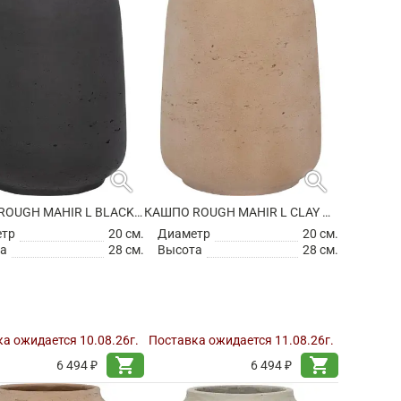
search
search
КАШПО ROUGH MAHIR L BLACK WASHED
КАШПО ROUGH MAHIR L CLAY WASHED
етр
20 см.
Диаметр
20 см.
а
28 см.
Высота
28 см.
а ожидается 10.08.26г.
Поставка ожидается 11.08.26г.
shopping_cart
shopping_cart
6 494 ₽
6 494 ₽