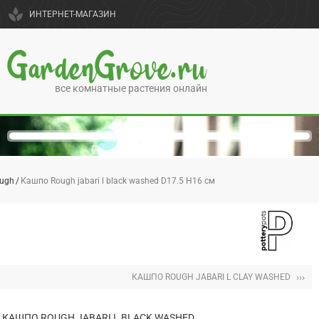
spa
ИНТЕРНЕТ-МАГАЗИН
GardenGrove.ru
все комнатные растения онлайн
ugh
Кашпо Rough jabari l black washed D17.5 H16 см
›››
КАШПО ROUGH JABARI L CLAY WASHED
КАШПО ROUGH JABARI L BLACK WASHED