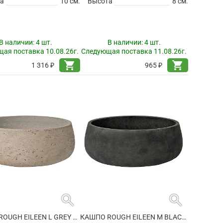
а
10 см.
Высота
8 см.
В наличии:
4 шт.
В наличии:
4 шт.
ая поставка 10.08.26г.
Следующая поставка 11.08.26г.
shopping_cart
shopping_cart
1 316 ₽
965 ₽
search
search
КАШПО ROUGH EILEEN L GREY WASHED
КАШПО ROUGH EILEEN M BLACK WASHED