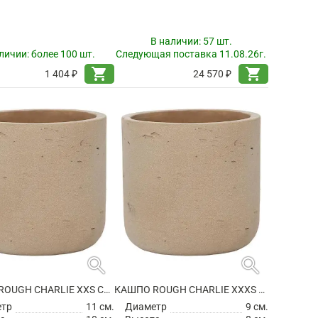
В наличии:
57 шт.
личии:
более 100 шт.
Следующая поставка 11.08.26г.
shopping_cart
shopping_cart
1 404 ₽
24 570 ₽
search
search
КАШПО ROUGH CHARLIE XXS CLAY WASHED
КАШПО ROUGH CHARLIE XXXS CLAY WASHED
етр
11 см.
Диаметр
9 см.