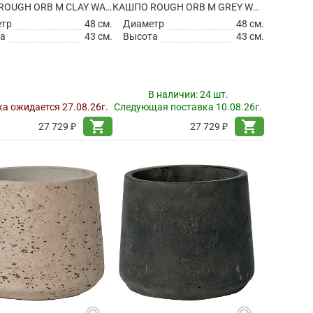
КАШПО ROUGH ORB M CLAY WASHED
КАШПО ROUGH ORB M GREY WASHED
етр
48 см.
Диаметр
48 см.
а
43 см.
Высота
43 см.
В наличии:
24 шт.
а ожидается 27.08.26г.
Следующая поставка 10.08.26г.
shopping_cart
shopping_cart
27 729 ₽
27 729 ₽