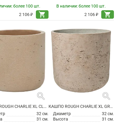
личии:
более 100 шт.
В наличии:
более 100 шт.
shopping_cart
shopping_cart
2 106 ₽
2 106 ₽
search
search
КАШПО ROUGH CHARLIE XL CLAY WASHED
КАШПО ROUGH CHARLIE XL GREY WASHED
етр
32 см.
Диаметр
32 см.
а
31 см.
Высота
31 см.