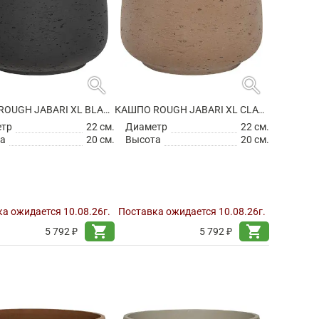
search
search
КАШПО ROUGH JABARI XL BLACK WASHED
КАШПО ROUGH JABARI XL CLAY WASHED
етр
22 см.
Диаметр
22 см.
а
20 см.
Высота
20 см.
а ожидается 10.08.26г.
Поставка ожидается 10.08.26г.
shopping_cart
shopping_cart
5 792 ₽
5 792 ₽