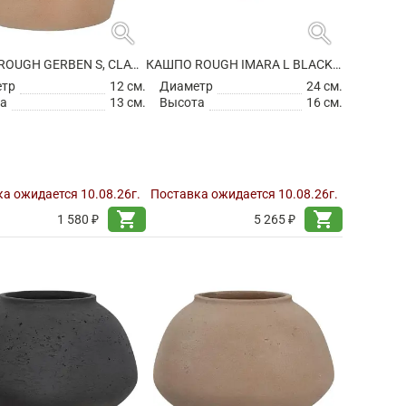
search
search
КАШПО ROUGH GERBEN S, CLAY WASHED
КАШПО ROUGH IMARA L BLACK WASHED
етр
12 см.
Диаметр
24 см.
а
13 см.
Высота
16 см.
а ожидается 10.08.26г.
Поставка ожидается 10.08.26г.
shopping_cart
shopping_cart
1 580 ₽
5 265 ₽