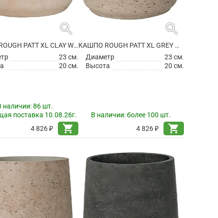
search
search
КАШПО ROUGH PATT XL CLAY WASHED
КАШПО ROUGH PATT XL GREY WASHED
етр
23 см.
Диаметр
23 см.
а
20 см.
Высота
20 см.
В наличии:
86 шт.
ая поставка 10.08.26г.
В наличии:
более 100 шт.
shopping_cart
shopping_cart
4 826 ₽
4 826 ₽