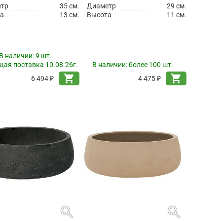
етр
35 см.
Диаметр
29 см.
а
13 см.
Высота
11 см.
В наличии:
9 шт.
ая поставка 10.08.26г.
В наличии:
более 100 шт.
shopping_cart
shopping_cart
6 494 ₽
4 475 ₽
search
search