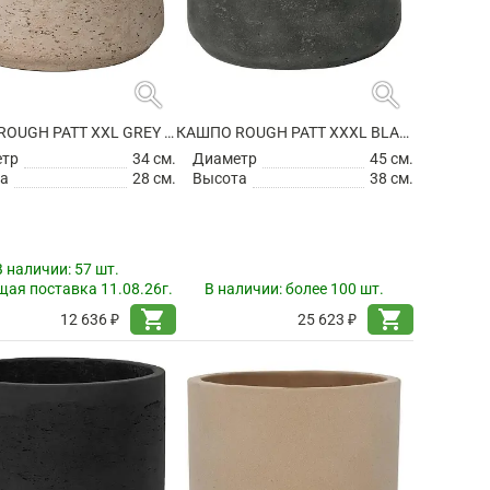
search
search
КАШПО ROUGH PATT XXL GREY WASHED
КАШПО ROUGH PATT XXXL BLACK WASHED
етр
34 см.
Диаметр
45 см.
а
28 см.
Высота
38 см.
В наличии:
57 шт.
ая поставка 11.08.26г.
В наличии:
более 100 шт.
shopping_cart
shopping_cart
12 636 ₽
25 623 ₽