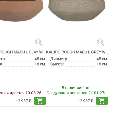
search
search
КАШПО ROUGH MADU L CLAY WASHED
КАШПО ROUGH MADU L GREY WASHED
етр
45 см.
Диаметр
45 см.
а
16 см.
Высота
16 см.
В наличии:
1 шт.
а ожидается 10.08.26г.
Следующая поставка 21.01.27г.
shopping_cart
shopping_cart
12 987 ₽
12 987 ₽