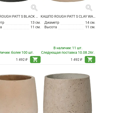
search
search
КАШПО ROUGH PATT S BLACK WASHED
КАШПО ROUGH PATT S CLAY WASHED
етр
13 см.
Диаметр
14 см.
а
11 см.
Высота
11 см.
В наличии:
11 шт.
личии:
более 100 шт.
Следующая поставка 10.08.26г.
shopping_cart
shopping_cart
1 492 ₽
1 492 ₽