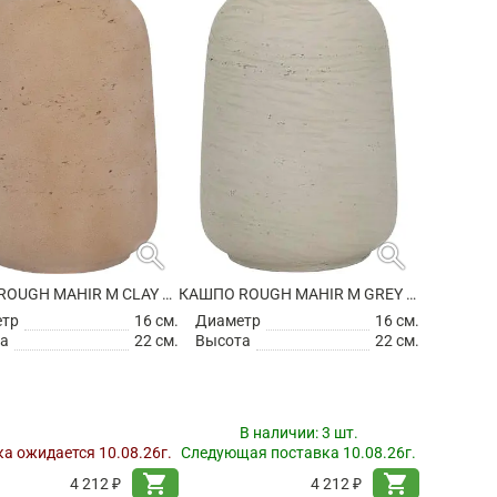
search
search
КАШПО ROUGH MAHIR M CLAY WASHED
КАШПО ROUGH MAHIR M GREY WASHED
етр
16 см.
Диаметр
16 см.
а
22 см.
Высота
22 см.
В наличии:
3 шт.
а ожидается 10.08.26г.
Следующая поставка 10.08.26г.
shopping_cart
shopping_cart
4 212 ₽
4 212 ₽