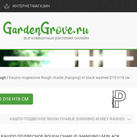
spa
ИНТЕРНЕТ-МАГАЗИН
GardenGrove.ru
все комнатные растения онлайн
ugh
Кашпо подвесное Rough charlie (hanging) m black washed D18 H18 см
 D18 H18 СМ
›››
КАШПО ПОДВЕСНОЕ ROUGH CHARLIE (HANGING) M GREY WASHED
КАШПО ПОДВЕСНОЕ ROUGH CHARLIE (HANGING) M BLACK