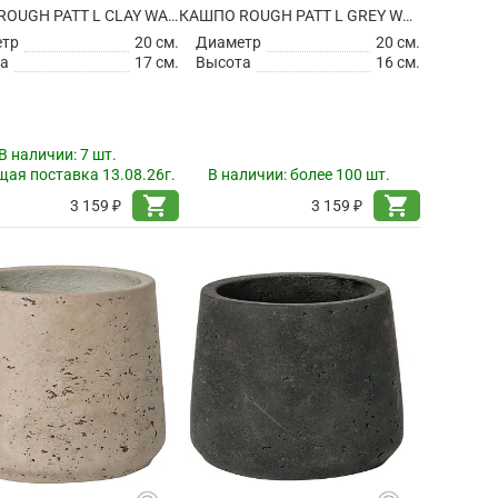
КАШПО ROUGH PATT L CLAY WASHED
КАШПО ROUGH PATT L GREY WASHED
етр
20 см.
Диаметр
20 см.
а
17 см.
Высота
16 см.
В наличии:
7 шт.
ая поставка 13.08.26г.
В наличии:
более 100 шт.
shopping_cart
shopping_cart
3 159 ₽
3 159 ₽