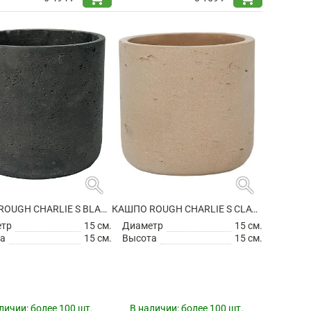
search
search
КАШПО ROUGH CHARLIE S BLACK WASHED
КАШПО ROUGH CHARLIE S CLAY WASHED
етр
15 см.
Диаметр
15 см.
а
15 см.
Высота
15 см.
личии:
более 100 шт.
В наличии:
более 100 шт.