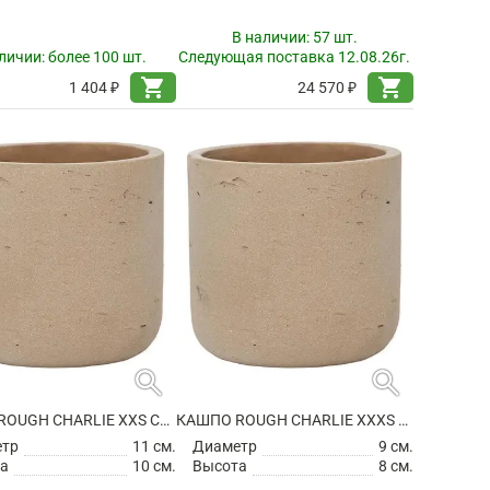
В наличии:
57 шт.
личии:
более 100 шт.
Следующая поставка 12.08.26г.
shopping_cart
shopping_cart
1 404 ₽
24 570 ₽
search
search
КАШПО ROUGH CHARLIE XXS CLAY WASHED
КАШПО ROUGH CHARLIE XXXS CLAY WASHED
етр
11 см.
Диаметр
9 см.
а
10 см.
Высота
8 см.