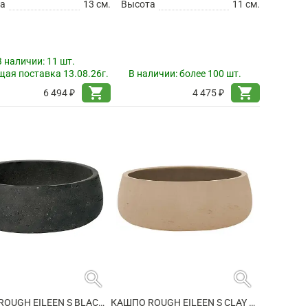
а
13 см.
Высота
11 см.
В наличии:
11 шт.
ая поставка 13.08.26г.
В наличии:
более 100 шт.
shopping_cart
shopping_cart
6 494 ₽
4 475 ₽
search
search
КАШПО ROUGH EILEEN S BLACK WASHED
КАШПО ROUGH EILEEN S CLAY WASHED