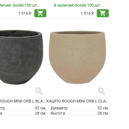
личии:
более 100 шт.
В наличии:
более 100 шт.
shopping_cart
shopping_cart
1 316 ₽
1 316 ₽
search
search
КАШПО ROUGH MINI ORB L BLACK WASHED
КАШПО ROUGH MINI ORB L CLAY WASHED
етр
32 см.
Диаметр
32 см.
а
28 см.
Высота
28 см.