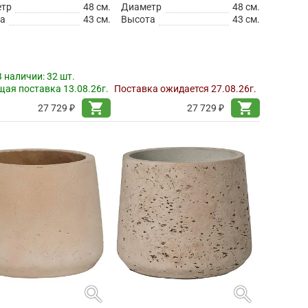
етр
48 см.
Диаметр
48 см.
а
43 см.
Высота
43 см.
В наличии:
32 шт.
ая поставка 13.08.26г.
Поставка ожидается 27.08.26г.
shopping_cart
shopping_cart
27 729 ₽
27 729 ₽
search
search