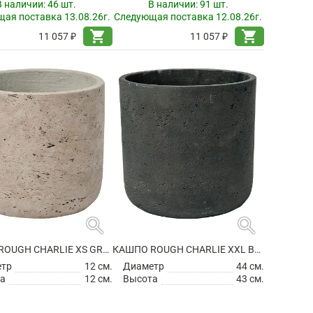
В наличии:
46 шт.
В наличии:
91 шт.
ая поставка 13.08.26г.
Следующая поставка 12.08.26г.
shopping_cart
shopping_cart
11 057 ₽
11 057 ₽
search
search
КАШПО ROUGH CHARLIE XS GREY WASHED
КАШПО ROUGH CHARLIE XXL BLACK WASHED
етр
12 см.
Диаметр
44 см.
а
12 см.
Высота
43 см.