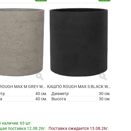
search
search
КАШПО ROUGH MAX M GREY WASHED
КАШПО ROUGH MAX S BLACK WASHED
етр
40 см.
Диаметр
30 см.
а
40 см.
Высота
30 см.
В наличии:
63 шт.
ая поставка 12.08.26г.
Поставка ожидается 13.08.26г.