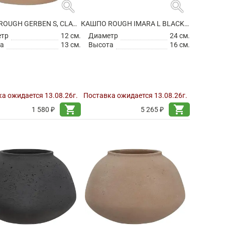
search
search
КАШПО ROUGH GERBEN S, CLAY WASHED
КАШПО ROUGH IMARA L BLACK WASHED
етр
12 см.
Диаметр
24 см.
а
13 см.
Высота
16 см.
а ожидается 13.08.26г.
Поставка ожидается 13.08.26г.
shopping_cart
shopping_cart
1 580 ₽
5 265 ₽