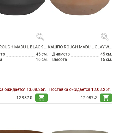
search
search
КАШПО ROUGH MADU L BLACK WASHED
КАШПО ROUGH MADU L CLAY WASHED
етр
45 см.
Диаметр
45 см.
а
16 см.
Высота
16 см.
а ожидается 13.08.26г.
Поставка ожидается 13.08.26г.
shopping_cart
shopping_cart
12 987 ₽
12 987 ₽