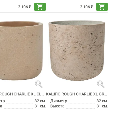
shopping_cart
shopping_cart
2 106 ₽
2 106 ₽
search
search
КАШПО ROUGH CHARLIE XL CLAY WASHED
КАШПО ROUGH CHARLIE XL GREY WASHED
етр
32 см.
Диаметр
32 см.
а
31 см.
Высота
31 см.