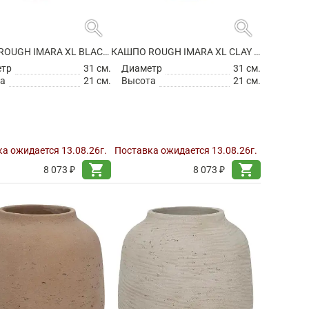
search
search
КАШПО ROUGH IMARA XL BLACK WASHED
КАШПО ROUGH IMARA XL CLAY WASHED
етр
31 см.
Диаметр
31 см.
а
21 см.
Высота
21 см.
а ожидается 13.08.26г.
Поставка ожидается 13.08.26г.
shopping_cart
shopping_cart
8 073 ₽
8 073 ₽