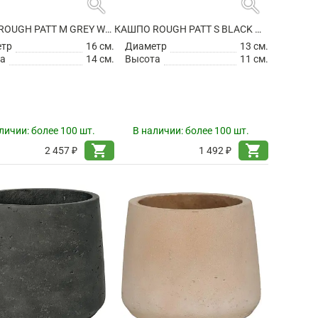
search
search
КАШПО ROUGH PATT M GREY WASHED
КАШПО ROUGH PATT S BLACK WASHED
етр
16 см.
Диаметр
13 см.
а
14 см.
Высота
11 см.
личии:
более 100 шт.
В наличии:
более 100 шт.
shopping_cart
shopping_cart
2 457 ₽
1 492 ₽