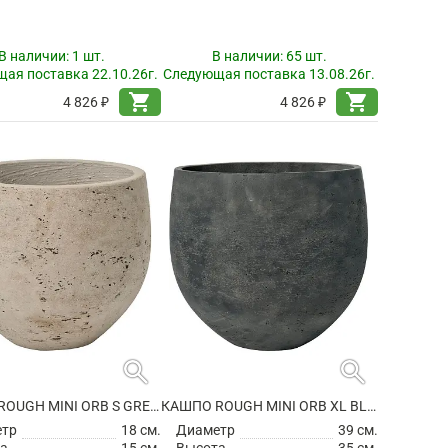
В наличии:
1 шт.
В наличии:
65 шт.
ая поставка 22.10.26г.
Следующая поставка 13.08.26г.
shopping_cart
shopping_cart
4 826 ₽
4 826 ₽
search
search
КАШПО ROUGH MINI ORB S GREY WASHED
КАШПО ROUGH MINI ORB XL BLACK WASHED
етр
18 см.
Диаметр
39 см.