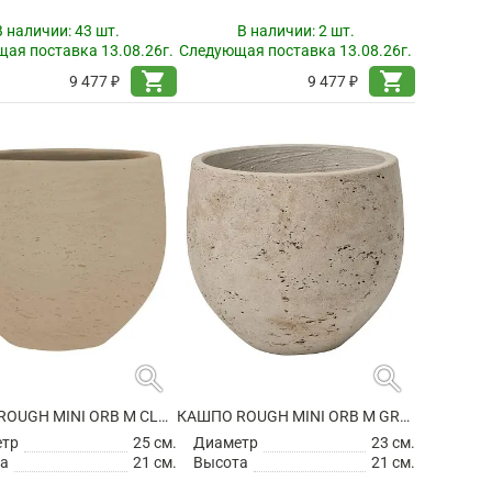
В наличии:
43 шт.
В наличии:
2 шт.
ая поставка 13.08.26г.
Следующая поставка 13.08.26г.
shopping_cart
shopping_cart
9 477 ₽
9 477 ₽
search
search
КАШПО ROUGH MINI ORB M CLAY WASHED
КАШПО ROUGH MINI ORB M GREY WASHED
етр
25 см.
Диаметр
23 см.
а
21 см.
Высота
21 см.