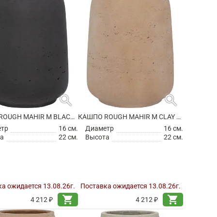
search
search
КАШПО ROUGH MAHIR M BLACK WASHED
КАШПО ROUGH MAHIR M CLAY WASHED
етр
16 см.
Диаметр
16 см.
а
22 см.
Высота
22 см.
а ожидается 13.08.26г.
Поставка ожидается 13.08.26г.
shopping_cart
shopping_cart
4 212 ₽
4 212 ₽