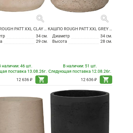
search
search
КАШПО ROUGH PATT XXL CLAY WASHED
КАШПО ROUGH PATT XXL GREY WASHED
етр
34 см.
Диаметр
34 см.
а
29 см.
Высота
28 см.
В наличии:
46 шт.
В наличии:
51 шт.
ая поставка 13.08.26г.
Следующая поставка 12.08.26г.
shopping_cart
shopping_cart
12 636 ₽
12 636 ₽