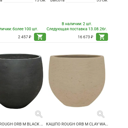
а
15 см.
Высота
35 см.
В наличии:
2 шт.
личии:
более 100 шт.
Следующая поставка 13.08.26г.
shopping_cart
shopping_cart
2 457 ₽
16 673 ₽
search
search
КАШПО ROUGH ORB M BLACK WASHED
КАШПО ROUGH ORB M CLAY WASHED