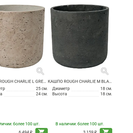
search
search
КАШПО ROUGH CHARLIE L GREY WASHED
КАШПО ROUGH CHARLIE M BLACK WASHED
етр
25 см.
Диаметр
18 см.
а
24 см.
Высота
18 см.
личии:
более 100 шт.
В наличии:
более 100 шт.
shopping_cart
shopping_cart
6 494 ₽
3 159 ₽