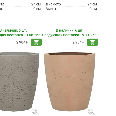
етр
24 см.
Диаметр
24 см.
а
9 см.
Высота
9 см.
В наличии:
6 шт.
В наличии:
6 шт.
ая поставка 13.08.26г.
Следующая поставка 19.11.26г.
shopping_cart
shopping_cart
2 984 ₽
2 984 ₽
search
search