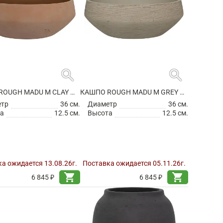
search
search
КАШПО ROUGH MADU M CLAY WASHED
КАШПО ROUGH MADU M GREY WASHED
етр
36 см.
Диаметр
36 см.
а
12.5 см.
Высота
12.5 см.
а ожидается 13.08.26г.
Поставка ожидается 05.11.26г.
shopping_cart
shopping_cart
6 845 ₽
6 845 ₽