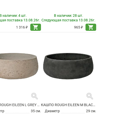
В наличии:
4 шт.
В наличии:
28 шт.
ая поставка 13.08.26г.
Следующая поставка 13.08.26г.
shopping_cart
shopping_cart
1 316 ₽
965 ₽
search
search
КАШПО ROUGH EILEEN L GREY WASHED
КАШПО ROUGH EILEEN M BLACK WASHED
етр
35 см.
Диаметр
29 см.