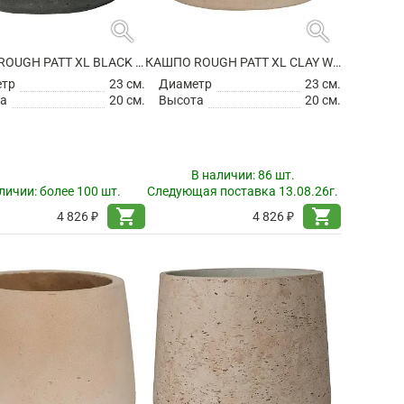
search
search
КАШПО ROUGH PATT XL BLACK WASHED
КАШПО ROUGH PATT XL CLAY WASHED
етр
23 см.
Диаметр
23 см.
а
20 см.
Высота
20 см.
В наличии:
86 шт.
личии:
более 100 шт.
Следующая поставка 13.08.26г.
shopping_cart
shopping_cart
4 826 ₽
4 826 ₽