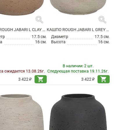
search
search
КАШПО ROUGH JABARI L CLAY WASHED
КАШПО ROUGH JABARI L GREY WASHED
етр
17.5 см.
Диаметр
17.5 см.
а
16 см.
Высота
16 см.
В наличии:
2 шт.
а ожидается 13.08.26г.
Следующая поставка 19.11.26г.
shopping_cart
shopping_cart
3 422 ₽
3 422 ₽