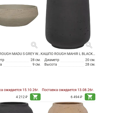
search
search
КАШПО ROUGH MADU S GREY WASHED
КАШПО ROUGH MAHIR L BLACK WASHED
етр
28 см.
Диаметр
20 см.
а
9 см.
Высота
28 см.
а ожидается 15.10.26г.
Поставка ожидается 13.08.26г.
shopping_cart
shopping_cart
4 212 ₽
6 494 ₽