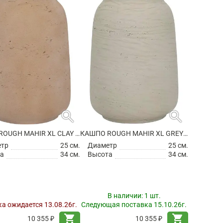
search
search
КАШПО ROUGH MAHIR XL CLAY WASHED
КАШПО ROUGH MAHIR XL GREY WASHED
етр
25 см.
Диаметр
25 см.
а
34 см.
Высота
34 см.
В наличии:
1 шт.
а ожидается 13.08.26г.
Следующая поставка 15.10.26г.
shopping_cart
shopping_cart
10 355 ₽
10 355 ₽