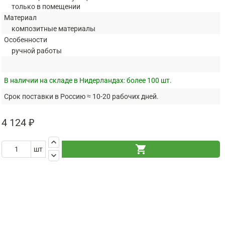
только в помещении
Материал
композитные материалы
Особенности
ручной работы
В наличии на складе в Нидерландах:
более 100 шт.
Срок поставки в Россию ≈ 10-20 рабочих дней.
4 124 ₽
keyboard_arrow_up
shopping_cart
шт
keyboard_arrow_down