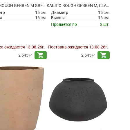
КАШПО ROUGH GERBEN M GREY WASHED
КАШПО ROUGH GERBEN M, CLAY WASHED
етр
15 см.
Диаметр
15 см.
а
16 см.
Высота
16 см.
Продается по
2 шт.
а ожидается 13.08.26г.
Поставка ожидается 13.08.26г.
shopping_cart
shopping_cart
2 545 ₽
2 545 ₽