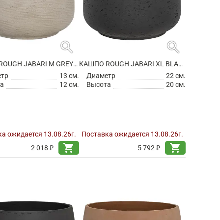
search
search
КАШПО ROUGH JABARI M GREY WASHED
КАШПО ROUGH JABARI XL BLACK WASHED
етр
13 см.
Диаметр
22 см.
а
12 см.
Высота
20 см.
а ожидается 13.08.26г.
Поставка ожидается 13.08.26г.
shopping_cart
shopping_cart
2 018 ₽
5 792 ₽