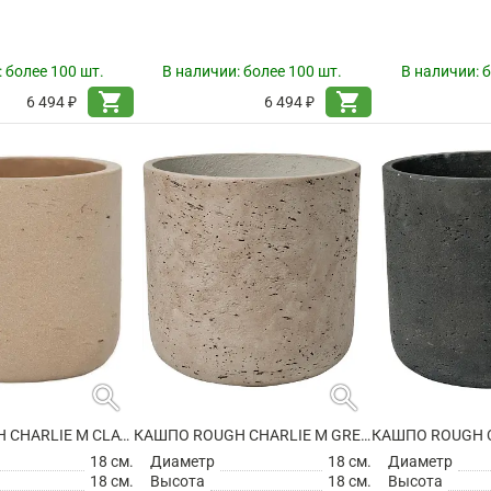
:
более 100 шт.
В наличии:
более 100 шт.
В наличии:
б
shopping_cart
shopping_cart
6 494 ₽
6 494 ₽
search
search
КАШПО ROUGH CHARLIE M CLAY WASHED
КАШПО ROUGH CHARLIE M GREY WASHED
18 см.
Диаметр
18 см.
Диаметр
18 см.
Высота
18 см.
Высота