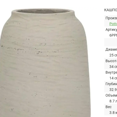
КАШПО
Произ
Pott
Артик
6PP
Диаме
25 с
Высот
34 с
Внутр
14 с
Глуби
32.9
Объем
8.7 
Вес
3.8 