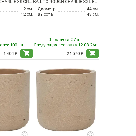
КАШПО ROUGH CHARLIE XS GREY WASHED
КАШПО ROUGH CHARLIE XXL BLACK WASHED
12 см.
Диаметр
44 см.
12 см.
Высота
43 см.
В наличии:
57 шт.
олее 100 шт.
Следующая поставка 12.08.26г.
shopping_cart
shopping_cart
1 404 ₽
24 570 ₽
search
search