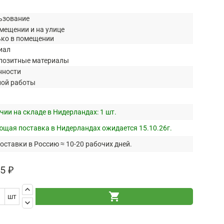
ьзование
мещении и на улице
ько в помещении
иал
позитные материалы
нности
ной работы
чии на складе в Нидерландах:
1 шт.
щая поставка в Нидерландах ожидается 15.10.26г.
оставки в Россию ≈ 10-20 рабочих дней.
5 ₽
keyboard_arrow_up
shopping_cart
шт
keyboard_arrow_down