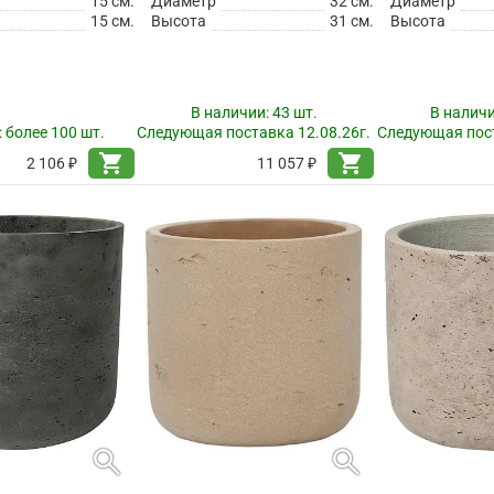
15 см.
Диаметр
32 см.
Диаметр
15 см.
Высота
31 см.
Высота
В наличии:
43 шт.
В налич
:
более 100 шт.
Следующая поставка 12.08.26г.
Следующая пост
shopping_cart
shopping_cart
2 106 ₽
11 057 ₽
search
search