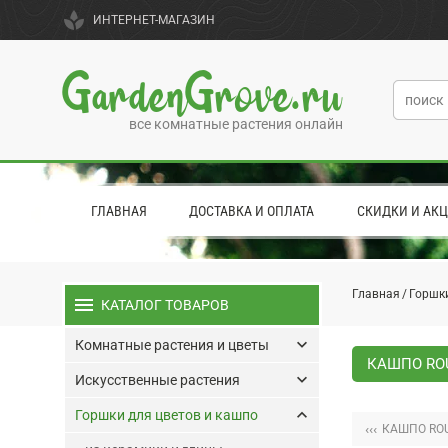
spa
ИНТЕРНЕТ-МАГАЗИН
GardenGrove.ru
все комнатные растения онлайн
ГЛАВНАЯ
ДОСТАВКА И ОПЛАТА
СКИДКИ И АК
Главная
Горшки
menu
КАТАЛОГ ТОВАРОВ
keyboard_arrow_down
Комнатные растения и цветы
КАШПО ROU
keyboard_arrow_down
Искусственные растения
keyboard_arrow_up
Горшки для цветов и кашпо
‹‹‹
КАШПО ROU