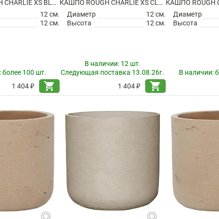
КАШПО ROUGH CHARLIE XS BLACK WASHED
КАШПО ROUGH CHARLIE XS CLAY WASHED
12 см.
Диаметр
12 см.
Диаметр
12 см.
Высота
12 см.
Высота
В наличии:
12 шт.
:
более 100 шт.
Следующая поставка 13.08.26г.
В наличии:
б
shopping_cart
shopping_cart
1 404 ₽
1 404 ₽
search
search