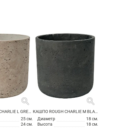
search
search
КАШПО ROUGH CHARLIE L GREY WASHED
КАШПО ROUGH CHARLIE M BLACK WASHED
25 см.
Диаметр
18 см.
24 см.
Высота
18 см.