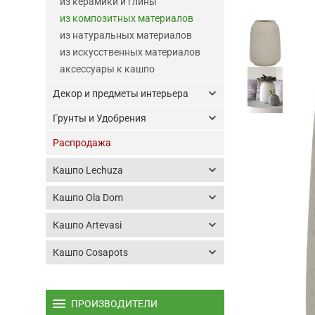
из керамики и глины
из композитных материалов
из натуральных материалов
из искусственных материалов
аксессуары к кашпо
keyboard_arrow_down
Декор и предметы интерьера
keyboard_arrow_down
Грунты и Удобрения
Распродажа
keyboard_arrow_down
Кашпо Lechuza
keyboard_arrow_down
Кашпо Ola Dom
keyboard_arrow_down
Кашпо Artevasi
keyboard_arrow_down
Кашпо Cosapots
menu
ПРОИЗВОДИТЕЛИ