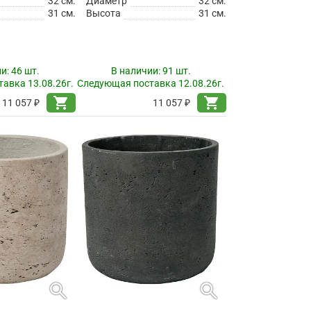
32 см.
Диаметр
32 см.
31 см.
Высота
31 см.
ии:
46 шт.
В наличии:
91 шт.
авка 13.08.26г.
Следующая поставка 12.08.26г.
shopping_cart
shopping_cart
11 057 ₽
11 057 ₽
search
search