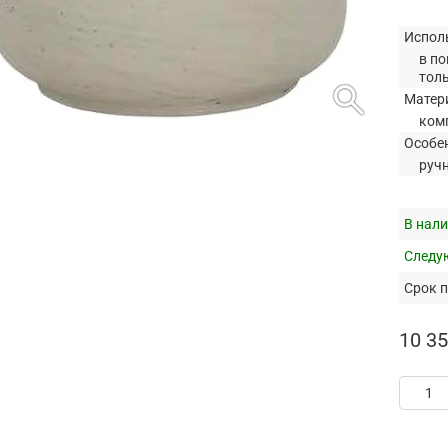
Испол
в по
тол
search
Матер
ком
Особе
руч
В нали
Следую
Срок п
10 35