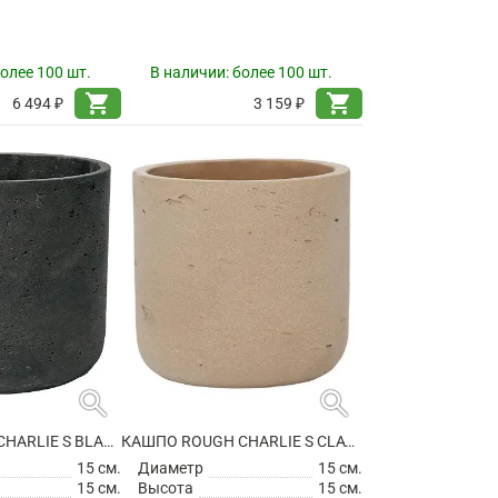
олее 100 шт.
В наличии:
более 100 шт.
shopping_cart
shopping_cart
6 494 ₽
3 159 ₽
search
search
КАШПО ROUGH CHARLIE S BLACK WASHED
КАШПО ROUGH CHARLIE S CLAY WASHED
15 см.
Диаметр
15 см.
15 см.
Высота
15 см.