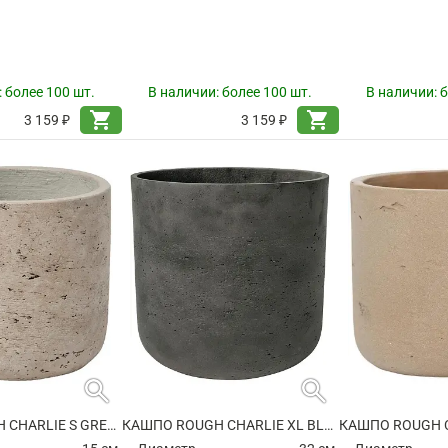
:
более 100 шт.
В наличии:
более 100 шт.
В наличии:
б
shopping_cart
shopping_cart
3 159 ₽
3 159 ₽
search
search
КАШПО ROUGH CHARLIE S GREY WASHED
КАШПО ROUGH CHARLIE XL BLACK WASHED