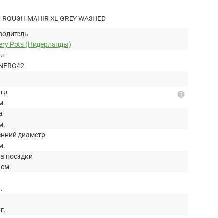
 ROUGH MAHIR XL GREY WASHED
водитель
ery Pots (Нидерланды)
ул
NERG42
тр
help
м.
а
м.
енний диаметр
м.
на посадки
 см.
л.
кг.