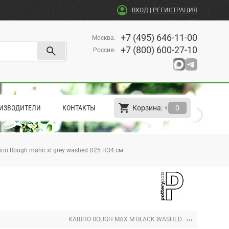
account_circle
ВХОД
|
РЕГИСТРАЦИЯ
+7 (495) 646-11-00
Москва
:
search
+7 (800) 600-27-10
Россия
:
shopping_cart
arrow_left
ИЗВОДИТЕЛИ
КОНТАКТЫ
Корзина:
0
по Rough mahir xl grey washed D25 H34 см
›››
КАШПО ROUGH MAX M BLACK WASHED