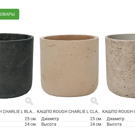
ТОВАРЫ
search
search
КАШПО ROUGH CHARLIE L BLACK WASHED
КАШПО ROUGH CHARLIE L CLAY WASHED
25 см.
Диаметр
25 см.
Диаметр
24 см.
Высота
24 см.
Высота