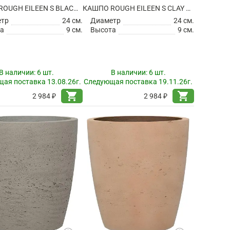
КАШПО ROUGH EILEEN S BLACK WASHED
КАШПО ROUGH EILEEN S CLAY WASHED
етр
24 см.
Диаметр
24 см.
а
9 см.
Высота
9 см.
В наличии:
6 шт.
В наличии:
6 шт.
ая поставка 13.08.26г.
Следующая поставка 19.11.26г.
shopping_cart
shopping_cart
2 984 ₽
2 984 ₽