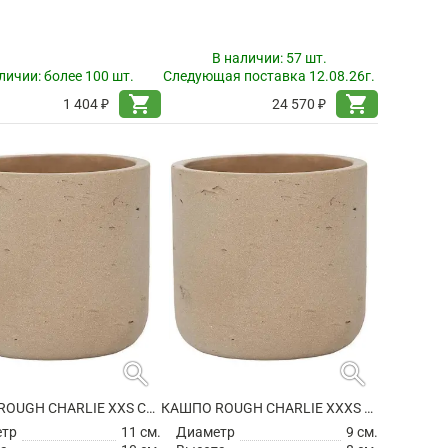
В наличии:
57 шт.
личии:
более 100 шт.
Следующая поставка 12.08.26г.
shopping_cart
shopping_cart
1 404 ₽
24 570 ₽
search
search
КАШПО ROUGH CHARLIE XXS CLAY WASHED
КАШПО ROUGH CHARLIE XXXS CLAY WASHED
етр
11 см.
Диаметр
9 см.