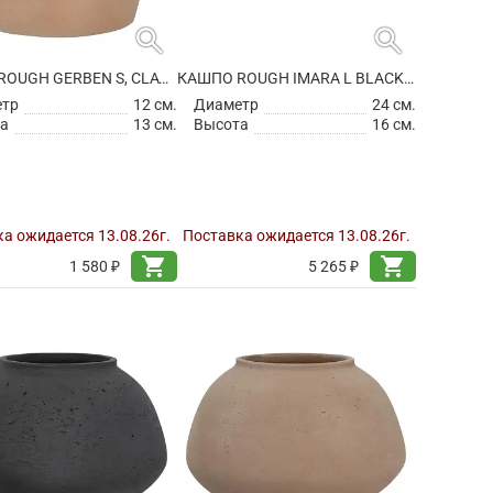
search
search
КАШПО ROUGH GERBEN S, CLAY WASHED
КАШПО ROUGH IMARA L BLACK WASHED
етр
12 см.
Диаметр
24 см.
а
13 см.
Высота
16 см.
а ожидается 13.08.26г.
Поставка ожидается 13.08.26г.
shopping_cart
shopping_cart
1 580 ₽
5 265 ₽