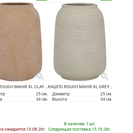
search
search
КАШПО ROUGH MAHIR XL CLAY WASHED
КАШПО ROUGH MAHIR XL GREY WASHED
етр
25 см.
Диаметр
25 см.
а
34 см.
Высота
34 см.
В наличии:
1 шт.
а ожидается 13.08.26г.
Следующая поставка 15.10.26г.