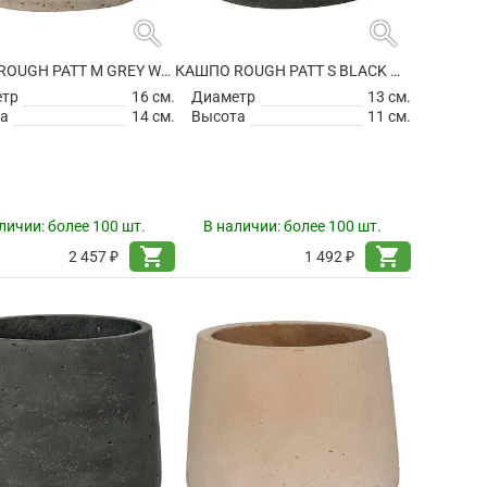
search
search
КАШПО ROUGH PATT M GREY WASHED
КАШПО ROUGH PATT S BLACK WASHED
етр
16 см.
Диаметр
13 см.
а
14 см.
Высота
11 см.
личии:
более 100 шт.
В наличии:
более 100 шт.
shopping_cart
shopping_cart
2 457 ₽
1 492 ₽