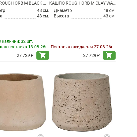
КАШПО ROUGH ORB M BLACK WASHED
КАШПО ROUGH ORB M CLAY WASHED
етр
48 см.
Диаметр
48 см.
а
43 см.
Высота
43 см.
В наличии:
32 шт.
ая поставка 13.08.26г.
Поставка ожидается 27.08.26г.
shopping_cart
shopping_cart
27 729 ₽
27 729 ₽