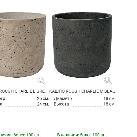
search
search
КАШПО ROUGH CHARLIE L GREY WASHED
КАШПО ROUGH CHARLIE M BLACK WASHED
етр
25 см.
Диаметр
18 см.
а
24 см.
Высота
18 см.
личии:
более 100 шт.
В наличии:
более 100 шт.