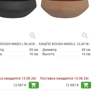
search
search
КАШПО ROUGH MADU L BLACK WASHED
КАШПО ROUGH MADU L CLAY WASHED
етр
45 см.
Диаметр
45 см.
а
16 см.
Высота
16 см.
а ожидается 13.08.26г.
Поставка ожидается 13.08.26г.
shopping_cart
shopping_cart
12 987 ₽
12 987 ₽