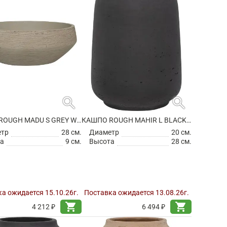
search
search
КАШПО ROUGH MADU S GREY WASHED
КАШПО ROUGH MAHIR L BLACK WASHED
етр
28 см.
Диаметр
20 см.
а
9 см.
Высота
28 см.
а ожидается 15.10.26г.
Поставка ожидается 13.08.26г.
shopping_cart
shopping_cart
4 212 ₽
6 494 ₽