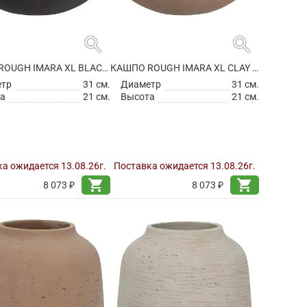
search
search
КАШПО ROUGH IMARA XL BLACK WASHED
КАШПО ROUGH IMARA XL CLAY WASHED
етр
31 см.
Диаметр
31 см.
а
21 см.
Высота
21 см.
а ожидается 13.08.26г.
Поставка ожидается 13.08.26г.
shopping_cart
shopping_cart
8 073 ₽
8 073 ₽