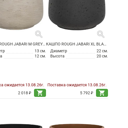
search
search
КАШПО ROUGH JABARI M GREY WASHED
КАШПО ROUGH JABARI XL BLACK WASHED
етр
13 см.
Диаметр
22 см.
а
12 см.
Высота
20 см.
а ожидается 13.08.26г.
Поставка ожидается 13.08.26г.
shopping_cart
shopping_cart
2 018 ₽
5 792 ₽