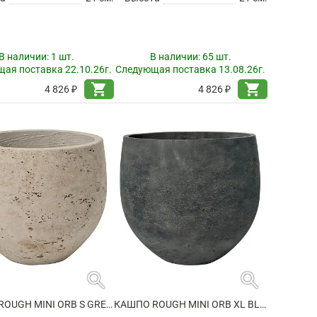
В наличии:
1 шт.
В наличии:
65 шт.
ая поставка 22.10.26г.
Следующая поставка 13.08.26г.
shopping_cart
shopping_cart
4 826 ₽
4 826 ₽
search
search
КАШПО ROUGH MINI ORB S GREY WASHED
КАШПО ROUGH MINI ORB XL BLACK WASHED