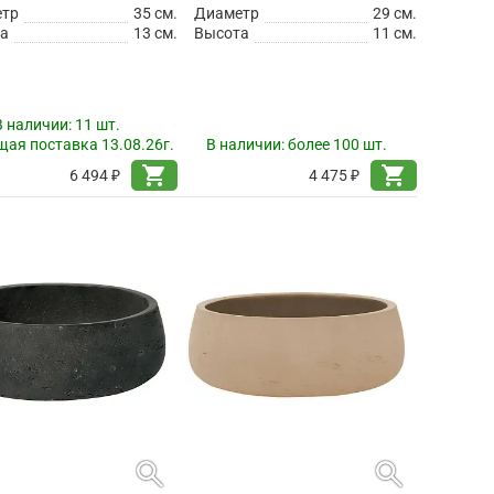
етр
35 см.
Диаметр
29 см.
а
13 см.
Высота
11 см.
В наличии:
11 шт.
ая поставка 13.08.26г.
В наличии:
более 100 шт.
shopping_cart
shopping_cart
6 494 ₽
4 475 ₽
search
search