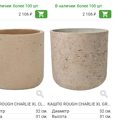
личии:
более 100 шт.
В наличии:
более 100 шт.
shopping_cart
shopping_cart
2 106 ₽
2 106 ₽
search
search
КАШПО ROUGH CHARLIE XL CLAY WASHED
КАШПО ROUGH CHARLIE XL GREY WASHED
етр
32 см.
Диаметр
32 см.
а
31 см.
Высота
31 см.