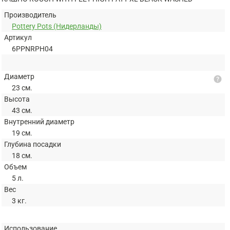
Производитель
Pottery Pots (Нидерланды)
Артикул
6PPNRPH04
Диаметр
help
23 см.
Высота
43 см.
Внутренний диаметр
19 см.
Глубина посадки
18 см.
Объем
5 л.
Вес
3 кг.
Использование