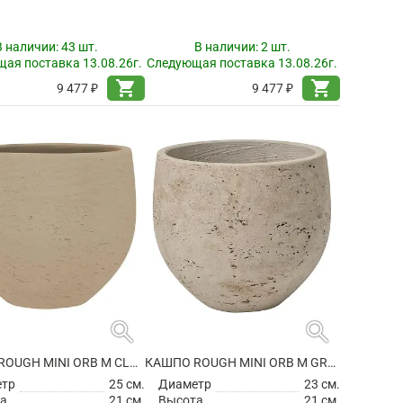
В наличии:
43 шт.
В наличии:
2 шт.
ая поставка 13.08.26г.
Следующая поставка 13.08.26г.
shopping_cart
shopping_cart
9 477 ₽
9 477 ₽
search
search
КАШПО ROUGH MINI ORB M CLAY WASHED
КАШПО ROUGH MINI ORB M GREY WASHED
етр
25 см.
Диаметр
23 см.
а
21 см.
Высота
21 см.