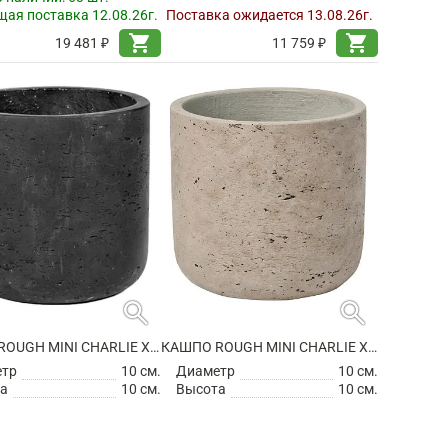
ая поставка 12.08.26г.
Поставка ожидается 13.08.26г.
shopping_cart
shopping_cart
19 481 ₽
11 759 ₽
search
search
КАШПО ROUGH MINI CHARLIE XXS BLACK WASHED
КАШПО ROUGH MINI CHARLIE XXS GREY WASHED
етр
10 см.
Диаметр
10 см.
а
10 см.
Высота
10 см.