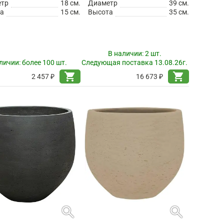
етр
18 см.
Диаметр
39 см.
а
15 см.
Высота
35 см.
В наличии:
2 шт.
личии:
более 100 шт.
Следующая поставка 13.08.26г.
shopping_cart
shopping_cart
2 457 ₽
16 673 ₽
search
search