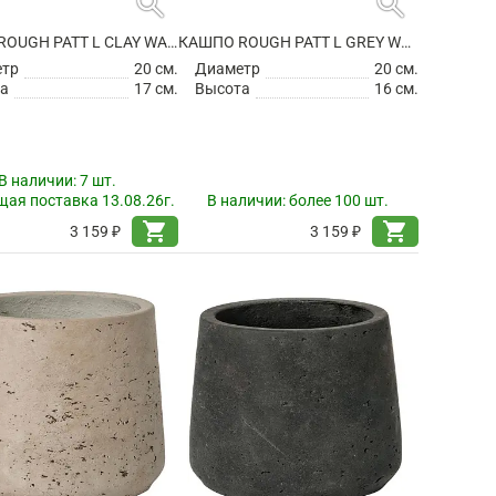
search
search
КАШПО ROUGH PATT L CLAY WASHED
КАШПО ROUGH PATT L GREY WASHED
етр
20 см.
Диаметр
20 см.
а
17 см.
Высота
16 см.
В наличии:
7 шт.
ая поставка 13.08.26г.
В наличии:
более 100 шт.
shopping_cart
shopping_cart
3 159 ₽
3 159 ₽