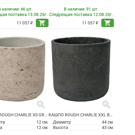
В наличии:
46 шт.
В наличии:
91 шт.
ая поставка 13.08.26г.
Следующая поставка 12.08.26г.
shopping_cart
shopping_cart
11 057 ₽
11 057 ₽
search
search
КАШПО ROUGH CHARLIE XS GREY WASHED
КАШПО ROUGH CHARLIE XXL BLACK WASHED
етр
12 см.
Диаметр
44 см.
а
12 см.
Высота
43 см.