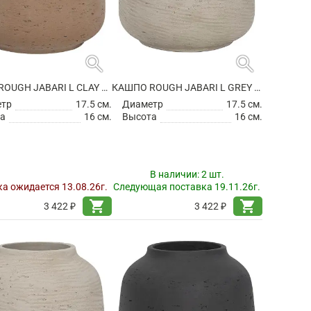
search
search
КАШПО ROUGH JABARI L CLAY WASHED
КАШПО ROUGH JABARI L GREY WASHED
етр
17.5 см.
Диаметр
17.5 см.
а
16 см.
Высота
16 см.
В наличии:
2 шт.
а ожидается 13.08.26г.
Следующая поставка 19.11.26г.
shopping_cart
shopping_cart
3 422 ₽
3 422 ₽