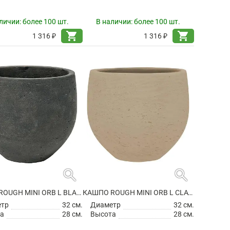
личии:
более 100 шт.
В наличии:
более 100 шт.
shopping_cart
shopping_cart
1 316 ₽
1 316 ₽
search
search
КАШПО ROUGH MINI ORB L BLACK WASHED
КАШПО ROUGH MINI ORB L CLAY WASHED
етр
32 см.
Диаметр
32 см.
а
28 см.
Высота
28 см.