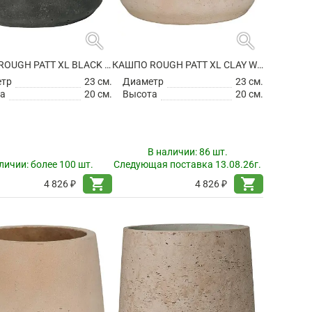
search
search
КАШПО ROUGH PATT XL BLACK WASHED
КАШПО ROUGH PATT XL CLAY WASHED
етр
23 см.
Диаметр
23 см.
а
20 см.
Высота
20 см.
В наличии:
86 шт.
личии:
более 100 шт.
Следующая поставка 13.08.26г.
shopping_cart
shopping_cart
4 826 ₽
4 826 ₽