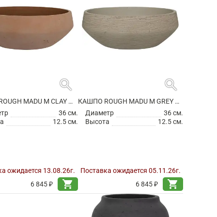
search
search
КАШПО ROUGH MADU M CLAY WASHED
КАШПО ROUGH MADU M GREY WASHED
етр
36 см.
Диаметр
36 см.
а
12.5 см.
Высота
12.5 см.
а ожидается 13.08.26г.
Поставка ожидается 05.11.26г.
shopping_cart
shopping_cart
6 845 ₽
6 845 ₽