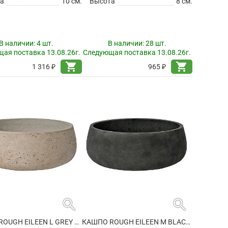
а
10 см.
Высота
8 см.
В наличии:
4 шт.
В наличии:
28 шт.
ая поставка 13.08.26г.
Следующая поставка 13.08.26г.
shopping_cart
shopping_cart
1 316 ₽
965 ₽
search
search
КАШПО ROUGH EILEEN L GREY WASHED
КАШПО ROUGH EILEEN M BLACK WASHED