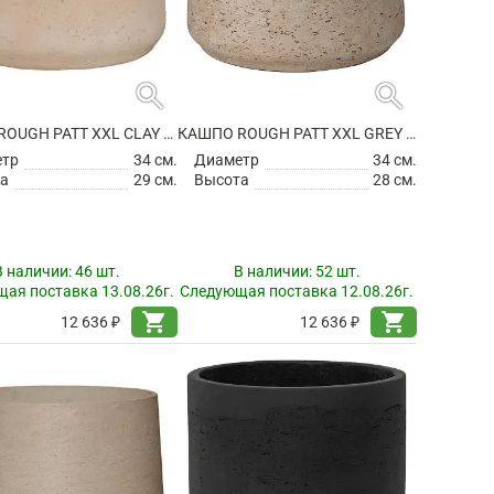
search
search
КАШПО ROUGH PATT XXL CLAY WASHED
КАШПО ROUGH PATT XXL GREY WASHED
етр
34 см.
Диаметр
34 см.
а
29 см.
Высота
28 см.
В наличии:
46 шт.
В наличии:
52 шт.
ая поставка 13.08.26г.
Следующая поставка 12.08.26г.
shopping_cart
shopping_cart
12 636 ₽
12 636 ₽