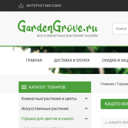
spa
ИНТЕРНЕТ-МАГАЗИН
GardenGrove.ru
все комнатные растения онлайн
ГЛАВНАЯ
ДОСТАВКА И ОПЛАТА
СКИДКИ И АК
Главная
Горшки
menu
КАТАЛОГ ТОВАРОВ
keyboard_arrow_down
Комнатные растения и цветы
КАШПО ROU
keyboard_arrow_down
Искусственные растения
keyboard_arrow_up
Горшки для цветов и кашпо
‹‹‹
КАШПО ROU