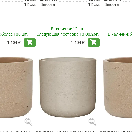
12 см.
Высота
12 см.
Высота
В наличии:
12 шт.
:
более 100 шт.
Следующая поставка 13.08.26г.
В наличии:
б
shopping_cart
shopping_cart
1 404 ₽
1 404 ₽
search
search