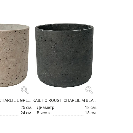
search
search
КАШПО ROUGH CHARLIE L GREY WASHED
КАШПО ROUGH CHARLIE M BLACK WASHED
25 см.
Диаметр
18 см.
24 см.
Высота
18 см.