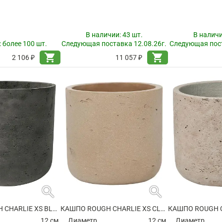
В наличии:
43 шт.
В налич
:
более 100 шт.
Следующая поставка 12.08.26г.
Следующая пост
shopping_cart
shopping_cart
2 106 ₽
11 057 ₽
search
search
КАШПО ROUGH CHARLIE XS BLACK WASHED
КАШПО ROUGH CHARLIE XS CLAY WASHED
12 см.
Диаметр
12 см.
Диаметр