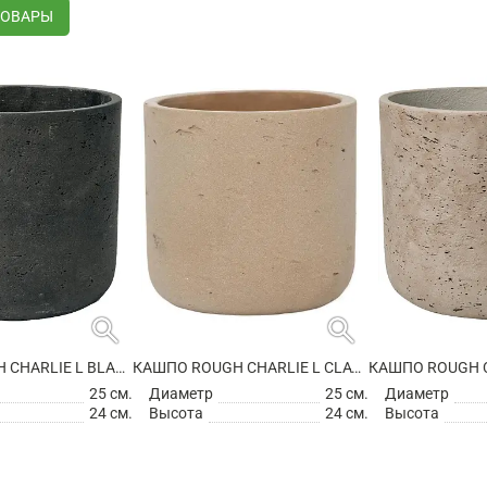
ТОВАРЫ
search
search
КАШПО ROUGH CHARLIE L BLACK WASHED
КАШПО ROUGH CHARLIE L CLAY WASHED
25 см.
Диаметр
25 см.
Диаметр
24 см.
Высота
24 см.
Высота