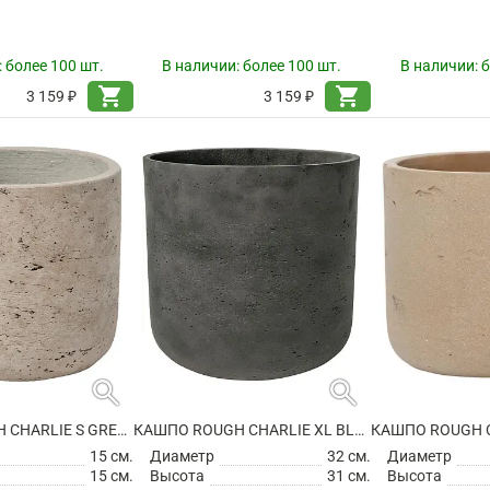
:
более 100 шт.
В наличии:
более 100 шт.
В наличии:
б
shopping_cart
shopping_cart
3 159 ₽
3 159 ₽
search
search
КАШПО ROUGH CHARLIE S GREY WASHED
КАШПО ROUGH CHARLIE XL BLACK WASHED
15 см.
Диаметр
32 см.
Диаметр
15 см.
Высота
31 см.
Высота