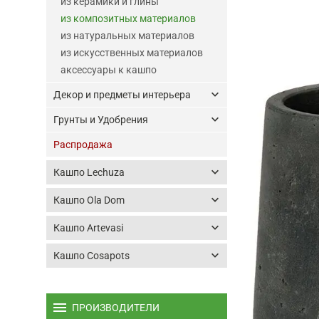
из керамики и глины
из композитных материалов
из натуральных материалов
из искусственных материалов
аксессуары к кашпо
keyboard_arrow_down
Декор и предметы интерьера
keyboard_arrow_down
Грунты и Удобрения
Распродажа
keyboard_arrow_down
Кашпо Lechuza
keyboard_arrow_down
Кашпо Ola Dom
keyboard_arrow_down
Кашпо Artevasi
keyboard_arrow_down
Кашпо Cosapots
menu
ПРОИЗВОДИТЕЛИ