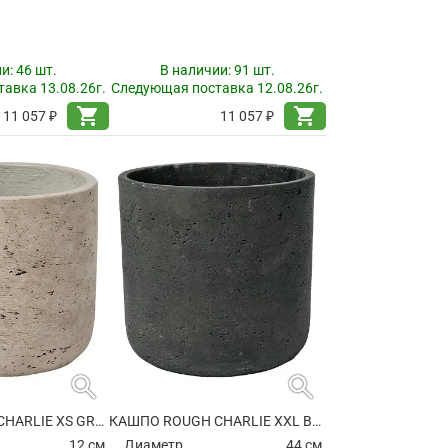
ии:
46 шт.
В наличии:
91 шт.
авка 13.08.26г.
Следующая поставка 12.08.26г.
shopping_cart
shopping_cart
11 057 ₽
11 057 ₽
search
search
КАШПО ROUGH CHARLIE XS GREY WASHED
КАШПО ROUGH CHARLIE XXL BLACK WASHED
12 см.
Диаметр
44 см.