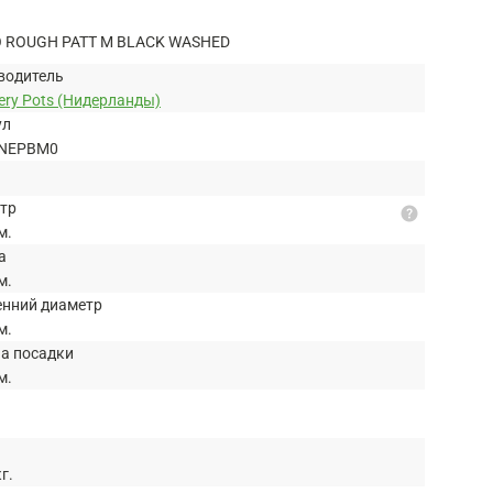
 ROUGH PATT M BLACK WASHED
водитель
ery Pots (Нидерланды)
ул
NEPBM0
тр
help
м.
а
м.
енний диаметр
м.
на посадки
м.
кг.