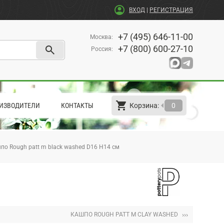
account_circle
ВХОД
|
РЕГИСТРАЦИЯ
+7 (495) 646-11-00
Москва
:
search
+7 (800) 600-27-10
Россия
:
shopping_cart
arrow_left
ИЗВОДИТЕЛИ
КОНТАКТЫ
Корзина:
0
по Rough patt m black washed D16 H14 см
›››
КАШПО ROUGH PATT M CLAY WASHED