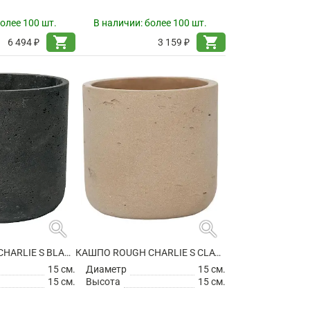
олее 100 шт.
В наличии:
более 100 шт.
shopping_cart
shopping_cart
6 494 ₽
3 159 ₽
search
search
КАШПО ROUGH CHARLIE S BLACK WASHED
КАШПО ROUGH CHARLIE S CLAY WASHED
15 см.
Диаметр
15 см.
15 см.
Высота
15 см.