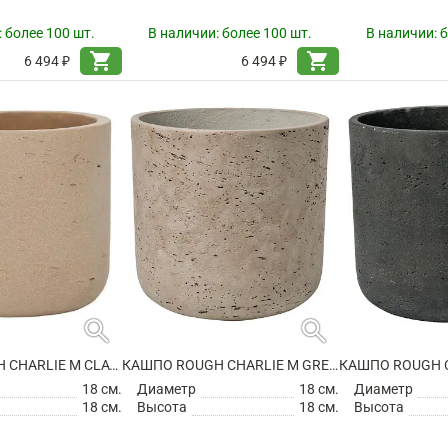
:
более 100 шт.
В наличии:
более 100 шт.
В наличии:
б
shopping_cart
shopping_cart
6 494 ₽
6 494 ₽
search
search
КАШПО ROUGH CHARLIE M CLAY WASHED
КАШПО ROUGH CHARLIE M GREY WASHED
18 см.
Диаметр
18 см.
Диаметр
18 см.
Высота
18 см.
Высота