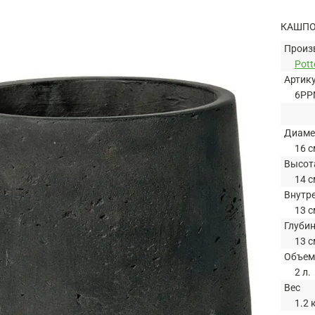
КАШПО
Произ
Pott
Артик
6PP
Диаме
16 с
Высот
14 с
Внутр
13 с
Глуби
13 с
Объем
2 л.
Вес
1.2 