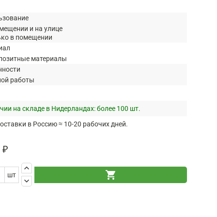
ьзование
мещении и на улице
ько в помещении
иал
позитные материалы
нности
ной работы
чии на складе в Нидерландах:
более 100 шт.
оставки в Россию ≈ 10-20 рабочих дней.
 ₽
keyboard_arrow_up
shopping_cart
шт
keyboard_arrow_down