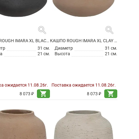
search
search
КАШПО ROUGH IMARA XL BLACK WASHED
КАШПО ROUGH IMARA XL CLAY WASHED
етр
31 см.
Диаметр
31 см.
а
21 см.
Высота
21 см.
а ожидается 11.08.26г.
Поставка ожидается 11.08.26г.
shopping_cart
shopping_cart
8 073 ₽
8 073 ₽