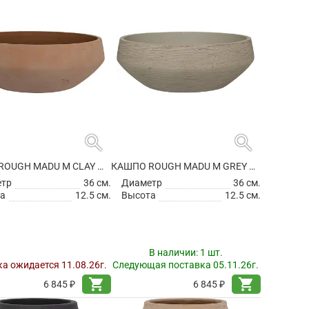
search
search
КАШПО ROUGH MADU M CLAY WASHED
КАШПО ROUGH MADU M GREY WASHED
етр
36 см.
Диаметр
36 см.
а
12.5 см.
Высота
12.5 см.
В наличии:
1 шт.
а ожидается 11.08.26г.
Следующая поставка 05.11.26г.
shopping_cart
shopping_cart
6 845 ₽
6 845 ₽