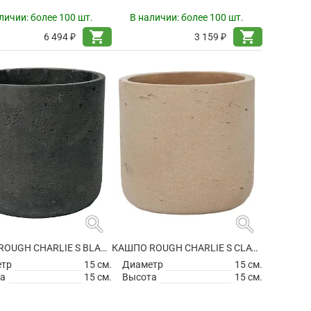
личии:
более 100 шт.
В наличии:
более 100 шт.
shopping_cart
shopping_cart
6 494 ₽
3 159 ₽
search
search
КАШПО ROUGH CHARLIE S BLACK WASHED
КАШПО ROUGH CHARLIE S CLAY WASHED
етр
15 см.
Диаметр
15 см.
а
15 см.
Высота
15 см.