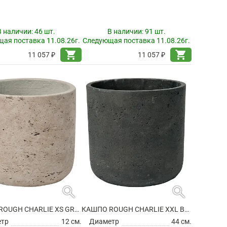
В наличии:
46 шт.
В наличии:
91 шт.
ая поставка 11.08.26г.
Следующая поставка 11.08.26г.
shopping_cart
shopping_cart
11 057 ₽
11 057 ₽
search
search
КАШПО ROUGH CHARLIE XS GREY WASHED
КАШПО ROUGH CHARLIE XXL BLACK WASHED
етр
12 см.
Диаметр
44 см.