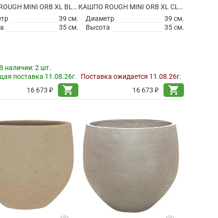
КАШПО ROUGH MINI ORB XL BLACK WASHED
КАШПО ROUGH MINI ORB XL CLAY WASHED
етр
39 см.
Диаметр
39 см.
а
35 см.
Высота
35 см.
В наличии:
2 шт.
ая поставка 11.08.26г.
Поставка ожидается 11.08.26г.
shopping_cart
shopping_cart
16 673 ₽
16 673 ₽