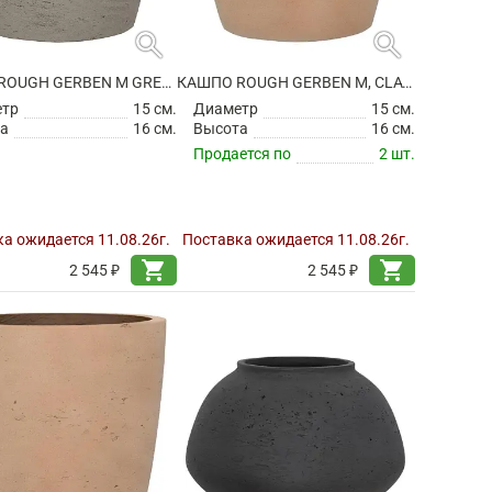
search
search
КАШПО ROUGH GERBEN M GREY WASHED
КАШПО ROUGH GERBEN M, CLAY WASHED
етр
15 см.
Диаметр
15 см.
а
16 см.
Высота
16 см.
Продается по
2 шт.
а ожидается 11.08.26г.
Поставка ожидается 11.08.26г.
shopping_cart
shopping_cart
2 545 ₽
2 545 ₽