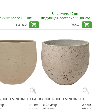
В наличии:
49 шт.
личии:
более 100 шт.
Следующая поставка 11.08.26г.
shopping_cart
shopping_cart
1 316 ₽
965 ₽
search
search
КАШПО ROUGH MINI ORB L CLAY WASHED
КАШПО ROUGH MINI ORB L GREY WASHED
етр
32 см.
Диаметр
32 см.