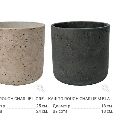
search
search
КАШПО ROUGH CHARLIE L GREY WASHED
КАШПО ROUGH CHARLIE M BLACK WASHED
етр
25 см.
Диаметр
18 см.
а
24 см.
Высота
18 см.