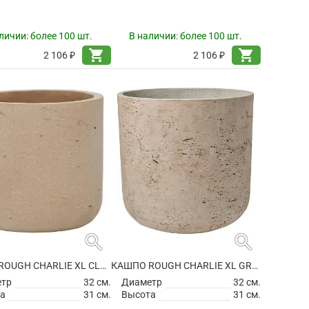
личии:
более 100 шт.
В наличии:
более 100 шт.
shopping_cart
shopping_cart
2 106 ₽
2 106 ₽
search
search
КАШПО ROUGH CHARLIE XL CLAY WASHED
КАШПО ROUGH CHARLIE XL GREY WASHED
етр
32 см.
Диаметр
32 см.
а
31 см.
Высота
31 см.