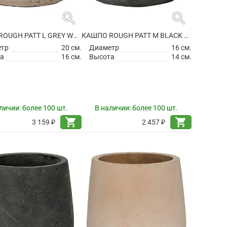
search
search
КАШПО ROUGH PATT L GREY WASHED
КАШПО ROUGH PATT M BLACK WASHED
етр
20 см.
Диаметр
16 см.
а
16 см.
Высота
14 см.
личии:
более 100 шт.
В наличии:
более 100 шт.
shopping_cart
shopping_cart
3 159 ₽
2 457 ₽