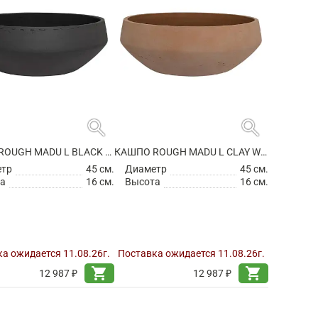
search
search
КАШПО ROUGH MADU L BLACK WASHED
КАШПО ROUGH MADU L CLAY WASHED
етр
45 см.
Диаметр
45 см.
а
16 см.
Высота
16 см.
а ожидается 11.08.26г.
Поставка ожидается 11.08.26г.
shopping_cart
shopping_cart
12 987 ₽
12 987 ₽