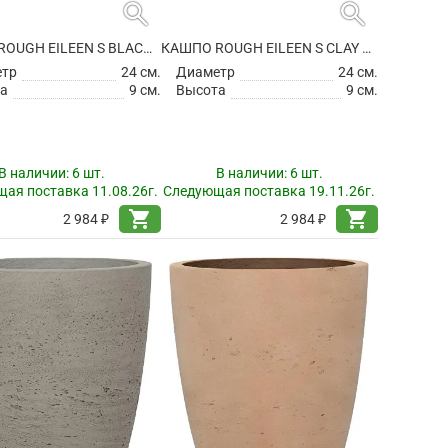
search
search
КАШПО ROUGH EILEEN S BLACK WASHED
КАШПО ROUGH EILEEN S CLAY WASHED
етр
24 см.
Диаметр
24 см.
а
9 см.
Высота
9 см.
В наличии:
6 шт.
В наличии:
6 шт.
ая поставка 11.08.26г.
Следующая поставка 19.11.26г.
shopping_cart
shopping_cart
2 984 ₽
2 984 ₽