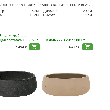
КАШПО ROUGH EILEEN L GREY WASHED
КАШПО ROUGH EILEEN M BLACK WASHED
етр
35 см.
Диаметр
29 см.
а
13 см.
Высота
11 см.
В наличии:
9 шт.
ая поставка 10.08.26г.
В наличии:
более 100 шт.
shopping_cart
shopping_cart
6 494 ₽
4 475 ₽