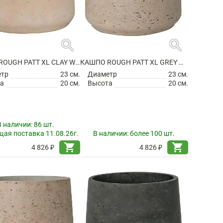
search
search
КАШПО ROUGH PATT XL CLAY WASHED
КАШПО ROUGH PATT XL GREY WASHED
етр
23 см.
Диаметр
23 см.
а
20 см.
Высота
20 см.
В наличии:
86 шт.
ая поставка 11.08.26г.
В наличии:
более 100 шт.
shopping_cart
shopping_cart
4 826 ₽
4 826 ₽