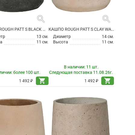
search
search
КАШПО ROUGH PATT S BLACK WASHED
КАШПО ROUGH PATT S CLAY WASHED
етр
13 см.
Диаметр
14 см.
а
11 см.
Высота
11 см.
В наличии:
11 шт.
личии:
более 100 шт.
Следующая поставка 11.08.26г.
shopping_cart
shopping_cart
1 492 ₽
1 492 ₽