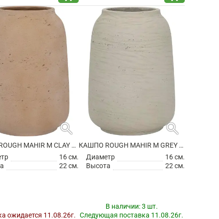
search
search
КАШПО ROUGH MAHIR M CLAY WASHED
КАШПО ROUGH MAHIR M GREY WASHED
етр
16 см.
Диаметр
16 см.
а
22 см.
Высота
22 см.
В наличии:
3 шт.
а ожидается 11.08.26г.
Следующая поставка 11.08.26г.