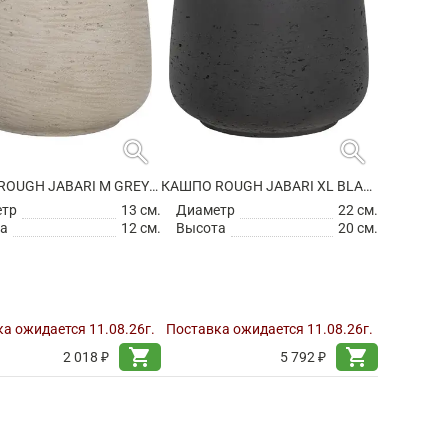
search
search
КАШПО ROUGH JABARI M GREY WASHED
КАШПО ROUGH JABARI XL BLACK WASHED
етр
13 см.
Диаметр
22 см.
а
12 см.
Высота
20 см.
а ожидается 11.08.26г.
Поставка ожидается 11.08.26г.
shopping_cart
shopping_cart
2 018 ₽
5 792 ₽