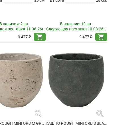
а
28 см.
Высота
28 см.
В наличии:
2 шт.
В наличии:
10 шт.
ая поставка 11.08.26г.
Следующая поставка 10.08.26г.
shopping_cart
shopping_cart
9 477 ₽
9 477 ₽
search
search
КАШПО ROUGH MINI ORB M GREY WASHED
КАШПО ROUGH MINI ORB S BLACK WASHED