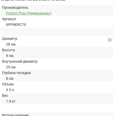
Производитель
Pottery Pots (Нидерланды)
Артикул
6PPNERC70
Диаметр
help
28 см.
Высота
9 см.
Внутренний диаметр
25 см.
Глубина посадки
8 см.
Объем
3.5 л.
Вес
1.8 кг.
Использование