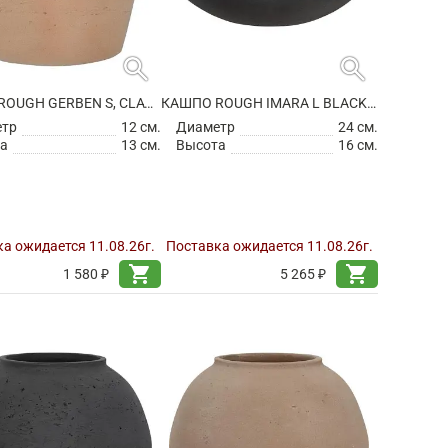
search
search
КАШПО ROUGH GERBEN S, CLAY WASHED
КАШПО ROUGH IMARA L BLACK WASHED
етр
12 см.
Диаметр
24 см.
а
13 см.
Высота
16 см.
а ожидается 11.08.26г.
Поставка ожидается 11.08.26г.
shopping_cart
shopping_cart
1 580 ₽
5 265 ₽