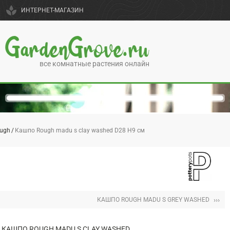
spa
ИНТЕРНЕТ-МАГАЗИН
GardenGrove.ru
все комнатные растения онлайн
ugh
Кашпо Rough madu s clay washed D28 H9 см
›››
КАШПО ROUGH MADU S GREY WASHED
КАШПО ROUGH MADU S CLAY WASHED