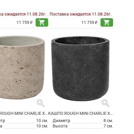
а ожидается 11.08.26г.
Поставка ожидается 11.08.26г.
shopping_cart
shopping_cart
11 759 ₽
11 759 ₽
search
search
КАШПО ROUGH MINI CHARLIE XXS GREY WASHED
КАШПО ROUGH MINI CHARLIE XXXS BLACK WASHED
етр
10 см.
Диаметр
8 см.
а
10 см.
Высота
7 см.