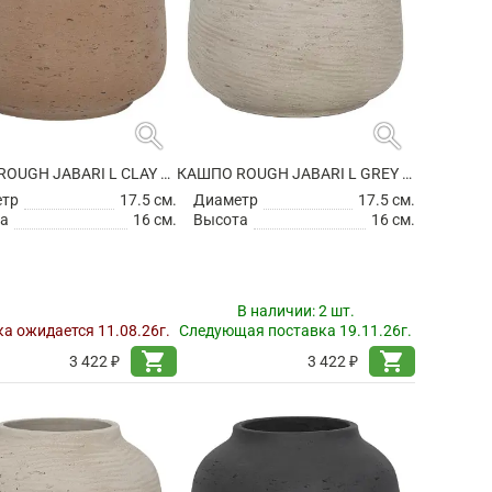
search
search
КАШПО ROUGH JABARI L CLAY WASHED
КАШПО ROUGH JABARI L GREY WASHED
етр
17.5 см.
Диаметр
17.5 см.
а
16 см.
Высота
16 см.
В наличии:
2 шт.
а ожидается 11.08.26г.
Следующая поставка 19.11.26г.
shopping_cart
shopping_cart
3 422 ₽
3 422 ₽