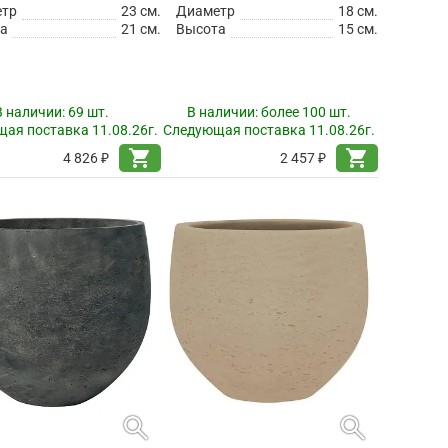
етр
23 см.
Диаметр
18 см.
а
21 см.
Высота
15 см.
В наличии:
69 шт.
В наличии:
более 100 шт.
ая поставка 11.08.26г.
Следующая поставка 11.08.26г.
shopping_cart
shopping_cart
4 826 ₽
2 457 ₽
search
search