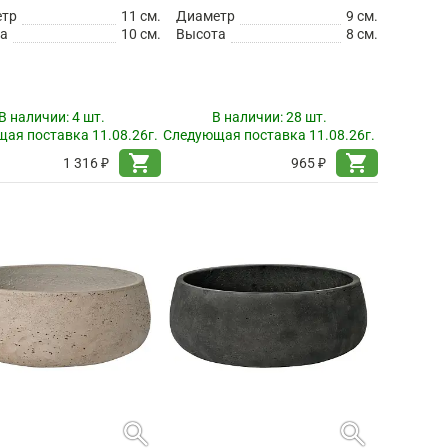
етр
11 см.
Диаметр
9 см.
а
10 см.
Высота
8 см.
В наличии:
4 шт.
В наличии:
28 шт.
ая поставка 11.08.26г.
Следующая поставка 11.08.26г.
shopping_cart
shopping_cart
1 316 ₽
965 ₽
search
search