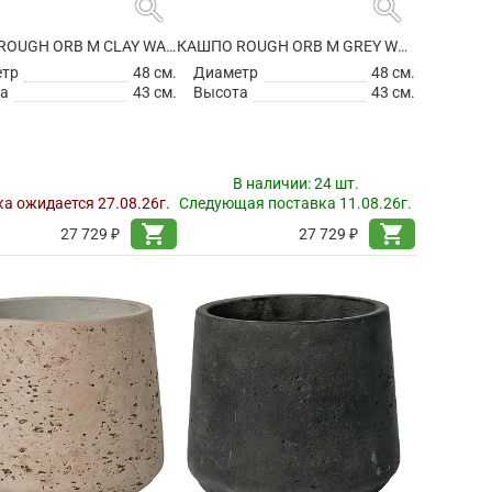
search
search
КАШПО ROUGH ORB M CLAY WASHED
КАШПО ROUGH ORB M GREY WASHED
етр
48 см.
Диаметр
48 см.
а
43 см.
Высота
43 см.
В наличии:
24 шт.
а ожидается 27.08.26г.
Следующая поставка 11.08.26г.
shopping_cart
shopping_cart
27 729 ₽
27 729 ₽