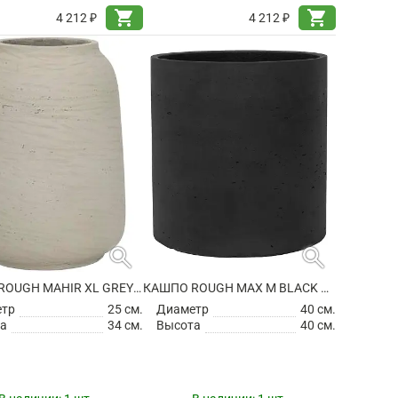
shopping_cart
shopping_cart
4 212 ₽
4 212 ₽
search
search
КАШПО ROUGH MAHIR XL GREY WASHED
КАШПО ROUGH MAX M BLACK WASHED
етр
25 см.
Диаметр
40 см.
а
34 см.
Высота
40 см.