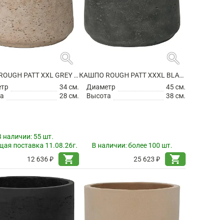
search
search
КАШПО ROUGH PATT XXL GREY WASHED
КАШПО ROUGH PATT XXXL BLACK WASHED
етр
34 см.
Диаметр
45 см.
а
28 см.
Высота
38 см.
В наличии:
55 шт.
ая поставка 11.08.26г.
В наличии:
более 100 шт.
shopping_cart
shopping_cart
12 636 ₽
25 623 ₽