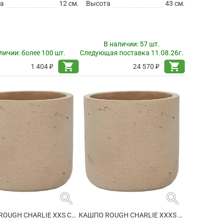
а
12 см.
Высота
43 см.
В наличии:
57 шт.
личии:
более 100 шт.
Следующая поставка 11.08.26г.
shopping_cart
shopping_cart
1 404 ₽
24 570 ₽
search
search
КАШПО ROUGH CHARLIE XXS CLAY WASHED
КАШПО ROUGH CHARLIE XXXS CLAY WASHED