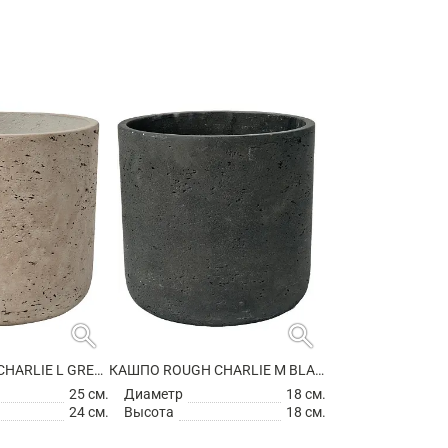
search
search
КАШПО ROUGH CHARLIE L GREY WASHED
КАШПО ROUGH CHARLIE M BLACK WASHED
25 см.
Диаметр
18 см.
24 см.
Высота
18 см.