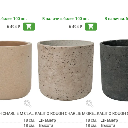
:
более 100 шт.
В наличии:
более 100 шт.
В наличии:
б
shopping_cart
shopping_cart
6 494 ₽
6 494 ₽
search
search
КАШПО ROUGH CHARLIE M CLAY WASHED
КАШПО ROUGH CHARLIE M GREY WASHED
18 см.
Диаметр
18 см.
Диаметр
18 см.
Высота
18 см.
Высота