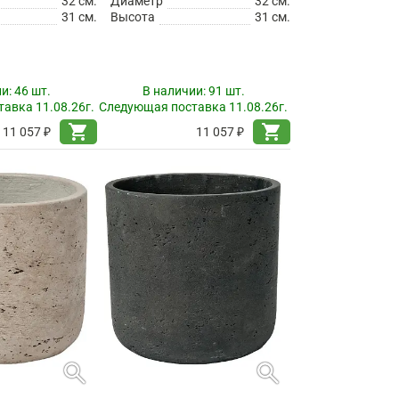
32 см.
Диаметр
32 см.
31 см.
Высота
31 см.
ии:
46 шт.
В наличии:
91 шт.
авка 11.08.26г.
Следующая поставка 11.08.26г.
shopping_cart
shopping_cart
11 057 ₽
11 057 ₽
search
search