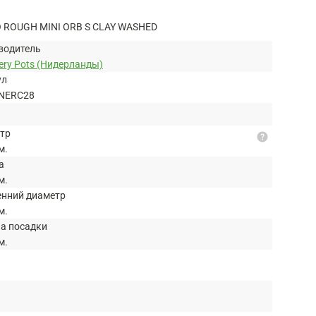
ROUGH MINI ORB S CLAY WASHED
водитель
ery Pots (Нидерланды)
ул
NERC28
тр
help
м.
а
м.
енний диаметр
м.
на посадки
м.