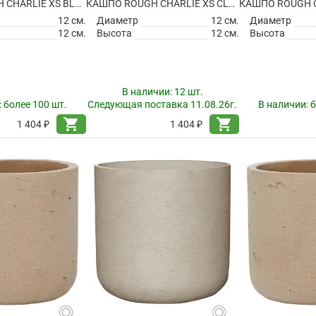
КАШПО ROUGH CHARLIE XS BLACK WASHED
КАШПО ROUGH CHARLIE XS CLAY WASHED
12 см.
Диаметр
12 см.
Диаметр
12 см.
Высота
12 см.
Высота
В наличии:
12 шт.
:
более 100 шт.
Следующая поставка 11.08.26г.
В наличии:
б
shopping_cart
shopping_cart
1 404 ₽
1 404 ₽
search
search