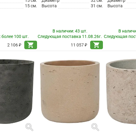
15 см.
Диаметр
32 см.
Диаметр
15 см.
Высота
31 см.
Высота
В наличии:
43 шт.
В налич
:
более 100 шт.
Следующая поставка 11.08.26г.
Следующая пост
shopping_cart
shopping_cart
2 106 ₽
11 057 ₽
search
search