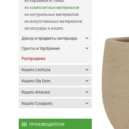
из керамики и глины
из композитных материалов
из натуральных материалов
из искусственных материалов
аксессуары к кашпо
keyboard_arrow_down
Декор и предметы интерьера
keyboard_arrow_down
Грунты и Удобрения
Распродажа
keyboard_arrow_down
Кашпо Lechuza
keyboard_arrow_down
Кашпо Ola Dom
keyboard_arrow_down
Кашпо Artevasi
keyboard_arrow_down
Кашпо Cosapots
menu
ПРОИЗВОДИТЕЛИ