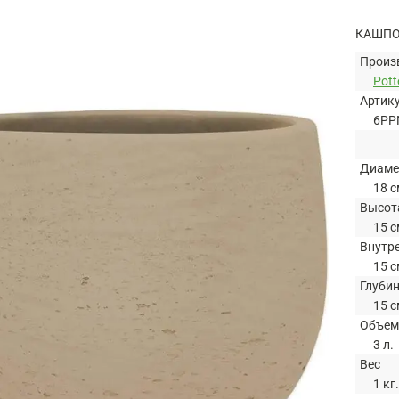
КАШПО 
Произ
Pott
Артик
6PP
Диаме
18 с
Высот
15 с
Внутр
15 с
Глуби
15 с
Объем
3 л.
Вес
1 кг.