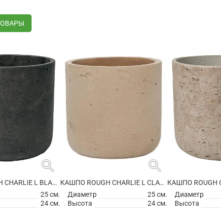
ТОВАРЫ
search
search
КАШПО ROUGH CHARLIE L BLACK WASHED
КАШПО ROUGH CHARLIE L CLAY WASHED
25 см.
Диаметр
25 см.
Диаметр
24 см.
Высота
24 см.
Высота