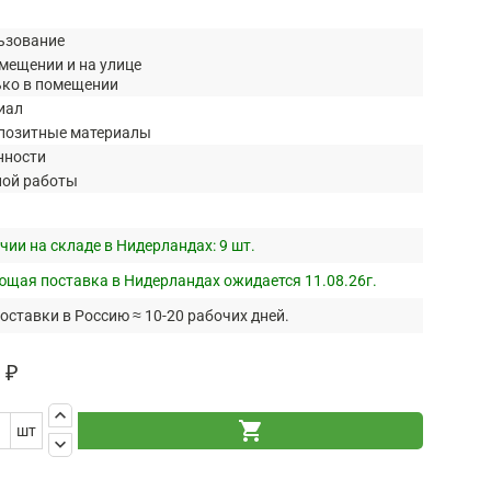
ьзование
мещении и на улице
ько в помещении
иал
позитные материалы
нности
ной работы
чии на складе в Нидерландах:
9 шт.
щая поставка в Нидерландах ожидается 11.08.26г.
оставки в Россию ≈ 10-20 рабочих дней.
 ₽
keyboard_arrow_up
shopping_cart
шт
keyboard_arrow_down