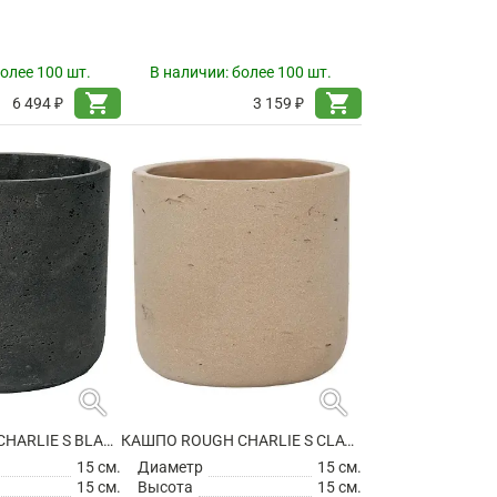
олее 100 шт.
В наличии:
более 100 шт.
shopping_cart
shopping_cart
6 494 ₽
3 159 ₽
search
search
КАШПО ROUGH CHARLIE S BLACK WASHED
КАШПО ROUGH CHARLIE S CLAY WASHED
15 см.
Диаметр
15 см.
15 см.
Высота
15 см.