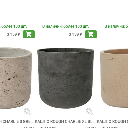
:
более 100 шт.
В наличии:
более 100 шт.
В наличии:
б
shopping_cart
shopping_cart
3 159 ₽
3 159 ₽
search
search
КАШПО ROUGH CHARLIE S GREY WASHED
КАШПО ROUGH CHARLIE XL BLACK WASHED