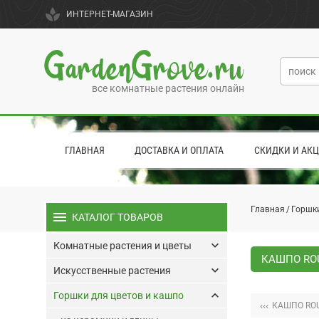
spa
ИНТЕРНЕТ-МАГАЗИН
GardenGrove.ru
все комнатные растения онлайн
ГЛАВНАЯ
ДОСТАВКА И ОПЛАТА
СКИДКИ И АК
Главная
Горшки
menu
КАТАЛОГ ТОВАРОВ
keyboard_arrow_down
Комнатные растения и цветы
КАШПО ROU
keyboard_arrow_down
Искусственные растения
keyboard_arrow_up
Горшки для цветов и кашпо
‹‹‹
КАШПО ROU