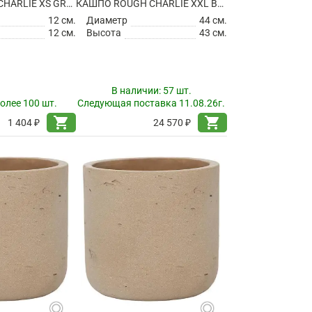
КАШПО ROUGH CHARLIE XS GREY WASHED
КАШПО ROUGH CHARLIE XXL BLACK WASHED
12 см.
Диаметр
44 см.
12 см.
Высота
43 см.
В наличии:
57 шт.
олее 100 шт.
Следующая поставка 11.08.26г.
shopping_cart
shopping_cart
1 404 ₽
24 570 ₽
search
search