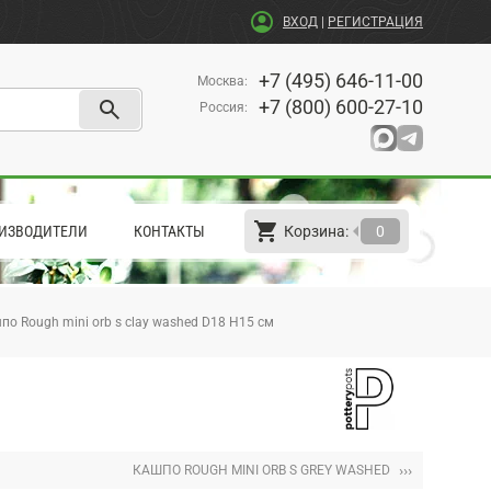
account_circle
ВХОД
|
РЕГИСТРАЦИЯ
+7 (495) 646-11-00
Москва
:
search
+7 (800) 600-27-10
Россия
:
shopping_cart
arrow_left
ИЗВОДИТЕЛИ
КОНТАКТЫ
Корзина:
0
по Rough mini orb s clay washed D18 H15 см
›››
КАШПО ROUGH MINI ORB S GREY WASHED