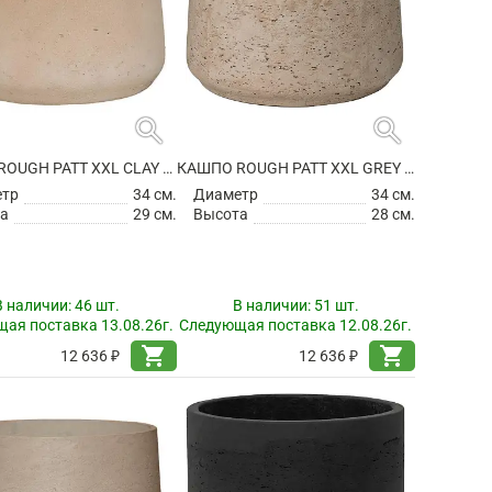
search
search
КАШПО ROUGH PATT XXL CLAY WASHED
КАШПО ROUGH PATT XXL GREY WASHED
етр
34 см.
Диаметр
34 см.
а
29 см.
Высота
28 см.
В наличии:
46 шт.
В наличии:
51 шт.
ая поставка 13.08.26г.
Следующая поставка 12.08.26г.
shopping_cart
shopping_cart
12 636 ₽
12 636 ₽