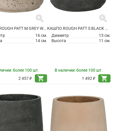
search
search
КАШПО ROUGH PATT M GREY WASHED
КАШПО ROUGH PATT S BLACK WASHED
етр
16 см.
Диаметр
13 см.
а
14 см.
Высота
11 см.
личии:
более 100 шт.
В наличии:
более 100 шт.
shopping_cart
shopping_cart
2 457 ₽
1 492 ₽