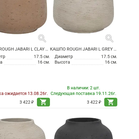
search
search
КАШПО ROUGH JABARI L CLAY WASHED
КАШПО ROUGH JABARI L GREY WASHED
етр
17.5 см.
Диаметр
17.5 см.
а
16 см.
Высота
16 см.
В наличии:
2 шт.
а ожидается 13.08.26г.
Следующая поставка 19.11.26г.
shopping_cart
shopping_cart
3 422 ₽
3 422 ₽