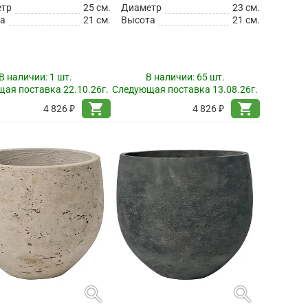
етр
25 см.
Диаметр
23 см.
а
21 см.
Высота
21 см.
В наличии:
1 шт.
В наличии:
65 шт.
ая поставка 22.10.26г.
Следующая поставка 13.08.26г.
shopping_cart
shopping_cart
4 826 ₽
4 826 ₽
search
search