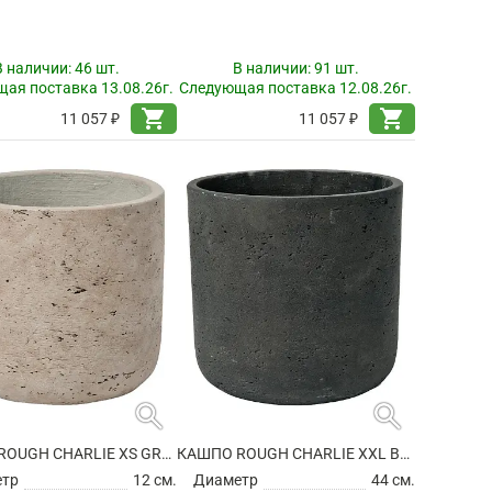
В наличии:
46 шт.
В наличии:
91 шт.
ая поставка 13.08.26г.
Следующая поставка 12.08.26г.
shopping_cart
shopping_cart
11 057 ₽
11 057 ₽
search
search
КАШПО ROUGH CHARLIE XS GREY WASHED
КАШПО ROUGH CHARLIE XXL BLACK WASHED
етр
12 см.
Диаметр
44 см.