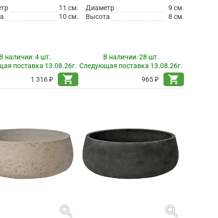
етр
11 см.
Диаметр
9 см.
а
10 см.
Высота
8 см.
В наличии:
4 шт.
В наличии:
28 шт.
ая поставка 13.08.26г.
Следующая поставка 13.08.26г.
shopping_cart
shopping_cart
1 316 ₽
965 ₽
search
search