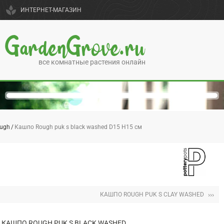
spa
ИНТЕРНЕТ-МАГАЗИН
GardenGrove.ru
все комнатные растения онлайн
ugh
Кашпо Rough puk s black washed D15 H15 см
›››
КАШПО ROUGH PUK S CLAY WASHED
КАШПО ROUGH PUK S BLACK WASHED