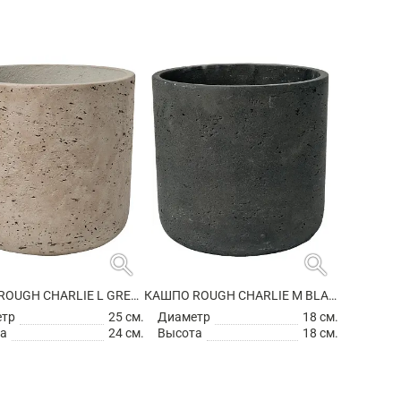
search
search
КАШПО ROUGH CHARLIE L GREY WASHED
КАШПО ROUGH CHARLIE M BLACK WASHED
етр
25 см.
Диаметр
18 см.
а
24 см.
Высота
18 см.