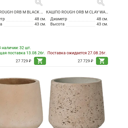
search
search
КАШПО ROUGH ORB M BLACK WASHED
КАШПО ROUGH ORB M CLAY WASHED
етр
48 см.
Диаметр
48 см.
а
43 см.
Высота
43 см.
В наличии:
32 шт.
ая поставка 13.08.26г.
Поставка ожидается 27.08.26г.
shopping_cart
shopping_cart
27 729 ₽
27 729 ₽