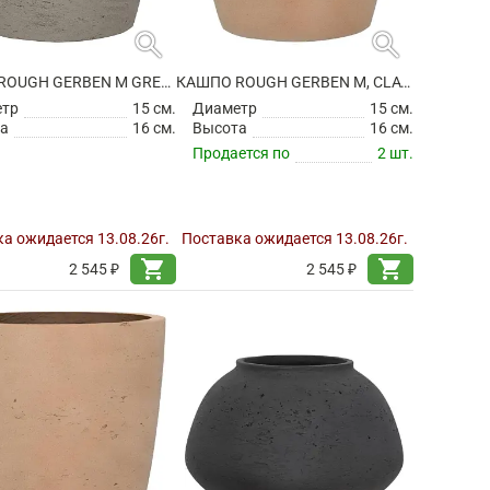
search
search
КАШПО ROUGH GERBEN M GREY WASHED
КАШПО ROUGH GERBEN M, CLAY WASHED
етр
15 см.
Диаметр
15 см.
а
16 см.
Высота
16 см.
Продается по
2 шт.
а ожидается 13.08.26г.
Поставка ожидается 13.08.26г.
shopping_cart
shopping_cart
2 545 ₽
2 545 ₽