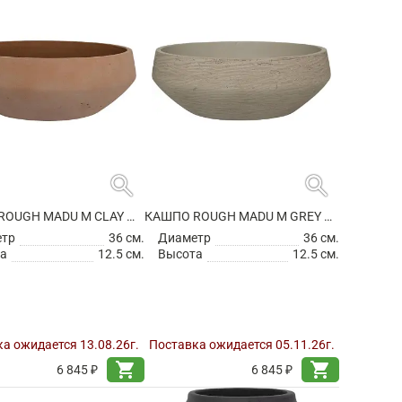
search
search
КАШПО ROUGH MADU M CLAY WASHED
КАШПО ROUGH MADU M GREY WASHED
етр
36 см.
Диаметр
36 см.
а
12.5 см.
Высота
12.5 см.
а ожидается 13.08.26г.
Поставка ожидается 05.11.26г.
shopping_cart
shopping_cart
6 845 ₽
6 845 ₽