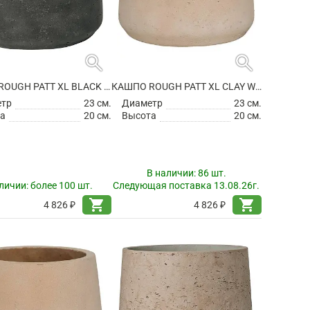
search
search
КАШПО ROUGH PATT XL BLACK WASHED
КАШПО ROUGH PATT XL CLAY WASHED
етр
23 см.
Диаметр
23 см.
а
20 см.
Высота
20 см.
В наличии:
86 шт.
личии:
более 100 шт.
Следующая поставка 13.08.26г.
shopping_cart
shopping_cart
4 826 ₽
4 826 ₽