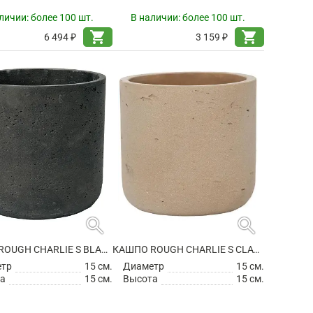
личии:
более 100 шт.
В наличии:
более 100 шт.
shopping_cart
shopping_cart
6 494 ₽
3 159 ₽
search
search
КАШПО ROUGH CHARLIE S BLACK WASHED
КАШПО ROUGH CHARLIE S CLAY WASHED
етр
15 см.
Диаметр
15 см.
а
15 см.
Высота
15 см.