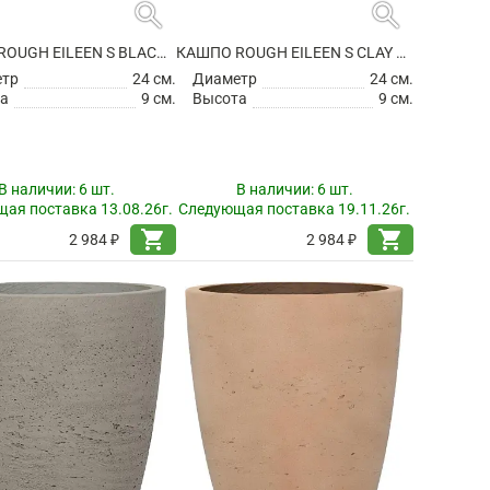
search
search
КАШПО ROUGH EILEEN S BLACK WASHED
КАШПО ROUGH EILEEN S CLAY WASHED
етр
24 см.
Диаметр
24 см.
а
9 см.
Высота
9 см.
В наличии:
6 шт.
В наличии:
6 шт.
ая поставка 13.08.26г.
Следующая поставка 19.11.26г.
shopping_cart
shopping_cart
2 984 ₽
2 984 ₽