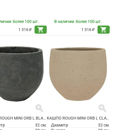
личии:
более 100 шт.
В наличии:
более 100 шт.
shopping_cart
shopping_cart
1 316 ₽
1 316 ₽
search
search
КАШПО ROUGH MINI ORB L BLACK WASHED
КАШПО ROUGH MINI ORB L CLAY WASHED
етр
32 см.
Диаметр
32 см.