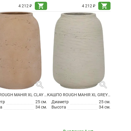
shopping_cart
shopping_cart
4 212 ₽
4 212 ₽
search
search
КАШПО ROUGH MAHIR XL CLAY WASHED
КАШПО ROUGH MAHIR XL GREY WASHED
етр
25 см.
Диаметр
25 см.
а
34 см.
Высота
34 см.