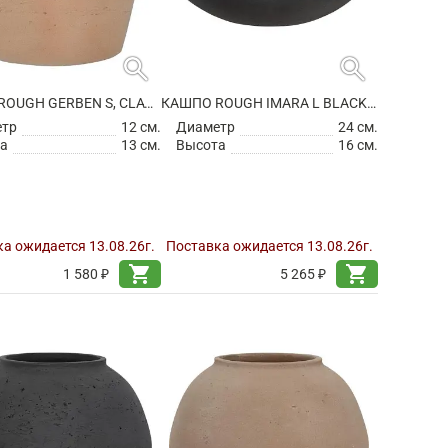
search
search
КАШПО ROUGH GERBEN S, CLAY WASHED
КАШПО ROUGH IMARA L BLACK WASHED
етр
12 см.
Диаметр
24 см.
а
13 см.
Высота
16 см.
а ожидается 13.08.26г.
Поставка ожидается 13.08.26г.
shopping_cart
shopping_cart
1 580 ₽
5 265 ₽