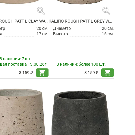
search
search
КАШПО ROUGH PATT L CLAY WASHED
КАШПО ROUGH PATT L GREY WASHED
етр
20 см.
Диаметр
20 см.
а
17 см.
Высота
16 см.
В наличии:
7 шт.
ая поставка 13.08.26г.
В наличии:
более 100 шт.
shopping_cart
shopping_cart
3 159 ₽
3 159 ₽