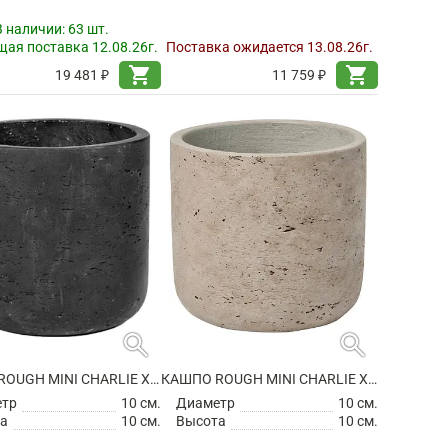
В наличии:
63 шт.
ая поставка 12.08.26г.
Поставка ожидается 13.08.26г.
shopping_cart
shopping_cart
19 481 ₽
11 759 ₽
search
search
КАШПО ROUGH MINI CHARLIE XXS BLACK WASHED
КАШПО ROUGH MINI CHARLIE XXS GREY WASHED
етр
10 см.
Диаметр
10 см.
а
10 см.
Высота
10 см.