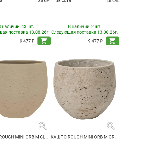
а
28 см.
Высота
28 см.
В наличии:
43 шт.
В наличии:
2 шт.
ая поставка 13.08.26г.
Следующая поставка 13.08.26г.
shopping_cart
shopping_cart
9 477 ₽
9 477 ₽
search
search
КАШПО ROUGH MINI ORB M CLAY WASHED
КАШПО ROUGH MINI ORB M GREY WASHED