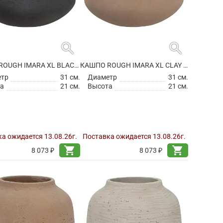
search
search
КАШПО ROUGH IMARA XL BLACK WASHED
КАШПО ROUGH IMARA XL CLAY WASHED
етр
31 см.
Диаметр
31 см.
а
21 см.
Высота
21 см.
а ожидается 13.08.26г.
Поставка ожидается 13.08.26г.
shopping_cart
shopping_cart
8 073 ₽
8 073 ₽