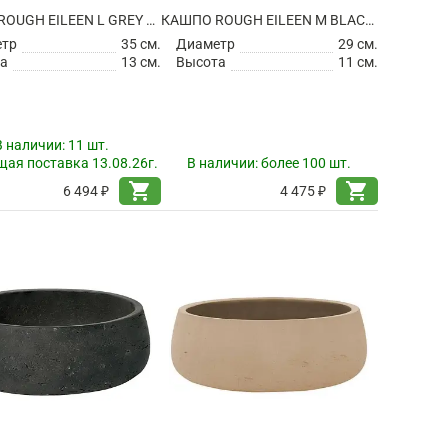
КАШПО ROUGH EILEEN L GREY WASHED
КАШПО ROUGH EILEEN M BLACK WASHED
етр
35 см.
Диаметр
29 см.
а
13 см.
Высота
11 см.
В наличии:
11 шт.
ая поставка 13.08.26г.
В наличии:
более 100 шт.
shopping_cart
shopping_cart
6 494 ₽
4 475 ₽