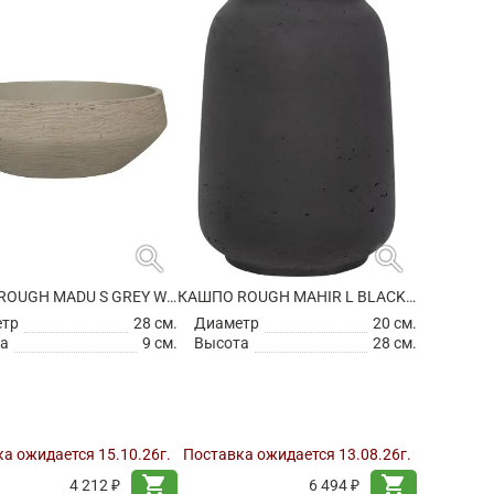
search
search
КАШПО ROUGH MADU S GREY WASHED
КАШПО ROUGH MAHIR L BLACK WASHED
етр
28 см.
Диаметр
20 см.
а
9 см.
Высота
28 см.
а ожидается 15.10.26г.
Поставка ожидается 13.08.26г.
shopping_cart
shopping_cart
4 212 ₽
6 494 ₽