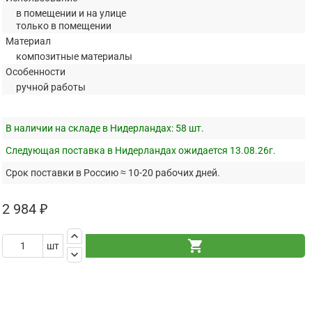
в помещении и на улице
только в помещении
Материал
композитные материалы
Особенности
ручной работы
В наличии на складе в Нидерландах:
58 шт.
Следующая поставка в Нидерландах ожидается 13.08.26г.
Срок поставки в Россию ≈ 10-20 рабочих дней.
2 984 ₽
keyboard_arrow_up
shopping_cart
шт
keyboard_arrow_down