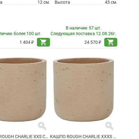
а
12 см.
Высота
43 см.
В наличии:
57 шт.
личии:
более 100 шт.
Следующая поставка 12.08.26г.
shopping_cart
shopping_cart
1 404 ₽
24 570 ₽
search
search
КАШПО ROUGH CHARLIE XXS CLAY WASHED
КАШПО ROUGH CHARLIE XXXS CLAY WASHED