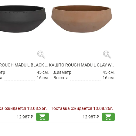
search
search
КАШПО ROUGH MADU L BLACK WASHED
КАШПО ROUGH MADU L CLAY WASHED
етр
45 см.
Диаметр
45 см.
а
16 см.
Высота
16 см.
а ожидается 13.08.26г.
Поставка ожидается 13.08.26г.
shopping_cart
shopping_cart
12 987 ₽
12 987 ₽