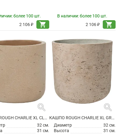
личии:
более 100 шт.
В наличии:
более 100 шт.
shopping_cart
shopping_cart
2 106 ₽
2 106 ₽
search
search
КАШПО ROUGH CHARLIE XL CLAY WASHED
КАШПО ROUGH CHARLIE XL GREY WASHED
етр
32 см.
Диаметр
32 см.
а
31 см.
Высота
31 см.