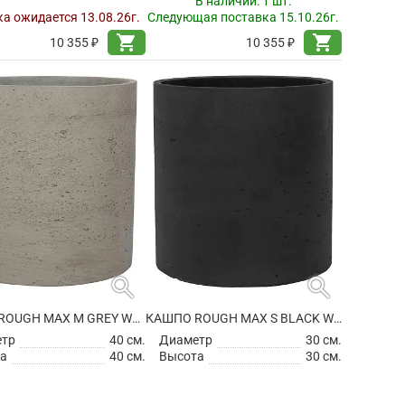
В наличии:
1 шт.
а ожидается 13.08.26г.
Следующая поставка 15.10.26г.
shopping_cart
shopping_cart
10 355 ₽
10 355 ₽
search
search
КАШПО ROUGH MAX M GREY WASHED
КАШПО ROUGH MAX S BLACK WASHED
етр
40 см.
Диаметр
30 см.
а
40 см.
Высота
30 см.