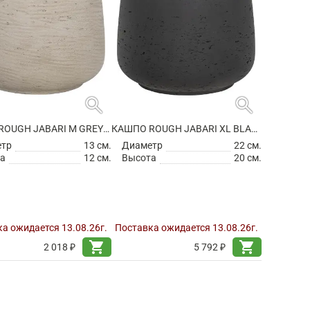
search
search
КАШПО ROUGH JABARI M GREY WASHED
КАШПО ROUGH JABARI XL BLACK WASHED
етр
13 см.
Диаметр
22 см.
а
12 см.
Высота
20 см.
а ожидается 13.08.26г.
Поставка ожидается 13.08.26г.
shopping_cart
shopping_cart
2 018 ₽
5 792 ₽