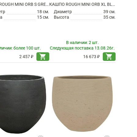
КАШПО ROUGH MINI ORB S GREY WASHED
КАШПО ROUGH MINI ORB XL BLACK WASHED
етр
18 см.
Диаметр
39 см.
а
15 см.
Высота
35 см.
В наличии:
2 шт.
личии:
более 100 шт.
Следующая поставка 13.08.26г.
shopping_cart
shopping_cart
2 457 ₽
16 673 ₽