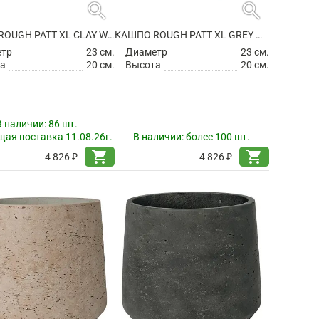
search
search
КАШПО ROUGH PATT XL CLAY WASHED
КАШПО ROUGH PATT XL GREY WASHED
етр
23 см.
Диаметр
23 см.
а
20 см.
Высота
20 см.
В наличии:
86 шт.
ая поставка 11.08.26г.
В наличии:
более 100 шт.
shopping_cart
shopping_cart
4 826 ₽
4 826 ₽