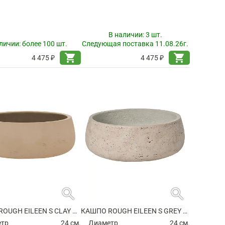
В наличии:
3 шт.
личии:
более 100 шт.
Следующая поставка 11.08.26г.
shopping_cart
shopping_cart
4 475 ₽
4 475 ₽
search
search
КАШПО ROUGH EILEEN S CLAY WASHED
КАШПО ROUGH EILEEN S GREY WASHED
етр
24 см.
Диаметр
24 см.