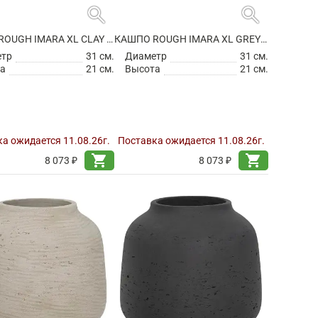
search
search
КАШПО ROUGH IMARA XL CLAY WASHED
КАШПО ROUGH IMARA XL GREY WASHED
етр
31 см.
Диаметр
31 см.
а
21 см.
Высота
21 см.
а ожидается 11.08.26г.
Поставка ожидается 11.08.26г.
shopping_cart
shopping_cart
8 073 ₽
8 073 ₽