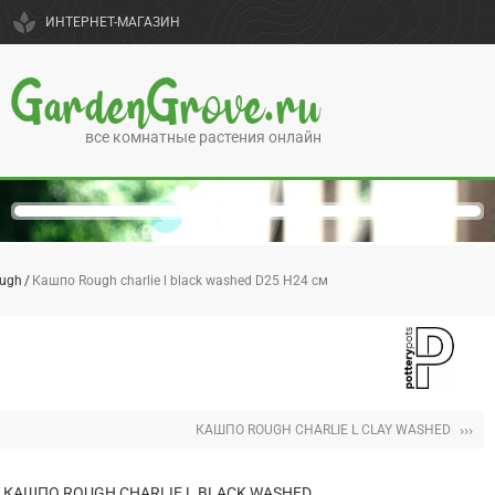
spa
ИНТЕРНЕТ-МАГАЗИН
GardenGrove.ru
все комнатные растения онлайн
ugh
Кашпо Rough charlie l black washed D25 H24 см
›››
КАШПО ROUGH CHARLIE L CLAY WASHED
КАШПО ROUGH CHARLIE L BLACK WASHED