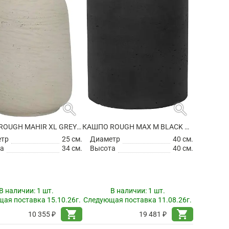
search
search
КАШПО ROUGH MAHIR XL GREY WASHED
КАШПО ROUGH MAX M BLACK WASHED
етр
25 см.
Диаметр
40 см.
а
34 см.
Высота
40 см.
В наличии:
1 шт.
В наличии:
1 шт.
ая поставка 15.10.26г.
Следующая поставка 11.08.26г.
shopping_cart
shopping_cart
10 355 ₽
19 481 ₽