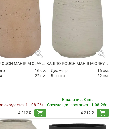
search
search
КАШПО ROUGH MAHIR M CLAY WASHED
КАШПО ROUGH MAHIR M GREY WASHED
етр
16 см.
Диаметр
16 см.
а
22 см.
Высота
22 см.
В наличии:
3 шт.
а ожидается 11.08.26г.
Следующая поставка 11.08.26г.
shopping_cart
shopping_cart
4 212 ₽
4 212 ₽