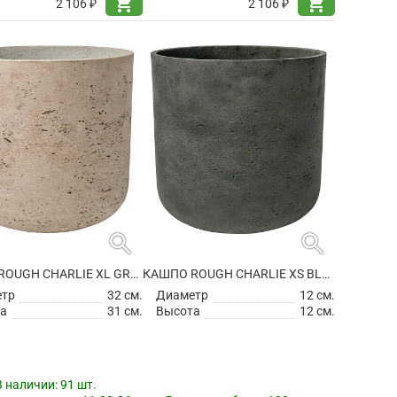
shopping_cart
shopping_cart
2 106 ₽
2 106 ₽
search
search
КАШПО ROUGH CHARLIE XL GREY WASHED
КАШПО ROUGH CHARLIE XS BLACK WASHED
етр
32 см.
Диаметр
12 см.
а
31 см.
Высота
12 см.
В наличии:
91 шт.