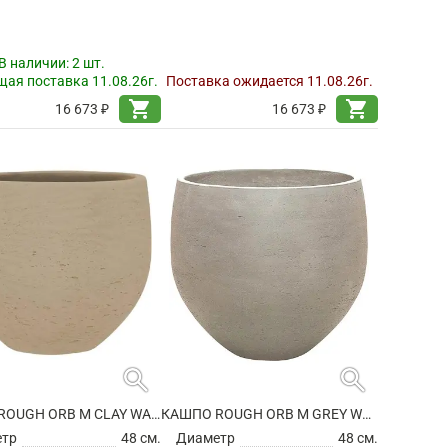
В наличии:
2 шт.
ая поставка 11.08.26г.
Поставка ожидается 11.08.26г.
shopping_cart
shopping_cart
16 673 ₽
16 673 ₽
search
search
КАШПО ROUGH ORB M CLAY WASHED
КАШПО ROUGH ORB M GREY WASHED
етр
48 см.
Диаметр
48 см.