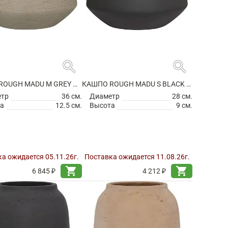
search
search
КАШПО ROUGH MADU M GREY WASHED
КАШПО ROUGH MADU S BLACK WASHED
етр
36 см.
Диаметр
28 см.
а
12.5 см.
Высота
9 см.
а ожидается 05.11.26г.
Поставка ожидается 11.08.26г.
shopping_cart
shopping_cart
6 845 ₽
4 212 ₽