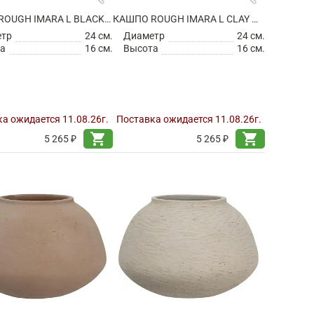
КАШПО ROUGH IMARA L BLACK WASHED
КАШПО ROUGH IMARA L CLAY WASHED
етр
24 см.
Диаметр
24 см.
а
16 см.
Высота
16 см.
а ожидается 11.08.26г.
Поставка ожидается 11.08.26г.
shopping_cart
shopping_cart
5 265 ₽
5 265 ₽