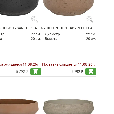
search
search
КАШПО ROUGH JABARI XL BLACK WASHED
КАШПО ROUGH JABARI XL CLAY WASHED
етр
22 см.
Диаметр
22 см.
а
20 см.
Высота
20 см.
а ожидается 11.08.26г.
Поставка ожидается 11.08.26г.
shopping_cart
shopping_cart
5 792 ₽
5 792 ₽