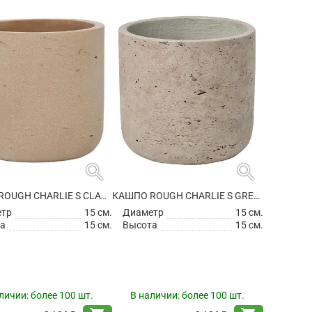
search
search
КАШПО ROUGH CHARLIE S CLAY WASHED
КАШПО ROUGH CHARLIE S GREY WASHED
етр
15 см.
Диаметр
15 см.
а
15 см.
Высота
15 см.
личии:
более 100 шт.
В наличии:
более 100 шт.