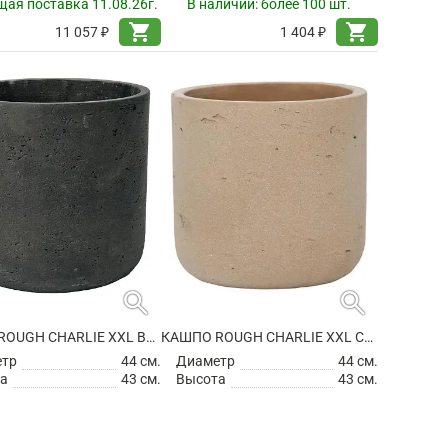
ая поставка 11.08.26г.
В наличии:
более 100 шт.
shopping_cart
shopping_cart
11 057 ₽
1 404 ₽
search
search
КАШПО ROUGH CHARLIE XXL BLACK WASHED
КАШПО ROUGH CHARLIE XXL CLAY WASHED
етр
44 см.
Диаметр
44 см.
а
43 см.
Высота
43 см.