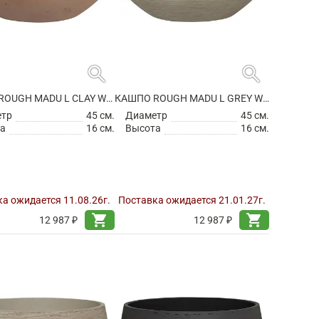
search
search
КАШПО ROUGH MADU L CLAY WASHED
КАШПО ROUGH MADU L GREY WASHED
етр
45 см.
Диаметр
45 см.
а
16 см.
Высота
16 см.
а ожидается 11.08.26г.
Поставка ожидается 21.01.27г.
shopping_cart
shopping_cart
12 987 ₽
12 987 ₽