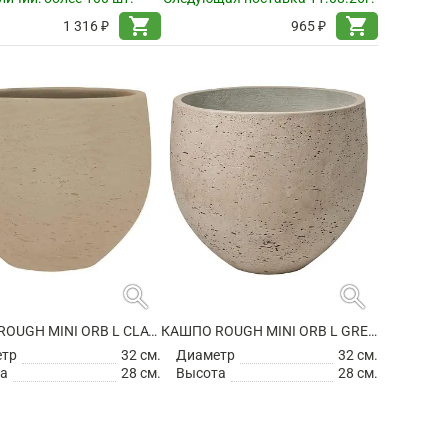
shopping_cart
shopping_cart
1 316 ₽
965 ₽
search
search
КАШПО ROUGH MINI ORB L CLAY WASHED
КАШПО ROUGH MINI ORB L GREY WASHED
етр
32 см.
Диаметр
32 см.
а
28 см.
Высота
28 см.