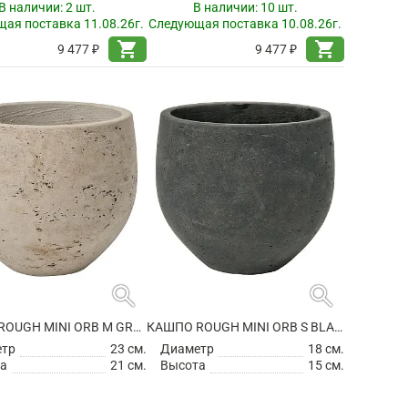
В наличии:
2 шт.
В наличии:
10 шт.
ая поставка 11.08.26г.
Следующая поставка 10.08.26г.
shopping_cart
shopping_cart
9 477 ₽
9 477 ₽
search
search
КАШПО ROUGH MINI ORB M GREY WASHED
КАШПО ROUGH MINI ORB S BLACK WASHED
етр
23 см.
Диаметр
18 см.
а
21 см.
Высота
15 см.