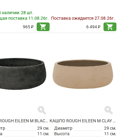
В наличии:
28 шт.
ая поставка 11.08.26г.
Поставка ожидается 27.08.26г.
shopping_cart
shopping_cart
965 ₽
6 494 ₽
search
search
КАШПО ROUGH EILEEN M BLACK WASHED
КАШПО ROUGH EILEEN M CLAY WASHED
етр
29 см.
Диаметр
29 см.
а
11 см.
Высота
11 см.