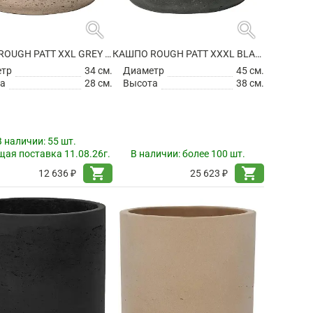
search
search
КАШПО ROUGH PATT XXL GREY WASHED
КАШПО ROUGH PATT XXXL BLACK WASHED
етр
34 см.
Диаметр
45 см.
а
28 см.
Высота
38 см.
В наличии:
55 шт.
ая поставка 11.08.26г.
В наличии:
более 100 шт.
shopping_cart
shopping_cart
12 636 ₽
25 623 ₽