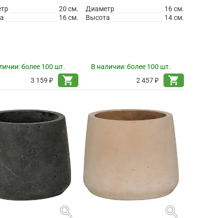
етр
20 см.
Диаметр
16 см.
а
16 см.
Высота
14 см.
личии:
более 100 шт.
В наличии:
более 100 шт.
shopping_cart
shopping_cart
3 159 ₽
2 457 ₽
search
search