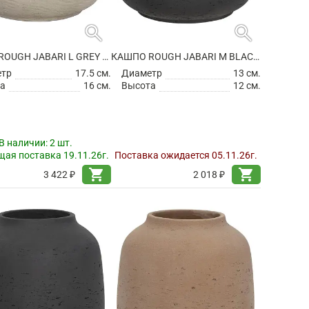
search
search
КАШПО ROUGH JABARI L GREY WASHED
КАШПО ROUGH JABARI M BLACK WASHED
етр
17.5 см.
Диаметр
13 см.
а
16 см.
Высота
12 см.
В наличии:
2 шт.
ая поставка 19.11.26г.
Поставка ожидается 05.11.26г.
shopping_cart
shopping_cart
3 422 ₽
2 018 ₽