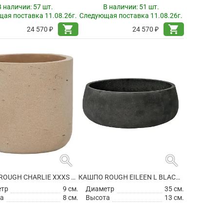
В наличии:
57 шт.
В наличии:
51 шт.
ая поставка 11.08.26г.
Следующая поставка 11.08.26г.
shopping_cart
shopping_cart
24 570 ₽
24 570 ₽
search
search
КАШПО ROUGH CHARLIE XXXS CLAY WASHED
КАШПО ROUGH EILEEN L BLACK WASHED
етр
9 см.
Диаметр
35 см.
а
8 см.
Высота
13 см.