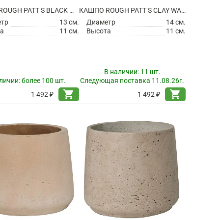
КАШПО ROUGH PATT S BLACK WASHED
КАШПО ROUGH PATT S CLAY WASHED
етр
13 см.
Диаметр
14 см.
а
11 см.
Высота
11 см.
В наличии:
11 шт.
личии:
более 100 шт.
Следующая поставка 11.08.26г.
shopping_cart
shopping_cart
1 492 ₽
1 492 ₽