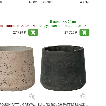
а
43 см.
Высота
43 см.
В наличии:
24 шт.
а ожидается 27.08.26г.
Следующая поставка 11.08.26г.
shopping_cart
shopping_cart
27 729 ₽
27 729 ₽
search
search
КАШПО ROUGH PATT L GREY WASHED
КАШПО ROUGH PATT M BLACK WASHED