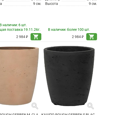
а
9 см.
Высота
9 см.
В наличии:
6 шт.
ая поставка 19.11.26г.
В наличии:
более 100 шт.
shopping_cart
shopping_cart
2 984 ₽
2 984 ₽
search
search
КАШПО ROUGH GERBEN M, CLAY WASHED
КАШПО ROUGH GERBEN S BLACK WASHED