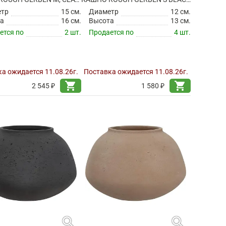
етр
15 см.
Диаметр
12 см.
а
16 см.
Высота
13 см.
ется по
2 шт.
Продается по
4 шт.
а ожидается 11.08.26г.
Поставка ожидается 11.08.26г.
shopping_cart
shopping_cart
2 545 ₽
1 580 ₽
search
search