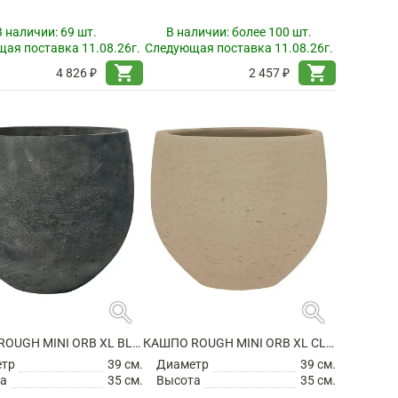
В наличии:
69 шт.
В наличии:
более 100 шт.
ая поставка 11.08.26г.
Следующая поставка 11.08.26г.
shopping_cart
shopping_cart
4 826 ₽
2 457 ₽
search
search
КАШПО ROUGH MINI ORB XL BLACK WASHED
КАШПО ROUGH MINI ORB XL CLAY WASHED
етр
39 см.
Диаметр
39 см.
а
35 см.
Высота
35 см.