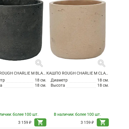
search
search
КАШПО ROUGH CHARLIE M BLACK WASHED
КАШПО ROUGH CHARLIE M CLAY WASHED
етр
18 см.
Диаметр
18 см.
а
18 см.
Высота
18 см.
личии:
более 100 шт.
В наличии:
более 100 шт.
shopping_cart
shopping_cart
3 159 ₽
3 159 ₽