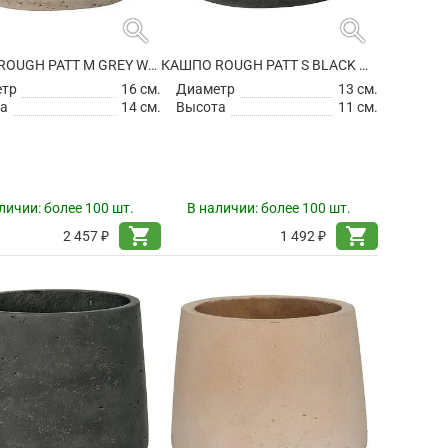
search
search
КАШПО ROUGH PATT M GREY WASHED
КАШПО ROUGH PATT S BLACK WASHED
етр
16 см.
Диаметр
13 см.
а
14 см.
Высота
11 см.
личии:
более 100 шт.
В наличии:
более 100 шт.
shopping_cart
shopping_cart
2 457 ₽
1 492 ₽