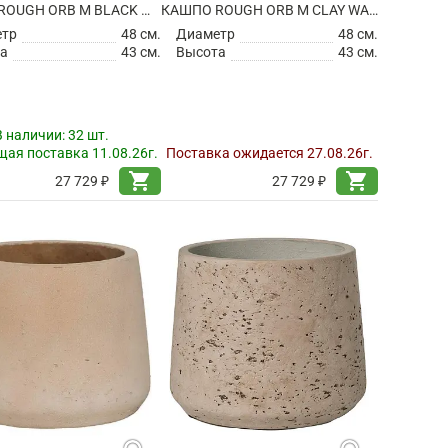
КАШПО ROUGH ORB M BLACK WASHED
КАШПО ROUGH ORB M CLAY WASHED
етр
48 см.
Диаметр
48 см.
а
43 см.
Высота
43 см.
В наличии:
32 шт.
ая поставка 11.08.26г.
Поставка ожидается 27.08.26г.
shopping_cart
shopping_cart
27 729 ₽
27 729 ₽