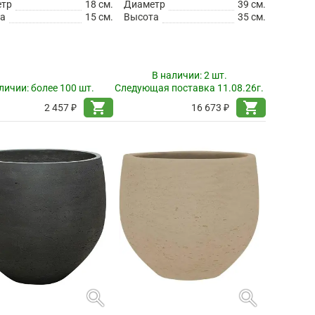
етр
18 см.
Диаметр
39 см.
а
15 см.
Высота
35 см.
В наличии:
2 шт.
личии:
более 100 шт.
Следующая поставка 11.08.26г.
shopping_cart
shopping_cart
2 457 ₽
16 673 ₽
search
search