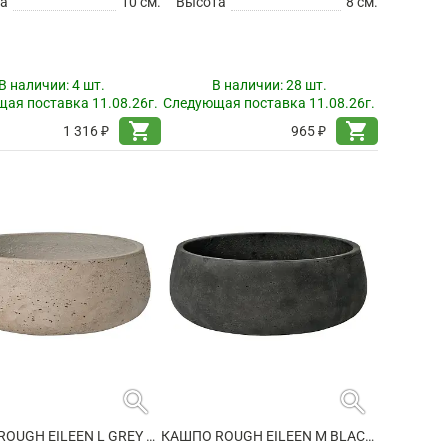
а
10 см.
Высота
8 см.
В наличии:
4 шт.
В наличии:
28 шт.
ая поставка 11.08.26г.
Следующая поставка 11.08.26г.
shopping_cart
shopping_cart
1 316 ₽
965 ₽
search
search
КАШПО ROUGH EILEEN L GREY WASHED
КАШПО ROUGH EILEEN M BLACK WASHED