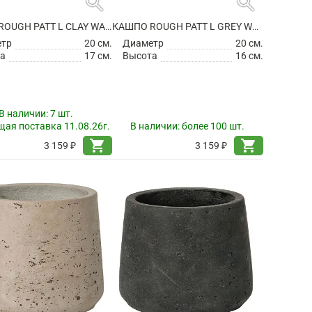
search
search
КАШПО ROUGH PATT L CLAY WASHED
КАШПО ROUGH PATT L GREY WASHED
етр
20 см.
Диаметр
20 см.
а
17 см.
Высота
16 см.
В наличии:
7 шт.
ая поставка 11.08.26г.
В наличии:
более 100 шт.
shopping_cart
shopping_cart
3 159 ₽
3 159 ₽