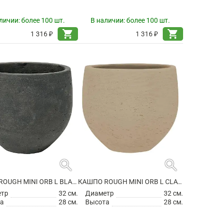
личии:
более 100 шт.
В наличии:
более 100 шт.
shopping_cart
shopping_cart
1 316 ₽
1 316 ₽
search
search
КАШПО ROUGH MINI ORB L BLACK WASHED
КАШПО ROUGH MINI ORB L CLAY WASHED
етр
32 см.
Диаметр
32 см.
а
28 см.
Высота
28 см.