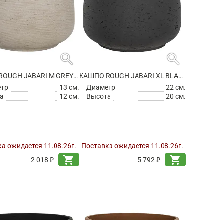
search
search
КАШПО ROUGH JABARI M GREY WASHED
КАШПО ROUGH JABARI XL BLACK WASHED
етр
13 см.
Диаметр
22 см.
а
12 см.
Высота
20 см.
а ожидается 11.08.26г.
Поставка ожидается 11.08.26г.
shopping_cart
shopping_cart
2 018 ₽
5 792 ₽