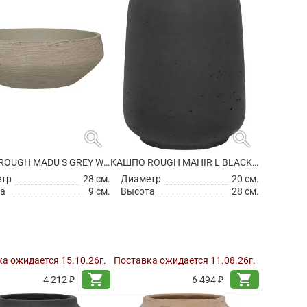
search
search
КАШПО ROUGH MADU S GREY WASHED
КАШПО ROUGH MAHIR L BLACK WASHED
етр
28 см.
Диаметр
20 см.
а
9 см.
Высота
28 см.
а ожидается 15.10.26г.
Поставка ожидается 11.08.26г.
shopping_cart
shopping_cart
4 212 ₽
6 494 ₽