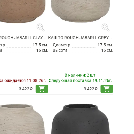
search
search
КАШПО ROUGH JABARI L CLAY WASHED
КАШПО ROUGH JABARI L GREY WASHED
етр
17.5 см.
Диаметр
17.5 см.
а
16 см.
Высота
16 см.
В наличии:
2 шт.
а ожидается 11.08.26г.
Следующая поставка 19.11.26г.
shopping_cart
shopping_cart
3 422 ₽
3 422 ₽