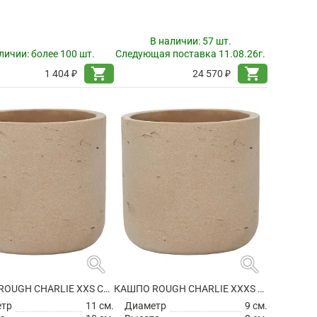
В наличии:
57 шт.
личии:
более 100 шт.
Следующая поставка 11.08.26г.
shopping_cart
shopping_cart
1 404 ₽
24 570 ₽
search
search
КАШПО ROUGH CHARLIE XXS CLAY WASHED
КАШПО ROUGH CHARLIE XXXS CLAY WASHED
етр
11 см.
Диаметр
9 см.