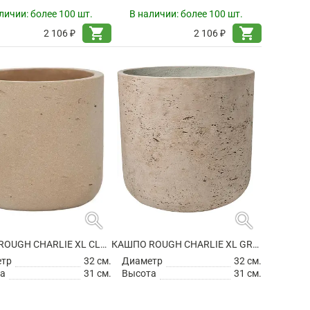
личии:
более 100 шт.
В наличии:
более 100 шт.
shopping_cart
shopping_cart
2 106 ₽
2 106 ₽
search
search
КАШПО ROUGH CHARLIE XL CLAY WASHED
КАШПО ROUGH CHARLIE XL GREY WASHED
етр
32 см.
Диаметр
32 см.
а
31 см.
Высота
31 см.