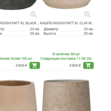
search
search
КАШПО ROUGH PATT XL BLACK WASHED
КАШПО ROUGH PATT XL CLAY WASHED
етр
23 см.
Диаметр
23 см.
а
20 см.
Высота
20 см.
В наличии:
86 шт.
личии:
более 100 шт.
Следующая поставка 11.08.26г.
shopping_cart
shopping_cart
4 826 ₽
4 826 ₽