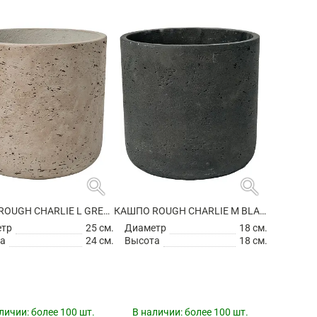
search
search
КАШПО ROUGH CHARLIE L GREY WASHED
КАШПО ROUGH CHARLIE M BLACK WASHED
етр
25 см.
Диаметр
18 см.
а
24 см.
Высота
18 см.
личии:
более 100 шт.
В наличии:
более 100 шт.