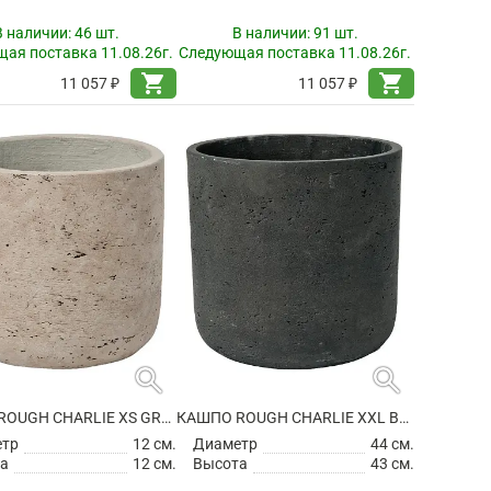
В наличии:
46 шт.
В наличии:
91 шт.
ая поставка 11.08.26г.
Следующая поставка 11.08.26г.
shopping_cart
shopping_cart
11 057 ₽
11 057 ₽
search
search
КАШПО ROUGH CHARLIE XS GREY WASHED
КАШПО ROUGH CHARLIE XXL BLACK WASHED
етр
12 см.
Диаметр
44 см.
а
12 см.
Высота
43 см.