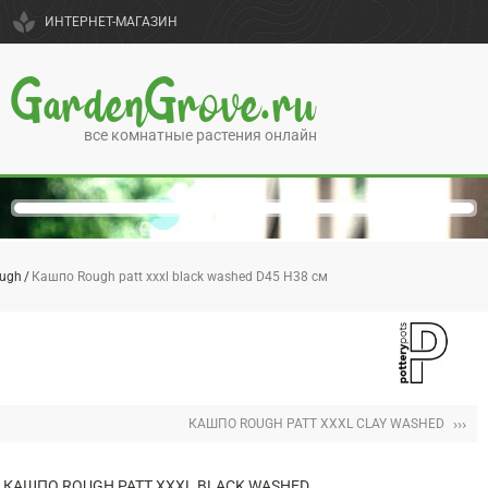
spa
ИНТЕРНЕТ-МАГАЗИН
GardenGrove.ru
все комнатные растения онлайн
ugh
Кашпо Rough patt xxxl black washed D45 H38 см
›››
КАШПО ROUGH PATT XXXL CLAY WASHED
КАШПО ROUGH PATT XXXL BLACK WASHED