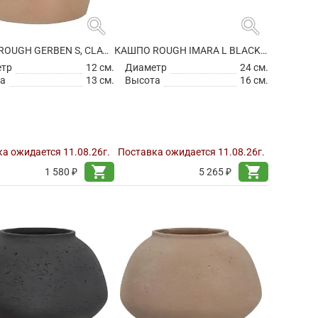
search
search
КАШПО ROUGH GERBEN S, CLAY WASHED
КАШПО ROUGH IMARA L BLACK WASHED
етр
12 см.
Диаметр
24 см.
а
13 см.
Высота
16 см.
а ожидается 11.08.26г.
Поставка ожидается 11.08.26г.
shopping_cart
shopping_cart
1 580 ₽
5 265 ₽