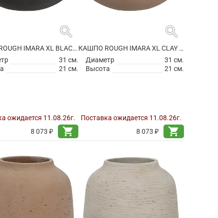
search
search
КАШПО ROUGH IMARA XL BLACK WASHED
КАШПО ROUGH IMARA XL CLAY WASHED
етр
31 см.
Диаметр
31 см.
а
21 см.
Высота
21 см.
а ожидается 11.08.26г.
Поставка ожидается 11.08.26г.
shopping_cart
shopping_cart
8 073 ₽
8 073 ₽