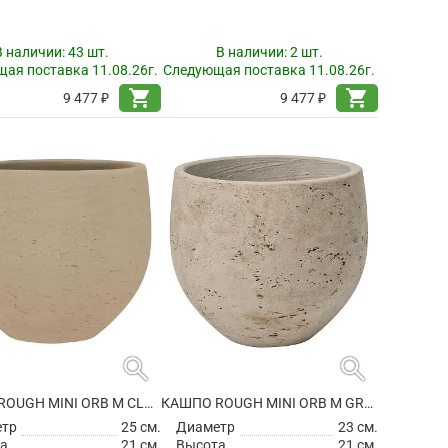
В наличии:
43 шт.
В наличии:
2 шт.
ая поставка 11.08.26г.
Следующая поставка 11.08.26г.
shopping_cart
shopping_cart
9 477 ₽
9 477 ₽
search
search
КАШПО ROUGH MINI ORB M CLAY WASHED
КАШПО ROUGH MINI ORB M GREY WASHED
етр
25 см.
Диаметр
23 см.
а
21 см.
Высота
21 см.