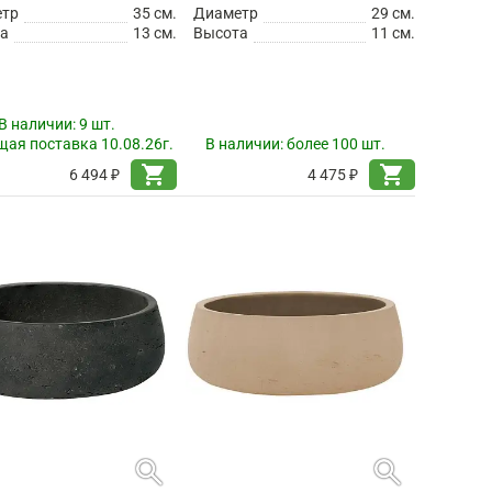
етр
35 см.
Диаметр
29 см.
а
13 см.
Высота
11 см.
В наличии:
9 шт.
ая поставка 10.08.26г.
В наличии:
более 100 шт.
shopping_cart
shopping_cart
6 494 ₽
4 475 ₽
search
search