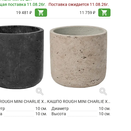
ая поставка 11.08.26г.
Поставка ожидается 11.08.26г.
shopping_cart
shopping_cart
19 481 ₽
11 759 ₽
search
search
КАШПО ROUGH MINI CHARLIE XXS BLACK WASHED
КАШПО ROUGH MINI CHARLIE XXS GREY WASHED
етр
10 см.
Диаметр
10 см.
а
10 см.
Высота
10 см.