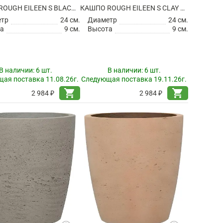
КАШПО ROUGH EILEEN S BLACK WASHED
КАШПО ROUGH EILEEN S CLAY WASHED
етр
24 см.
Диаметр
24 см.
а
9 см.
Высота
9 см.
В наличии:
6 шт.
В наличии:
6 шт.
ая поставка 11.08.26г.
Следующая поставка 19.11.26г.
shopping_cart
shopping_cart
2 984 ₽
2 984 ₽