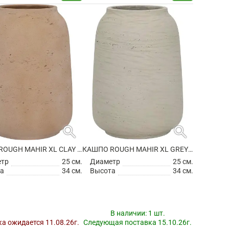
search
search
КАШПО ROUGH MAHIR XL CLAY WASHED
КАШПО ROUGH MAHIR XL GREY WASHED
етр
25 см.
Диаметр
25 см.
а
34 см.
Высота
34 см.
В наличии:
1 шт.
а ожидается 11.08.26г.
Следующая поставка 15.10.26г.