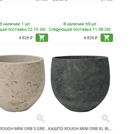
В наличии:
1 шт.
В наличии:
69 шт.
ая поставка 22.10.26г.
Следующая поставка 11.08.26г.
shopping_cart
shopping_cart
4 826 ₽
4 826 ₽
search
search
КАШПО ROUGH MINI ORB S GREY WASHED
КАШПО ROUGH MINI ORB XL BLACK WASHED