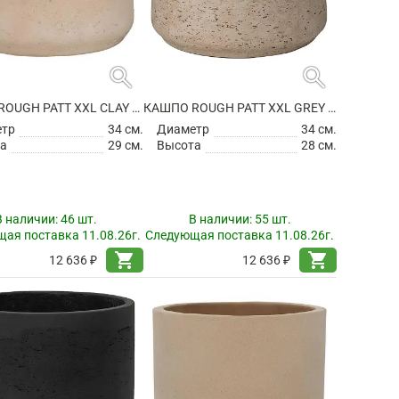
search
search
КАШПО ROUGH PATT XXL CLAY WASHED
КАШПО ROUGH PATT XXL GREY WASHED
етр
34 см.
Диаметр
34 см.
а
29 см.
Высота
28 см.
В наличии:
46 шт.
В наличии:
55 шт.
ая поставка 11.08.26г.
Следующая поставка 11.08.26г.
shopping_cart
shopping_cart
12 636 ₽
12 636 ₽