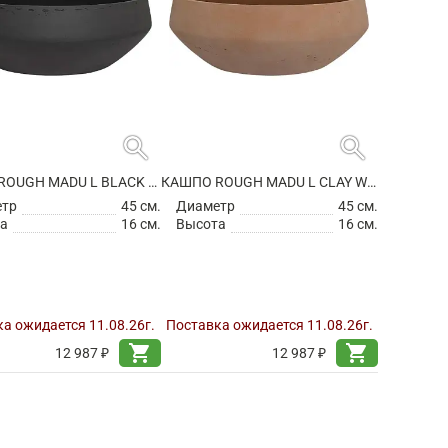
search
search
КАШПО ROUGH MADU L BLACK WASHED
КАШПО ROUGH MADU L CLAY WASHED
етр
45 см.
Диаметр
45 см.
а
16 см.
Высота
16 см.
а ожидается 11.08.26г.
Поставка ожидается 11.08.26г.
shopping_cart
shopping_cart
12 987 ₽
12 987 ₽