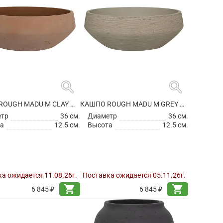
search
search
КАШПО ROUGH MADU M CLAY WASHED
КАШПО ROUGH MADU M GREY WASHED
етр
36 см.
Диаметр
36 см.
а
12.5 см.
Высота
12.5 см.
а ожидается 11.08.26г.
Поставка ожидается 05.11.26г.
shopping_cart
shopping_cart
6 845 ₽
6 845 ₽