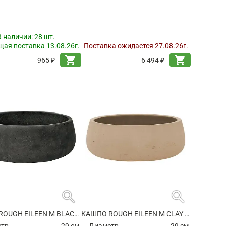
В наличии:
28 шт.
ая поставка 13.08.26г.
Поставка ожидается 27.08.26г.
shopping_cart
shopping_cart
965 ₽
6 494 ₽
search
search
КАШПО ROUGH EILEEN M BLACK WASHED
КАШПО ROUGH EILEEN M CLAY WASHED
етр
29 см.
Диаметр
29 см.