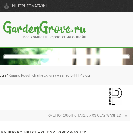
spa
ИНТЕРНЕТ-МАГАЗИН
GardenGrove.ru
все комнатные растения онлайн
ugh
Кашпо Rough charlie xxl grey washed D44 H43 см
›››
КАШПО ROUGH CHARLIE XXS CLAY WASHED
КАШПО ROUGH CHARLIE XXL GREY WASHED