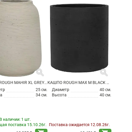
search
search
КАШПО ROUGH MAHIR XL GREY WASHED
КАШПО ROUGH MAX M BLACK WASHED
етр
25 см.
Диаметр
40 см.
а
34 см.
Высота
40 см.
В наличии:
1 шт.
ая поставка 15.10.26г.
Поставка ожидается 12.08.26г.