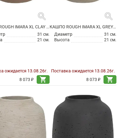
search
search
КАШПО ROUGH IMARA XL CLAY WASHED
КАШПО ROUGH IMARA XL GREY WASHED
етр
31 см.
Диаметр
31 см.
а
21 см.
Высота
21 см.
а ожидается 13.08.26г.
Поставка ожидается 13.08.26г.
shopping_cart
shopping_cart
8 073 ₽
8 073 ₽