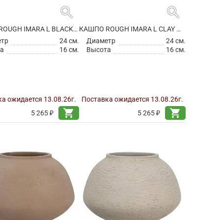
search
search
КАШПО ROUGH IMARA L BLACK WASHED
КАШПО ROUGH IMARA L CLAY WASHED
етр
24 см.
Диаметр
24 см.
а
16 см.
Высота
16 см.
а ожидается 13.08.26г.
Поставка ожидается 13.08.26г.
shopping_cart
shopping_cart
5 265 ₽
5 265 ₽