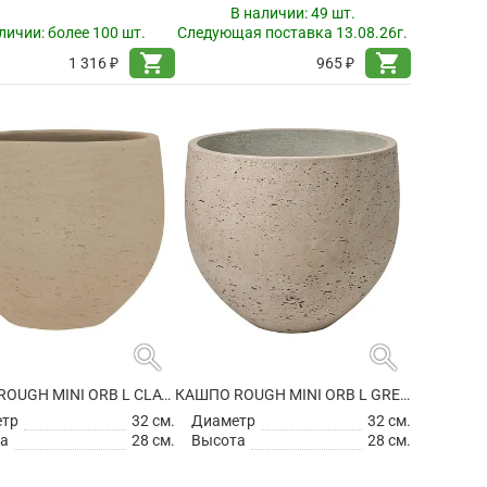
В наличии:
49 шт.
личии:
более 100 шт.
Следующая поставка 13.08.26г.
shopping_cart
shopping_cart
1 316 ₽
965 ₽
search
search
КАШПО ROUGH MINI ORB L CLAY WASHED
КАШПО ROUGH MINI ORB L GREY WASHED
етр
32 см.
Диаметр
32 см.
а
28 см.
Высота
28 см.