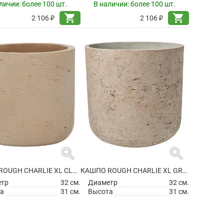
личии:
более 100 шт.
В наличии:
более 100 шт.
shopping_cart
shopping_cart
2 106 ₽
2 106 ₽
search
search
КАШПО ROUGH CHARLIE XL CLAY WASHED
КАШПО ROUGH CHARLIE XL GREY WASHED
етр
32 см.
Диаметр
32 см.
а
31 см.
Высота
31 см.