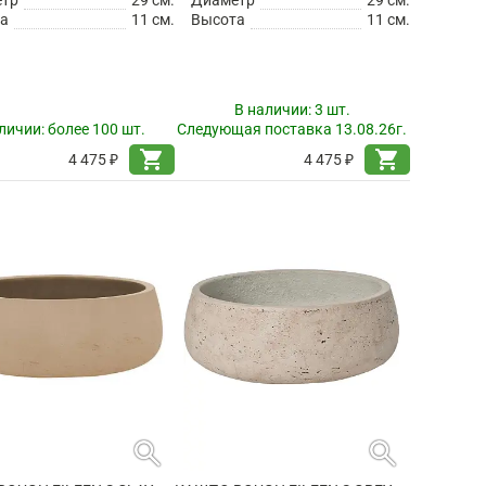
а
11 см.
Высота
11 см.
В наличии:
3 шт.
личии:
более 100 шт.
Следующая поставка 13.08.26г.
shopping_cart
shopping_cart
4 475 ₽
4 475 ₽
search
search