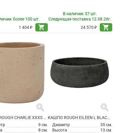
В наличии:
57 шт.
личии:
более 100 шт.
Следующая поставка 12.08.26г.
shopping_cart
shopping_cart
1 404 ₽
24 570 ₽
search
search
КАШПО ROUGH CHARLIE XXXS CLAY WASHED
КАШПО ROUGH EILEEN L BLACK WASHED
етр
9 см.
Диаметр
35 см.
а
8 см.
Высота
13 см.