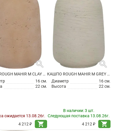
search
search
КАШПО ROUGH MAHIR M CLAY WASHED
КАШПО ROUGH MAHIR M GREY WASHED
етр
16 см.
Диаметр
16 см.
а
22 см.
Высота
22 см.
В наличии:
3 шт.
а ожидается 13.08.26г.
Следующая поставка 13.08.26г.
shopping_cart
shopping_cart
4 212 ₽
4 212 ₽