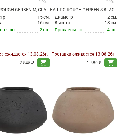
КАШПО ROUGH GERBEN M, CLAY WASHED
КАШПО ROUGH GERBEN S BLACK WASHED
етр
15 см.
Диаметр
12 см.
а
16 см.
Высота
13 см.
ется по
2 шт.
Продается по
4 шт.
а ожидается 13.08.26г.
Поставка ожидается 13.08.26г.
shopping_cart
shopping_cart
2 545 ₽
1 580 ₽