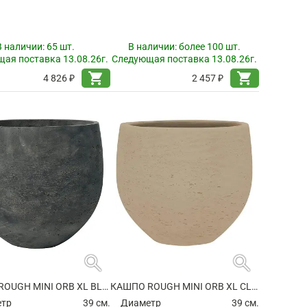
В наличии:
65 шт.
В наличии:
более 100 шт.
ая поставка 13.08.26г.
Следующая поставка 13.08.26г.
shopping_cart
shopping_cart
4 826 ₽
2 457 ₽
search
search
КАШПО ROUGH MINI ORB XL BLACK WASHED
КАШПО ROUGH MINI ORB XL CLAY WASHED
етр
39 см.
Диаметр
39 см.