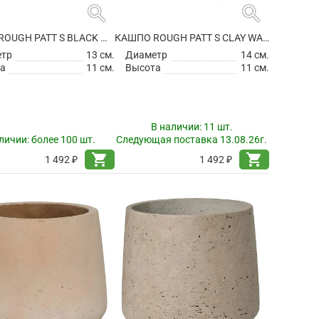
search
search
КАШПО ROUGH PATT S BLACK WASHED
КАШПО ROUGH PATT S CLAY WASHED
етр
13 см.
Диаметр
14 см.
а
11 см.
Высота
11 см.
В наличии:
11 шт.
личии:
более 100 шт.
Следующая поставка 13.08.26г.
shopping_cart
shopping_cart
1 492 ₽
1 492 ₽