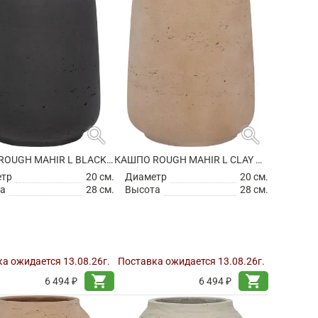
search
search
КАШПО ROUGH MAHIR L BLACK WASHED
КАШПО ROUGH MAHIR L CLAY WASHED
етр
20 см.
Диаметр
20 см.
а
28 см.
Высота
28 см.
а ожидается 13.08.26г.
Поставка ожидается 13.08.26г.
shopping_cart
shopping_cart
6 494 ₽
6 494 ₽