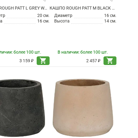
КАШПО ROUGH PATT L GREY WASHED
КАШПО ROUGH PATT M BLACK WASHED
етр
20 см.
Диаметр
16 см.
а
16 см.
Высота
14 см.
личии:
более 100 шт.
В наличии:
более 100 шт.
shopping_cart
shopping_cart
3 159 ₽
2 457 ₽