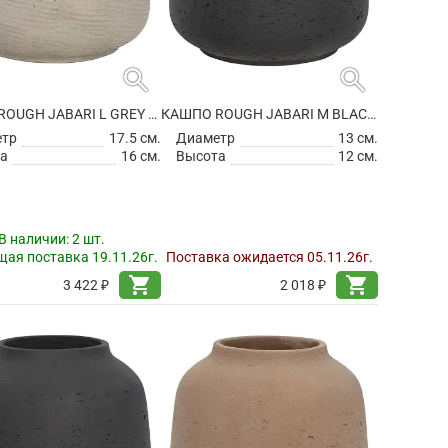
search
search
КАШПО ROUGH JABARI L GREY WASHED
КАШПО ROUGH JABARI M BLACK WASHED
етр
17.5 см.
Диаметр
13 см.
а
16 см.
Высота
12 см.
В наличии:
2 шт.
ая поставка 19.11.26г.
Поставка ожидается 05.11.26г.
shopping_cart
shopping_cart
3 422 ₽
2 018 ₽