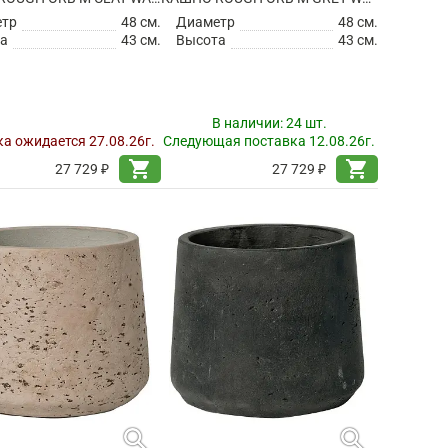
етр
48 см.
Диаметр
48 см.
а
43 см.
Высота
43 см.
В наличии:
24 шт.
а ожидается 27.08.26г.
Следующая поставка 12.08.26г.
shopping_cart
shopping_cart
27 729 ₽
27 729 ₽
search
search