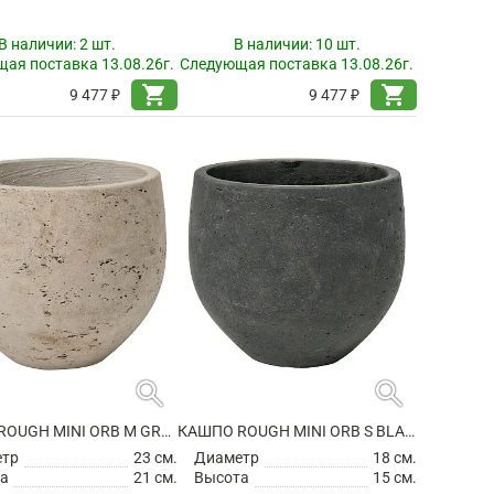
В наличии:
2 шт.
В наличии:
10 шт.
ая поставка 13.08.26г.
Следующая поставка 13.08.26г.
shopping_cart
shopping_cart
9 477 ₽
9 477 ₽
search
search
КАШПО ROUGH MINI ORB M GREY WASHED
КАШПО ROUGH MINI ORB S BLACK WASHED
етр
23 см.
Диаметр
18 см.
а
21 см.
Высота
15 см.