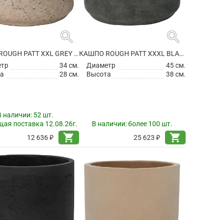
search
search
КАШПО ROUGH PATT XXL GREY WASHED
КАШПО ROUGH PATT XXXL BLACK WASHED
етр
34 см.
Диаметр
45 см.
а
28 см.
Высота
38 см.
В наличии:
52 шт.
ая поставка 12.08.26г.
В наличии:
более 100 шт.
shopping_cart
shopping_cart
12 636 ₽
25 623 ₽