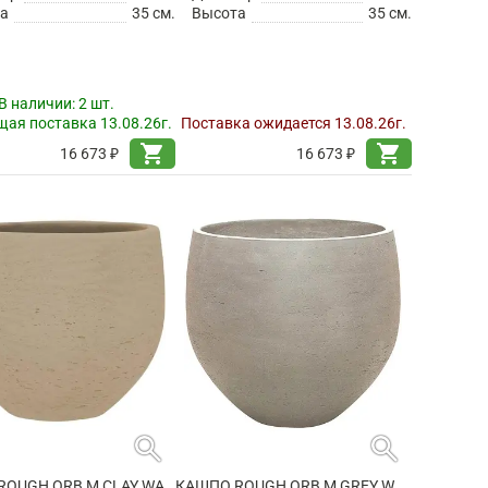
а
35 см.
Высота
35 см.
В наличии:
2 шт.
ая поставка 13.08.26г.
Поставка ожидается 13.08.26г.
shopping_cart
shopping_cart
16 673 ₽
16 673 ₽
search
search
КАШПО ROUGH ORB M CLAY WASHED
КАШПО ROUGH ORB M GREY WASHED