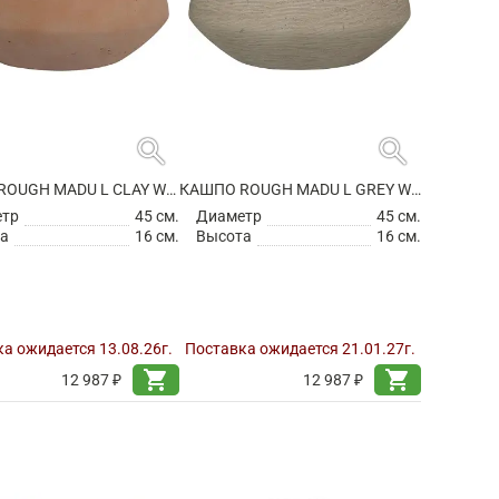
search
search
КАШПО ROUGH MADU L CLAY WASHED
КАШПО ROUGH MADU L GREY WASHED
етр
45 см.
Диаметр
45 см.
а
16 см.
Высота
16 см.
а ожидается 13.08.26г.
Поставка ожидается 21.01.27г.
shopping_cart
shopping_cart
12 987 ₽
12 987 ₽