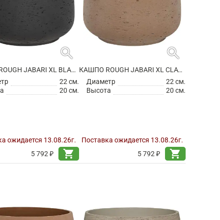
search
search
КАШПО ROUGH JABARI XL BLACK WASHED
КАШПО ROUGH JABARI XL CLAY WASHED
етр
22 см.
Диаметр
22 см.
а
20 см.
Высота
20 см.
а ожидается 13.08.26г.
Поставка ожидается 13.08.26г.
shopping_cart
shopping_cart
5 792 ₽
5 792 ₽