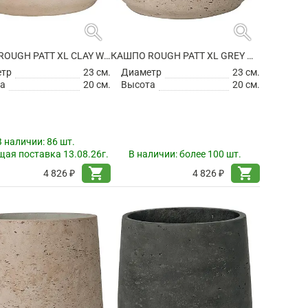
search
search
КАШПО ROUGH PATT XL CLAY WASHED
КАШПО ROUGH PATT XL GREY WASHED
етр
23 см.
Диаметр
23 см.
а
20 см.
Высота
20 см.
В наличии:
86 шт.
ая поставка 13.08.26г.
В наличии:
более 100 шт.
shopping_cart
shopping_cart
4 826 ₽
4 826 ₽