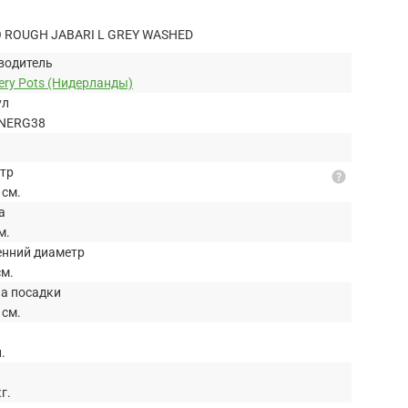
ROUGH JABARI L GREY WASHED
водитель
ery Pots (Нидерланды)
ул
NERG38
тр
help
 см.
а
м.
енний диаметр
см.
на посадки
 см.
л.
кг.