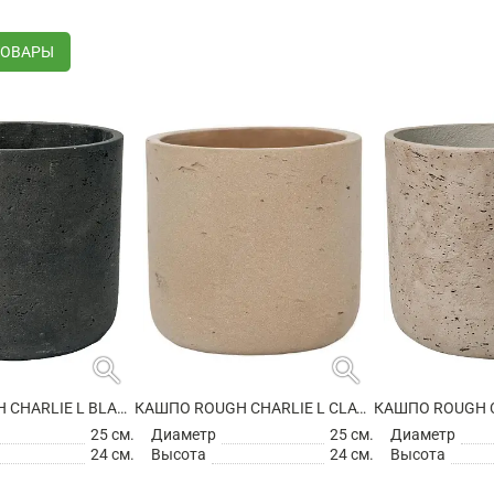
ТОВАРЫ
search
search
КАШПО ROUGH CHARLIE L BLACK WASHED
КАШПО ROUGH CHARLIE L CLAY WASHED
25 см.
Диаметр
25 см.
Диаметр
24 см.
Высота
24 см.
Высота