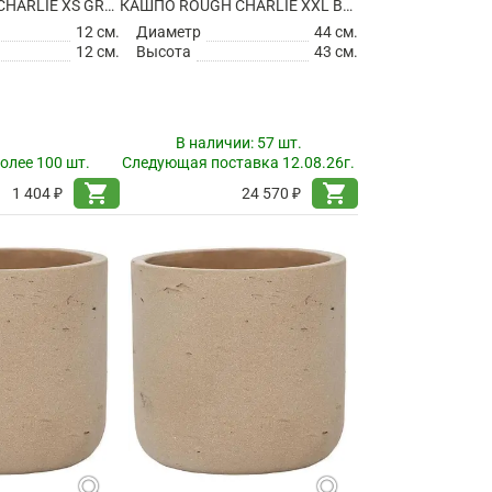
КАШПО ROUGH CHARLIE XS GREY WASHED
КАШПО ROUGH CHARLIE XXL BLACK WASHED
12 см.
Диаметр
44 см.
12 см.
Высота
43 см.
В наличии:
57 шт.
олее 100 шт.
Следующая поставка 12.08.26г.
shopping_cart
shopping_cart
1 404 ₽
24 570 ₽
search
search