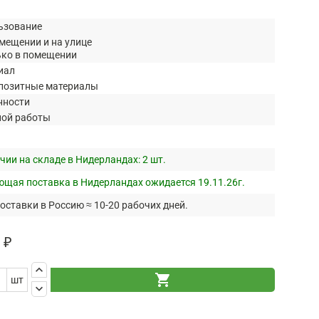
ьзование
мещении и на улице
ько в помещении
иал
позитные материалы
нности
ной работы
чии на складе в Нидерландах:
2 шт.
щая поставка в Нидерландах ожидается 19.11.26г.
оставки в Россию ≈ 10-20 рабочих дней.
 ₽
keyboard_arrow_up
shopping_cart
шт
keyboard_arrow_down