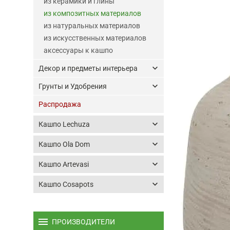
из керамики и глины
из композитных материалов
из натуральных материалов
из искусственных материалов
аксессуары к кашпо
keyboard_arrow_down
Декор и предметы интерьера
keyboard_arrow_down
Грунты и Удобрения
Распродажа
keyboard_arrow_down
Кашпо Lechuza
keyboard_arrow_down
Кашпо Ola Dom
keyboard_arrow_down
Кашпо Artevasi
keyboard_arrow_down
Кашпо Cosapots
menu
ПРОИЗВОДИТЕЛИ