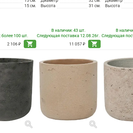
15 см.
Диаметр
32 см.
Диаметр
15 см.
Высота
31 см.
Высота
В наличии:
43 шт.
В налич
:
более 100 шт.
Следующая поставка 12.08.26г.
Следующая пост
shopping_cart
shopping_cart
2 106 ₽
11 057 ₽
search
search