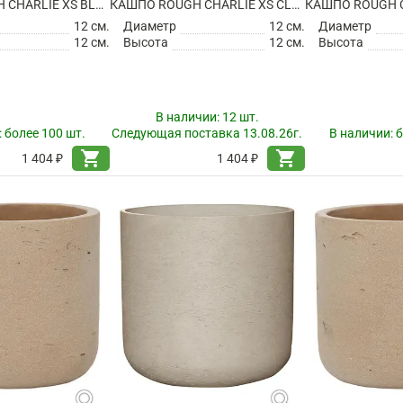
КАШПО ROUGH CHARLIE XS BLACK WASHED
КАШПО ROUGH CHARLIE XS CLAY WASHED
12 см.
Диаметр
12 см.
Диаметр
12 см.
Высота
12 см.
Высота
В наличии:
12 шт.
:
более 100 шт.
Следующая поставка 13.08.26г.
В наличии:
б
shopping_cart
shopping_cart
1 404 ₽
1 404 ₽
search
search