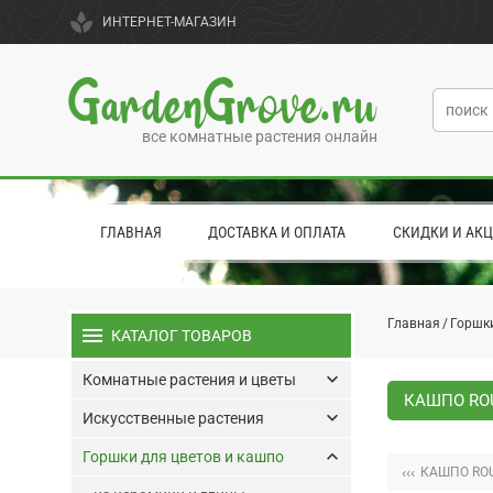
spa
ИНТЕРНЕТ-МАГАЗИН
GardenGrove.ru
все комнатные растения онлайн
ГЛАВНАЯ
ДОСТАВКА И ОПЛАТА
СКИДКИ И АК
Главная
Горшки
menu
КАТАЛОГ ТОВАРОВ
keyboard_arrow_down
Комнатные растения и цветы
КАШПО ROU
keyboard_arrow_down
Искусственные растения
keyboard_arrow_up
Горшки для цветов и кашпо
‹‹‹
КАШПО ROU