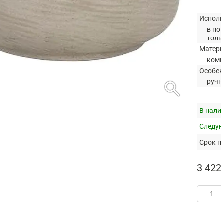
Испол
в по
тол
Матер
ком
Особе
search
руч
В нали
Следую
Срок п
3 422