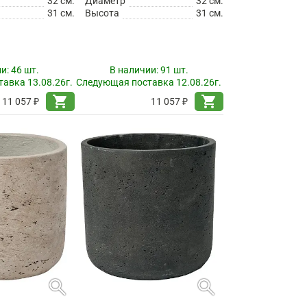
32 см.
Диаметр
32 см.
31 см.
Высота
31 см.
ии:
46 шт.
В наличии:
91 шт.
авка 13.08.26г.
Следующая поставка 12.08.26г.
shopping_cart
shopping_cart
11 057 ₽
11 057 ₽
search
search