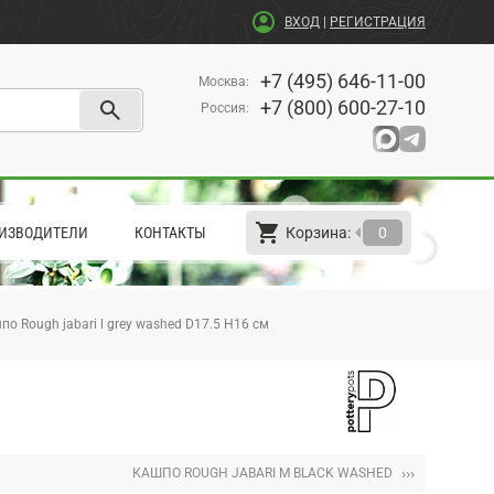
account_circle
ВХОД
|
РЕГИСТРАЦИЯ
+7 (495) 646-11-00
Москва
:
search
+7 (800) 600-27-10
Россия
:
shopping_cart
arrow_left
ИЗВОДИТЕЛИ
КОНТАКТЫ
Корзина:
0
по Rough jabari l grey washed D17.5 H16 см
›››
КАШПО ROUGH JABARI M BLACK WASHED