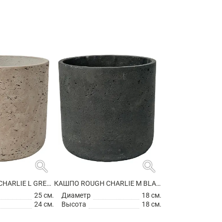
search
search
КАШПО ROUGH CHARLIE L GREY WASHED
КАШПО ROUGH CHARLIE M BLACK WASHED
25 см.
Диаметр
18 см.
24 см.
Высота
18 см.