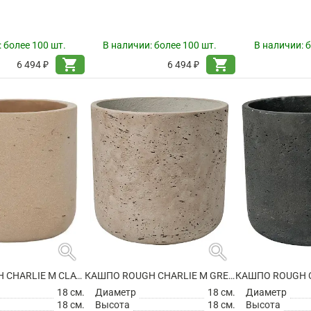
:
более 100 шт.
В наличии:
более 100 шт.
В наличии:
б
shopping_cart
shopping_cart
6 494 ₽
6 494 ₽
search
search
КАШПО ROUGH CHARLIE M CLAY WASHED
КАШПО ROUGH CHARLIE M GREY WASHED
18 см.
Диаметр
18 см.
Диаметр
18 см.
Высота
18 см.
Высота