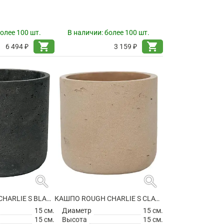
олее 100 шт.
В наличии:
более 100 шт.
shopping_cart
shopping_cart
6 494 ₽
3 159 ₽
search
search
КАШПО ROUGH CHARLIE S BLACK WASHED
КАШПО ROUGH CHARLIE S CLAY WASHED
15 см.
Диаметр
15 см.
15 см.
Высота
15 см.