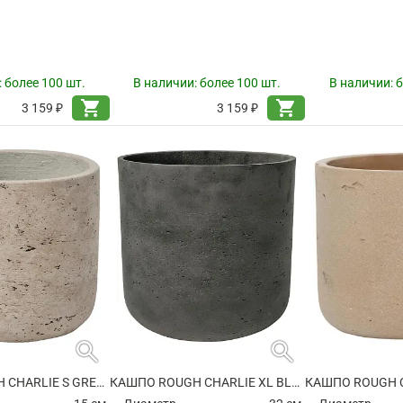
:
более 100 шт.
В наличии:
более 100 шт.
В наличии:
б
shopping_cart
shopping_cart
3 159 ₽
3 159 ₽
search
search
КАШПО ROUGH CHARLIE S GREY WASHED
КАШПО ROUGH CHARLIE XL BLACK WASHED