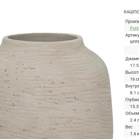
КАШПО 
Произ
Pott
Артик
6PP
Диаме
17.5
Высот
16 с
Внутр
8.1 
Глуби
15.3
Объем
2.4 
Вес
1.6 