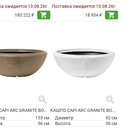
а ожидается 13.08.26г.
Поставка ожидается 13.08.26г.
shopping_cart
shopping_cart
183 222 ₽
18 954 ₽
search
search
КАШПО CAPI ARC GRANITE BOWL LOW WARM TAUPE
КАШПО CAPI ARC GRANITE BOWL LOW WHITE
етр
153 см.
Диаметр
92 см.
а
56 см.
Высота
36 см.