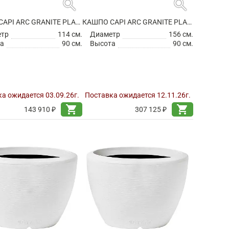
search
search
КАШПО CAPI ARC GRANITE PLANTER BALL WARM TAUPE
КАШПО CAPI ARC GRANITE PLANTER BALL WARM TAUPE
етр
114 см.
Диаметр
156 см.
а
90 см.
Высота
90 см.
а ожидается 03.09.26г.
Поставка ожидается 12.11.26г.
shopping_cart
shopping_cart
143 910 ₽
307 125 ₽