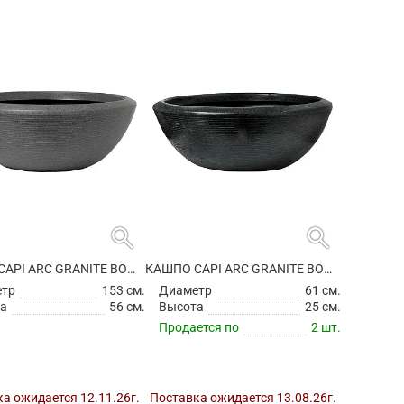
search
search
КАШПО CAPI ARC GRANITE BOWL LOW ANTHRACITE
КАШПО CAPI ARC GRANITE BOWL LOW BLACK
етр
153 см.
Диаметр
61 см.
а
56 см.
Высота
25 см.
Продается по
2 шт.
а ожидается 12.11.26г.
Поставка ожидается 13.08.26г.