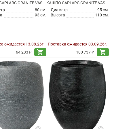
КАШПО CAPI ARC GRANITE VASE ELEGANT BLACK
КАШПО CAPI ARC GRANITE VASE ELEGANT BLACK
етр
80 см.
Диаметр
95 см.
а
93 см.
Высота
110 см.
а ожидается 13.08.26г.
Поставка ожидается 03.09.26г.
shopping_cart
shopping_cart
64 233 ₽
100 737 ₽