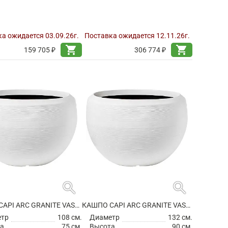
а ожидается 03.09.26г.
Поставка ожидается 12.11.26г.
shopping_cart
shopping_cart
159 705 ₽
306 774 ₽
search
search
КАШПО CAPI ARC GRANITE VASE BALL WHITE
КАШПО CAPI ARC GRANITE VASE BALL WHITE
етр
108 см.
Диаметр
132 см.
а
75 см.
Высота
90 см.