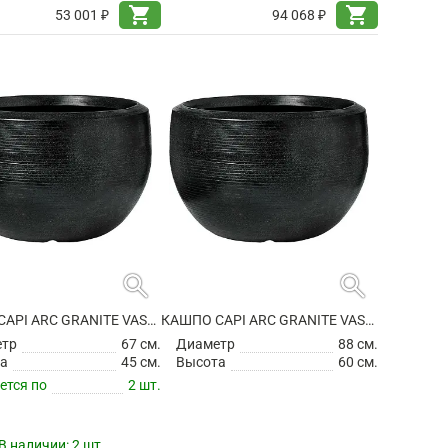
shopping_cart
shopping_cart
53 001 ₽
94 068 ₽
search
search
КАШПО CAPI ARC GRANITE VASE BALL BLACK
КАШПО CAPI ARC GRANITE VASE BALL BLACK
етр
67 см.
Диаметр
88 см.
а
45 см.
Высота
60 см.
ется по
2 шт.
В наличии:
2 шт.