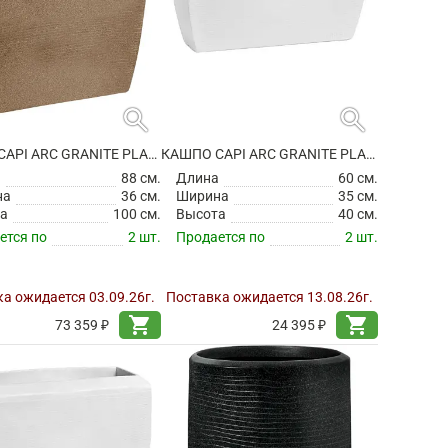
search
search
КАШПО CAPI ARC GRANITE PLANTER RECTANGLE WARM TAUPE
КАШПО CAPI ARC GRANITE PLANTER RECTANGLE WHITE
а
88 см.
Длина
60 см.
на
36 см.
Ширина
35 см.
а
100 см.
Высота
40 см.
ется по
2 шт.
Продается по
2 шт.
а ожидается 03.09.26г.
Поставка ожидается 13.08.26г.
shopping_cart
shopping_cart
73 359 ₽
24 395 ₽