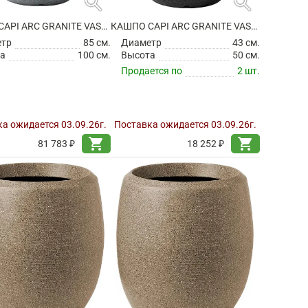
search
search
КАШПО CAPI ARC GRANITE VASE ELEGANT DELUXE ANTHRACITE
КАШПО CAPI ARC GRANITE VASE ELEGANT DELUXE BLACK
етр
85 см.
Диаметр
43 см.
а
100 см.
Высота
50 см.
Продается по
2 шт.
а ожидается 03.09.26г.
Поставка ожидается 03.09.26г.
shopping_cart
shopping_cart
81 783 ₽
18 252 ₽