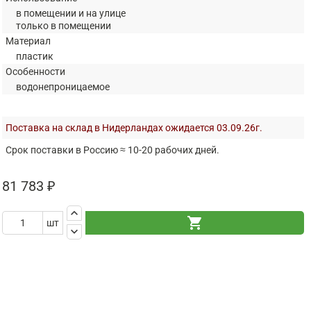
в помещении и на улице
только в помещении
Материал
пластик
Особенности
водонепроницаемое
Поставка на склад в Нидерландах ожидается 03.09.26г.
Срок поставки в Россию ≈ 10-20 рабочих дней.
81 783 ₽
keyboard_arrow_up
shopping_cart
шт
keyboard_arrow_down