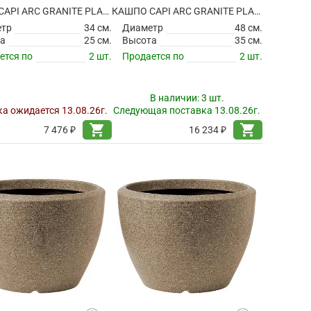
КАШПО CAPI ARC GRANITE PLANTER BALL WARM TAUPE
КАШПО CAPI ARC GRANITE PLANTER BALL WARM TAUPE
етр
34 см.
Диаметр
48 см.
а
25 см.
Высота
35 см.
ется по
2 шт.
Продается по
2 шт.
В наличии:
3 шт.
а ожидается 13.08.26г.
Следующая поставка 13.08.26г.
shopping_cart
shopping_cart
7 476 ₽
16 234 ₽