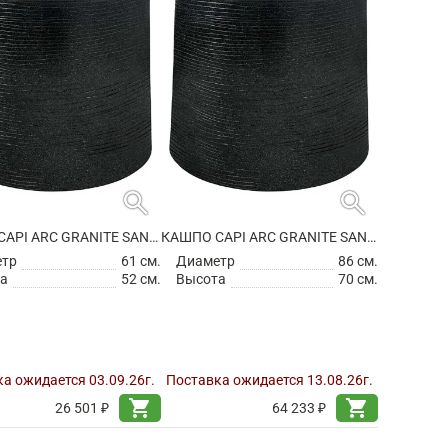
search
search
КАШПО CAPI ARC GRANITE SANDBAG MEDIUM BLACK
КАШПО CAPI ARC GRANITE SANDBAG MEDIUM BLACK
етр
61 см.
Диаметр
86 см.
а
52 см.
Высота
70 см.
а ожидается 03.09.26г.
Поставка ожидается 13.08.26г.
shopping_cart
shopping_cart
26 501 ₽
64 233 ₽