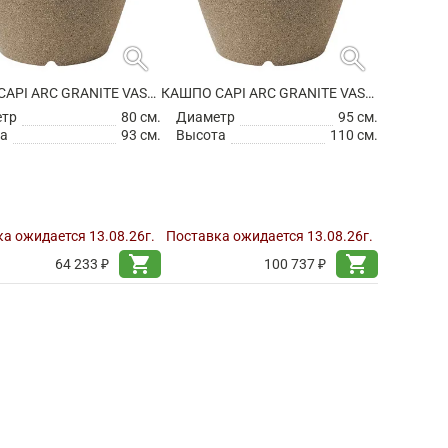
search
search
КАШПО CAPI ARC GRANITE VASE ELEGANT WARM TAUPE
КАШПО CAPI ARC GRANITE VASE ELEGANT WARM TAUPE
етр
80 см.
Диаметр
95 см.
а
93 см.
Высота
110 см.
а ожидается 13.08.26г.
Поставка ожидается 13.08.26г.
shopping_cart
shopping_cart
64 233 ₽
100 737 ₽