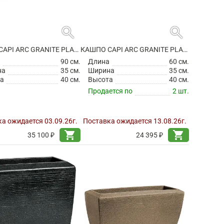
search
search
КАШПО CAPI ARC GRANITE PLANTER RECTANGLE ANTHRACITE
КАШПО CAPI ARC GRANITE PLANTER RECTANGLE BLACK
а
90 см.
Длина
60 см.
на
35 см.
Ширина
35 см.
а
40 см.
Высота
40 см.
Продается по
2 шт.
а ожидается 03.09.26г.
Поставка ожидается 13.08.26г.
shopping_cart
shopping_cart
35 100 ₽
24 395 ₽