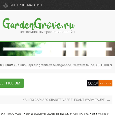
spa
ИНТЕРНЕТ-МАГАЗИН
GardenGrove.ru
все комнатные растения онлайн
rc Granite
Кашпо Capi arc granite vase elegant deluxe warm taupe D85 H100 см
85 H100 СМ
›››
КАШПО CAPI ARC GRANITE VASE ELEGANT WARM TAUPE
КАШПО CAPI ARC GRANITE VASE ELEGANT DELUXE WARM TAUPE