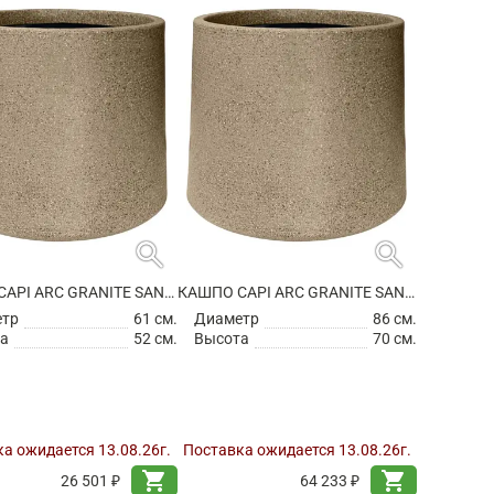
search
search
КАШПО CAPI ARC GRANITE SANDBAG MEDIUM WARM TAUPE
КАШПО CAPI ARC GRANITE SANDBAG MEDIUM WARM TAUPE
етр
61 см.
Диаметр
86 см.
а
52 см.
Высота
70 см.
а ожидается 13.08.26г.
Поставка ожидается 13.08.26г.
shopping_cart
shopping_cart
26 501 ₽
64 233 ₽