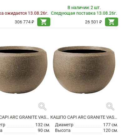
В наличии:
2 шт.
а ожидается 13.08.26г.
Следующая поставка 13.08.26г.
shopping_cart
shopping_cart
306 774 ₽
26 501 ₽
search
search
КАШПО CAPI ARC GRANITE VASE BALL WARM TAUPE
КАШПО CAPI ARC GRANITE VASE BALL WARM TAUPE
етр
132 см.
Диаметр
177 см.
а
90 см.
Высота
120 см.