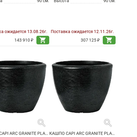
а
90 см.
Высота
90 см.
а ожидается 13.08.26г.
Поставка ожидается 12.11.26г.
shopping_cart
shopping_cart
143 910 ₽
307 125 ₽
search
search
КАШПО CAPI ARC GRANITE PLANTER BALL BLACK
КАШПО CAPI ARC GRANITE PLANTER BALL BLACK