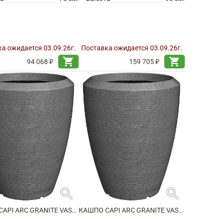
а ожидается 03.09.26г.
Поставка ожидается 03.09.26г.
shopping_cart
shopping_cart
94 068 ₽
159 705 ₽
search
search
КАШПО CAPI ARC GRANITE VASE ELEGANT ANTHRACITE
КАШПО CAPI ARC GRANITE VASE ELEGANT ANTHRACITE