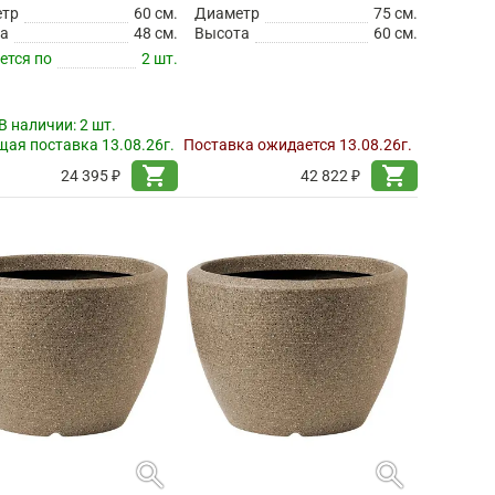
етр
60 см.
Диаметр
75 см.
а
48 см.
Высота
60 см.
ется по
2 шт.
В наличии:
2 шт.
ая поставка 13.08.26г.
Поставка ожидается 13.08.26г.
shopping_cart
shopping_cart
24 395 ₽
42 822 ₽
search
search