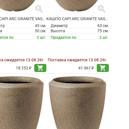
search
search
КАШПО CAPI ARC GRANITE VASE ELEGANT DELUXE WARM TAUPE
КАШПО CAPI ARC GRANITE VASE ELEGANT DELUXE WARM TAUPE
етр
43 см.
Диаметр
63 см.
а
50 см.
Высота
75 см.
ется по
2 шт.
Продается по
2 шт.
а ожидается 13.08.26г.
Поставка ожидается 13.08.26г.
shopping_cart
shopping_cart
18 252 ₽
41 067 ₽