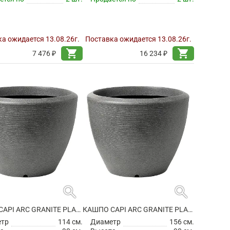
а ожидается 13.08.26г.
Поставка ожидается 13.08.26г.
shopping_cart
shopping_cart
7 476 ₽
16 234 ₽
search
search
КАШПО CAPI ARC GRANITE PLANTER BALL ANTHRACITE
КАШПО CAPI ARC GRANITE PLANTER BALL ANTHRACITE
етр
114 см.
Диаметр
156 см.