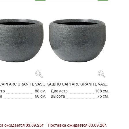
search
search
КАШПО CAPI ARC GRANITE VASE BALL ANTHRACITE
КАШПО CAPI ARC GRANITE VASE BALL ANTHRACITE
етр
88 см.
Диаметр
108 см.
а
60 см.
Высота
75 см.
а ожидается 03.09.26г.
Поставка ожидается 03.09.26г.