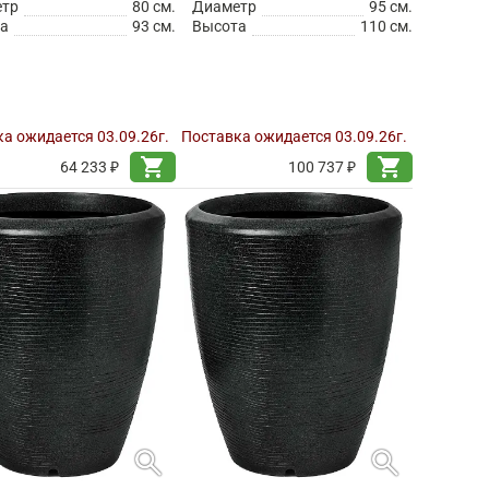
етр
80 см.
Диаметр
95 см.
а
93 см.
Высота
110 см.
а ожидается 03.09.26г.
Поставка ожидается 03.09.26г.
shopping_cart
shopping_cart
64 233 ₽
100 737 ₽
search
search