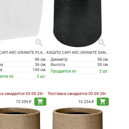
search
search
КАШПО CAPI ARC GRANITE PLANTER RECTANGLE WHITE
КАШПО CAPI ARC GRANITE SANDBAG HIGH BLACK
а
88 см.
Диаметр
38 см.
на
36 см.
Высота
50 см.
а
100 см.
Продается по
2 шт.
ется по
2 шт.
а ожидается 03.09.26г.
Поставка ожидается 03.09.26г.
shopping_cart
shopping_cart
73 359 ₽
16 234 ₽