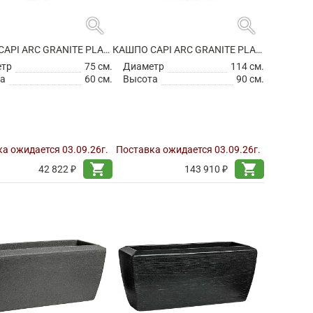
search
search
КАШПО CAPI ARC GRANITE PLANTER BALL WHITE
КАШПО CAPI ARC GRANITE PLANTER BALL WHITE
етр
75 см.
Диаметр
114 см.
а
60 см.
Высота
90 см.
а ожидается 03.09.26г.
Поставка ожидается 03.09.26г.
shopping_cart
shopping_cart
42 822 ₽
143 910 ₽