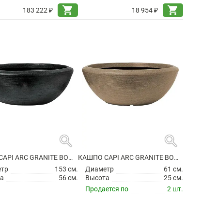
shopping_cart
shopping_cart
183 222 ₽
18 954 ₽
search
search
КАШПО CAPI ARC GRANITE BOWL LOW BLACK
КАШПО CAPI ARC GRANITE BOWL LOW WARM TAUPE
етр
153 см.
Диаметр
61 см.
а
56 см.
Высота
25 см.
Продается по
2 шт.