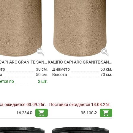
search
search
КАШПО CAPI ARC GRANITE SANDBAG HIGH WARM TAUPE
КАШПО CAPI ARC GRANITE SANDBAG HIGH WARM TAUPE
етр
38 см.
Диаметр
53 см.
а
50 см.
Высота
70 см.
ется по
2 шт.
а ожидается 03.09.26г.
Поставка ожидается 13.08.26г.
shopping_cart
shopping_cart
16 234 ₽
35 100 ₽