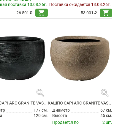
ая поставка 13.08.26г.
Поставка ожидается 13.08.26г.
shopping_cart
shopping_cart
26 501 ₽
53 001 ₽
search
search
КАШПО CAPI ARC GRANITE VASE BALL BLACK
КАШПО CAPI ARC GRANITE VASE BALL WARM TAUPE
етр
177 см.
Диаметр
67 см.
а
120 см.
Высота
45 см.
Продается по
2 шт.