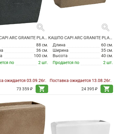
search
search
КАШПО CAPI ARC GRANITE PLANTER RECTANGLE BLACK
КАШПО CAPI ARC GRANITE PLANTER RECTANGLE WARM TAUPE
а
88 см.
Длина
60 см.
на
36 см.
Ширина
35 см.
а
100 см.
Высота
40 см.
ется по
2 шт.
Продается по
2 шт.
а ожидается 03.09.26г.
Поставка ожидается 13.08.26г.
shopping_cart
shopping_cart
73 359 ₽
24 395 ₽