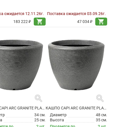
а ожидается 12.11.26г.
Поставка ожидается 03.09.26г.
shopping_cart
shopping_cart
183 222 ₽
47 034 ₽
search
search
КАШПО CAPI ARC GRANITE PLANTER BALL ANTHRACITE
КАШПО CAPI ARC GRANITE PLANTER BALL ANTHRACITE
етр
34 см.
Диаметр
48 см.
а
25 см.
Высота
35 см.
ется по
2 шт.
Продается по
2 шт.