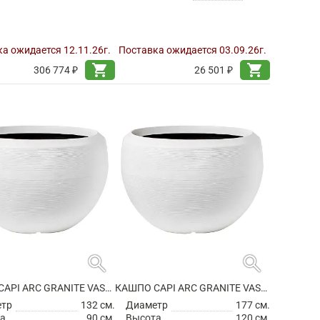
а ожидается 12.11.26г.
Поставка ожидается 03.09.26г.
shopping_cart
shopping_cart
306 774 ₽
26 501 ₽
search
search
КАШПО CAPI ARC GRANITE VASE BALL WHITE
КАШПО CAPI ARC GRANITE VASE BALL WHITE
етр
132 см.
Диаметр
177 см.
а
90 см.
Высота
120 см.