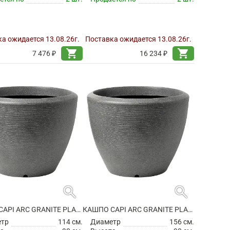
а ожидается 13.08.26г.
Поставка ожидается 13.08.26г.
shopping_cart
shopping_cart
7 476 ₽
16 234 ₽
search
search
КАШПО CAPI ARC GRANITE PLANTER BALL ANTHRACITE
КАШПО CAPI ARC GRANITE PLANTER BALL ANTHRACITE
етр
114 см.
Диаметр
156 см.