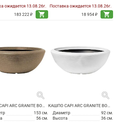
а ожидается 13.08.26г.
Поставка ожидается 13.08.26г.
shopping_cart
shopping_cart
183 222 ₽
18 954 ₽
search
search
КАШПО CAPI ARC GRANITE BOWL LOW WARM TAUPE
КАШПО CAPI ARC GRANITE BOWL LOW WHITE
етр
153 см.
Диаметр
92 см.
а
56 см.
Высота
36 см.