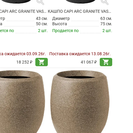
search
search
КАШПО CAPI ARC GRANITE VASE ELEGANT DELUXE BLACK
КАШПО CAPI ARC GRANITE VASE ELEGANT DELUXE BLACK
етр
43 см.
Диаметр
63 см.
а
50 см.
Высота
75 см.
ется по
2 шт.
Продается по
2 шт.
а ожидается 03.09.26г.
Поставка ожидается 13.08.26г.
shopping_cart
shopping_cart
18 252 ₽
41 067 ₽