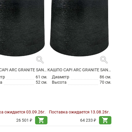
search
search
КАШПО CAPI ARC GRANITE SANDBAG MEDIUM BLACK
КАШПО CAPI ARC GRANITE SANDBAG MEDIUM BLACK
етр
61 см.
Диаметр
86 см.
а
52 см.
Высота
70 см.
а ожидается 03.09.26г.
Поставка ожидается 13.08.26г.
shopping_cart
shopping_cart
26 501 ₽
64 233 ₽