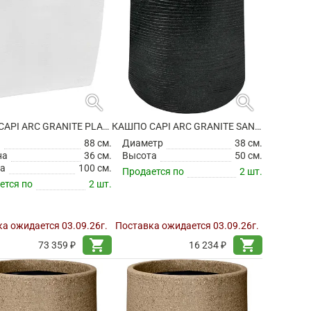
search
search
КАШПО CAPI ARC GRANITE PLANTER RECTANGLE WHITE
КАШПО CAPI ARC GRANITE SANDBAG HIGH BLACK
а
88 см.
Диаметр
38 см.
на
36 см.
Высота
50 см.
а
100 см.
Продается по
2 шт.
ется по
2 шт.
а ожидается 03.09.26г.
Поставка ожидается 03.09.26г.
shopping_cart
shopping_cart
73 359 ₽
16 234 ₽