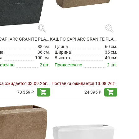
search
search
КАШПО CAPI ARC GRANITE PLANTER RECTANGLE BLACK
КАШПО CAPI ARC GRANITE PLANTER RECTANGLE WARM TAUPE
а
88 см.
Длина
60 см.
на
36 см.
Ширина
35 см.
а
100 см.
Высота
40 см.
ется по
2 шт.
Продается по
2 шт.
а ожидается 03.09.26г.
Поставка ожидается 13.08.26г.
shopping_cart
shopping_cart
73 359 ₽
24 395 ₽