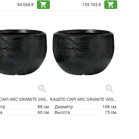
shopping_cart
shopping_cart
94 068 ₽
159 705 ₽
search
search
КАШПО CAPI ARC GRANITE VASE BALL BLACK
КАШПО CAPI ARC GRANITE VASE BALL BLACK
етр
88 см.
Диаметр
108 см.
а
60 см.
Высота
75 см.