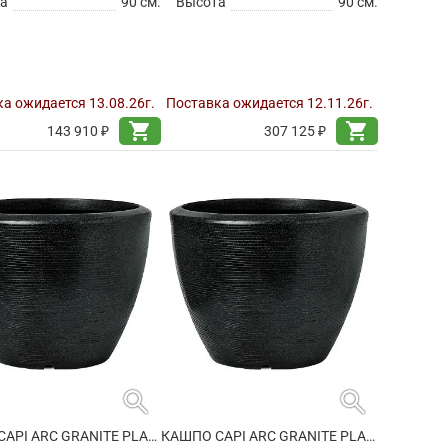
а
90 см.
Высота
90 см.
а ожидается 13.08.26г.
Поставка ожидается 12.11.26г.
shopping_cart
shopping_cart
143 910 ₽
307 125 ₽
search
search
КАШПО CAPI ARC GRANITE PLANTER BALL BLACK
КАШПО CAPI ARC GRANITE PLANTER BALL BLACK