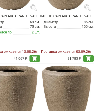
search
search
КАШПО CAPI ARC GRANITE VASE ELEGANT DELUXE WARM TAUPE
КАШПО CAPI ARC GRANITE VASE ELEGANT DELUXE WARM TAUPE
етр
63 см.
Диаметр
85 см.
а
75 см.
Высота
100 см.
ется по
2 шт.
а ожидается 13.08.26г.
Поставка ожидается 03.09.26г.
shopping_cart
shopping_cart
41 067 ₽
81 783 ₽