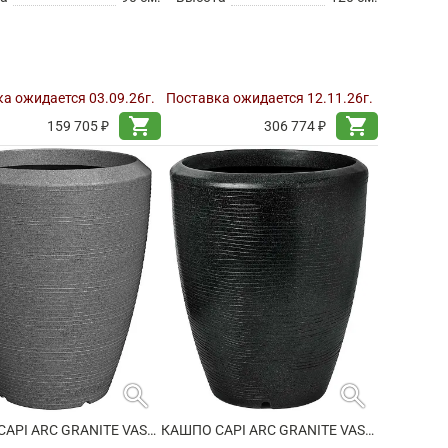
а ожидается 03.09.26г.
Поставка ожидается 12.11.26г.
shopping_cart
shopping_cart
159 705 ₽
306 774 ₽
search
search
КАШПО CAPI ARC GRANITE VASE ELEGANT ANTHRACITE
КАШПО CAPI ARC GRANITE VASE ELEGANT BLACK