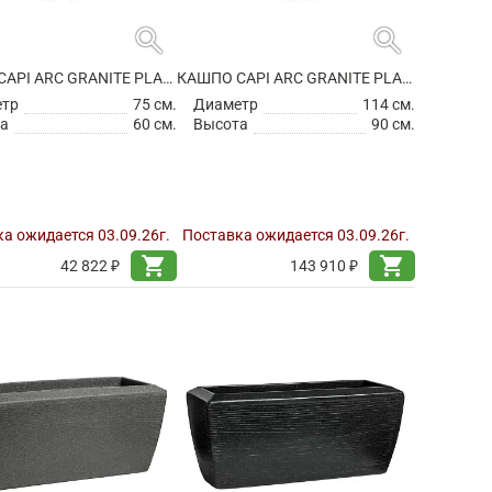
search
search
КАШПО CAPI ARC GRANITE PLANTER BALL WHITE
КАШПО CAPI ARC GRANITE PLANTER BALL WHITE
етр
75 см.
Диаметр
114 см.
а
60 см.
Высота
90 см.
а ожидается 03.09.26г.
Поставка ожидается 03.09.26г.
shopping_cart
shopping_cart
42 822 ₽
143 910 ₽