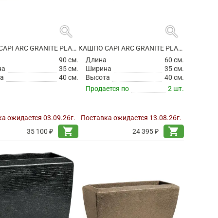
search
search
КАШПО CAPI ARC GRANITE PLANTER RECTANGLE ANTHRACITE
КАШПО CAPI ARC GRANITE PLANTER RECTANGLE BLACK
а
90 см.
Длина
60 см.
на
35 см.
Ширина
35 см.
а
40 см.
Высота
40 см.
Продается по
2 шт.
а ожидается 03.09.26г.
Поставка ожидается 13.08.26г.
shopping_cart
shopping_cart
35 100 ₽
24 395 ₽