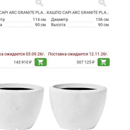
search
search
КАШПО CAPI ARC GRANITE PLANTER BALL WARM TAUPE
КАШПО CAPI ARC GRANITE PLANTER BALL WARM TAUPE
етр
114 см.
Диаметр
156 см.
а
90 см.
Высота
90 см.
а ожидается 03.09.26г.
Поставка ожидается 12.11.26г.
shopping_cart
shopping_cart
143 910 ₽
307 125 ₽