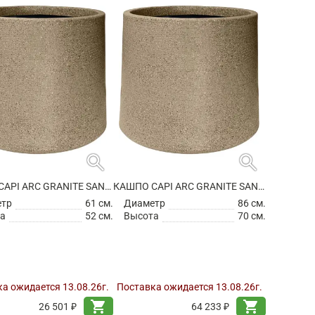
search
search
КАШПО CAPI ARC GRANITE SANDBAG MEDIUM WARM TAUPE
КАШПО CAPI ARC GRANITE SANDBAG MEDIUM WARM TAUPE
етр
61 см.
Диаметр
86 см.
а
52 см.
Высота
70 см.
а ожидается 13.08.26г.
Поставка ожидается 13.08.26г.
shopping_cart
shopping_cart
26 501 ₽
64 233 ₽