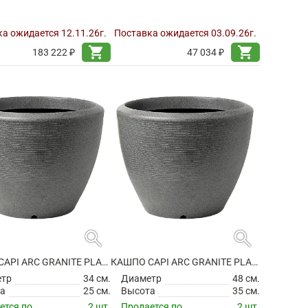
а ожидается 12.11.26г.
Поставка ожидается 03.09.26г.
shopping_cart
shopping_cart
183 222 ₽
47 034 ₽
search
search
КАШПО CAPI ARC GRANITE PLANTER BALL ANTHRACITE
КАШПО CAPI ARC GRANITE PLANTER BALL ANTHRACITE
етр
34 см.
Диаметр
48 см.
а
25 см.
Высота
35 см.
ется по
2 шт.
Продается по
2 шт.