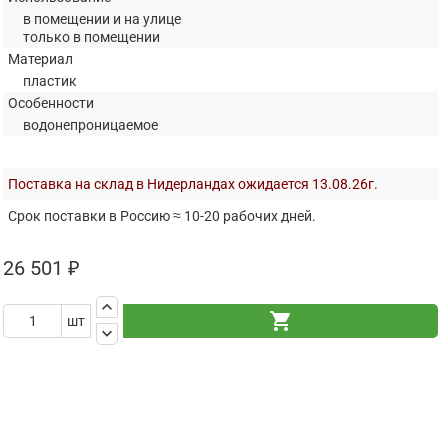
в помещении и на улице
только в помещении
Материал
пластик
Особенности
водонепроницаемое
Поставка на склад в Нидерландах ожидается 13.08.26г.
Срок поставки в Россию ≈ 10-20 рабочих дней.
26 501 ₽
keyboard_arrow_up
shopping_cart
шт
keyboard_arrow_down