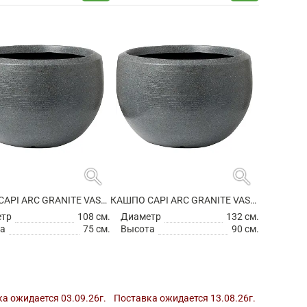
search
search
КАШПО CAPI ARC GRANITE VASE BALL ANTHRACITE
КАШПО CAPI ARC GRANITE VASE BALL ANTHRACITE
етр
108 см.
Диаметр
132 см.
а
75 см.
Высота
90 см.
а ожидается 03.09.26г.
Поставка ожидается 13.08.26г.