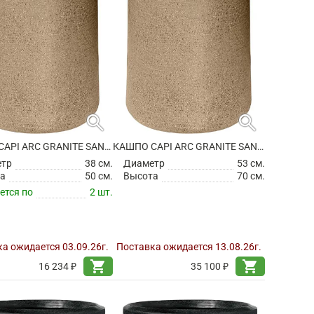
search
search
КАШПО CAPI ARC GRANITE SANDBAG HIGH WARM TAUPE
КАШПО CAPI ARC GRANITE SANDBAG HIGH WARM TAUPE
етр
38 см.
Диаметр
53 см.
а
50 см.
Высота
70 см.
ется по
2 шт.
а ожидается 03.09.26г.
Поставка ожидается 13.08.26г.
shopping_cart
shopping_cart
16 234 ₽
35 100 ₽