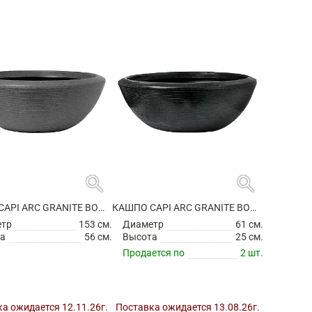
search
search
КАШПО CAPI ARC GRANITE BOWL LOW ANTHRACITE
КАШПО CAPI ARC GRANITE BOWL LOW BLACK
етр
153 см.
Диаметр
61 см.
а
56 см.
Высота
25 см.
Продается по
2 шт.
а ожидается 12.11.26г.
Поставка ожидается 13.08.26г.