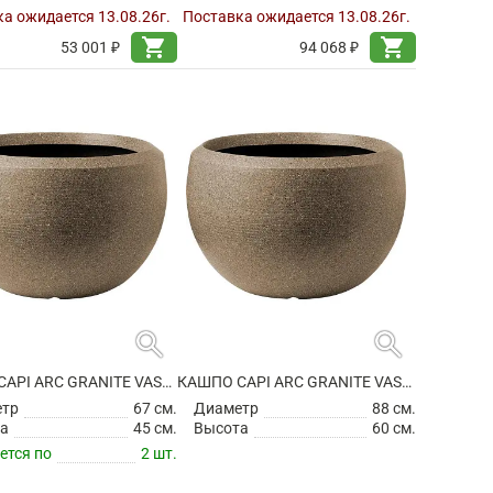
а ожидается 13.08.26г.
Поставка ожидается 13.08.26г.
shopping_cart
shopping_cart
53 001 ₽
94 068 ₽
search
search
КАШПО CAPI ARC GRANITE VASE BALL WARM TAUPE
КАШПО CAPI ARC GRANITE VASE BALL WARM TAUPE
етр
67 см.
Диаметр
88 см.
а
45 см.
Высота
60 см.
ется по
2 шт.