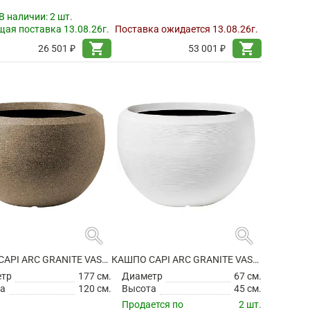
В наличии:
2 шт.
ая поставка 13.08.26г.
Поставка ожидается 13.08.26г.
shopping_cart
shopping_cart
26 501 ₽
53 001 ₽
search
search
КАШПО CAPI ARC GRANITE VASE BALL WARM TAUPE
КАШПО CAPI ARC GRANITE VASE BALL WHITE
етр
177 см.
Диаметр
67 см.
а
120 см.
Высота
45 см.
Продается по
2 шт.