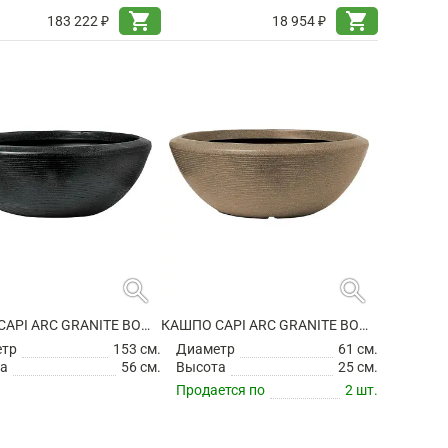
shopping_cart
shopping_cart
183 222 ₽
18 954 ₽
search
search
КАШПО CAPI ARC GRANITE BOWL LOW BLACK
КАШПО CAPI ARC GRANITE BOWL LOW WARM TAUPE
етр
153 см.
Диаметр
61 см.
а
56 см.
Высота
25 см.
Продается по
2 шт.