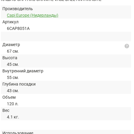
Производитель
Capi Europe (Нидерланды)
Артикул
6CAP8051A
Диаметр
help
67 см.
Высота
45 см.
Внутренний диаметр
55 см.
Глубина посадки
43 см.
Объем
120 л.
Вес
4.1 кг.
Использование