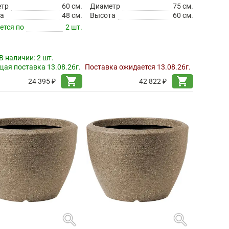
етр
60 см.
Диаметр
75 см.
а
48 см.
Высота
60 см.
ется по
2 шт.
В наличии:
2 шт.
ая поставка 13.08.26г.
Поставка ожидается 13.08.26г.
shopping_cart
shopping_cart
24 395 ₽
42 822 ₽
search
search