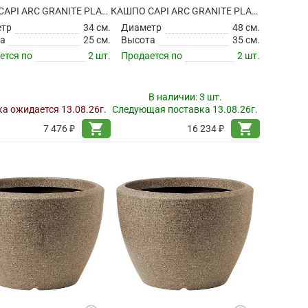
КАШПО CAPI ARC GRANITE PLANTER BALL WARM TAUPE
КАШПО CAPI ARC GRANITE PLANTER BALL WARM TAUPE
етр
34 см.
Диаметр
48 см.
а
25 см.
Высота
35 см.
ется по
2 шт.
Продается по
2 шт.
В наличии:
3 шт.
а ожидается 13.08.26г.
Следующая поставка 13.08.26г.
shopping_cart
shopping_cart
7 476 ₽
16 234 ₽