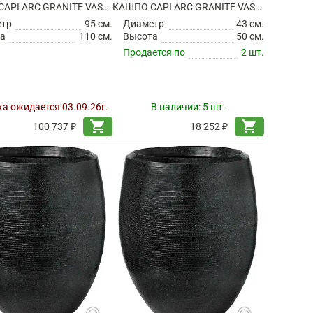
КАШПО CAPI ARC GRANITE VASE ELEGANT BLACK
КАШПО CAPI ARC GRANITE VASE ELEGANT DELUXE ANTHRACITE
етр
95 см.
Диаметр
43 см.
а
110 см.
Высота
50 см.
Продается по
2 шт.
а ожидается 03.09.26г.
В наличии:
5 шт.
shopping_cart
shopping_cart
100 737 ₽
18 252 ₽