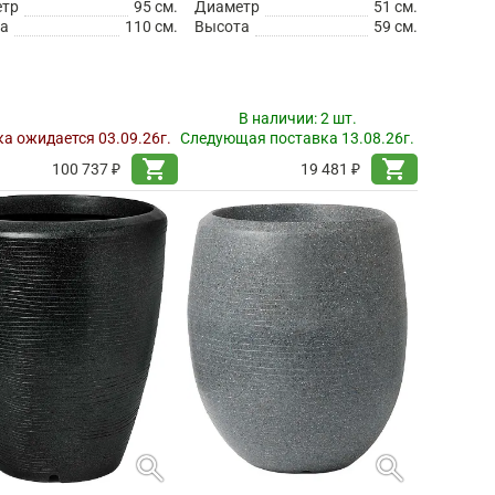
етр
95 см.
Диаметр
51 см.
а
110 см.
Высота
59 см.
В наличии:
2 шт.
а ожидается 03.09.26г.
Следующая поставка 13.08.26г.
shopping_cart
shopping_cart
100 737 ₽
19 481 ₽
search
search