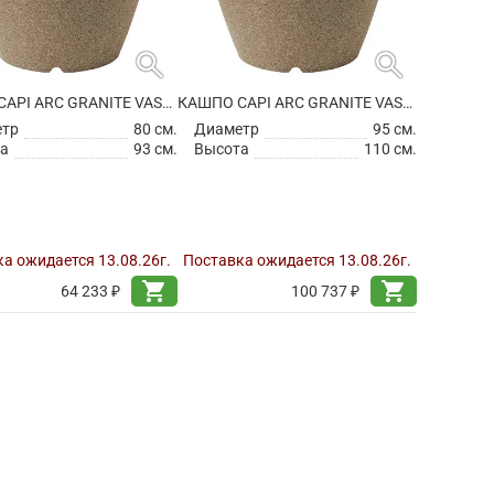
search
search
КАШПО CAPI ARC GRANITE VASE ELEGANT WARM TAUPE
КАШПО CAPI ARC GRANITE VASE ELEGANT WARM TAUPE
етр
80 см.
Диаметр
95 см.
а
93 см.
Высота
110 см.
а ожидается 13.08.26г.
Поставка ожидается 13.08.26г.
shopping_cart
shopping_cart
64 233 ₽
100 737 ₽