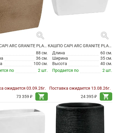
search
search
КАШПО CAPI ARC GRANITE PLANTER RECTANGLE WARM TAUPE
КАШПО CAPI ARC GRANITE PLANTER RECTANGLE WHITE
а
88 см.
Длина
60 см.
на
36 см.
Ширина
35 см.
а
100 см.
Высота
40 см.
ется по
2 шт.
Продается по
2 шт.
а ожидается 03.09.26г.
Поставка ожидается 13.08.26г.
shopping_cart
shopping_cart
73 359 ₽
24 395 ₽