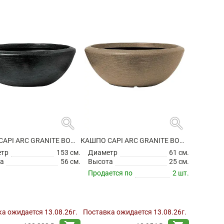
search
search
КАШПО CAPI ARC GRANITE BOWL LOW BLACK
КАШПО CAPI ARC GRANITE BOWL LOW WARM TAUPE
етр
153 см.
Диаметр
61 см.
а
56 см.
Высота
25 см.
Продается по
2 шт.
а ожидается 13.08.26г.
Поставка ожидается 13.08.26г.