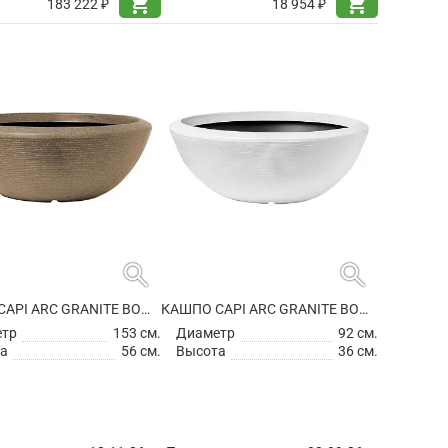
shopping_cart
shopping_cart
183 222 ₽
18 954 ₽
search
search
КАШПО CAPI ARC GRANITE BOWL LOW WARM TAUPE
КАШПО CAPI ARC GRANITE BOWL LOW WHITE
етр
153 см.
Диаметр
92 см.
а
56 см.
Высота
36 см.