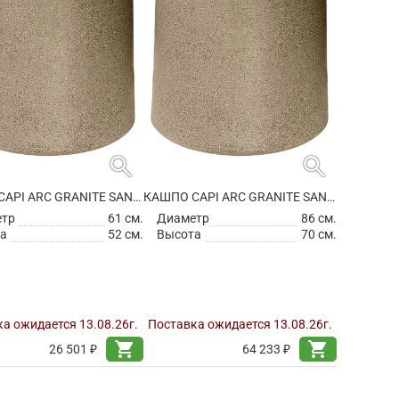
search
search
КАШПО CAPI ARC GRANITE SANDBAG MEDIUM WARM TAUPE
КАШПО CAPI ARC GRANITE SANDBAG MEDIUM WARM TAUPE
етр
61 см.
Диаметр
86 см.
а
52 см.
Высота
70 см.
а ожидается 13.08.26г.
Поставка ожидается 13.08.26г.
shopping_cart
shopping_cart
26 501 ₽
64 233 ₽