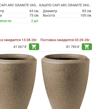
КАШПО CAPI ARC GRANITE VASE ELEGANT DELUXE WARM TAUPE
КАШПО CAPI ARC GRANITE VASE ELEGANT DELUXE WARM TAUPE
етр
63 см.
Диаметр
85 см.
а
75 см.
Высота
100 см.
ется по
2 шт.
а ожидается 13.08.26г.
Поставка ожидается 03.09.26г.
shopping_cart
shopping_cart
41 067 ₽
81 783 ₽