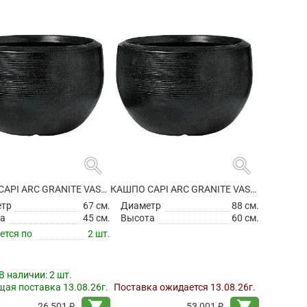
search
search
КАШПО CAPI ARC GRANITE VASE BALL BLACK
КАШПО CAPI ARC GRANITE VASE BALL BLACK
етр
67 см.
Диаметр
88 см.
а
45 см.
Высота
60 см.
ется по
2 шт.
В наличии:
2 шт.
ая поставка 13.08.26г.
Поставка ожидается 13.08.26г.
shopping_cart
shopping_cart
26 501 ₽
53 001 ₽