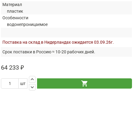
Материал
пластик
Особенности
водонепроницаемое
Поставка на склад в Нидерландах ожидается 03.09.26г.
Срок поставки в Россию ≈ 10-20 рабочих дней.
64 233 ₽
keyboard_arrow_up
shopping_cart
шт
keyboard_arrow_down