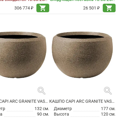
shopping_cart
shopping_cart
306 774 ₽
26 501 ₽
search
search
КАШПО CAPI ARC GRANITE VASE BALL WARM TAUPE
КАШПО CAPI ARC GRANITE VASE BALL WARM TAUPE
етр
132 см.
Диаметр
177 см.
а
90 см.
Высота
120 см.