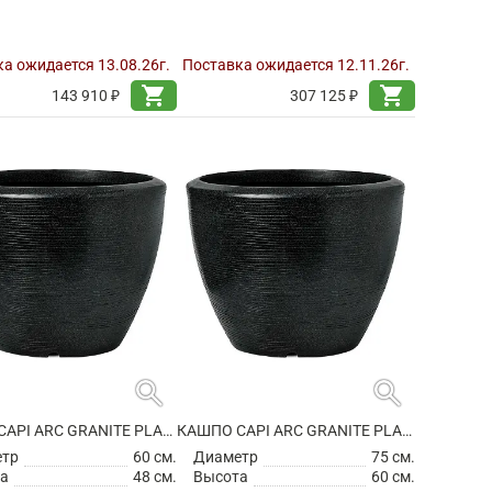
а ожидается 13.08.26г.
Поставка ожидается 12.11.26г.
shopping_cart
shopping_cart
143 910 ₽
307 125 ₽
search
search
КАШПО CAPI ARC GRANITE PLANTER BALL BLACK
КАШПО CAPI ARC GRANITE PLANTER BALL BLACK
етр
60 см.
Диаметр
75 см.
а
48 см.
Высота
60 см.