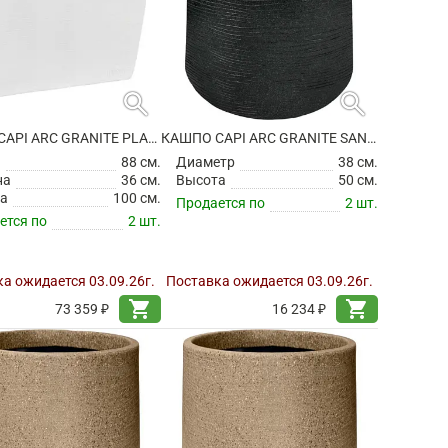
search
search
КАШПО CAPI ARC GRANITE PLANTER RECTANGLE WHITE
КАШПО CAPI ARC GRANITE SANDBAG HIGH BLACK
а
88 см.
Диаметр
38 см.
на
36 см.
Высота
50 см.
а
100 см.
Продается по
2 шт.
ется по
2 шт.
а ожидается 03.09.26г.
Поставка ожидается 03.09.26г.
shopping_cart
shopping_cart
73 359 ₽
16 234 ₽