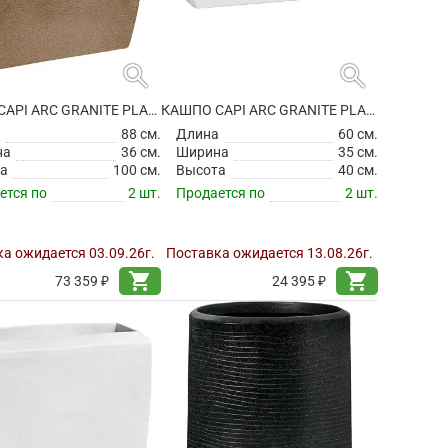
search
search
КАШПО CAPI ARC GRANITE PLANTER RECTANGLE WARM TAUPE
КАШПО CAPI ARC GRANITE PLANTER RECTANGLE WHITE
а
88 см.
Длина
60 см.
на
36 см.
Ширина
35 см.
а
100 см.
Высота
40 см.
ется по
2 шт.
Продается по
2 шт.
а ожидается 03.09.26г.
Поставка ожидается 13.08.26г.
shopping_cart
shopping_cart
73 359 ₽
24 395 ₽