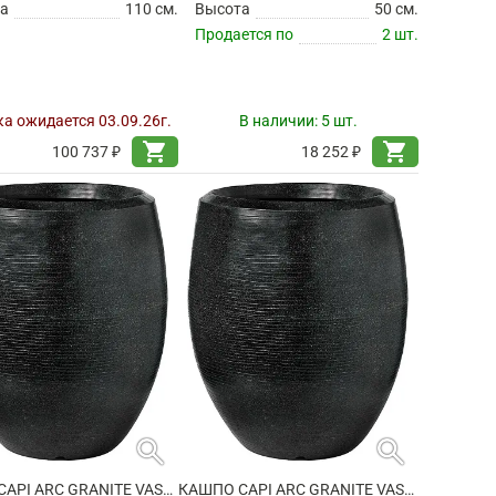
а
110 см.
Высота
50 см.
Продается по
2 шт.
а ожидается 03.09.26г.
В наличии:
5 шт.
shopping_cart
shopping_cart
100 737 ₽
18 252 ₽
search
search
КАШПО CAPI ARC GRANITE VASE ELEGANT DELUXE BLACK
КАШПО CAPI ARC GRANITE VASE ELEGANT DELUXE BLACK