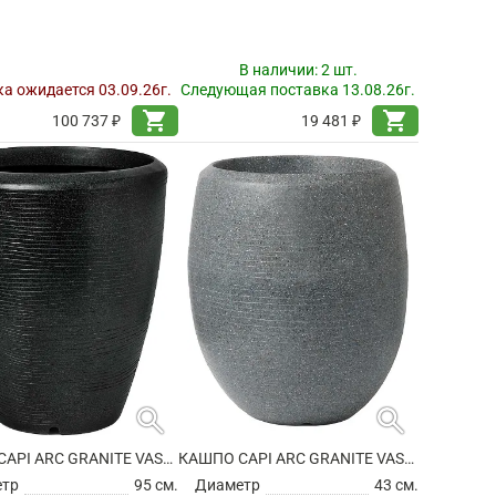
В наличии:
2 шт.
а ожидается 03.09.26г.
Следующая поставка 13.08.26г.
shopping_cart
shopping_cart
100 737 ₽
19 481 ₽
search
search
КАШПО CAPI ARC GRANITE VASE ELEGANT BLACK
КАШПО CAPI ARC GRANITE VASE ELEGANT DELUXE ANTHRACITE
етр
95 см.
Диаметр
43 см.