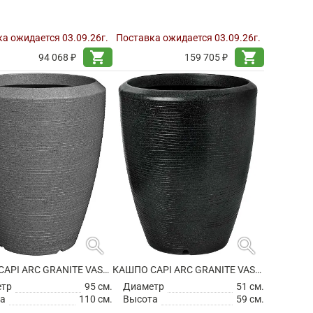
а ожидается 03.09.26г.
Поставка ожидается 03.09.26г.
shopping_cart
shopping_cart
94 068 ₽
159 705 ₽
search
search
КАШПО CAPI ARC GRANITE VASE ELEGANT ANTHRACITE
КАШПО CAPI ARC GRANITE VASE ELEGANT BLACK
етр
95 см.
Диаметр
51 см.
а
110 см.
Высота
59 см.