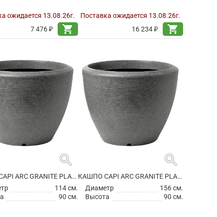
а ожидается 13.08.26г.
Поставка ожидается 13.08.26г.
shopping_cart
shopping_cart
7 476 ₽
16 234 ₽
search
search
КАШПО CAPI ARC GRANITE PLANTER BALL ANTHRACITE
КАШПО CAPI ARC GRANITE PLANTER BALL ANTHRACITE
етр
114 см.
Диаметр
156 см.
а
90 см.
Высота
90 см.