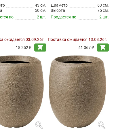
етр
43 см.
Диаметр
63 см.
а
50 см.
Высота
75 см.
ется по
2 шт.
Продается по
2 шт.
а ожидается 03.09.26г.
Поставка ожидается 13.08.26г.
shopping_cart
shopping_cart
18 252 ₽
41 067 ₽
search
search