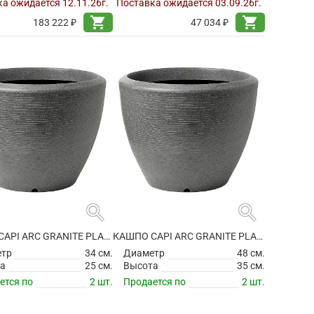
а ожидается 12.11.26г.
Поставка ожидается 03.09.26г.
shopping_cart
shopping_cart
183 222 ₽
47 034 ₽
search
search
КАШПО CAPI ARC GRANITE PLANTER BALL ANTHRACITE
КАШПО CAPI ARC GRANITE PLANTER BALL ANTHRACITE
етр
34 см.
Диаметр
48 см.
а
25 см.
Высота
35 см.
ется по
2 шт.
Продается по
2 шт.