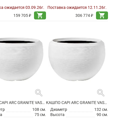
а ожидается 03.09.26г.
Поставка ожидается 12.11.26г.
shopping_cart
shopping_cart
159 705 ₽
306 774 ₽
search
search
КАШПО CAPI ARC GRANITE VASE BALL WHITE
КАШПО CAPI ARC GRANITE VASE BALL WHITE
етр
108 см.
Диаметр
132 см.
а
75 см.
Высота
90 см.