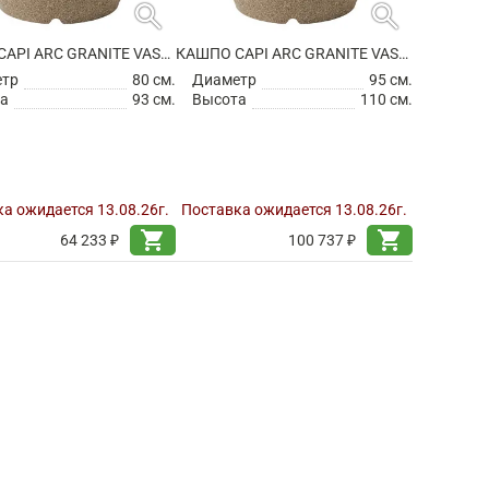
search
search
КАШПО CAPI ARC GRANITE VASE ELEGANT WARM TAUPE
КАШПО CAPI ARC GRANITE VASE ELEGANT WARM TAUPE
етр
80 см.
Диаметр
95 см.
а
93 см.
Высота
110 см.
а ожидается 13.08.26г.
Поставка ожидается 13.08.26г.
shopping_cart
shopping_cart
64 233 ₽
100 737 ₽