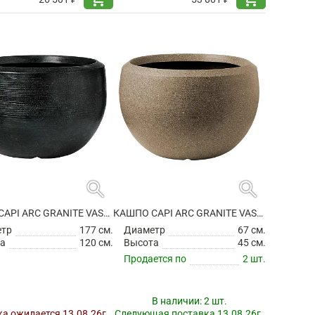
search
search
КАШПО CAPI ARC GRANITE VASE BALL BLACK
КАШПО CAPI ARC GRANITE VASE BALL WARM TAUPE
етр
177 см.
Диаметр
67 см.
а
120 см.
Высота
45 см.
Продается по
2 шт.
В наличии:
2 шт.
а ожидается 13.08.26г.
Следующая поставка 13.08.26г.