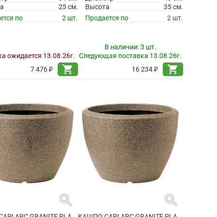
а
25 см.
Высота
35 см.
ется по
2 шт.
Продается по
2 шт.
В наличии:
3 шт.
а ожидается 13.08.26г.
Следующая поставка 13.08.26г.
shopping_cart
shopping_cart
7 476 ₽
16 234 ₽
search
search
КАШПО CAPI ARC GRANITE PLANTER BALL WARM TAUPE
КАШПО CAPI ARC GRANITE PLANTER BALL WARM TAUPE