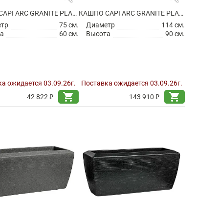
КАШПО CAPI ARC GRANITE PLANTER BALL WHITE
КАШПО CAPI ARC GRANITE PLANTER BALL WHITE
етр
75 см.
Диаметр
114 см.
а
60 см.
Высота
90 см.
а ожидается 03.09.26г.
Поставка ожидается 03.09.26г.
shopping_cart
shopping_cart
42 822 ₽
143 910 ₽