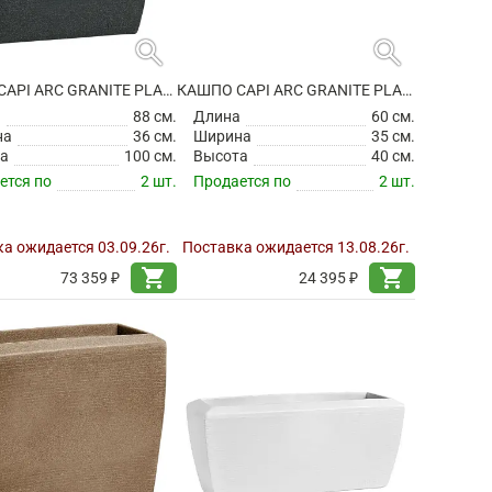
search
search
КАШПО CAPI ARC GRANITE PLANTER RECTANGLE BLACK
КАШПО CAPI ARC GRANITE PLANTER RECTANGLE WARM TAUPE
а
88 см.
Длина
60 см.
на
36 см.
Ширина
35 см.
а
100 см.
Высота
40 см.
ется по
2 шт.
Продается по
2 шт.
а ожидается 03.09.26г.
Поставка ожидается 13.08.26г.
shopping_cart
shopping_cart
73 359 ₽
24 395 ₽