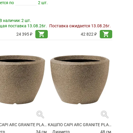
ется по
2 шт.
В наличии:
2 шт.
ая поставка 13.08.26г.
Поставка ожидается 13.08.26г.
shopping_cart
shopping_cart
24 395 ₽
42 822 ₽
search
search
КАШПО CAPI ARC GRANITE PLANTER BALL WARM TAUPE
КАШПО CAPI ARC GRANITE PLANTER BALL WARM TAUPE
етр
34 см.
Диаметр
48 см.