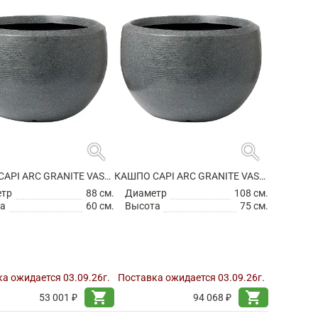
search
search
КАШПО CAPI ARC GRANITE VASE BALL ANTHRACITE
КАШПО CAPI ARC GRANITE VASE BALL ANTHRACITE
етр
88 см.
Диаметр
108 см.
а
60 см.
Высота
75 см.
а ожидается 03.09.26г.
Поставка ожидается 03.09.26г.
shopping_cart
shopping_cart
53 001 ₽
94 068 ₽