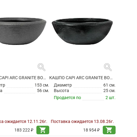
search
search
КАШПО CAPI ARC GRANITE BOWL LOW ANTHRACITE
КАШПО CAPI ARC GRANITE BOWL LOW BLACK
етр
153 см.
Диаметр
61 см.
а
56 см.
Высота
25 см.
Продается по
2 шт.
а ожидается 12.11.26г.
Поставка ожидается 13.08.26г.
shopping_cart
shopping_cart
183 222 ₽
18 954 ₽