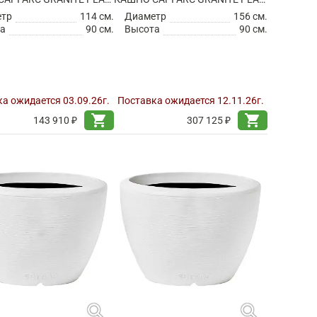
етр
114 см.
Диаметр
156 см.
а
90 см.
Высота
90 см.
а ожидается 03.09.26г.
Поставка ожидается 12.11.26г.
shopping_cart
shopping_cart
143 910 ₽
307 125 ₽
search
search