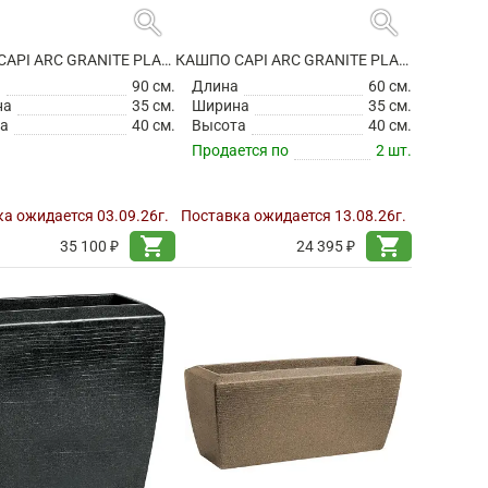
search
search
КАШПО CAPI ARC GRANITE PLANTER RECTANGLE ANTHRACITE
КАШПО CAPI ARC GRANITE PLANTER RECTANGLE BLACK
а
90 см.
Длина
60 см.
на
35 см.
Ширина
35 см.
а
40 см.
Высота
40 см.
Продается по
2 шт.
а ожидается 03.09.26г.
Поставка ожидается 13.08.26г.
shopping_cart
shopping_cart
35 100 ₽
24 395 ₽