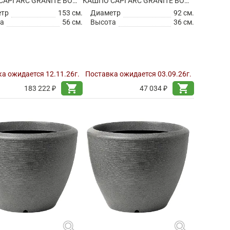
КАШПО CAPI ARC GRANITE BOWL LOW WARM TAUPE
КАШПО CAPI ARC GRANITE BOWL LOW WHITE
етр
153 см.
Диаметр
92 см.
а
56 см.
Высота
36 см.
а ожидается 12.11.26г.
Поставка ожидается 03.09.26г.
shopping_cart
shopping_cart
183 222 ₽
47 034 ₽
search
search