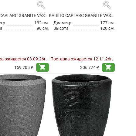
search
search
КАШПО CAPI ARC GRANITE VASE BALL WHITE
КАШПО CAPI ARC GRANITE VASE BALL WHITE
етр
132 см.
Диаметр
177 см.
а
90 см.
Высота
120 см.
а ожидается 03.09.26г.
Поставка ожидается 12.11.26г.
shopping_cart
shopping_cart
159 705 ₽
306 774 ₽