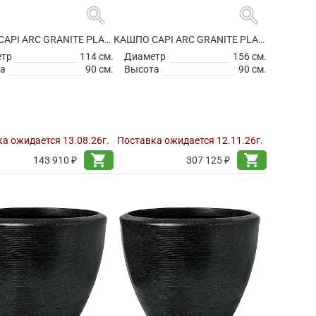
search
search
КАШПО CAPI ARC GRANITE PLANTER BALL ANTHRACITE
КАШПО CAPI ARC GRANITE PLANTER BALL ANTHRACITE
етр
114 см.
Диаметр
156 см.
а
90 см.
Высота
90 см.
а ожидается 13.08.26г.
Поставка ожидается 12.11.26г.
shopping_cart
shopping_cart
143 910 ₽
307 125 ₽