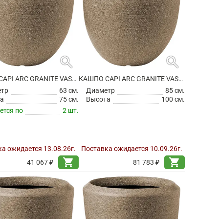
search
search
КАШПО CAPI ARC GRANITE VASE ELEGANT DELUXE WARM TAUPE
КАШПО CAPI ARC GRANITE VASE ELEGANT DELUXE WARM TAUPE
етр
63 см.
Диаметр
85 см.
а
75 см.
Высота
100 см.
ется по
2 шт.
а ожидается 13.08.26г.
Поставка ожидается 10.09.26г.
shopping_cart
shopping_cart
41 067 ₽
81 783 ₽