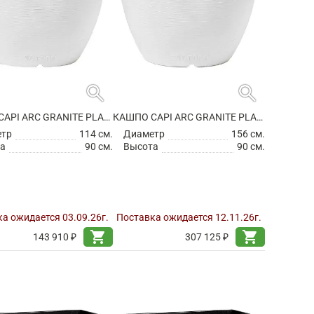
search
search
КАШПО CAPI ARC GRANITE PLANTER BALL WHITE
КАШПО CAPI ARC GRANITE PLANTER BALL WHITE
етр
114 см.
Диаметр
156 см.
а
90 см.
Высота
90 см.
а ожидается 03.09.26г.
Поставка ожидается 12.11.26г.
shopping_cart
shopping_cart
143 910 ₽
307 125 ₽