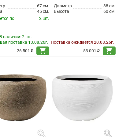
етр
67 см.
Диаметр
88 см.
а
45 см.
Высота
60 см.
ется по
2 шт.
В наличии:
2 шт.
ая поставка 13.08.26г.
Поставка ожидается 20.08.26г.
shopping_cart
shopping_cart
26 501 ₽
53 001 ₽
search
search