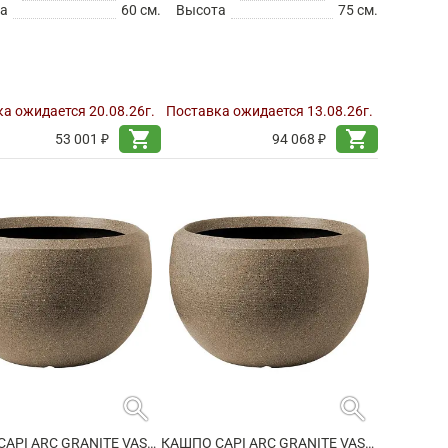
а
60 см.
Высота
75 см.
а ожидается 20.08.26г.
Поставка ожидается 13.08.26г.
shopping_cart
shopping_cart
53 001 ₽
94 068 ₽
search
search
КАШПО CAPI ARC GRANITE VASE BALL WARM TAUPE
КАШПО CAPI ARC GRANITE VASE BALL WARM TAUPE