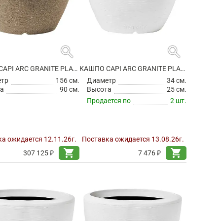
search
search
КАШПО CAPI ARC GRANITE PLANTER BALL WARM TAUPE
КАШПО CAPI ARC GRANITE PLANTER BALL WHITE
етр
156 см.
Диаметр
34 см.
а
90 см.
Высота
25 см.
Продается по
2 шт.
а ожидается 12.11.26г.
Поставка ожидается 13.08.26г.
shopping_cart
shopping_cart
307 125 ₽
7 476 ₽