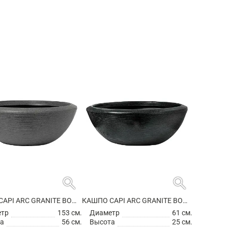
search
search
КАШПО CAPI ARC GRANITE BOWL LOW ANTHRACITE
КАШПО CAPI ARC GRANITE BOWL LOW BLACK
етр
153 см.
Диаметр
61 см.
а
56 см.
Высота
25 см.