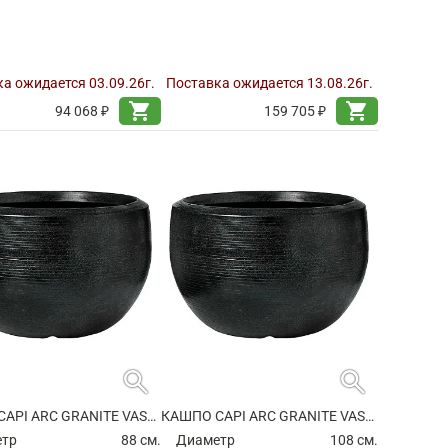
а ожидается 03.09.26г.
Поставка ожидается 13.08.26г.
shopping_cart
shopping_cart
94 068 ₽
159 705 ₽
search
search
КАШПО CAPI ARC GRANITE VASE BALL BLACK
КАШПО CAPI ARC GRANITE VASE BALL BLACK
етр
88 см.
Диаметр
108 см.