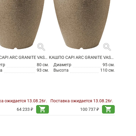
search
search
КАШПО CAPI ARC GRANITE VASE ELEGANT WARM TAUPE
КАШПО CAPI ARC GRANITE VASE ELEGANT WARM TAUPE
етр
80 см.
Диаметр
95 см.
а
93 см.
Высота
110 см.
а ожидается 13.08.26г.
Поставка ожидается 13.08.26г.
shopping_cart
shopping_cart
64 233 ₽
100 737 ₽