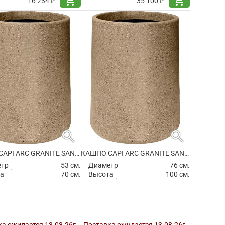
shopping_cart
shopping_cart
16 234 ₽
35 100 ₽
search
search
КАШПО CAPI ARC GRANITE SANDBAG HIGH WARM TAUPE
КАШПО CAPI ARC GRANITE SANDBAG HIGH WARM TAUPE
етр
53 см.
Диаметр
76 см.
а
70 см.
Высота
100 см.