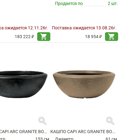
Продается по
2 шт.
а ожидается 12.11.26г.
Поставка ожидается 13.08.26г.
shopping_cart
shopping_cart
183 222 ₽
18 954 ₽
search
search
КАШПО CAPI ARC GRANITE BOWL LOW BLACK
КАШПО CAPI ARC GRANITE BOWL LOW WARM TAUPE
етр
153 см.
Диаметр
61 см.