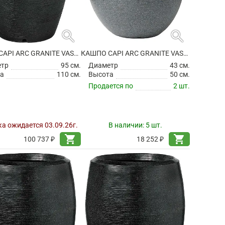
search
search
КАШПО CAPI ARC GRANITE VASE ELEGANT BLACK
КАШПО CAPI ARC GRANITE VASE ELEGANT DELUXE ANTHRACITE
етр
95 см.
Диаметр
43 см.
а
110 см.
Высота
50 см.
Продается по
2 шт.
а ожидается 03.09.26г.
В наличии:
5 шт.
shopping_cart
shopping_cart
100 737 ₽
18 252 ₽