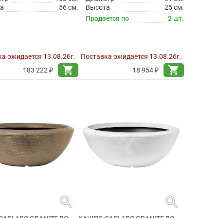
а
56 см.
Высота
25 см.
Продается по
2 шт.
а ожидается 13.08.26г.
Поставка ожидается 13.08.26г.
shopping_cart
shopping_cart
183 222 ₽
18 954 ₽
search
search