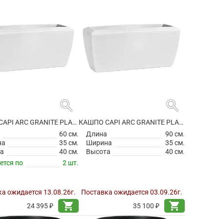
search
search
КАШПО CAPI ARC GRANITE PLANTER RECTANGLE WHITE
КАШПО CAPI ARC GRANITE PLANTER RECTANGLE WHITE
а
60 см.
Длина
90 см.
на
35 см.
Ширина
35 см.
а
40 см.
Высота
40 см.
ется по
2 шт.
а ожидается 13.08.26г.
Поставка ожидается 03.09.26г.
shopping_cart
shopping_cart
24 395 ₽
35 100 ₽