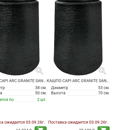
search
search
КАШПО CAPI ARC GRANITE SANDBAG HIGH BLACK
КАШПО CAPI ARC GRANITE SANDBAG HIGH BLACK
етр
38 см.
Диаметр
53 см.
а
50 см.
Высота
70 см.
ется по
2 шт.
а ожидается 03.09.26г.
Поставка ожидается 03.09.26г.