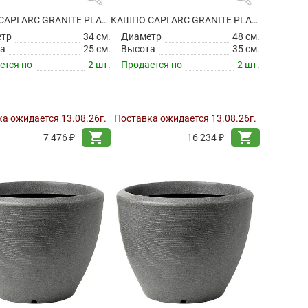
КАШПО CAPI ARC GRANITE PLANTER BALL ANTHRACITE
КАШПО CAPI ARC GRANITE PLANTER BALL ANTHRACITE
етр
34 см.
Диаметр
48 см.
а
25 см.
Высота
35 см.
ется по
2 шт.
Продается по
2 шт.
а ожидается 13.08.26г.
Поставка ожидается 13.08.26г.
shopping_cart
shopping_cart
7 476 ₽
16 234 ₽