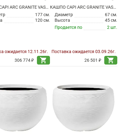
КАШПО CAPI ARC GRANITE VASE BALL WARM TAUPE
КАШПО CAPI ARC GRANITE VASE BALL WHITE
етр
177 см.
Диаметр
67 см.
а
120 см.
Высота
45 см.
Продается по
2 шт.
а ожидается 12.11.26г.
Поставка ожидается 03.09.26г.
shopping_cart
shopping_cart
306 774 ₽
26 501 ₽