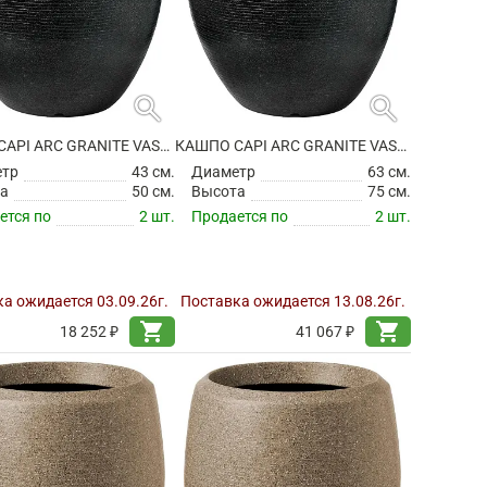
search
search
КАШПО CAPI ARC GRANITE VASE ELEGANT DELUXE BLACK
КАШПО CAPI ARC GRANITE VASE ELEGANT DELUXE BLACK
етр
43 см.
Диаметр
63 см.
а
50 см.
Высота
75 см.
ется по
2 шт.
Продается по
2 шт.
а ожидается 03.09.26г.
Поставка ожидается 13.08.26г.
shopping_cart
shopping_cart
18 252 ₽
41 067 ₽