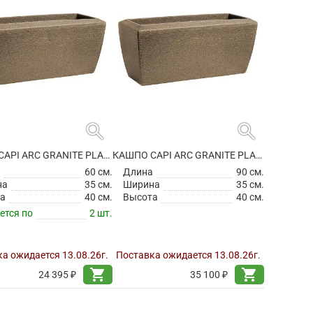
search
search
КАШПО CAPI ARC GRANITE PLANTER RECTANGLE WARM TAUPE
КАШПО CAPI ARC GRANITE PLANTER RECTANGLE WARM TAUPE
а
60 см.
Длина
90 см.
на
35 см.
Ширина
35 см.
а
40 см.
Высота
40 см.
ется по
2 шт.
а ожидается 13.08.26г.
Поставка ожидается 13.08.26г.
shopping_cart
shopping_cart
24 395 ₽
35 100 ₽