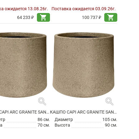
а ожидается 13.08.26г.
Поставка ожидается 03.09.26г.
shopping_cart
shopping_cart
64 233 ₽
100 737 ₽
search
search
КАШПО CAPI ARC GRANITE SANDBAG MEDIUM WARM TAUPE
КАШПО CAPI ARC GRANITE SANDBAG MEDIUM WARM TAUPE
етр
86 см.
Диаметр
105 см.
а
70 см.
Высота
90 см.