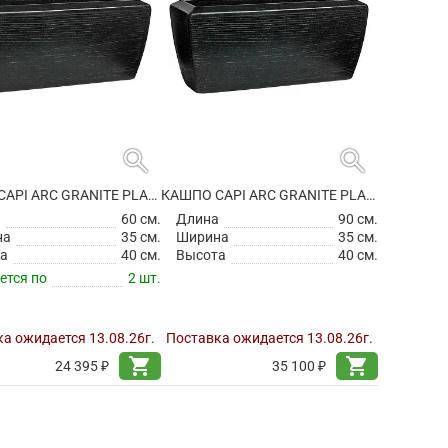
search
search
КАШПО CAPI ARC GRANITE PLANTER RECTANGLE BLACK
КАШПО CAPI ARC GRANITE PLANTER RECTANGLE BLACK
а
60 см.
Длина
90 см.
на
35 см.
Ширина
35 см.
а
40 см.
Высота
40 см.
ется по
2 шт.
а ожидается 13.08.26г.
Поставка ожидается 13.08.26г.
shopping_cart
shopping_cart
24 395 ₽
35 100 ₽