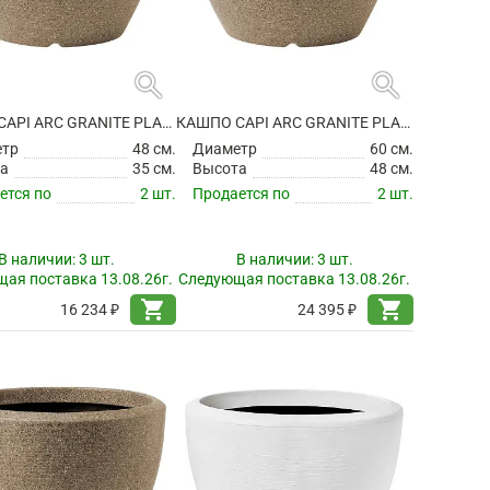
search
search
КАШПО CAPI ARC GRANITE PLANTER BALL WARM TAUPE
КАШПО CAPI ARC GRANITE PLANTER BALL WARM TAUPE
етр
48 см.
Диаметр
60 см.
а
35 см.
Высота
48 см.
ется по
2 шт.
Продается по
2 шт.
В наличии:
3 шт.
В наличии:
3 шт.
ая поставка 13.08.26г.
Следующая поставка 13.08.26г.
shopping_cart
shopping_cart
16 234 ₽
24 395 ₽