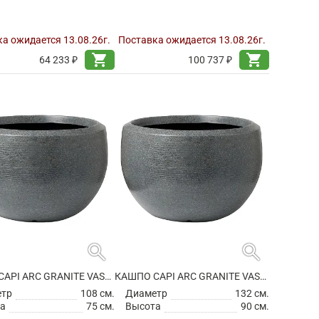
а ожидается 13.08.26г.
Поставка ожидается 13.08.26г.
shopping_cart
shopping_cart
64 233 ₽
100 737 ₽
search
search
КАШПО CAPI ARC GRANITE VASE BALL ANTHRACITE
КАШПО CAPI ARC GRANITE VASE BALL ANTHRACITE
етр
108 см.
Диаметр
132 см.
а
75 см.
Высота
90 см.