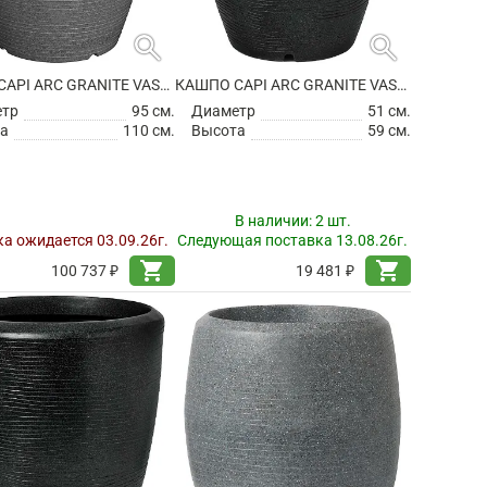
search
search
КАШПО CAPI ARC GRANITE VASE ELEGANT ANTHRACITE
КАШПО CAPI ARC GRANITE VASE ELEGANT BLACK
етр
95 см.
Диаметр
51 см.
а
110 см.
Высота
59 см.
В наличии:
2 шт.
а ожидается 03.09.26г.
Следующая поставка 13.08.26г.
shopping_cart
shopping_cart
100 737 ₽
19 481 ₽