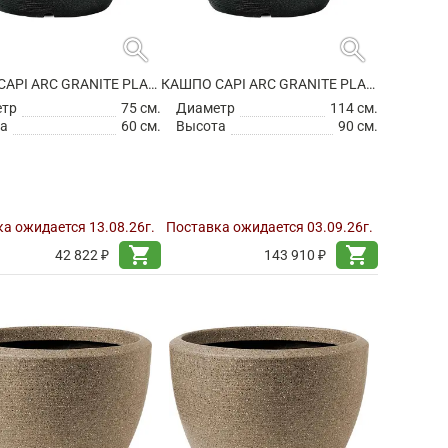
search
search
КАШПО CAPI ARC GRANITE PLANTER BALL BLACK
КАШПО CAPI ARC GRANITE PLANTER BALL BLACK
етр
75 см.
Диаметр
114 см.
а
60 см.
Высота
90 см.
а ожидается 13.08.26г.
Поставка ожидается 03.09.26г.
shopping_cart
shopping_cart
42 822 ₽
143 910 ₽