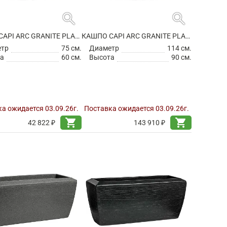
search
search
КАШПО CAPI ARC GRANITE PLANTER BALL WHITE
КАШПО CAPI ARC GRANITE PLANTER BALL WHITE
етр
75 см.
Диаметр
114 см.
а
60 см.
Высота
90 см.
а ожидается 03.09.26г.
Поставка ожидается 03.09.26г.
shopping_cart
shopping_cart
42 822 ₽
143 910 ₽