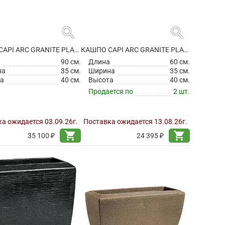
search
search
КАШПО CAPI ARC GRANITE PLANTER RECTANGLE ANTHRACITE
КАШПО CAPI ARC GRANITE PLANTER RECTANGLE BLACK
а
90 см.
Длина
60 см.
на
35 см.
Ширина
35 см.
а
40 см.
Высота
40 см.
Продается по
2 шт.
а ожидается 03.09.26г.
Поставка ожидается 13.08.26г.
shopping_cart
shopping_cart
35 100 ₽
24 395 ₽