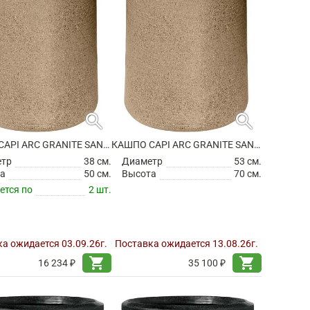
search
search
КАШПО CAPI ARC GRANITE SANDBAG HIGH WARM TAUPE
КАШПО CAPI ARC GRANITE SANDBAG HIGH WARM TAUPE
етр
38 см.
Диаметр
53 см.
а
50 см.
Высота
70 см.
ется по
2 шт.
а ожидается 03.09.26г.
Поставка ожидается 13.08.26г.
shopping_cart
shopping_cart
16 234 ₽
35 100 ₽