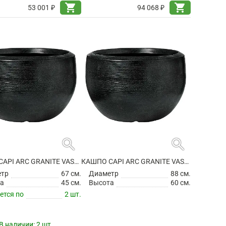
shopping_cart
shopping_cart
53 001 ₽
94 068 ₽
search
search
КАШПО CAPI ARC GRANITE VASE BALL BLACK
КАШПО CAPI ARC GRANITE VASE BALL BLACK
етр
67 см.
Диаметр
88 см.
а
45 см.
Высота
60 см.
ется по
2 шт.
В наличии:
2 шт.