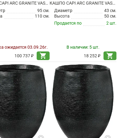
КАШПО CAPI ARC GRANITE VASE ELEGANT BLACK
КАШПО CAPI ARC GRANITE VASE ELEGANT DELUXE ANTHRACITE
етр
95 см.
Диаметр
43 см.
а
110 см.
Высота
50 см.
Продается по
2 шт.
а ожидается 03.09.26г.
В наличии:
5 шт.
shopping_cart
shopping_cart
100 737 ₽
18 252 ₽