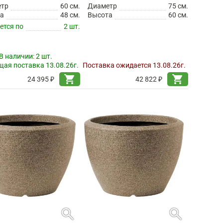
етр
60 см.
Диаметр
75 см.
а
48 см.
Высота
60 см.
ется по
2 шт.
В наличии:
2 шт.
ая поставка 13.08.26г.
Поставка ожидается 13.08.26г.
shopping_cart
shopping_cart
24 395 ₽
42 822 ₽
search
search