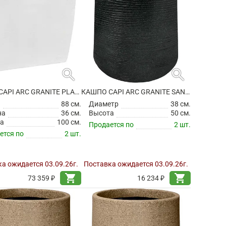
search
search
КАШПО CAPI ARC GRANITE PLANTER RECTANGLE WHITE
КАШПО CAPI ARC GRANITE SANDBAG HIGH BLACK
а
88 см.
Диаметр
38 см.
на
36 см.
Высота
50 см.
а
100 см.
Продается по
2 шт.
ется по
2 шт.
а ожидается 03.09.26г.
Поставка ожидается 03.09.26г.
shopping_cart
shopping_cart
73 359 ₽
16 234 ₽