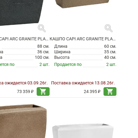
search
search
КАШПО CAPI ARC GRANITE PLANTER RECTANGLE BLACK
КАШПО CAPI ARC GRANITE PLANTER RECTANGLE WARM TAUPE
а
88 см.
Длина
60 см.
на
36 см.
Ширина
35 см.
а
100 см.
Высота
40 см.
ется по
2 шт.
Продается по
2 шт.
а ожидается 03.09.26г.
Поставка ожидается 13.08.26г.
shopping_cart
shopping_cart
73 359 ₽
24 395 ₽