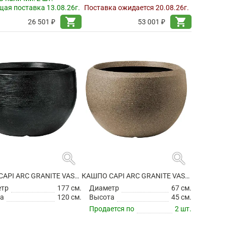
ая поставка 13.08.26г.
Поставка ожидается 20.08.26г.
shopping_cart
shopping_cart
26 501 ₽
53 001 ₽
search
search
КАШПО CAPI ARC GRANITE VASE BALL BLACK
КАШПО CAPI ARC GRANITE VASE BALL WARM TAUPE
етр
177 см.
Диаметр
67 см.
а
120 см.
Высота
45 см.
Продается по
2 шт.