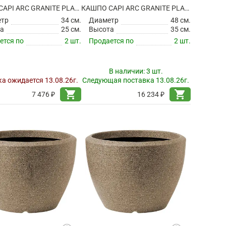
КАШПО CAPI ARC GRANITE PLANTER BALL WARM TAUPE
КАШПО CAPI ARC GRANITE PLANTER BALL WARM TAUPE
етр
34 см.
Диаметр
48 см.
а
25 см.
Высота
35 см.
ется по
2 шт.
Продается по
2 шт.
В наличии:
3 шт.
а ожидается 13.08.26г.
Следующая поставка 13.08.26г.
shopping_cart
shopping_cart
7 476 ₽
16 234 ₽