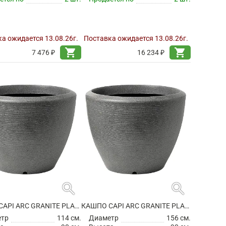
а ожидается 13.08.26г.
Поставка ожидается 13.08.26г.
shopping_cart
shopping_cart
7 476 ₽
16 234 ₽
search
search
КАШПО CAPI ARC GRANITE PLANTER BALL ANTHRACITE
КАШПО CAPI ARC GRANITE PLANTER BALL ANTHRACITE
етр
114 см.
Диаметр
156 см.