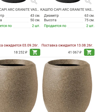
search
search
КАШПО CAPI ARC GRANITE VASE ELEGANT DELUXE BLACK
КАШПО CAPI ARC GRANITE VASE ELEGANT DELUXE BLACK
етр
43 см.
Диаметр
63 см.
а
50 см.
Высота
75 см.
ется по
2 шт.
Продается по
2 шт.
а ожидается 03.09.26г.
Поставка ожидается 13.08.26г.
shopping_cart
shopping_cart
18 252 ₽
41 067 ₽