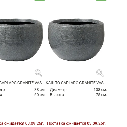
search
search
КАШПО CAPI ARC GRANITE VASE BALL ANTHRACITE
КАШПО CAPI ARC GRANITE VASE BALL ANTHRACITE
етр
88 см.
Диаметр
108 см.
а
60 см.
Высота
75 см.
а ожидается 03.09.26г.
Поставка ожидается 03.09.26г.