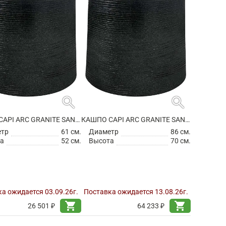
search
search
КАШПО CAPI ARC GRANITE SANDBAG MEDIUM BLACK
КАШПО CAPI ARC GRANITE SANDBAG MEDIUM BLACK
етр
61 см.
Диаметр
86 см.
а
52 см.
Высота
70 см.
а ожидается 03.09.26г.
Поставка ожидается 13.08.26г.
shopping_cart
shopping_cart
26 501 ₽
64 233 ₽