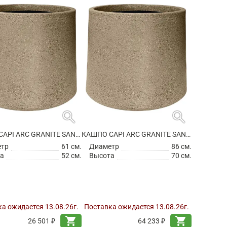
search
search
КАШПО CAPI ARC GRANITE SANDBAG MEDIUM WARM TAUPE
КАШПО CAPI ARC GRANITE SANDBAG MEDIUM WARM TAUPE
етр
61 см.
Диаметр
86 см.
а
52 см.
Высота
70 см.
а ожидается 13.08.26г.
Поставка ожидается 13.08.26г.
shopping_cart
shopping_cart
26 501 ₽
64 233 ₽