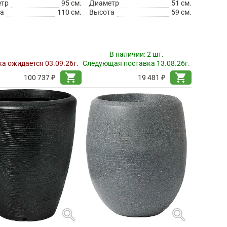
етр
95 см.
Диаметр
51 см.
а
110 см.
Высота
59 см.
В наличии:
2 шт.
а ожидается 03.09.26г.
Следующая поставка 13.08.26г.
shopping_cart
shopping_cart
100 737 ₽
19 481 ₽
search
search