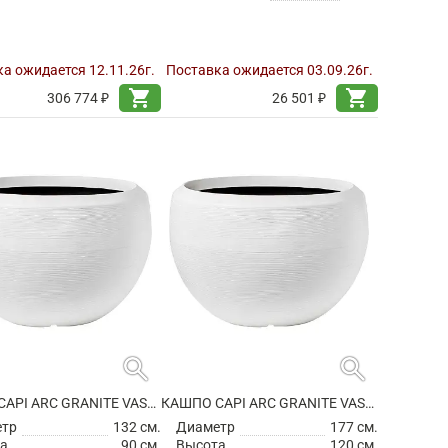
а ожидается 12.11.26г.
Поставка ожидается 03.09.26г.
shopping_cart
shopping_cart
306 774 ₽
26 501 ₽
search
search
КАШПО CAPI ARC GRANITE VASE BALL WHITE
КАШПО CAPI ARC GRANITE VASE BALL WHITE
етр
132 см.
Диаметр
177 см.
а
90 см.
Высота
120 см.