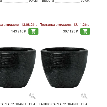
а
90 см.
Высота
90 см.
а ожидается 13.08.26г.
Поставка ожидается 12.11.26г.
shopping_cart
shopping_cart
143 910 ₽
307 125 ₽
search
search
КАШПО CAPI ARC GRANITE PLANTER BALL BLACK
КАШПО CAPI ARC GRANITE PLANTER BALL BLACK