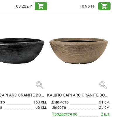
shopping_cart
shopping_cart
183 222 ₽
18 954 ₽
search
search
КАШПО CAPI ARC GRANITE BOWL LOW BLACK
КАШПО CAPI ARC GRANITE BOWL LOW WARM TAUPE
етр
153 см.
Диаметр
61 см.
а
56 см.
Высота
25 см.
Продается по
2 шт.