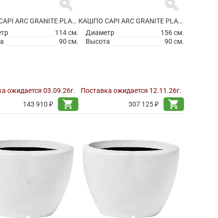
search
search
КАШПО CAPI ARC GRANITE PLANTER BALL WARM TAUPE
КАШПО CAPI ARC GRANITE PLANTER BALL WARM TAUPE
етр
114 см.
Диаметр
156 см.
а
90 см.
Высота
90 см.
а ожидается 03.09.26г.
Поставка ожидается 12.11.26г.
shopping_cart
shopping_cart
143 910 ₽
307 125 ₽