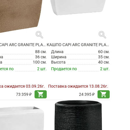
search
search
КАШПО CAPI ARC GRANITE PLANTER RECTANGLE WARM TAUPE
КАШПО CAPI ARC GRANITE PLANTER RECTANGLE WHITE
а
88 см.
Длина
60 см.
на
36 см.
Ширина
35 см.
а
100 см.
Высота
40 см.
ется по
2 шт.
Продается по
2 шт.
а ожидается 03.09.26г.
Поставка ожидается 13.08.26г.
shopping_cart
shopping_cart
73 359 ₽
24 395 ₽