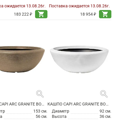
а ожидается 13.08.26г.
Поставка ожидается 13.08.26г.
shopping_cart
shopping_cart
183 222 ₽
18 954 ₽
search
search
КАШПО CAPI ARC GRANITE BOWL LOW WARM TAUPE
КАШПО CAPI ARC GRANITE BOWL LOW WHITE
етр
153 см.
Диаметр
92 см.
а
56 см.
Высота
36 см.