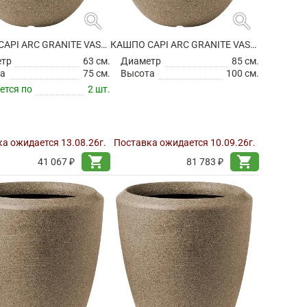
search
search
КАШПО CAPI ARC GRANITE VASE ELEGANT DELUXE WARM TAUPE
КАШПО CAPI ARC GRANITE VASE ELEGANT DELUXE WARM TAUPE
етр
63 см.
Диаметр
85 см.
а
75 см.
Высота
100 см.
ется по
2 шт.
а ожидается 13.08.26г.
Поставка ожидается 10.09.26г.
shopping_cart
shopping_cart
41 067 ₽
81 783 ₽