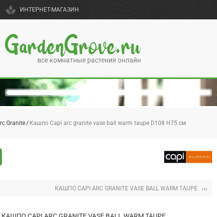
spa
ИНТЕРНЕТ-МАГАЗИН
GardenGrove.ru
все комнатные растения онлайн
rc Granite
Кашпо Capi arc granite vase ball warm taupe D108 H75 см
›››
КАШПО CAPI ARC GRANITE VASE BALL WARM TAUPE
КАШПО CAPI ARC GRANITE VASE BALL WARM TAUPE