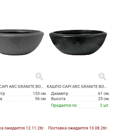
search
search
КАШПО CAPI ARC GRANITE BOWL LOW ANTHRACITE
КАШПО CAPI ARC GRANITE BOWL LOW BLACK
етр
153 см.
Диаметр
61 см.
а
56 см.
Высота
25 см.
Продается по
2 шт.
а ожидается 12.11.26г.
Поставка ожидается 13.08.26г.