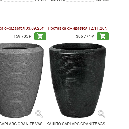
а ожидается 03.09.26г.
Поставка ожидается 12.11.26г.
shopping_cart
shopping_cart
159 705 ₽
306 774 ₽
search
search
КАШПО CAPI ARC GRANITE VASE ELEGANT ANTHRACITE
КАШПО CAPI ARC GRANITE VASE ELEGANT BLACK