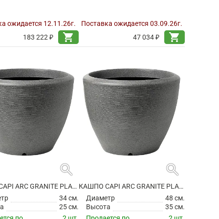
а ожидается 12.11.26г.
Поставка ожидается 03.09.26г.
shopping_cart
shopping_cart
183 222 ₽
47 034 ₽
search
search
КАШПО CAPI ARC GRANITE PLANTER BALL ANTHRACITE
КАШПО CAPI ARC GRANITE PLANTER BALL ANTHRACITE
етр
34 см.
Диаметр
48 см.
а
25 см.
Высота
35 см.
ется по
2 шт.
Продается по
2 шт.