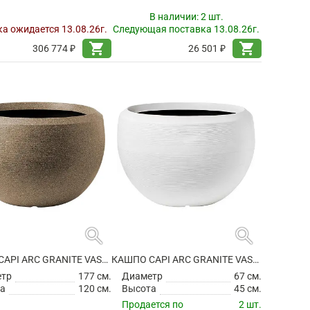
В наличии:
2 шт.
а ожидается 13.08.26г.
Следующая поставка 13.08.26г.
shopping_cart
shopping_cart
306 774 ₽
26 501 ₽
search
search
КАШПО CAPI ARC GRANITE VASE BALL WARM TAUPE
КАШПО CAPI ARC GRANITE VASE BALL WHITE
етр
177 см.
Диаметр
67 см.
а
120 см.
Высота
45 см.
Продается по
2 шт.