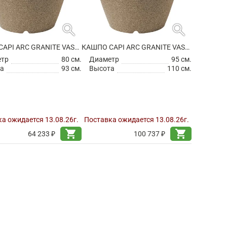
search
search
КАШПО CAPI ARC GRANITE VASE ELEGANT WARM TAUPE
КАШПО CAPI ARC GRANITE VASE ELEGANT WARM TAUPE
етр
80 см.
Диаметр
95 см.
а
93 см.
Высота
110 см.
а ожидается 13.08.26г.
Поставка ожидается 13.08.26г.
shopping_cart
shopping_cart
64 233 ₽
100 737 ₽