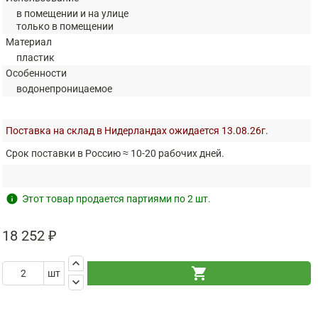
в помещении и на улице
только в помещении
Материал
пластик
Особенности
водонепроницаемое
Поставка на склад в Нидерландах ожидается 13.08.26г.
Срок поставки в Россию ≈ 10-20 рабочих дней.
info
Этот товар продается партиями по 2 шт.
18 252 ₽
keyboard_arrow_up
shopping_cart
шт
keyboard_arrow_down