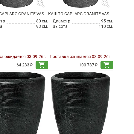
search
search
КАШПО CAPI ARC GRANITE VASE ELEGANT ANTHRACITE
КАШПО CAPI ARC GRANITE VASE ELEGANT ANTHRACITE
етр
80 см.
Диаметр
95 см.
а
93 см.
Высота
110 см.
а ожидается 03.09.26г.
Поставка ожидается 03.09.26г.
shopping_cart
shopping_cart
64 233 ₽
100 737 ₽