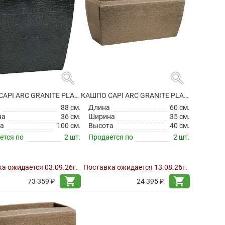
search
search
КАШПО CAPI ARC GRANITE PLANTER RECTANGLE BLACK
КАШПО CAPI ARC GRANITE PLANTER RECTANGLE WARM TAUPE
а
88 см.
Длина
60 см.
на
36 см.
Ширина
35 см.
а
100 см.
Высота
40 см.
ется по
2 шт.
Продается по
2 шт.
а ожидается 03.09.26г.
Поставка ожидается 13.08.26г.
shopping_cart
shopping_cart
73 359 ₽
24 395 ₽