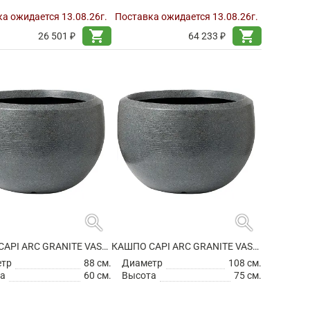
а ожидается 13.08.26г.
Поставка ожидается 13.08.26г.
shopping_cart
shopping_cart
26 501 ₽
64 233 ₽
search
search
КАШПО CAPI ARC GRANITE VASE BALL ANTHRACITE
КАШПО CAPI ARC GRANITE VASE BALL ANTHRACITE
етр
88 см.
Диаметр
108 см.
а
60 см.
Высота
75 см.