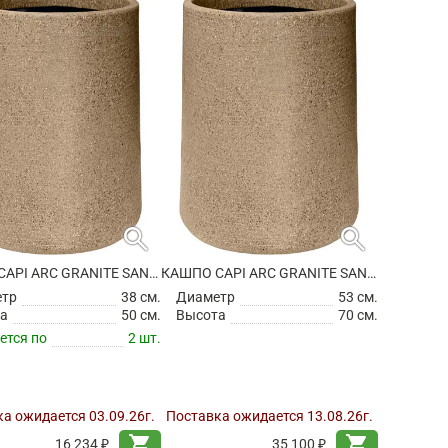
search
search
КАШПО CAPI ARC GRANITE SANDBAG HIGH WARM TAUPE
КАШПО CAPI ARC GRANITE SANDBAG HIGH WARM TAUPE
етр
38 см.
Диаметр
53 см.
а
50 см.
Высота
70 см.
ется по
2 шт.
а ожидается 03.09.26г.
Поставка ожидается 13.08.26г.
shopping_cart
shopping_cart
16 234 ₽
35 100 ₽