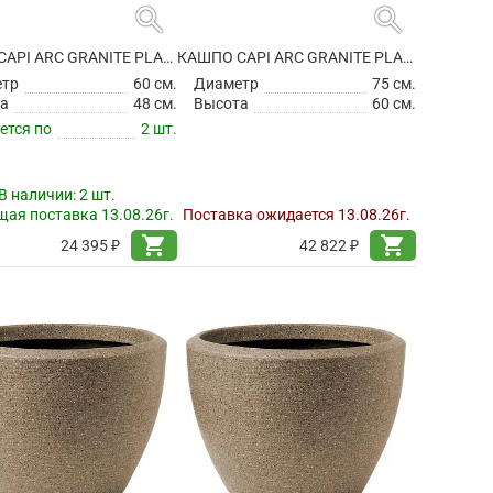
search
search
КАШПО CAPI ARC GRANITE PLANTER BALL BLACK
КАШПО CAPI ARC GRANITE PLANTER BALL BLACK
етр
60 см.
Диаметр
75 см.
а
48 см.
Высота
60 см.
ется по
2 шт.
В наличии:
2 шт.
ая поставка 13.08.26г.
Поставка ожидается 13.08.26г.
shopping_cart
shopping_cart
24 395 ₽
42 822 ₽