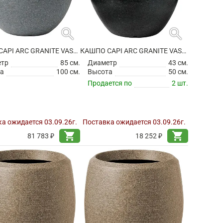
search
search
КАШПО CAPI ARC GRANITE VASE ELEGANT DELUXE ANTHRACITE
КАШПО CAPI ARC GRANITE VASE ELEGANT DELUXE BLACK
етр
85 см.
Диаметр
43 см.
а
100 см.
Высота
50 см.
Продается по
2 шт.
а ожидается 03.09.26г.
Поставка ожидается 03.09.26г.
shopping_cart
shopping_cart
81 783 ₽
18 252 ₽