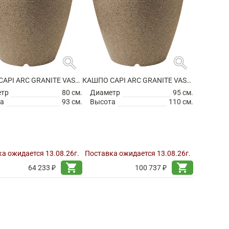
search
search
КАШПО CAPI ARC GRANITE VASE ELEGANT WARM TAUPE
КАШПО CAPI ARC GRANITE VASE ELEGANT WARM TAUPE
етр
80 см.
Диаметр
95 см.
а
93 см.
Высота
110 см.
а ожидается 13.08.26г.
Поставка ожидается 13.08.26г.
shopping_cart
shopping_cart
64 233 ₽
100 737 ₽