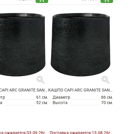
search
search
КАШПО CAPI ARC GRANITE SANDBAG MEDIUM BLACK
КАШПО CAPI ARC GRANITE SANDBAG MEDIUM BLACK
етр
61 см.
Диаметр
86 см.
а
52 см.
Высота
70 см.
а ожидается 03.09.26г.
Поставка ожидается 13.08.26г.