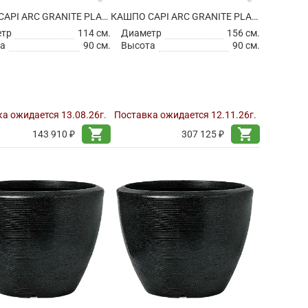
КАШПО CAPI ARC GRANITE PLANTER BALL ANTHRACITE
КАШПО CAPI ARC GRANITE PLANTER BALL ANTHRACITE
етр
114 см.
Диаметр
156 см.
а
90 см.
Высота
90 см.
а ожидается 13.08.26г.
Поставка ожидается 12.11.26г.
shopping_cart
shopping_cart
143 910 ₽
307 125 ₽