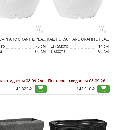
search
search
КАШПО CAPI ARC GRANITE PLANTER BALL WHITE
КАШПО CAPI ARC GRANITE PLANTER BALL WHITE
етр
75 см.
Диаметр
114 см.
а
60 см.
Высота
90 см.
а ожидается 03.09.26г.
Поставка ожидается 03.09.26г.
shopping_cart
shopping_cart
42 822 ₽
143 910 ₽