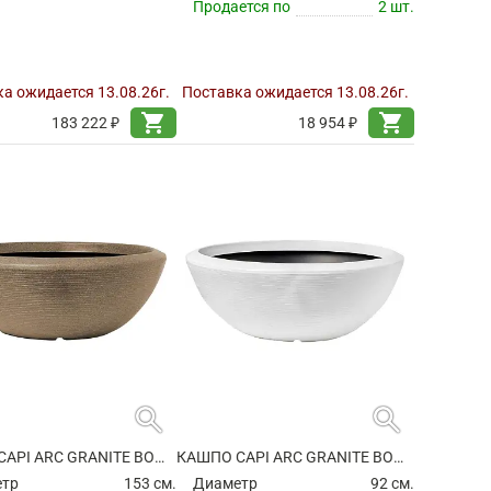
Продается по
2 шт.
а ожидается 13.08.26г.
Поставка ожидается 13.08.26г.
shopping_cart
shopping_cart
183 222 ₽
18 954 ₽
search
search
КАШПО CAPI ARC GRANITE BOWL LOW WARM TAUPE
КАШПО CAPI ARC GRANITE BOWL LOW WHITE
етр
153 см.
Диаметр
92 см.