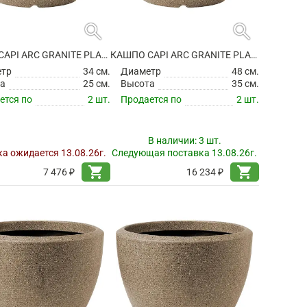
search
search
КАШПО CAPI ARC GRANITE PLANTER BALL WARM TAUPE
КАШПО CAPI ARC GRANITE PLANTER BALL WARM TAUPE
етр
34 см.
Диаметр
48 см.
а
25 см.
Высота
35 см.
ется по
2 шт.
Продается по
2 шт.
В наличии:
3 шт.
а ожидается 13.08.26г.
Следующая поставка 13.08.26г.
shopping_cart
shopping_cart
7 476 ₽
16 234 ₽