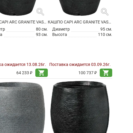
search
search
КАШПО CAPI ARC GRANITE VASE ELEGANT BLACK
КАШПО CAPI ARC GRANITE VASE ELEGANT BLACK
етр
80 см.
Диаметр
95 см.
а
93 см.
Высота
110 см.
а ожидается 13.08.26г.
Поставка ожидается 03.09.26г.
shopping_cart
shopping_cart
64 233 ₽
100 737 ₽