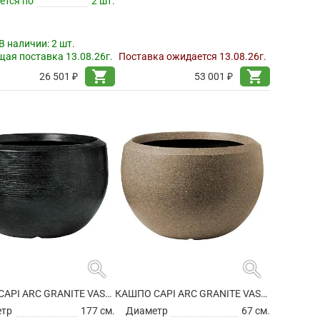
ется по
2 шт.
В наличии:
2 шт.
ая поставка 13.08.26г.
Поставка ожидается 13.08.26г.
shopping_cart
shopping_cart
26 501 ₽
53 001 ₽
search
search
КАШПО CAPI ARC GRANITE VASE BALL BLACK
КАШПО CAPI ARC GRANITE VASE BALL WARM TAUPE
етр
177 см.
Диаметр
67 см.