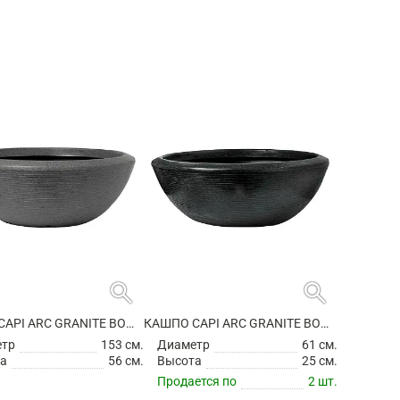
search
search
КАШПО CAPI ARC GRANITE BOWL LOW ANTHRACITE
КАШПО CAPI ARC GRANITE BOWL LOW BLACK
етр
153 см.
Диаметр
61 см.
а
56 см.
Высота
25 см.
Продается по
2 шт.