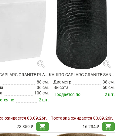
search
search
КАШПО CAPI ARC GRANITE PLANTER RECTANGLE WHITE
КАШПО CAPI ARC GRANITE SANDBAG HIGH BLACK
а
88 см.
Диаметр
38 см.
на
36 см.
Высота
50 см.
а
100 см.
Продается по
2 шт.
ется по
2 шт.
а ожидается 03.09.26г.
Поставка ожидается 03.09.26г.
shopping_cart
shopping_cart
73 359 ₽
16 234 ₽