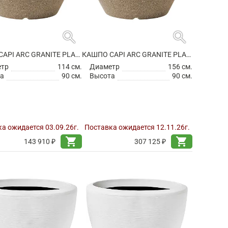
search
search
КАШПО CAPI ARC GRANITE PLANTER BALL WARM TAUPE
КАШПО CAPI ARC GRANITE PLANTER BALL WARM TAUPE
етр
114 см.
Диаметр
156 см.
а
90 см.
Высота
90 см.
а ожидается 03.09.26г.
Поставка ожидается 12.11.26г.
shopping_cart
shopping_cart
143 910 ₽
307 125 ₽