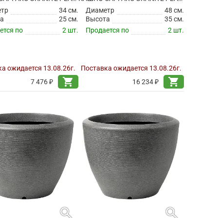
етр
34 см.
Диаметр
48 см.
а
25 см.
Высота
35 см.
ется по
2 шт.
Продается по
2 шт.
а ожидается 13.08.26г.
Поставка ожидается 13.08.26г.
shopping_cart
shopping_cart
7 476 ₽
16 234 ₽
search
search