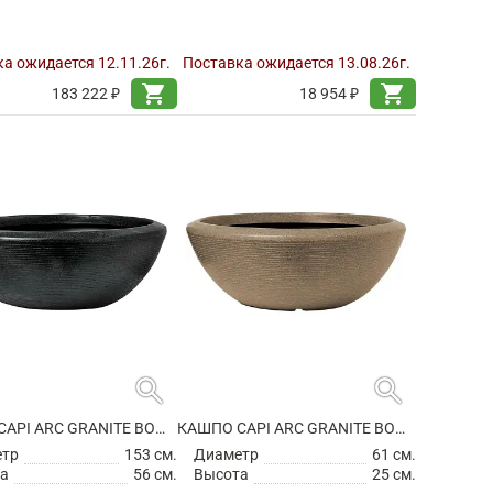
а ожидается 12.11.26г.
Поставка ожидается 13.08.26г.
shopping_cart
shopping_cart
183 222 ₽
18 954 ₽
search
search
КАШПО CAPI ARC GRANITE BOWL LOW BLACK
КАШПО CAPI ARC GRANITE BOWL LOW WARM TAUPE
етр
153 см.
Диаметр
61 см.
а
56 см.
Высота
25 см.