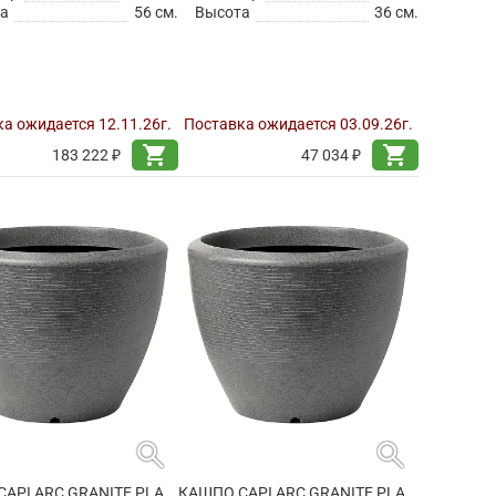
а
56 см.
Высота
36 см.
а ожидается 12.11.26г.
Поставка ожидается 03.09.26г.
shopping_cart
shopping_cart
183 222 ₽
47 034 ₽
search
search
КАШПО CAPI ARC GRANITE PLANTER BALL ANTHRACITE
КАШПО CAPI ARC GRANITE PLANTER BALL ANTHRACITE