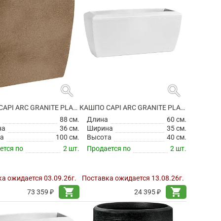
search
search
КАШПО CAPI ARC GRANITE PLANTER RECTANGLE WARM TAUPE
КАШПО CAPI ARC GRANITE PLANTER RECTANGLE WHITE
а
88 см.
Длина
60 см.
на
36 см.
Ширина
35 см.
а
100 см.
Высота
40 см.
ется по
2 шт.
Продается по
2 шт.
а ожидается 03.09.26г.
Поставка ожидается 13.08.26г.
shopping_cart
shopping_cart
73 359 ₽
24 395 ₽