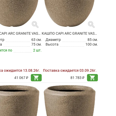
search
search
КАШПО CAPI ARC GRANITE VASE ELEGANT DELUXE WARM TAUPE
КАШПО CAPI ARC GRANITE VASE ELEGANT DELUXE WARM TAUPE
етр
63 см.
Диаметр
85 см.
а
75 см.
Высота
100 см.
ется по
2 шт.
а ожидается 13.08.26г.
Поставка ожидается 03.09.26г.
shopping_cart
shopping_cart
41 067 ₽
81 783 ₽