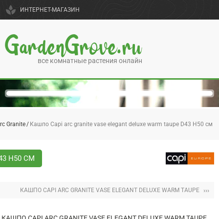
spa
ИНТЕРНЕТ-МАГАЗИН
GardenGrove.ru
все комнатные растения онлайн
rc Granite
Кашпо Capi arc granite vase elegant deluxe warm taupe D43 H50 см
43 H50 СМ
›››
КАШПО CAPI ARC GRANITE VASE ELEGANT DELUXE WARM TAUPE
КАШПО CAPI ARC GRANITE VASE ELEGANT DELUXE WARM TAUPE