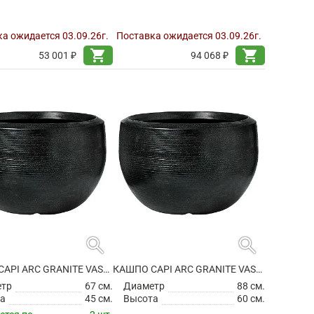
а ожидается 03.09.26г.
Поставка ожидается 03.09.26г.
shopping_cart
shopping_cart
53 001 ₽
94 068 ₽
search
search
КАШПО CAPI ARC GRANITE VASE BALL BLACK
КАШПО CAPI ARC GRANITE VASE BALL BLACK
етр
67 см.
Диаметр
88 см.
а
45 см.
Высота
60 см.