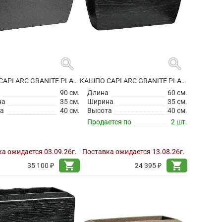
search
search
КАШПО CAPI ARC GRANITE PLANTER RECTANGLE ANTHRACITE
КАШПО CAPI ARC GRANITE PLANTER RECTANGLE BLACK
а
90 см.
Длина
60 см.
на
35 см.
Ширина
35 см.
а
40 см.
Высота
40 см.
Продается по
2 шт.
а ожидается 03.09.26г.
Поставка ожидается 13.08.26г.
shopping_cart
shopping_cart
35 100 ₽
24 395 ₽