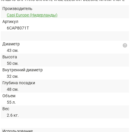
Производитель
Capi Europe (Нидерланды)
Артикул
6CAP8071T
Диаметр
help
43 см.
Высота
50 см.
Внутренний диаметр
32 см.
Глубина посадки
48 см.
Объем
55 л.
Вес
2.6 кг.
Использование