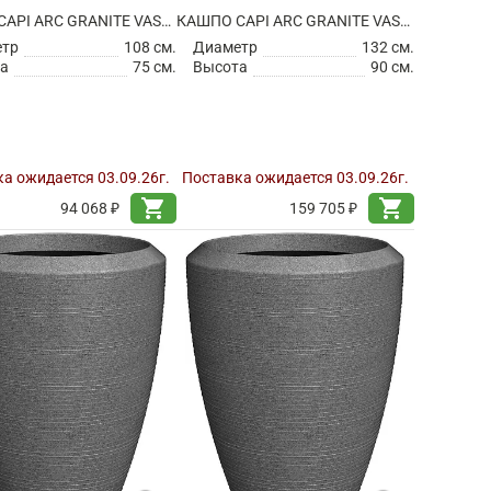
КАШПО CAPI ARC GRANITE VASE BALL WHITE
КАШПО CAPI ARC GRANITE VASE BALL WHITE
етр
108 см.
Диаметр
132 см.
а
75 см.
Высота
90 см.
а ожидается 03.09.26г.
Поставка ожидается 03.09.26г.
shopping_cart
shopping_cart
94 068 ₽
159 705 ₽