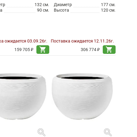
етр
132 см.
Диаметр
177 см.
а
90 см.
Высота
120 см.
а ожидается 03.09.26г.
Поставка ожидается 12.11.26г.
shopping_cart
shopping_cart
159 705 ₽
306 774 ₽
search
search