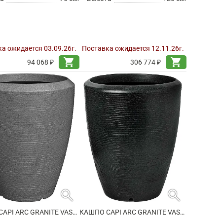
а ожидается 03.09.26г.
Поставка ожидается 12.11.26г.
shopping_cart
shopping_cart
94 068 ₽
306 774 ₽
search
search
КАШПО CAPI ARC GRANITE VASE ELEGANT ANTHRACITE
КАШПО CAPI ARC GRANITE VASE ELEGANT BLACK