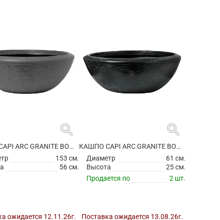
search
search
КАШПО CAPI ARC GRANITE BOWL LOW ANTHRACITE
КАШПО CAPI ARC GRANITE BOWL LOW BLACK
етр
153 см.
Диаметр
61 см.
а
56 см.
Высота
25 см.
Продается по
2 шт.
а ожидается 12.11.26г.
Поставка ожидается 13.08.26г.