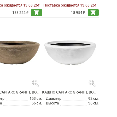
а ожидается 13.08.26г.
Поставка ожидается 13.08.26г.
shopping_cart
shopping_cart
183 222 ₽
18 954 ₽
search
search
КАШПО CAPI ARC GRANITE BOWL LOW WARM TAUPE
КАШПО CAPI ARC GRANITE BOWL LOW WHITE
етр
153 см.
Диаметр
92 см.
а
56 см.
Высота
36 см.