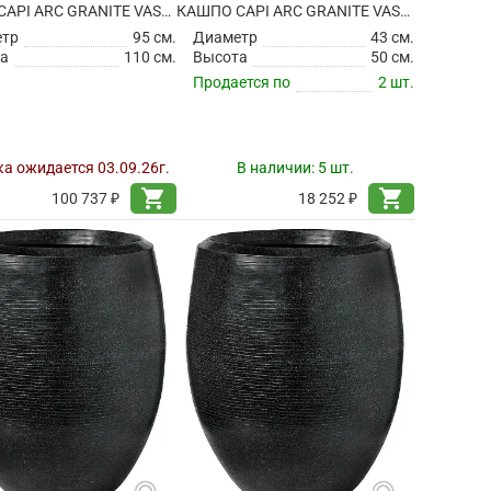
КАШПО CAPI ARC GRANITE VASE ELEGANT BLACK
КАШПО CAPI ARC GRANITE VASE ELEGANT DELUXE ANTHRACITE
етр
95 см.
Диаметр
43 см.
а
110 см.
Высота
50 см.
Продается по
2 шт.
а ожидается 03.09.26г.
В наличии:
5 шт.
shopping_cart
shopping_cart
100 737 ₽
18 252 ₽