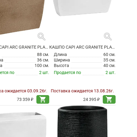
search
search
КАШПО CAPI ARC GRANITE PLANTER RECTANGLE WARM TAUPE
КАШПО CAPI ARC GRANITE PLANTER RECTANGLE WHITE
а
88 см.
Длина
60 см.
на
36 см.
Ширина
35 см.
а
100 см.
Высота
40 см.
ется по
2 шт.
Продается по
2 шт.
а ожидается 03.09.26г.
Поставка ожидается 13.08.26г.
shopping_cart
shopping_cart
73 359 ₽
24 395 ₽