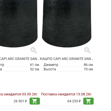
search
search
КАШПО CAPI ARC GRANITE SANDBAG MEDIUM BLACK
КАШПО CAPI ARC GRANITE SANDBAG MEDIUM BLACK
етр
61 см.
Диаметр
86 см.
а
52 см.
Высота
70 см.
а ожидается 03.09.26г.
Поставка ожидается 13.08.26г.
shopping_cart
shopping_cart
26 501 ₽
64 233 ₽