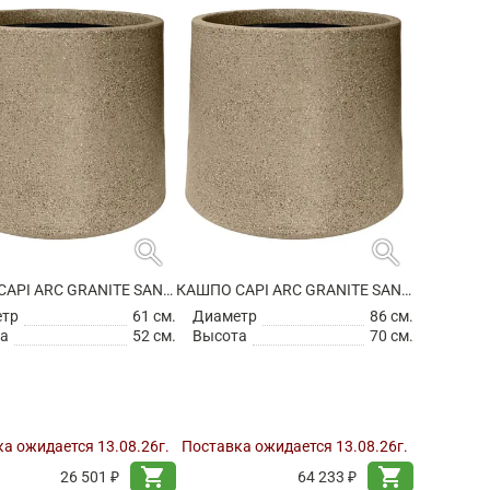
search
search
КАШПО CAPI ARC GRANITE SANDBAG MEDIUM WARM TAUPE
КАШПО CAPI ARC GRANITE SANDBAG MEDIUM WARM TAUPE
етр
61 см.
Диаметр
86 см.
а
52 см.
Высота
70 см.
а ожидается 13.08.26г.
Поставка ожидается 13.08.26г.
shopping_cart
shopping_cart
26 501 ₽
64 233 ₽