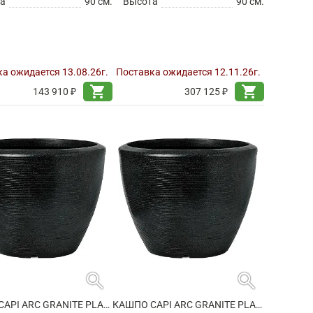
а
90 см.
Высота
90 см.
а ожидается 13.08.26г.
Поставка ожидается 12.11.26г.
shopping_cart
shopping_cart
143 910 ₽
307 125 ₽
search
search
КАШПО CAPI ARC GRANITE PLANTER BALL BLACK
КАШПО CAPI ARC GRANITE PLANTER BALL BLACK