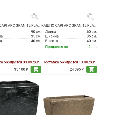
search
search
КАШПО CAPI ARC GRANITE PLANTER RECTANGLE ANTHRACITE
КАШПО CAPI ARC GRANITE PLANTER RECTANGLE BLACK
а
90 см.
Длина
60 см.
на
35 см.
Ширина
35 см.
а
40 см.
Высота
40 см.
Продается по
2 шт.
а ожидается 03.09.26г.
Поставка ожидается 13.08.26г.
shopping_cart
shopping_cart
35 100 ₽
24 395 ₽