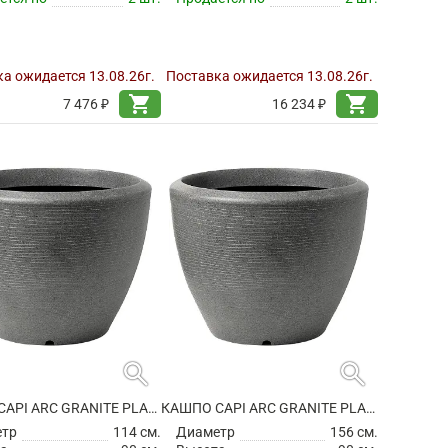
а ожидается 13.08.26г.
Поставка ожидается 13.08.26г.
shopping_cart
shopping_cart
7 476 ₽
16 234 ₽
search
search
КАШПО CAPI ARC GRANITE PLANTER BALL ANTHRACITE
КАШПО CAPI ARC GRANITE PLANTER BALL ANTHRACITE
етр
114 см.
Диаметр
156 см.