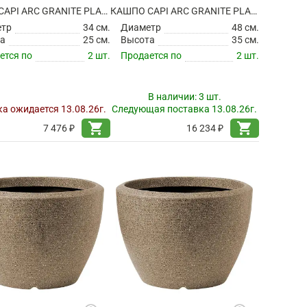
КАШПО CAPI ARC GRANITE PLANTER BALL WARM TAUPE
КАШПО CAPI ARC GRANITE PLANTER BALL WARM TAUPE
етр
34 см.
Диаметр
48 см.
а
25 см.
Высота
35 см.
ется по
2 шт.
Продается по
2 шт.
В наличии:
3 шт.
а ожидается 13.08.26г.
Следующая поставка 13.08.26г.
shopping_cart
shopping_cart
7 476 ₽
16 234 ₽