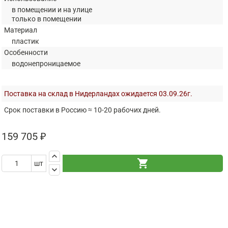
в помещении и на улице
только в помещении
Материал
пластик
Особенности
водонепроницаемое
Поставка на склад в Нидерландах ожидается 03.09.26г.
Срок поставки в Россию ≈ 10-20 рабочих дней.
159 705 ₽
keyboard_arrow_up
shopping_cart
шт
keyboard_arrow_down