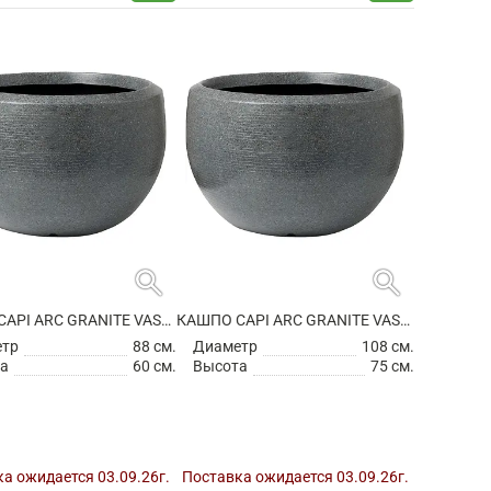
search
search
КАШПО CAPI ARC GRANITE VASE BALL ANTHRACITE
КАШПО CAPI ARC GRANITE VASE BALL ANTHRACITE
етр
88 см.
Диаметр
108 см.
а
60 см.
Высота
75 см.
а ожидается 03.09.26г.
Поставка ожидается 03.09.26г.