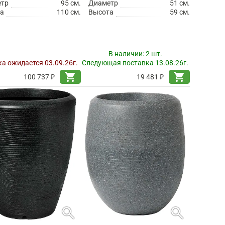
етр
95 см.
Диаметр
51 см.
а
110 см.
Высота
59 см.
В наличии:
2 шт.
а ожидается 03.09.26г.
Следующая поставка 13.08.26г.
shopping_cart
shopping_cart
100 737 ₽
19 481 ₽
search
search