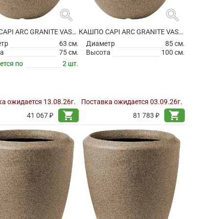
search
search
КАШПО CAPI ARC GRANITE VASE ELEGANT DELUXE WARM TAUPE
КАШПО CAPI ARC GRANITE VASE ELEGANT DELUXE WARM TAUPE
етр
63 см.
Диаметр
85 см.
а
75 см.
Высота
100 см.
ется по
2 шт.
а ожидается 13.08.26г.
Поставка ожидается 03.09.26г.
shopping_cart
shopping_cart
41 067 ₽
81 783 ₽