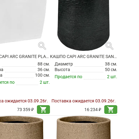
search
search
КАШПО CAPI ARC GRANITE PLANTER RECTANGLE WHITE
КАШПО CAPI ARC GRANITE SANDBAG HIGH BLACK
а
88 см.
Диаметр
38 см.
на
36 см.
Высота
50 см.
а
100 см.
Продается по
2 шт.
ется по
2 шт.
а ожидается 03.09.26г.
Поставка ожидается 03.09.26г.
shopping_cart
shopping_cart
73 359 ₽
16 234 ₽