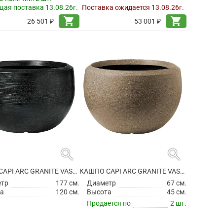
ая поставка 13.08.26г.
Поставка ожидается 13.08.26г.
shopping_cart
shopping_cart
26 501 ₽
53 001 ₽
search
search
КАШПО CAPI ARC GRANITE VASE BALL BLACK
КАШПО CAPI ARC GRANITE VASE BALL WARM TAUPE
етр
177 см.
Диаметр
67 см.
а
120 см.
Высота
45 см.
Продается по
2 шт.