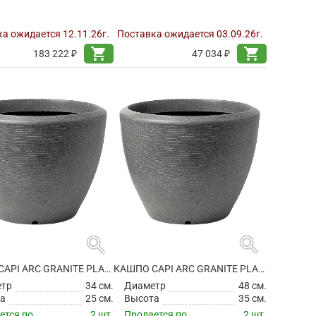
а ожидается 12.11.26г.
Поставка ожидается 03.09.26г.
shopping_cart
shopping_cart
183 222 ₽
47 034 ₽
search
search
КАШПО CAPI ARC GRANITE PLANTER BALL ANTHRACITE
КАШПО CAPI ARC GRANITE PLANTER BALL ANTHRACITE
етр
34 см.
Диаметр
48 см.
а
25 см.
Высота
35 см.
ется по
2 шт.
Продается по
2 шт.