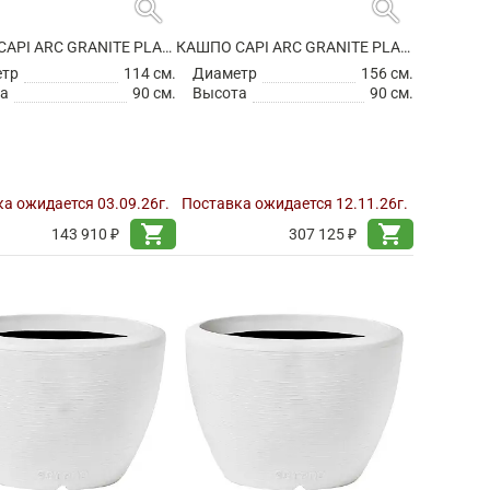
search
search
КАШПО CAPI ARC GRANITE PLANTER BALL WARM TAUPE
КАШПО CAPI ARC GRANITE PLANTER BALL WARM TAUPE
етр
114 см.
Диаметр
156 см.
а
90 см.
Высота
90 см.
а ожидается 03.09.26г.
Поставка ожидается 12.11.26г.
shopping_cart
shopping_cart
143 910 ₽
307 125 ₽