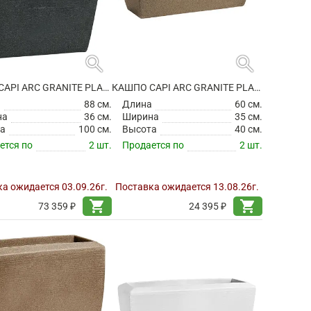
search
search
КАШПО CAPI ARC GRANITE PLANTER RECTANGLE BLACK
КАШПО CAPI ARC GRANITE PLANTER RECTANGLE WARM TAUPE
а
88 см.
Длина
60 см.
на
36 см.
Ширина
35 см.
а
100 см.
Высота
40 см.
ется по
2 шт.
Продается по
2 шт.
а ожидается 03.09.26г.
Поставка ожидается 13.08.26г.
shopping_cart
shopping_cart
73 359 ₽
24 395 ₽