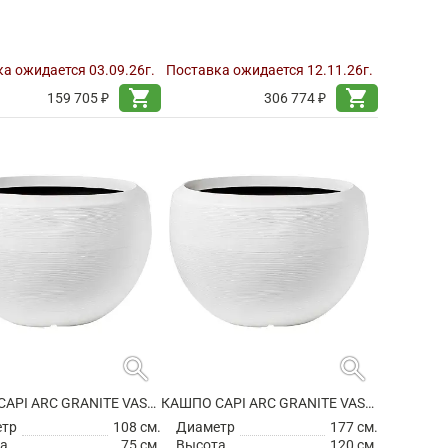
а ожидается 03.09.26г.
Поставка ожидается 12.11.26г.
shopping_cart
shopping_cart
159 705 ₽
306 774 ₽
search
search
КАШПО CAPI ARC GRANITE VASE BALL WHITE
КАШПО CAPI ARC GRANITE VASE BALL WHITE
етр
108 см.
Диаметр
177 см.
а
75 см.
Высота
120 см.