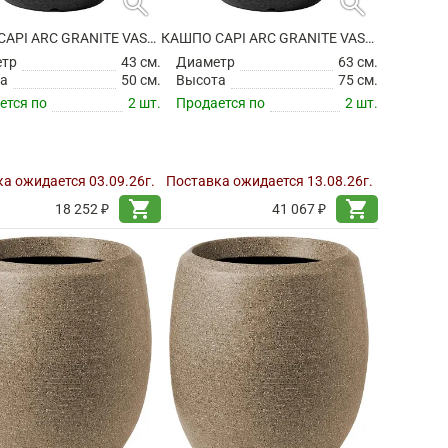
search
search
КАШПО CAPI ARC GRANITE VASE ELEGANT DELUXE BLACK
КАШПО CAPI ARC GRANITE VASE ELEGANT DELUXE BLACK
етр
43 см.
Диаметр
63 см.
а
50 см.
Высота
75 см.
ется по
2 шт.
Продается по
2 шт.
а ожидается 03.09.26г.
Поставка ожидается 13.08.26г.
shopping_cart
shopping_cart
18 252 ₽
41 067 ₽