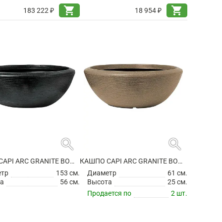
shopping_cart
shopping_cart
183 222 ₽
18 954 ₽
search
search
КАШПО CAPI ARC GRANITE BOWL LOW BLACK
КАШПО CAPI ARC GRANITE BOWL LOW WARM TAUPE
етр
153 см.
Диаметр
61 см.
а
56 см.
Высота
25 см.
Продается по
2 шт.