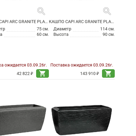
search
search
КАШПО CAPI ARC GRANITE PLANTER BALL WHITE
КАШПО CAPI ARC GRANITE PLANTER BALL WHITE
етр
75 см.
Диаметр
114 см.
а
60 см.
Высота
90 см.
а ожидается 03.09.26г.
Поставка ожидается 03.09.26г.
shopping_cart
shopping_cart
42 822 ₽
143 910 ₽