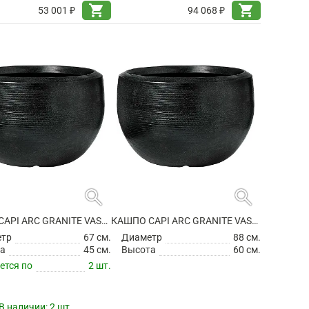
shopping_cart
shopping_cart
53 001 ₽
94 068 ₽
search
search
КАШПО CAPI ARC GRANITE VASE BALL BLACK
КАШПО CAPI ARC GRANITE VASE BALL BLACK
етр
67 см.
Диаметр
88 см.
а
45 см.
Высота
60 см.
ется по
2 шт.
В наличии:
2 шт.