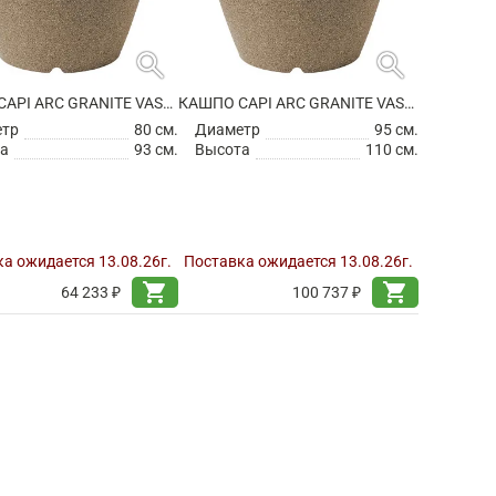
search
search
КАШПО CAPI ARC GRANITE VASE ELEGANT WARM TAUPE
КАШПО CAPI ARC GRANITE VASE ELEGANT WARM TAUPE
етр
80 см.
Диаметр
95 см.
а
93 см.
Высота
110 см.
а ожидается 13.08.26г.
Поставка ожидается 13.08.26г.
shopping_cart
shopping_cart
64 233 ₽
100 737 ₽