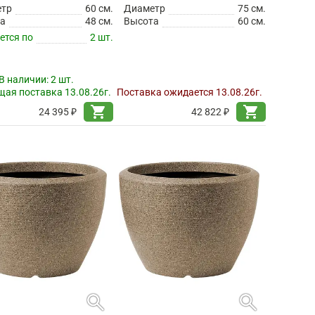
етр
60 см.
Диаметр
75 см.
а
48 см.
Высота
60 см.
ется по
2 шт.
В наличии:
2 шт.
ая поставка 13.08.26г.
Поставка ожидается 13.08.26г.
shopping_cart
shopping_cart
24 395 ₽
42 822 ₽
search
search