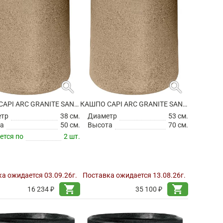
search
search
КАШПО CAPI ARC GRANITE SANDBAG HIGH WARM TAUPE
КАШПО CAPI ARC GRANITE SANDBAG HIGH WARM TAUPE
етр
38 см.
Диаметр
53 см.
а
50 см.
Высота
70 см.
ется по
2 шт.
а ожидается 03.09.26г.
Поставка ожидается 13.08.26г.
shopping_cart
shopping_cart
16 234 ₽
35 100 ₽