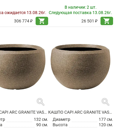
В наличии:
2 шт.
а ожидается 13.08.26г.
Следующая поставка 13.08.26г.
shopping_cart
shopping_cart
306 774 ₽
26 501 ₽
search
search
КАШПО CAPI ARC GRANITE VASE BALL WARM TAUPE
КАШПО CAPI ARC GRANITE VASE BALL WARM TAUPE
етр
132 см.
Диаметр
177 см.
а
90 см.
Высота
120 см.