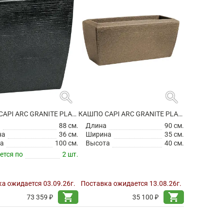
search
search
КАШПО CAPI ARC GRANITE PLANTER RECTANGLE BLACK
КАШПО CAPI ARC GRANITE PLANTER RECTANGLE WARM TAUPE
а
88 см.
Длина
90 см.
на
36 см.
Ширина
35 см.
а
100 см.
Высота
40 см.
ется по
2 шт.
а ожидается 03.09.26г.
Поставка ожидается 13.08.26г.
shopping_cart
shopping_cart
73 359 ₽
35 100 ₽