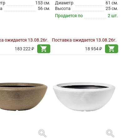
етр
153 см.
Диаметр
61 см.
а
56 см.
Высота
25 см.
Продается по
2 шт.
а ожидается 13.08.26г.
Поставка ожидается 13.08.26г.
shopping_cart
shopping_cart
183 222 ₽
18 954 ₽
search
search