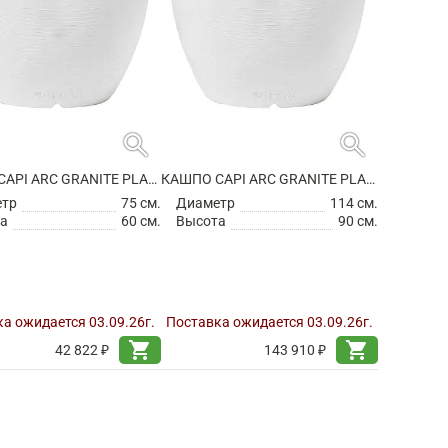
search
search
КАШПО CAPI ARC GRANITE PLANTER BALL WHITE
КАШПО CAPI ARC GRANITE PLANTER BALL WHITE
етр
75 см.
Диаметр
114 см.
а
60 см.
Высота
90 см.
а ожидается 03.09.26г.
Поставка ожидается 03.09.26г.
shopping_cart
shopping_cart
42 822 ₽
143 910 ₽