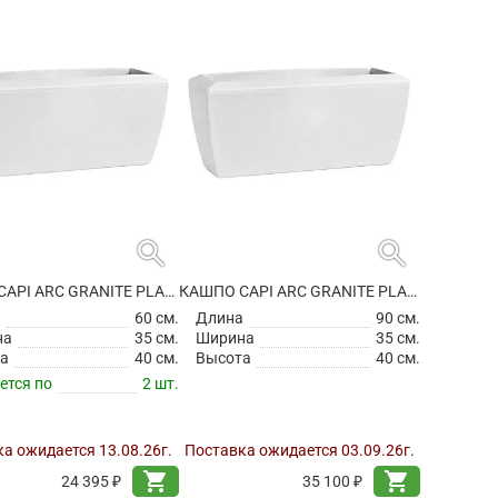
search
search
КАШПО CAPI ARC GRANITE PLANTER RECTANGLE WHITE
КАШПО CAPI ARC GRANITE PLANTER RECTANGLE WHITE
а
60 см.
Длина
90 см.
на
35 см.
Ширина
35 см.
а
40 см.
Высота
40 см.
ется по
2 шт.
а ожидается 13.08.26г.
Поставка ожидается 03.09.26г.
shopping_cart
shopping_cart
24 395 ₽
35 100 ₽