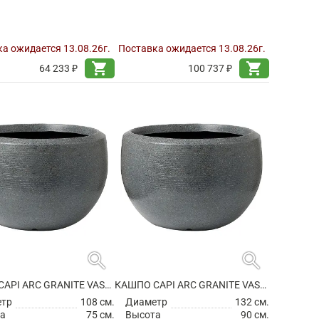
а ожидается 13.08.26г.
Поставка ожидается 13.08.26г.
shopping_cart
shopping_cart
64 233 ₽
100 737 ₽
search
search
КАШПО CAPI ARC GRANITE VASE BALL ANTHRACITE
КАШПО CAPI ARC GRANITE VASE BALL ANTHRACITE
етр
108 см.
Диаметр
132 см.
а
75 см.
Высота
90 см.