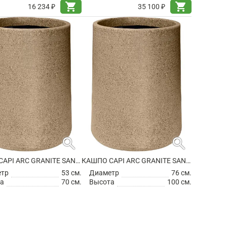
shopping_cart
shopping_cart
16 234 ₽
35 100 ₽
search
search
КАШПО CAPI ARC GRANITE SANDBAG HIGH WARM TAUPE
КАШПО CAPI ARC GRANITE SANDBAG HIGH WARM TAUPE
етр
53 см.
Диаметр
76 см.
а
70 см.
Высота
100 см.