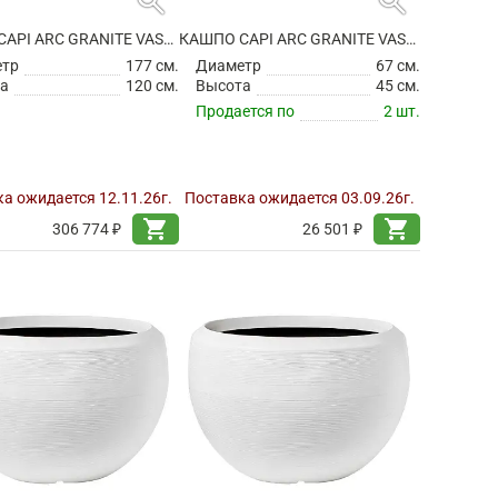
search
search
КАШПО CAPI ARC GRANITE VASE BALL WARM TAUPE
КАШПО CAPI ARC GRANITE VASE BALL WHITE
етр
177 см.
Диаметр
67 см.
а
120 см.
Высота
45 см.
Продается по
2 шт.
а ожидается 12.11.26г.
Поставка ожидается 03.09.26г.
shopping_cart
shopping_cart
306 774 ₽
26 501 ₽