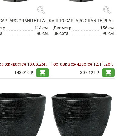
search
search
КАШПО CAPI ARC GRANITE PLANTER BALL ANTHRACITE
КАШПО CAPI ARC GRANITE PLANTER BALL ANTHRACITE
етр
114 см.
Диаметр
156 см.
а
90 см.
Высота
90 см.
а ожидается 13.08.26г.
Поставка ожидается 12.11.26г.
shopping_cart
shopping_cart
143 910 ₽
307 125 ₽