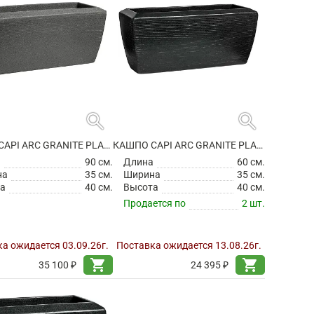
search
search
КАШПО CAPI ARC GRANITE PLANTER RECTANGLE ANTHRACITE
КАШПО CAPI ARC GRANITE PLANTER RECTANGLE BLACK
а
90 см.
Длина
60 см.
на
35 см.
Ширина
35 см.
а
40 см.
Высота
40 см.
Продается по
2 шт.
а ожидается 03.09.26г.
Поставка ожидается 13.08.26г.
shopping_cart
shopping_cart
35 100 ₽
24 395 ₽