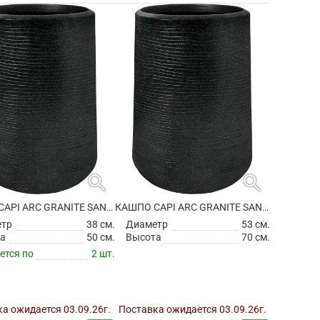
search
search
КАШПО CAPI ARC GRANITE SANDBAG HIGH BLACK
КАШПО CAPI ARC GRANITE SANDBAG HIGH BLACK
етр
38 см.
Диаметр
53 см.
а
50 см.
Высота
70 см.
ется по
2 шт.
а ожидается 03.09.26г.
Поставка ожидается 03.09.26г.