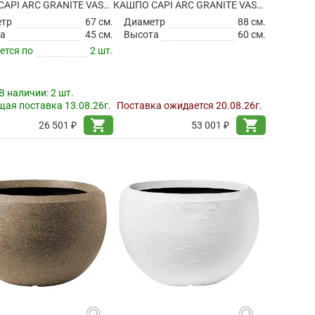
КАШПО CAPI ARC GRANITE VASE BALL WARM TAUPE
КАШПО CAPI ARC GRANITE VASE BALL WARM TAUPE
етр
67 см.
Диаметр
88 см.
а
45 см.
Высота
60 см.
ется по
2 шт.
В наличии:
2 шт.
ая поставка 13.08.26г.
Поставка ожидается 20.08.26г.
shopping_cart
shopping_cart
26 501 ₽
53 001 ₽