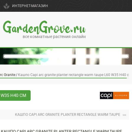
spa
ИНТЕРНЕТ-МАГАЗИН
GardenGrove.ru
все комнатные растения онлайн
rc Granite
Кашпо Capi arc granite planter rectangle warm taupe L60 W35 H40 см
 W35 H40 СМ
›››
КАШПО CAPI ARC GRANITE PLANTER RECTANGLE WARM TAUPE
КАШПО CAPI ARC GRANITE PLANTER RECTANGLE WARM TAUPE