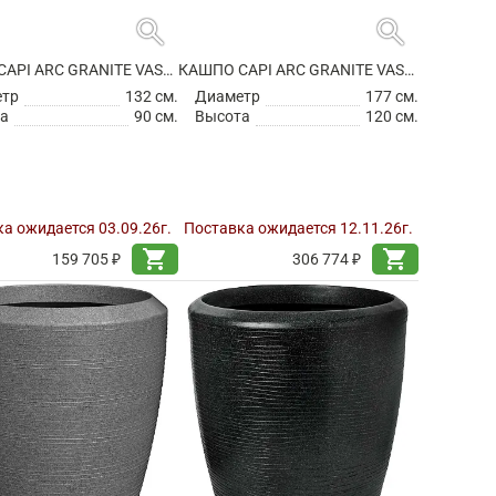
search
search
КАШПО CAPI ARC GRANITE VASE BALL WHITE
КАШПО CAPI ARC GRANITE VASE BALL WHITE
етр
132 см.
Диаметр
177 см.
а
90 см.
Высота
120 см.
а ожидается 03.09.26г.
Поставка ожидается 12.11.26г.
shopping_cart
shopping_cart
159 705 ₽
306 774 ₽