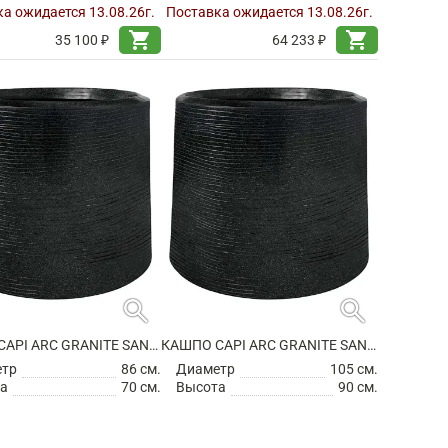
а ожидается 13.08.26г.
Поставка ожидается 13.08.26г.
shopping_cart
shopping_cart
35 100 ₽
64 233 ₽
search
search
КАШПО CAPI ARC GRANITE SANDBAG MEDIUM BLACK
КАШПО CAPI ARC GRANITE SANDBAG MEDIUM BLACK
етр
86 см.
Диаметр
105 см.
а
70 см.
Высота
90 см.