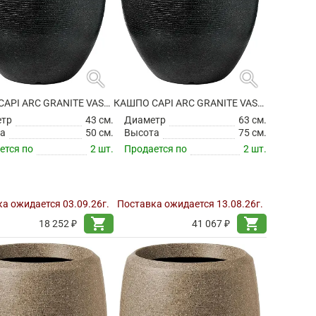
search
search
КАШПО CAPI ARC GRANITE VASE ELEGANT DELUXE BLACK
КАШПО CAPI ARC GRANITE VASE ELEGANT DELUXE BLACK
етр
43 см.
Диаметр
63 см.
а
50 см.
Высота
75 см.
ется по
2 шт.
Продается по
2 шт.
а ожидается 03.09.26г.
Поставка ожидается 13.08.26г.
shopping_cart
shopping_cart
18 252 ₽
41 067 ₽