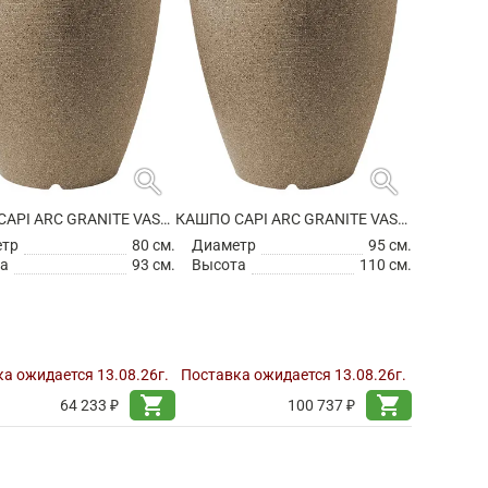
search
search
КАШПО CAPI ARC GRANITE VASE ELEGANT WARM TAUPE
КАШПО CAPI ARC GRANITE VASE ELEGANT WARM TAUPE
етр
80 см.
Диаметр
95 см.
а
93 см.
Высота
110 см.
а ожидается 13.08.26г.
Поставка ожидается 13.08.26г.
shopping_cart
shopping_cart
64 233 ₽
100 737 ₽