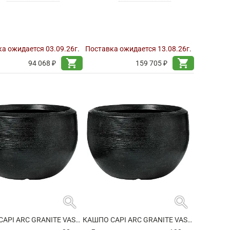
а ожидается 03.09.26г.
Поставка ожидается 13.08.26г.
shopping_cart
shopping_cart
94 068 ₽
159 705 ₽
search
search
КАШПО CAPI ARC GRANITE VASE BALL BLACK
КАШПО CAPI ARC GRANITE VASE BALL BLACK