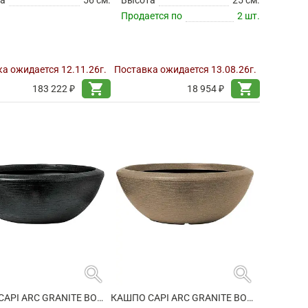
Продается по
2 шт.
а ожидается 12.11.26г.
Поставка ожидается 13.08.26г.
shopping_cart
shopping_cart
183 222 ₽
18 954 ₽
search
search
КАШПО CAPI ARC GRANITE BOWL LOW BLACK
КАШПО CAPI ARC GRANITE BOWL LOW WARM TAUPE