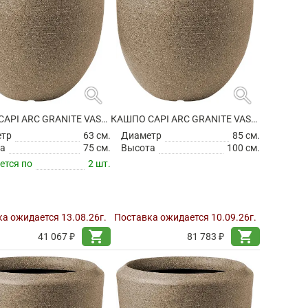
search
search
КАШПО CAPI ARC GRANITE VASE ELEGANT DELUXE WARM TAUPE
КАШПО CAPI ARC GRANITE VASE ELEGANT DELUXE WARM TAUPE
етр
63 см.
Диаметр
85 см.
а
75 см.
Высота
100 см.
ется по
2 шт.
а ожидается 13.08.26г.
Поставка ожидается 10.09.26г.
shopping_cart
shopping_cart
41 067 ₽
81 783 ₽