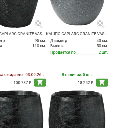
search
search
КАШПО CAPI ARC GRANITE VASE ELEGANT BLACK
КАШПО CAPI ARC GRANITE VASE ELEGANT DELUXE ANTHRACITE
етр
95 см.
Диаметр
43 см.
а
110 см.
Высота
50 см.
Продается по
2 шт.
а ожидается 03.09.26г.
В наличии:
5 шт.
shopping_cart
shopping_cart
100 737 ₽
18 252 ₽