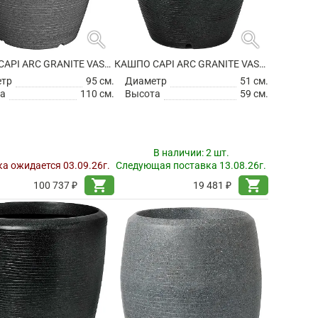
search
search
КАШПО CAPI ARC GRANITE VASE ELEGANT ANTHRACITE
КАШПО CAPI ARC GRANITE VASE ELEGANT BLACK
етр
95 см.
Диаметр
51 см.
а
110 см.
Высота
59 см.
В наличии:
2 шт.
а ожидается 03.09.26г.
Следующая поставка 13.08.26г.
shopping_cart
shopping_cart
100 737 ₽
19 481 ₽