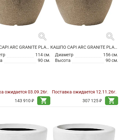
search
search
КАШПО CAPI ARC GRANITE PLANTER BALL WARM TAUPE
КАШПО CAPI ARC GRANITE PLANTER BALL WARM TAUPE
етр
114 см.
Диаметр
156 см.
а
90 см.
Высота
90 см.
а ожидается 03.09.26г.
Поставка ожидается 12.11.26г.
shopping_cart
shopping_cart
143 910 ₽
307 125 ₽