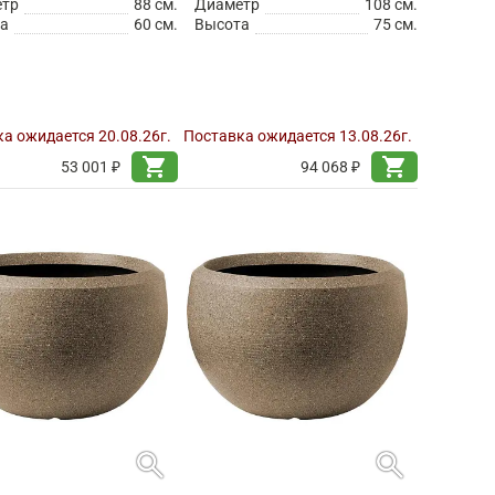
етр
88 см.
Диаметр
108 см.
а
60 см.
Высота
75 см.
а ожидается 20.08.26г.
Поставка ожидается 13.08.26г.
shopping_cart
shopping_cart
53 001 ₽
94 068 ₽
search
search