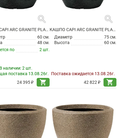
search
search
КАШПО CAPI ARC GRANITE PLANTER BALL BLACK
КАШПО CAPI ARC GRANITE PLANTER BALL BLACK
етр
60 см.
Диаметр
75 см.
а
48 см.
Высота
60 см.
ется по
2 шт.
В наличии:
2 шт.
ая поставка 13.08.26г.
Поставка ожидается 13.08.26г.
shopping_cart
shopping_cart
24 395 ₽
42 822 ₽