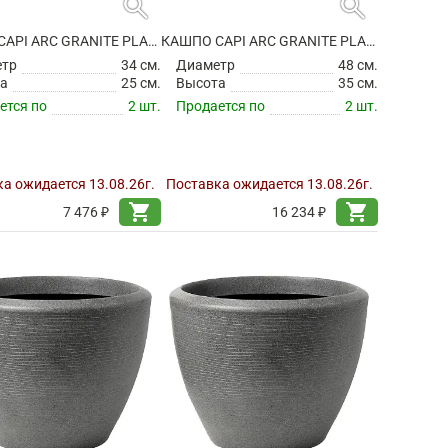
search
search
КАШПО CAPI ARC GRANITE PLANTER BALL ANTHRACITE
КАШПО CAPI ARC GRANITE PLANTER BALL ANTHRACITE
етр
34 см.
Диаметр
48 см.
а
25 см.
Высота
35 см.
ется по
2 шт.
Продается по
2 шт.
а ожидается 13.08.26г.
Поставка ожидается 13.08.26г.
shopping_cart
shopping_cart
7 476 ₽
16 234 ₽