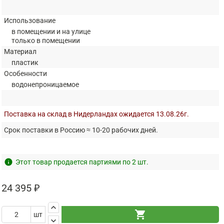
Использование
в помещении и на улице
только в помещении
Материал
пластик
Особенности
водонепроницаемое
Поставка на склад в Нидерландах ожидается 13.08.26г.
Срок поставки в Россию ≈ 10-20 рабочих дней.
info
Этот товар продается партиями по 2 шт.
24 395 ₽
keyboard_arrow_up
shopping_cart
шт
keyboard_arrow_down