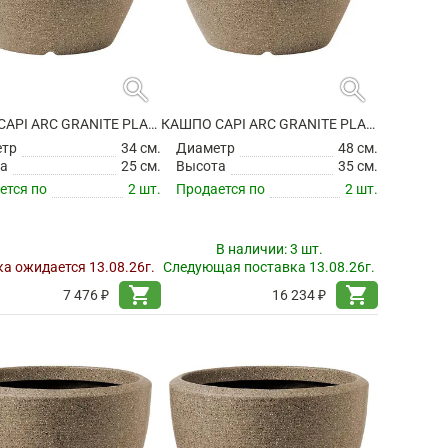
search
search
КАШПО CAPI ARC GRANITE PLANTER BALL WARM TAUPE
КАШПО CAPI ARC GRANITE PLANTER BALL WARM TAUPE
етр
34 см.
Диаметр
48 см.
а
25 см.
Высота
35 см.
ется по
2 шт.
Продается по
2 шт.
В наличии:
3 шт.
а ожидается 13.08.26г.
Следующая поставка 13.08.26г.
shopping_cart
shopping_cart
7 476 ₽
16 234 ₽