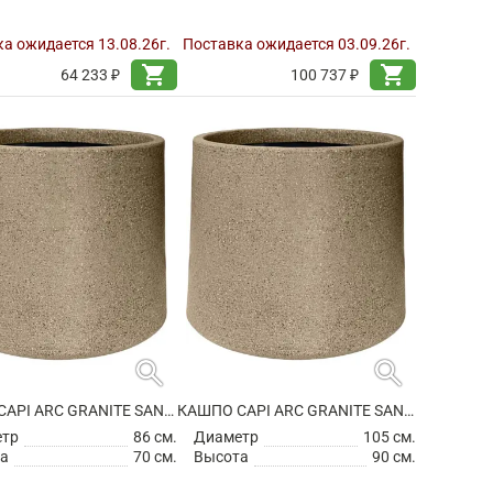
а ожидается 13.08.26г.
Поставка ожидается 03.09.26г.
shopping_cart
shopping_cart
64 233 ₽
100 737 ₽
search
search
КАШПО CAPI ARC GRANITE SANDBAG MEDIUM WARM TAUPE
КАШПО CAPI ARC GRANITE SANDBAG MEDIUM WARM TAUPE
етр
86 см.
Диаметр
105 см.
а
70 см.
Высота
90 см.