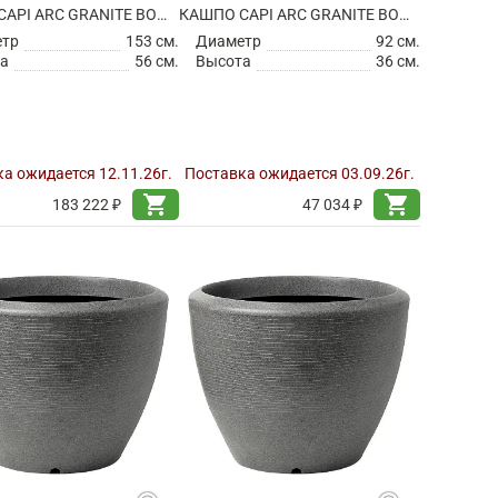
КАШПО CAPI ARC GRANITE BOWL LOW WARM TAUPE
КАШПО CAPI ARC GRANITE BOWL LOW WHITE
етр
153 см.
Диаметр
92 см.
а
56 см.
Высота
36 см.
а ожидается 12.11.26г.
Поставка ожидается 03.09.26г.
shopping_cart
shopping_cart
183 222 ₽
47 034 ₽