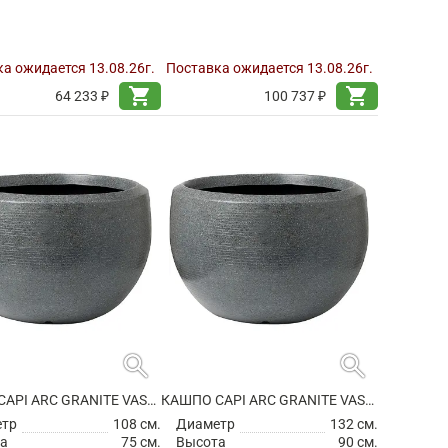
а ожидается 13.08.26г.
Поставка ожидается 13.08.26г.
shopping_cart
shopping_cart
64 233 ₽
100 737 ₽
search
search
КАШПО CAPI ARC GRANITE VASE BALL ANTHRACITE
КАШПО CAPI ARC GRANITE VASE BALL ANTHRACITE
етр
108 см.
Диаметр
132 см.
а
75 см.
Высота
90 см.