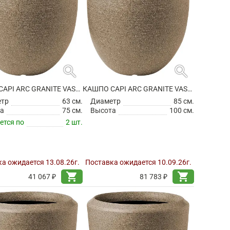
search
search
КАШПО CAPI ARC GRANITE VASE ELEGANT DELUXE WARM TAUPE
КАШПО CAPI ARC GRANITE VASE ELEGANT DELUXE WARM TAUPE
етр
63 см.
Диаметр
85 см.
а
75 см.
Высота
100 см.
ется по
2 шт.
а ожидается 13.08.26г.
Поставка ожидается 10.09.26г.
shopping_cart
shopping_cart
41 067 ₽
81 783 ₽