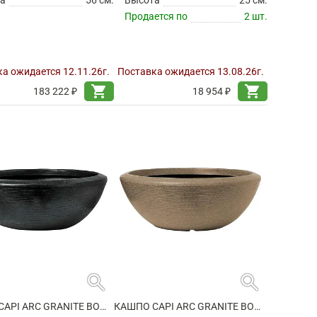
Продается по
2 шт.
а ожидается 12.11.26г.
Поставка ожидается 13.08.26г.
shopping_cart
shopping_cart
183 222 ₽
18 954 ₽
search
search
КАШПО CAPI ARC GRANITE BOWL LOW BLACK
КАШПО CAPI ARC GRANITE BOWL LOW WARM TAUPE