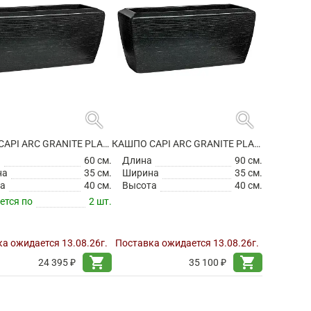
search
search
КАШПО CAPI ARC GRANITE PLANTER RECTANGLE BLACK
КАШПО CAPI ARC GRANITE PLANTER RECTANGLE BLACK
а
60 см.
Длина
90 см.
на
35 см.
Ширина
35 см.
а
40 см.
Высота
40 см.
ется по
2 шт.
а ожидается 13.08.26г.
Поставка ожидается 13.08.26г.
shopping_cart
shopping_cart
24 395 ₽
35 100 ₽