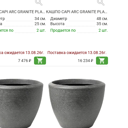
search
search
КАШПО CAPI ARC GRANITE PLANTER BALL ANTHRACITE
КАШПО CAPI ARC GRANITE PLANTER BALL ANTHRACITE
етр
34 см.
Диаметр
48 см.
а
25 см.
Высота
35 см.
ется по
2 шт.
Продается по
2 шт.
а ожидается 13.08.26г.
Поставка ожидается 13.08.26г.
shopping_cart
shopping_cart
7 476 ₽
16 234 ₽