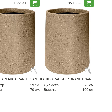
shopping_cart
shopping_cart
16 234 ₽
35 100 ₽
search
search
КАШПО CAPI ARC GRANITE SANDBAG HIGH WARM TAUPE
КАШПО CAPI ARC GRANITE SANDBAG HIGH WARM TAUPE
етр
53 см.
Диаметр
76 см.
а
70 см.
Высота
100 см.