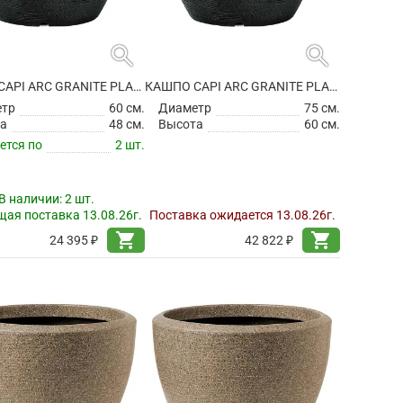
search
search
КАШПО CAPI ARC GRANITE PLANTER BALL BLACK
КАШПО CAPI ARC GRANITE PLANTER BALL BLACK
етр
60 см.
Диаметр
75 см.
а
48 см.
Высота
60 см.
ется по
2 шт.
В наличии:
2 шт.
ая поставка 13.08.26г.
Поставка ожидается 13.08.26г.
shopping_cart
shopping_cart
24 395 ₽
42 822 ₽