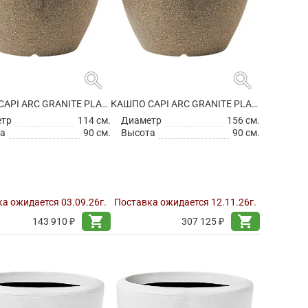
search
search
КАШПО CAPI ARC GRANITE PLANTER BALL WARM TAUPE
КАШПО CAPI ARC GRANITE PLANTER BALL WARM TAUPE
етр
114 см.
Диаметр
156 см.
а
90 см.
Высота
90 см.
а ожидается 03.09.26г.
Поставка ожидается 12.11.26г.
shopping_cart
shopping_cart
143 910 ₽
307 125 ₽