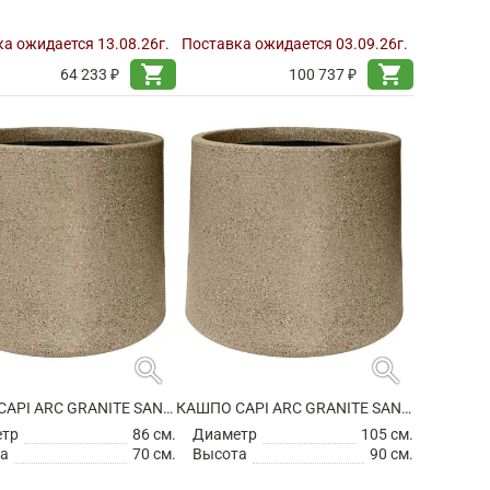
а ожидается 13.08.26г.
Поставка ожидается 03.09.26г.
shopping_cart
shopping_cart
64 233 ₽
100 737 ₽
search
search
КАШПО CAPI ARC GRANITE SANDBAG MEDIUM WARM TAUPE
КАШПО CAPI ARC GRANITE SANDBAG MEDIUM WARM TAUPE
етр
86 см.
Диаметр
105 см.
а
70 см.
Высота
90 см.