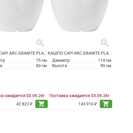
search
search
КАШПО CAPI ARC GRANITE PLANTER BALL WHITE
КАШПО CAPI ARC GRANITE PLANTER BALL WHITE
етр
75 см.
Диаметр
114 см.
а
60 см.
Высота
90 см.
а ожидается 03.09.26г.
Поставка ожидается 03.09.26г.
shopping_cart
shopping_cart
42 822 ₽
143 910 ₽