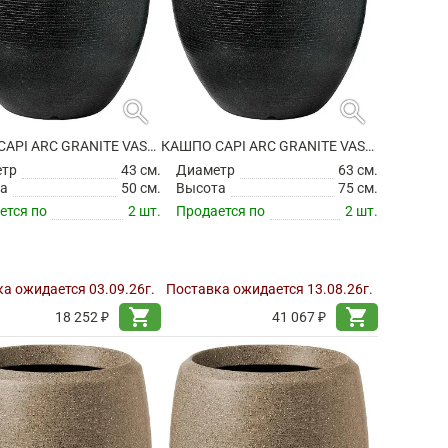
search
search
КАШПО CAPI ARC GRANITE VASE ELEGANT DELUXE BLACK
КАШПО CAPI ARC GRANITE VASE ELEGANT DELUXE BLACK
етр
43 см.
Диаметр
63 см.
а
50 см.
Высота
75 см.
ется по
2 шт.
Продается по
2 шт.
а ожидается 03.09.26г.
Поставка ожидается 13.08.26г.
shopping_cart
shopping_cart
18 252 ₽
41 067 ₽