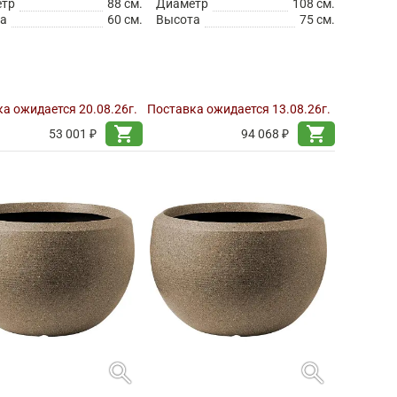
етр
88 см.
Диаметр
108 см.
а
60 см.
Высота
75 см.
а ожидается 20.08.26г.
Поставка ожидается 13.08.26г.
shopping_cart
shopping_cart
53 001 ₽
94 068 ₽
search
search