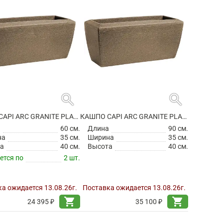
search
search
КАШПО CAPI ARC GRANITE PLANTER RECTANGLE WARM TAUPE
КАШПО CAPI ARC GRANITE PLANTER RECTANGLE WARM TAUPE
а
60 см.
Длина
90 см.
на
35 см.
Ширина
35 см.
а
40 см.
Высота
40 см.
ется по
2 шт.
а ожидается 13.08.26г.
Поставка ожидается 13.08.26г.
shopping_cart
shopping_cart
24 395 ₽
35 100 ₽