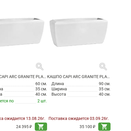
search
search
КАШПО CAPI ARC GRANITE PLANTER RECTANGLE WHITE
КАШПО CAPI ARC GRANITE PLANTER RECTANGLE WHITE
а
60 см.
Длина
90 см.
на
35 см.
Ширина
35 см.
а
40 см.
Высота
40 см.
ется по
2 шт.
а ожидается 13.08.26г.
Поставка ожидается 03.09.26г.
shopping_cart
shopping_cart
24 395 ₽
35 100 ₽