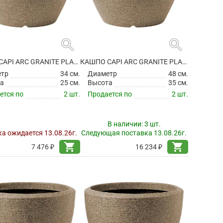
search
search
КАШПО CAPI ARC GRANITE PLANTER BALL WARM TAUPE
КАШПО CAPI ARC GRANITE PLANTER BALL WARM TAUPE
етр
34 см.
Диаметр
48 см.
а
25 см.
Высота
35 см.
ется по
2 шт.
Продается по
2 шт.
В наличии:
3 шт.
а ожидается 13.08.26г.
Следующая поставка 13.08.26г.
shopping_cart
shopping_cart
7 476 ₽
16 234 ₽