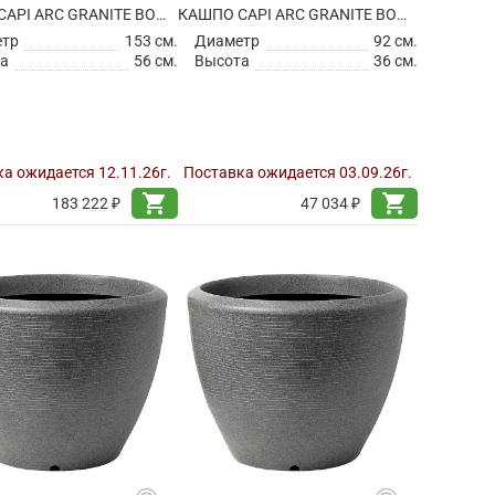
КАШПО CAPI ARC GRANITE BOWL LOW WARM TAUPE
КАШПО CAPI ARC GRANITE BOWL LOW WHITE
етр
153 см.
Диаметр
92 см.
а
56 см.
Высота
36 см.
а ожидается 12.11.26г.
Поставка ожидается 03.09.26г.
shopping_cart
shopping_cart
183 222 ₽
47 034 ₽