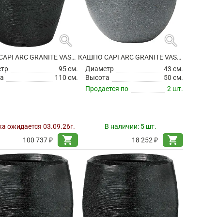
search
search
КАШПО CAPI ARC GRANITE VASE ELEGANT BLACK
КАШПО CAPI ARC GRANITE VASE ELEGANT DELUXE ANTHRACITE
етр
95 см.
Диаметр
43 см.
а
110 см.
Высота
50 см.
Продается по
2 шт.
а ожидается 03.09.26г.
В наличии:
5 шт.
shopping_cart
shopping_cart
100 737 ₽
18 252 ₽