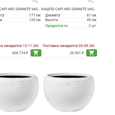
search
search
КАШПО CAPI ARC GRANITE VASE BALL WARM TAUPE
КАШПО CAPI ARC GRANITE VASE BALL WHITE
етр
177 см.
Диаметр
67 см.
а
120 см.
Высота
45 см.
Продается по
2 шт.
а ожидается 12.11.26г.
Поставка ожидается 03.09.26г.
shopping_cart
shopping_cart
306 774 ₽
26 501 ₽