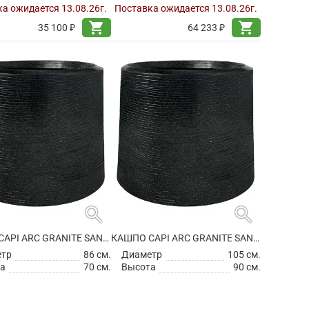
а ожидается 13.08.26г.
Поставка ожидается 13.08.26г.
shopping_cart
shopping_cart
35 100 ₽
64 233 ₽
search
search
КАШПО CAPI ARC GRANITE SANDBAG MEDIUM BLACK
КАШПО CAPI ARC GRANITE SANDBAG MEDIUM BLACK
етр
86 см.
Диаметр
105 см.
а
70 см.
Высота
90 см.