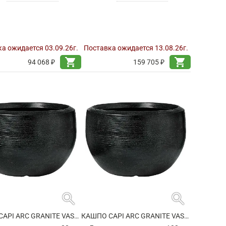
а ожидается 03.09.26г.
Поставка ожидается 13.08.26г.
shopping_cart
shopping_cart
94 068 ₽
159 705 ₽
search
search
КАШПО CAPI ARC GRANITE VASE BALL BLACK
КАШПО CAPI ARC GRANITE VASE BALL BLACK