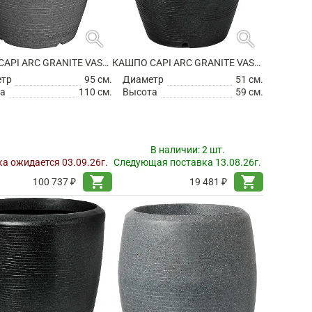
search
search
КАШПО CAPI ARC GRANITE VASE ELEGANT ANTHRACITE
КАШПО CAPI ARC GRANITE VASE ELEGANT BLACK
етр
95 см.
Диаметр
51 см.
а
110 см.
Высота
59 см.
В наличии:
2 шт.
а ожидается 03.09.26г.
Следующая поставка 13.08.26г.
shopping_cart
shopping_cart
100 737 ₽
19 481 ₽