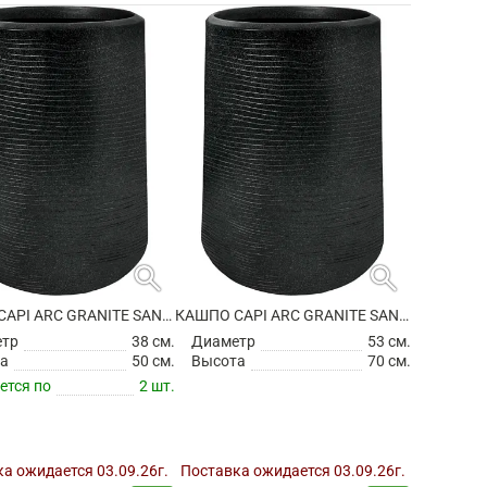
search
search
КАШПО CAPI ARC GRANITE SANDBAG HIGH BLACK
КАШПО CAPI ARC GRANITE SANDBAG HIGH BLACK
етр
38 см.
Диаметр
53 см.
а
50 см.
Высота
70 см.
ется по
2 шт.
а ожидается 03.09.26г.
Поставка ожидается 03.09.26г.