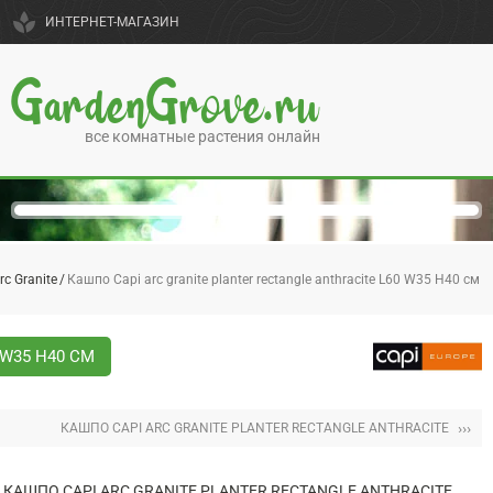
spa
ИНТЕРНЕТ-МАГАЗИН
GardenGrove.ru
все комнатные растения онлайн
rc Granite
Кашпо Capi arc granite planter rectangle anthracite L60 W35 H40 см
 W35 H40 СМ
›››
КАШПО CAPI ARC GRANITE PLANTER RECTANGLE ANTHRACITE
КАШПО CAPI ARC GRANITE PLANTER RECTANGLE ANTHRACITE