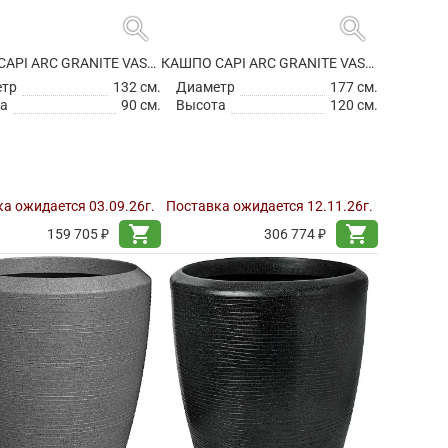
search
search
КАШПО CAPI ARC GRANITE VASE BALL WHITE
КАШПО CAPI ARC GRANITE VASE BALL WHITE
етр
132 см.
Диаметр
177 см.
а
90 см.
Высота
120 см.
а ожидается 03.09.26г.
Поставка ожидается 12.11.26г.
shopping_cart
shopping_cart
159 705 ₽
306 774 ₽