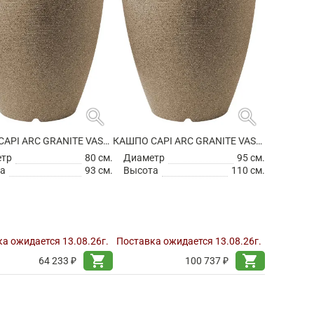
search
search
КАШПО CAPI ARC GRANITE VASE ELEGANT WARM TAUPE
КАШПО CAPI ARC GRANITE VASE ELEGANT WARM TAUPE
етр
80 см.
Диаметр
95 см.
а
93 см.
Высота
110 см.
а ожидается 13.08.26г.
Поставка ожидается 13.08.26г.
shopping_cart
shopping_cart
64 233 ₽
100 737 ₽