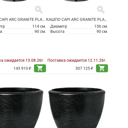
search
search
КАШПО CAPI ARC GRANITE PLANTER BALL ANTHRACITE
КАШПО CAPI ARC GRANITE PLANTER BALL ANTHRACITE
етр
114 см.
Диаметр
156 см.
а
90 см.
Высота
90 см.
а ожидается 13.08.26г.
Поставка ожидается 12.11.26г.
shopping_cart
shopping_cart
143 910 ₽
307 125 ₽