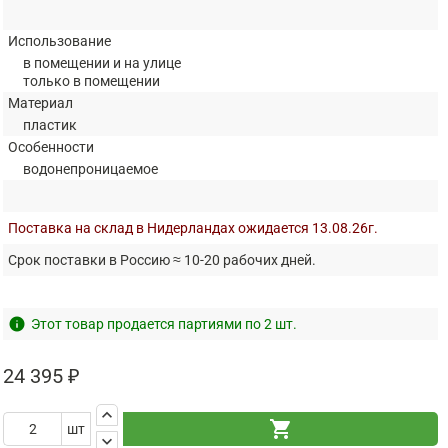
Использование
в помещении и на улице
только в помещении
Материал
пластик
Особенности
водонепроницаемое
Поставка на склад в Нидерландах ожидается 13.08.26г.
Срок поставки в Россию ≈ 10-20 рабочих дней.
info
Этот товар продается партиями по 2 шт.
24 395 ₽
keyboard_arrow_up
shopping_cart
шт
keyboard_arrow_down