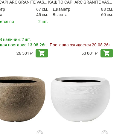
КАШПО CAPI ARC GRANITE VASE BALL WARM TAUPE
КАШПО CAPI ARC GRANITE VASE BALL WARM TAUPE
етр
67 см.
Диаметр
88 см.
а
45 см.
Высота
60 см.
ется по
2 шт.
В наличии:
2 шт.
ая поставка 13.08.26г.
Поставка ожидается 20.08.26г.
shopping_cart
shopping_cart
26 501 ₽
53 001 ₽