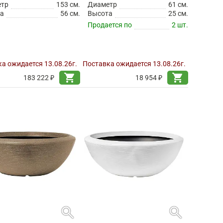
етр
153 см.
Диаметр
61 см.
а
56 см.
Высота
25 см.
Продается по
2 шт.
а ожидается 13.08.26г.
Поставка ожидается 13.08.26г.
shopping_cart
shopping_cart
183 222 ₽
18 954 ₽
search
search