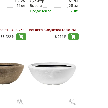
153 см.
Диаметр
61 см.
56 см.
Высота
25 см.
Продается по
2 шт.
ется 13.08.26г.
Поставка ожидается 13.08.26г.
shopping_cart
shopping_cart
183 222 ₽
18 954 ₽
search
search