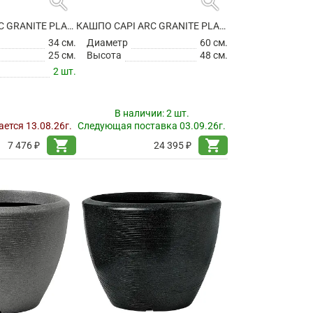
search
search
КАШПО CAPI ARC GRANITE PLANTER BALL ANTHRACITE
КАШПО CAPI ARC GRANITE PLANTER BALL ANTHRACITE
34 см.
Диаметр
60 см.
25 см.
Высота
48 см.
2 шт.
В наличии:
2 шт.
ется 13.08.26г.
Следующая поставка 03.09.26г.
shopping_cart
shopping_cart
7 476 ₽
24 395 ₽