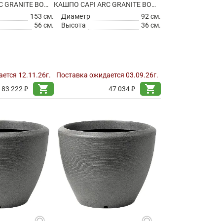
КАШПО CAPI ARC GRANITE BOWL LOW WARM TAUPE
КАШПО CAPI ARC GRANITE BOWL LOW WHITE
153 см.
Диаметр
92 см.
56 см.
Высота
36 см.
ется 12.11.26г.
Поставка ожидается 03.09.26г.
shopping_cart
shopping_cart
183 222 ₽
47 034 ₽