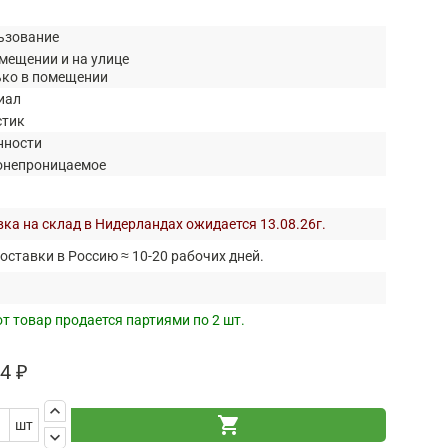
ьзование
мещении и на улице
ько в помещении
иал
стик
нности
онепроницаемое
ка на склад в Нидерландах ожидается 13.08.26г.
оставки в Россию ≈ 10-20 рабочих дней.
т товар продается партиями по 2 шт.
4 ₽
keyboard_arrow_up
shopping_cart
шт
keyboard_arrow_down