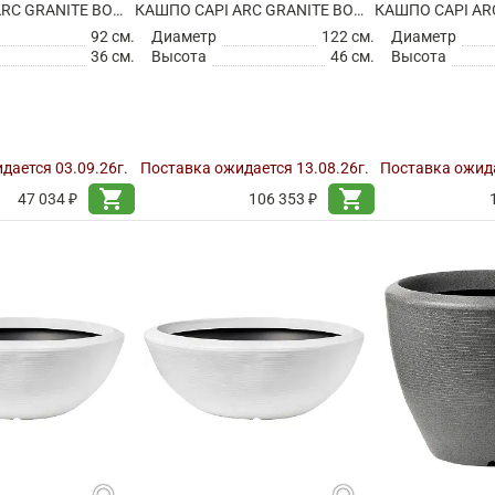
КАШПО CAPI ARC GRANITE BOWL LOW WARM TAUPE
КАШПО CAPI ARC GRANITE BOWL LOW WARM TAUPE
92 см.
Диаметр
122 см.
Диаметр
36 см.
Высота
46 см.
Высота
дается 03.09.26г.
Поставка ожидается 13.08.26г.
Поставка ожида
shopping_cart
shopping_cart
47 034 ₽
106 353 ₽