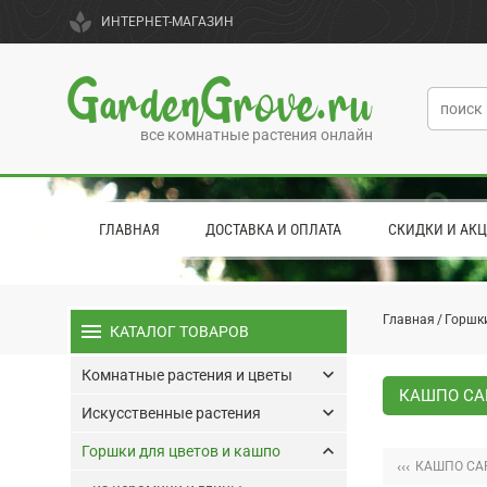
spa
ИНТЕРНЕТ-МАГАЗИН
GardenGrove.ru
все комнатные растения онлайн
ГЛАВНАЯ
ДОСТАВКА И ОПЛАТА
СКИДКИ И АК
Главная
Горшки
menu
КАТАЛОГ ТОВАРОВ
keyboard_arrow_down
Комнатные растения и цветы
КАШПО CAP
keyboard_arrow_down
Искусственные растения
keyboard_arrow_up
Горшки для цветов и кашпо
‹‹‹
КАШПО CAP