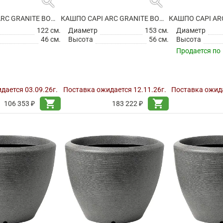
search
search
КАШПО CAPI ARC GRANITE BOWL LOW WHITE
КАШПО CAPI ARC GRANITE BOWL LOW WHITE
122 см.
Диаметр
153 см.
Диаметр
46 см.
Высота
56 см.
Высота
Продается по
дается 03.09.26г.
Поставка ожидается 12.11.26г.
Поставка ожида
shopping_cart
shopping_cart
106 353 ₽
183 222 ₽