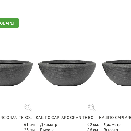
ТОВАРЫ
search
search
КАШПО CAPI ARC GRANITE BOWL LOW ANTHRACITE
КАШПО CAPI ARC GRANITE BOWL LOW ANTHRACITE
61 см.
Диаметр
92 см.
Диаметр
25 см.
Высота
36 см.
Высота