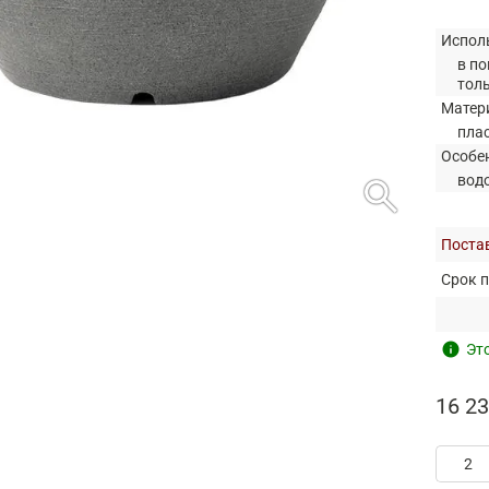
Испол
в по
тол
Матер
пла
Особе
search
вод
Постав
Срок п
info
Это
16 23