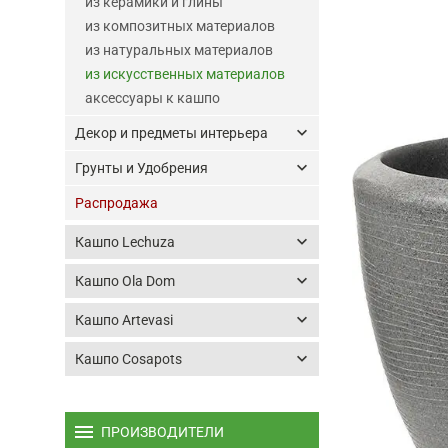
из керамики и глины
из композитных материалов
из натуральных материалов
из искусственных материалов
аксессуары к кашпо
keyboard_arrow_down
Декор и предметы интерьера
keyboard_arrow_down
Грунты и Удобрения
Распродажа
keyboard_arrow_down
Кашпо Lechuza
keyboard_arrow_down
Кашпо Ola Dom
keyboard_arrow_down
Кашпо Artevasi
keyboard_arrow_down
Кашпо Cosapots
menu
ПРОИЗВОДИТЕЛИ