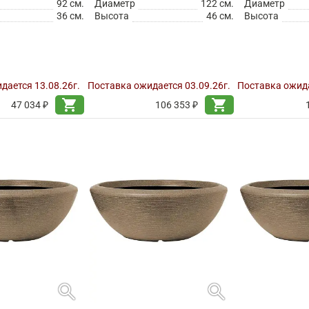
92 см.
Диаметр
122 см.
Диаметр
36 см.
Высота
46 см.
Высота
дается 13.08.26г.
Поставка ожидается 03.09.26г.
Поставка ожида
shopping_cart
shopping_cart
47 034 ₽
106 353 ₽
search
search