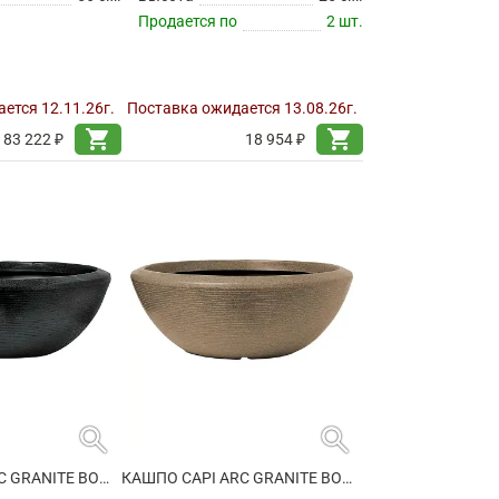
Продается по
2 шт.
ется 12.11.26г.
Поставка ожидается 13.08.26г.
shopping_cart
shopping_cart
183 222 ₽
18 954 ₽
search
search
КАШПО CAPI ARC GRANITE BOWL LOW BLACK
КАШПО CAPI ARC GRANITE BOWL LOW WARM TAUPE