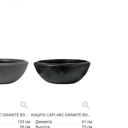
search
search
КАШПО CAPI ARC GRANITE BOWL LOW ANTHRACITE
КАШПО CAPI ARC GRANITE BOWL LOW BLACK
153 см.
Диаметр
61 см.
56 см.
Высота
25 см.