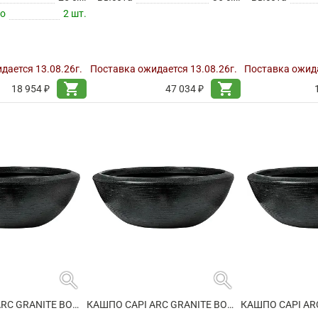
по
2 шт.
дается 13.08.26г.
Поставка ожидается 13.08.26г.
Поставка ожида
shopping_cart
shopping_cart
18 954 ₽
47 034 ₽
search
search
КАШПО CAPI ARC GRANITE BOWL LOW BLACK
КАШПО CAPI ARC GRANITE BOWL LOW BLACK