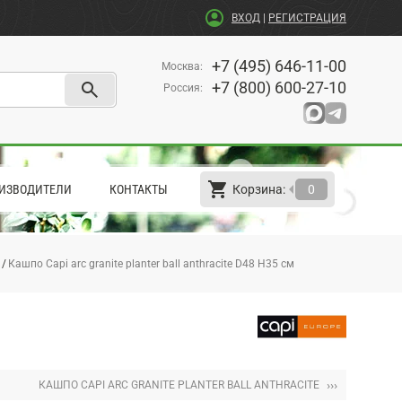
account_circle
ВХОД
|
РЕГИСТРАЦИЯ
+7 (495) 646-11-00
Москва
:
search
+7 (800) 600-27-10
Россия
:
shopping_cart
arrow_left
ИЗВОДИТЕЛИ
КОНТАКТЫ
Корзина:
0
Кашпо Capi arc granite planter ball anthracite D48 H35 см
›››
КАШПО CAPI ARC GRANITE PLANTER BALL ANTHRACITE