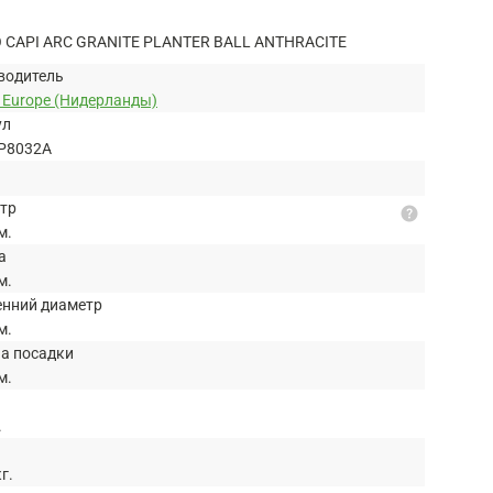
CAPI ARC GRANITE PLANTER BALL ANTHRACITE
водитель
 Europe (Нидерланды)
ул
P8032A
тр
help
м.
а
м.
енний диаметр
м.
на посадки
м.
.
кг.