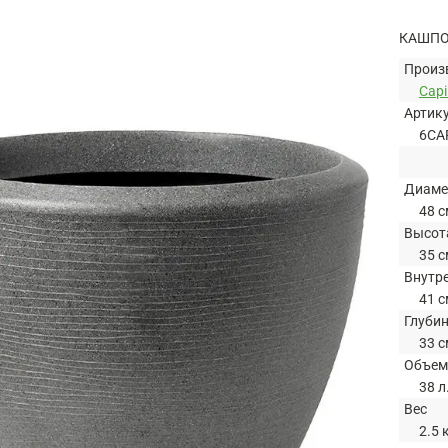
КАШПО 
Произ
Capi
Артик
6CA
Диаме
48 с
Высот
35 с
Внутр
41 с
Глуби
33 с
Объем
38 л
Вес
2.5 