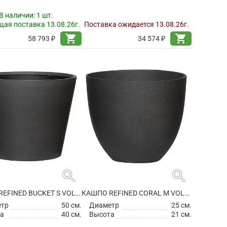
В наличии:
1 шт.
ая поставка 13.08.26г.
Поставка ожидается 13.08.26г.
shopping_cart
shopping_cart
58 793 ₽
34 574 ₽
search
search
КАШПО REFINED BUCKET S VOLCANO BLACK
КАШПО REFINED CORAL M VOLCANO BLACK
етр
50 см.
Диаметр
25 см.
а
40 см.
Высота
21 см.