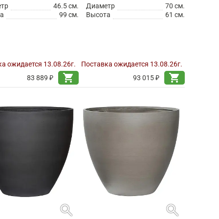
етр
46.5 см.
Диаметр
70 см.
а
99 см.
Высота
61 см.
а ожидается 13.08.26г.
Поставка ожидается 13.08.26г.
shopping_cart
shopping_cart
83 889 ₽
93 015 ₽
search
search