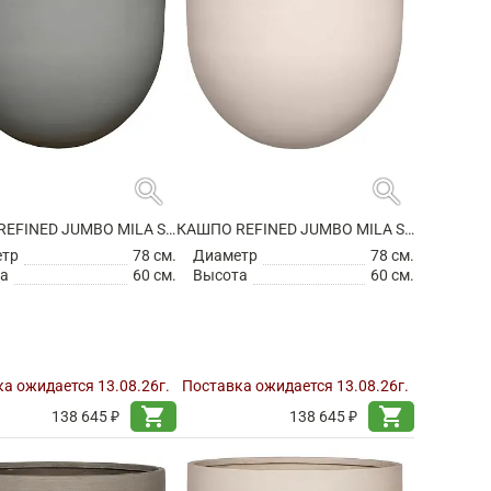
search
search
КАШПО REFINED JUMBO MILA S CLOUDED GREY
КАШПО REFINED JUMBO MILA S NATURAL WHITE
етр
78 см.
Диаметр
78 см.
а
60 см.
Высота
60 см.
а ожидается 13.08.26г.
Поставка ожидается 13.08.26г.
shopping_cart
shopping_cart
138 645 ₽
138 645 ₽