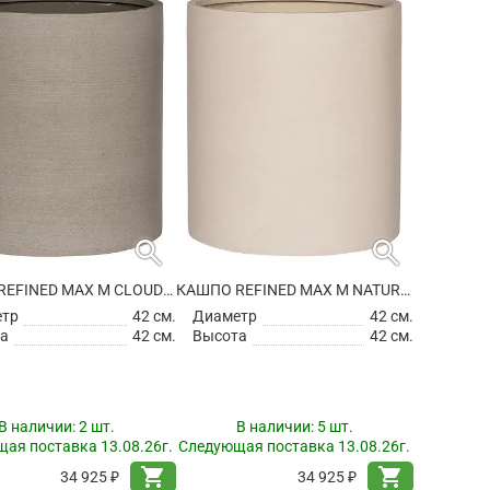
search
search
КАШПО REFINED MAX M CLOUDED GREY
КАШПО REFINED MAX M NATURAL WHITE
етр
42 см.
Диаметр
42 см.
а
42 см.
Высота
42 см.
В наличии:
2 шт.
В наличии:
5 шт.
ая поставка 13.08.26г.
Следующая поставка 13.08.26г.
shopping_cart
shopping_cart
34 925 ₽
34 925 ₽