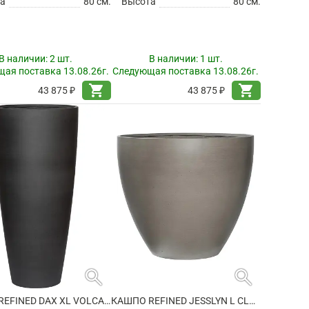
а
80 см.
Высота
80 см.
В наличии:
2 шт.
В наличии:
1 шт.
ая поставка 13.08.26г.
Следующая поставка 13.08.26г.
shopping_cart
shopping_cart
43 875 ₽
43 875 ₽
search
search
КАШПО REFINED DAX XL VOLCANO BLACK
КАШПО REFINED JESSLYN L CLOUDED GREY