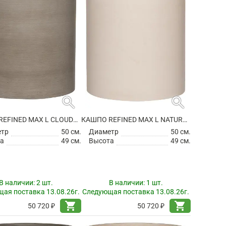
search
search
КАШПО REFINED MAX L CLOUDED GREY
КАШПО REFINED MAX L NATURAL WHITE
етр
50 см.
Диаметр
50 см.
а
49 см.
Высота
49 см.
В наличии:
2 шт.
В наличии:
1 шт.
ая поставка 13.08.26г.
Следующая поставка 13.08.26г.
shopping_cart
shopping_cart
50 720 ₽
50 720 ₽