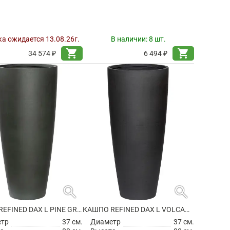
а ожидается 13.08.26г.
В наличии:
8 шт.
shopping_cart
shopping_cart
34 574 ₽
6 494 ₽
search
search
КАШПО REFINED DAX L PINE GREEN
КАШПО REFINED DAX L VOLCANO BLACK
етр
37 см.
Диаметр
37 см.