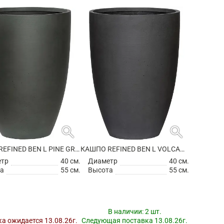
search
search
КАШПО REFINED BEN L PINE GREEN
КАШПО REFINED BEN L VOLCANO BLACK
етр
40 см.
Диаметр
40 см.
а
55 см.
Высота
55 см.
В наличии:
2 шт.
а ожидается 13.08.26г.
Следующая поставка 13.08.26г.