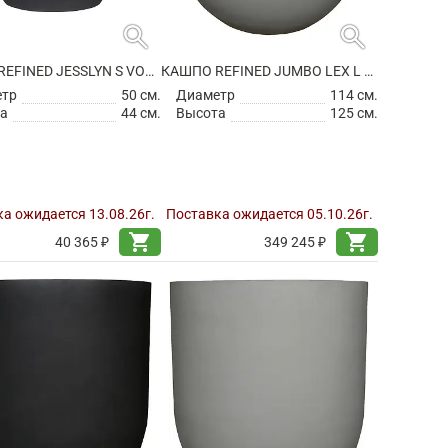
search
search
КАШПО REFINED JESSLYN S VOLCANO BLACK
КАШПО REFINED JUMBO LEX L CLOUDED GREY
етр
50 см.
Диаметр
114 см.
а
44 см.
Высота
125 см.
а ожидается 13.08.26г.
Поставка ожидается 05.10.26г.
shopping_cart
shopping_cart
40 365 ₽
349 245 ₽