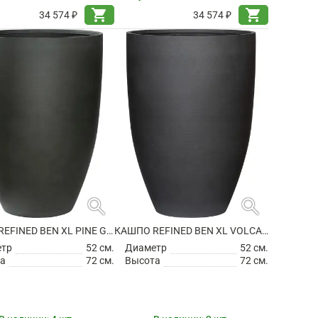
shopping_cart
shopping_cart
34 574 ₽
34 574 ₽
search
search
КАШПО REFINED BEN XL PINE GREEN
КАШПО REFINED BEN XL VOLCANO BLACK
етр
52 см.
Диаметр
52 см.
а
72 см.
Высота
72 см.