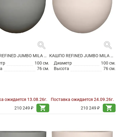
search
search
КАШПО REFINED JUMBO MILA M CLOUDED GREY
КАШПО REFINED JUMBO MILA M NATURAL WHITE
етр
100 см.
Диаметр
100 см.
а
76 см.
Высота
76 см.
а ожидается 13.08.26г.
Поставка ожидается 24.09.26г.
shopping_cart
shopping_cart
210 249 ₽
210 249 ₽