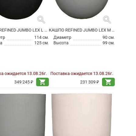
search
search
КАШПО REFINED JUMBO LEX L VOLCANO BLACK
КАШПО REFINED JUMBO LEX M CLOUDED GREY
етр
114 см.
Диаметр
90 см.
а
125 см.
Высота
99 см.
а ожидается 13.08.26г.
Поставка ожидается 13.08.26г.
shopping_cart
shopping_cart
349 245 ₽
231 309 ₽