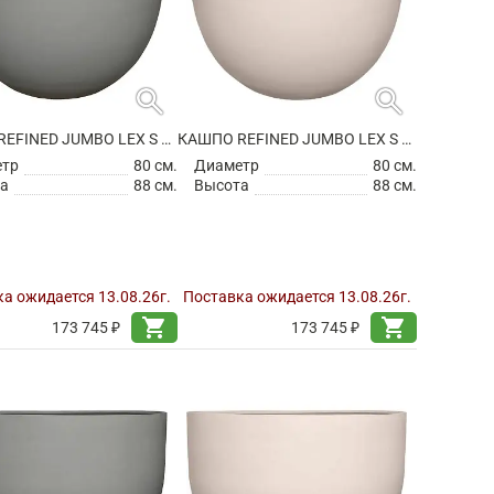
search
search
КАШПО REFINED JUMBO LEX S CLOUDED GREY
КАШПО REFINED JUMBO LEX S NATURAL WHITE
етр
80 см.
Диаметр
80 см.
а
88 см.
Высота
88 см.
а ожидается 13.08.26г.
Поставка ожидается 13.08.26г.
shopping_cart
shopping_cart
173 745 ₽
173 745 ₽