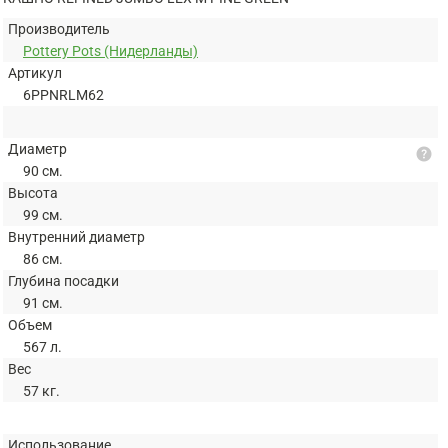
Производитель
Pottery Pots (Нидерланды)
Артикул
6PPNRLM62
Диаметр
help
90 см.
Высота
99 см.
Внутренний диаметр
86 см.
Глубина посадки
91 см.
Объем
567 л.
Вес
57 кг.
Использование