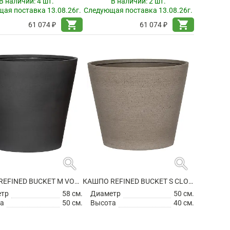
В наличии:
4 шт.
В наличии:
2 шт.
ая поставка 13.08.26г.
Следующая поставка 13.08.26г.
shopping_cart
shopping_cart
61 074 ₽
61 074 ₽
search
search
КАШПО REFINED BUCKET M VOLCANO BLACK
КАШПО REFINED BUCKET S CLOUDED GREY
етр
58 см.
Диаметр
50 см.
а
50 см.
Высота
40 см.