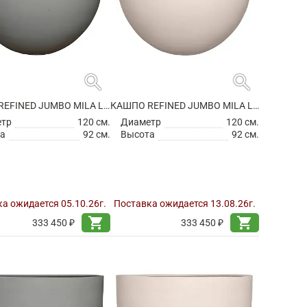
search
search
КАШПО REFINED JUMBO MILA L CLOUDED GREY
КАШПО REFINED JUMBO MILA L NATURAL WHITE
етр
120 см.
Диаметр
120 см.
а
92 см.
Высота
92 см.
а ожидается 05.10.26г.
Поставка ожидается 13.08.26г.
shopping_cart
shopping_cart
333 450 ₽
333 450 ₽