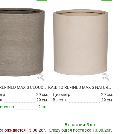
search
search
КАШПО REFINED MAX S CLOUDED GREY
КАШПО REFINED MAX S NATURAL WHITE
етр
29 см.
Диаметр
29 см.
а
29 см.
Высота
29 см.
ется по
2 шт.
В наличии:
3 шт.
а ожидается 13.08.26г.
Следующая поставка 13.08.26г.