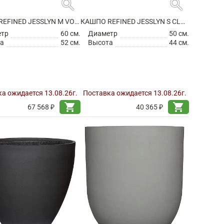
search
search
КАШПО REFINED JESSLYN M VOLCANO BLACK
КАШПО REFINED JESSLYN S CLOUDED GREY
етр
60 см.
Диаметр
50 см.
а
52 см.
Высота
44 см.
а ожидается 13.08.26г.
Поставка ожидается 13.08.26г.
shopping_cart
shopping_cart
67 568 ₽
40 365 ₽