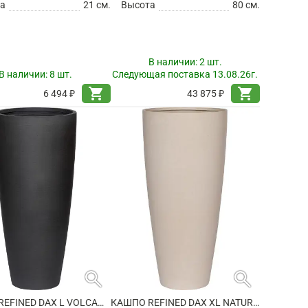
а
21 см.
Высота
80 см.
В наличии:
2 шт.
В наличии:
8 шт.
Следующая поставка 13.08.26г.
shopping_cart
shopping_cart
6 494 ₽
43 875 ₽
search
search
КАШПО REFINED DAX L VOLCANO BLACK
КАШПО REFINED DAX XL NATURAL WHITE