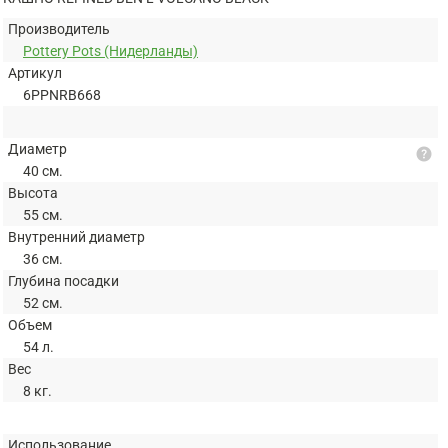
Производитель
Pottery Pots (Нидерланды)
Артикул
6PPNRB668
Диаметр
help
40 см.
Высота
55 см.
Внутренний диаметр
36 см.
Глубина посадки
52 см.
Объем
54 л.
Вес
8 кг.
Использование