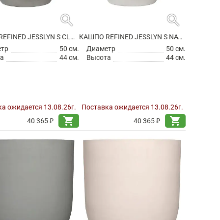
search
search
КАШПО REFINED JESSLYN S CLOUDED GREY
КАШПО REFINED JESSLYN S NATURAL WHITE
етр
50 см.
Диаметр
50 см.
а
44 см.
Высота
44 см.
а ожидается 13.08.26г.
Поставка ожидается 13.08.26г.
shopping_cart
shopping_cart
40 365 ₽
40 365 ₽