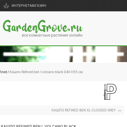
spa
ИНТЕРНЕТ-МАГАЗИН
GardenGrove.ru
все комнатные растения онлайн
fined
Кашпо Refined ben l volcano black D40 H55 см
›››
КАШПО REFINED BEN XL CLOUDED GREY
КАШПО REFINED BEN L VOLCANO BLACK