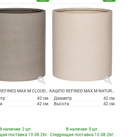
search
search
КАШПО REFINED MAX M CLOUDED GREY
КАШПО REFINED MAX M NATURAL WHITE
етр
42 см.
Диаметр
42 см.
а
42 см.
Высота
42 см.
В наличии:
2 шт.
В наличии:
5 шт.
ая поставка 13.08.26г.
Следующая поставка 13.08.26г.