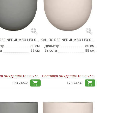
search
search
КАШПО REFINED JUMBO LEX S CLOUDED GREY
КАШПО REFINED JUMBO LEX S NATURAL WHITE
етр
80 см.
Диаметр
80 см.
а
88 см.
Высота
88 см.
а ожидается 13.08.26г.
Поставка ожидается 13.08.26г.
shopping_cart
shopping_cart
173 745 ₽
173 745 ₽