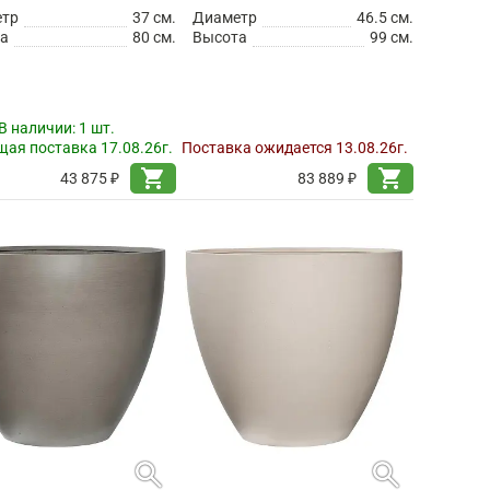
етр
37 см.
Диаметр
46.5 см.
а
80 см.
Высота
99 см.
В наличии:
1 шт.
ая поставка 17.08.26г.
Поставка ожидается 13.08.26г.
shopping_cart
shopping_cart
43 875 ₽
83 889 ₽
search
search