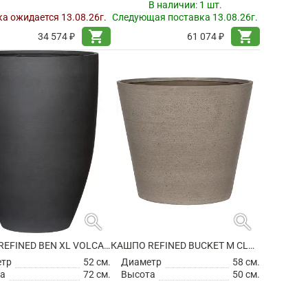
В наличии:
1 шт.
а ожидается 13.08.26г.
Следующая поставка 13.08.26г.
shopping_cart
shopping_cart
34 574 ₽
61 074 ₽
search
search
КАШПО REFINED BEN XL VOLCANO BLACK
КАШПО REFINED BUCKET M CLOUDED GREY
етр
52 см.
Диаметр
58 см.
а
72 см.
Высота
50 см.