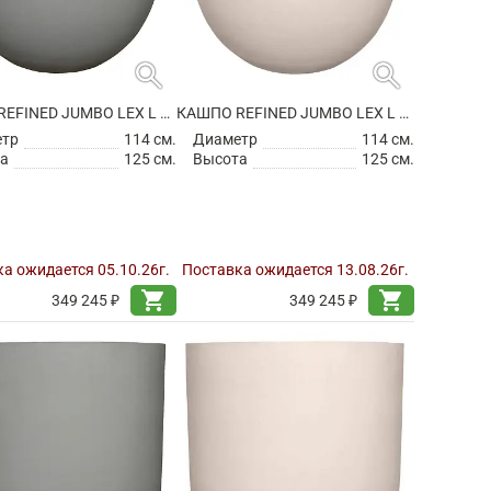
search
search
КАШПО REFINED JUMBO LEX L CLOUDED GREY
КАШПО REFINED JUMBO LEX L NATURAL WHITE
етр
114 см.
Диаметр
114 см.
а
125 см.
Высота
125 см.
а ожидается 05.10.26г.
Поставка ожидается 13.08.26г.
shopping_cart
shopping_cart
349 245 ₽
349 245 ₽