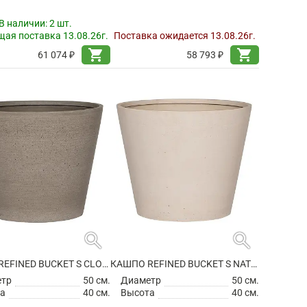
В наличии:
2 шт.
ая поставка 13.08.26г.
Поставка ожидается 13.08.26г.
shopping_cart
shopping_cart
61 074 ₽
58 793 ₽
search
search
КАШПО REFINED BUCKET S CLOUDED GREY
КАШПО REFINED BUCKET S NATURAL WHITE
етр
50 см.
Диаметр
50 см.
а
40 см.
Высота
40 см.