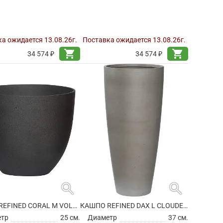
а ожидается 13.08.26г.
Поставка ожидается 13.08.26г.
shopping_cart
shopping_cart
34 574 ₽
34 574 ₽
search
search
КАШПО REFINED CORAL M VOLCANO BLACK
КАШПО REFINED DAX L CLOUDED GREY
етр
25 см.
Диаметр
37 см.