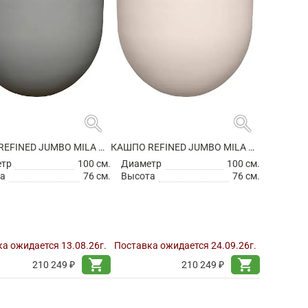
search
search
КАШПО REFINED JUMBO MILA M CLOUDED GREY
КАШПО REFINED JUMBO MILA M NATURAL WHITE
етр
100 см.
Диаметр
100 см.
а
76 см.
Высота
76 см.
а ожидается 13.08.26г.
Поставка ожидается 24.09.26г.
shopping_cart
shopping_cart
210 249 ₽
210 249 ₽