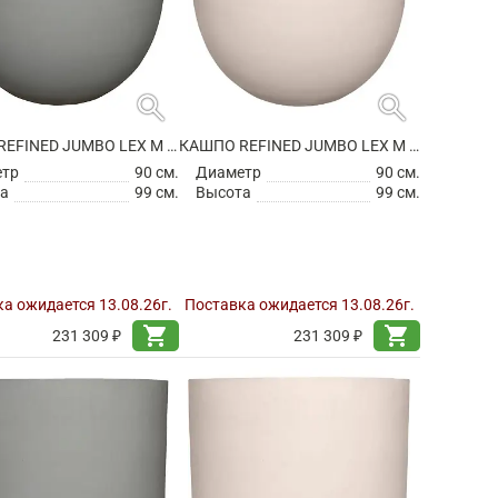
search
search
КАШПО REFINED JUMBO LEX M CLOUDED GREY
КАШПО REFINED JUMBO LEX M NATURAL WHITE
етр
90 см.
Диаметр
90 см.
а
99 см.
Высота
99 см.
а ожидается 13.08.26г.
Поставка ожидается 13.08.26г.
shopping_cart
shopping_cart
231 309 ₽
231 309 ₽