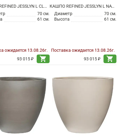
КАШПО REFINED JESSLYN L CLOUDED GREY
КАШПО REFINED JESSLYN L NATURAL WHITE
етр
70 см.
Диаметр
70 см.
а
61 см.
Высота
61 см.
а ожидается 13.08.26г.
Поставка ожидается 13.08.26г.
shopping_cart
shopping_cart
93 015 ₽
93 015 ₽