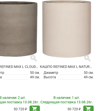
search
search
КАШПО REFINED MAX L CLOUDED GREY
КАШПО REFINED MAX L NATURAL WHITE
етр
50 см.
Диаметр
50 см.
а
49 см.
Высота
49 см.
В наличии:
2 шт.
В наличии:
1 шт.
ая поставка 13.08.26г.
Следующая поставка 13.08.26г.
shopping_cart
shopping_cart
50 720 ₽
50 720 ₽