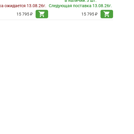
В наличии:
3 шт.
а ожидается 13.08.26г.
Следующая поставка 13.08.26г.
shopping_cart
shopping_cart
15 795 ₽
15 795 ₽