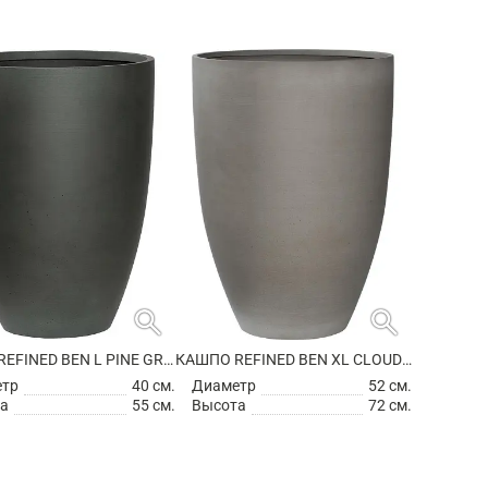
search
search
КАШПО REFINED BEN L PINE GREEN
КАШПО REFINED BEN XL CLOUDED GREY
етр
40 см.
Диаметр
52 см.
а
55 см.
Высота
72 см.