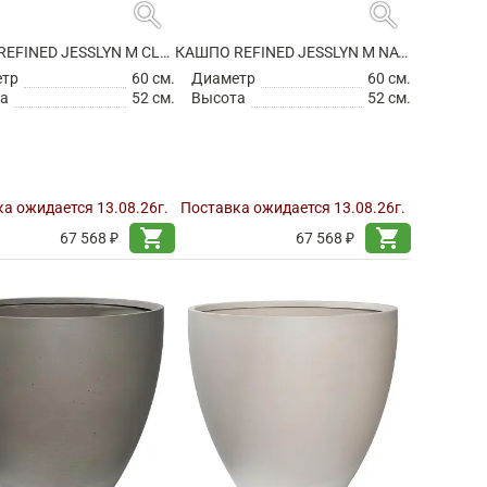
search
search
КАШПО REFINED JESSLYN M CLOUDED GREY
КАШПО REFINED JESSLYN M NATURAL WHITE
етр
60 см.
Диаметр
60 см.
а
52 см.
Высота
52 см.
а ожидается 13.08.26г.
Поставка ожидается 13.08.26г.
shopping_cart
shopping_cart
67 568 ₽
67 568 ₽