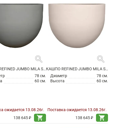
search
search
КАШПО REFINED JUMBO MILA S CLOUDED GREY
КАШПО REFINED JUMBO MILA S NATURAL WHITE
етр
78 см.
Диаметр
78 см.
а
60 см.
Высота
60 см.
а ожидается 13.08.26г.
Поставка ожидается 13.08.26г.
shopping_cart
shopping_cart
138 645 ₽
138 645 ₽