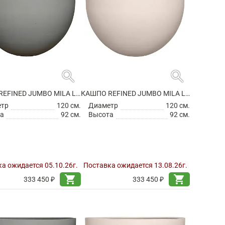
search
search
КАШПО REFINED JUMBO MILA L CLOUDED GREY
КАШПО REFINED JUMBO MILA L NATURAL WHITE
етр
120 см.
Диаметр
120 см.
а
92 см.
Высота
92 см.
а ожидается 05.10.26г.
Поставка ожидается 13.08.26г.
shopping_cart
shopping_cart
333 450 ₽
333 450 ₽