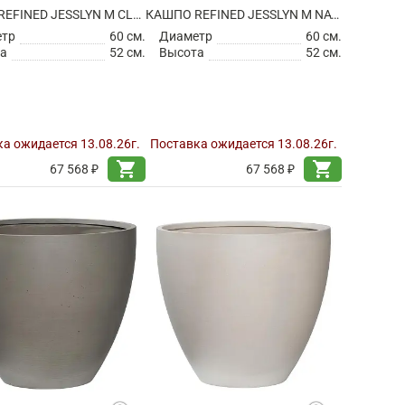
КАШПО REFINED JESSLYN M CLOUDED GREY
КАШПО REFINED JESSLYN M NATURAL WHITE
етр
60 см.
Диаметр
60 см.
а
52 см.
Высота
52 см.
а ожидается 13.08.26г.
Поставка ожидается 13.08.26г.
shopping_cart
shopping_cart
67 568 ₽
67 568 ₽