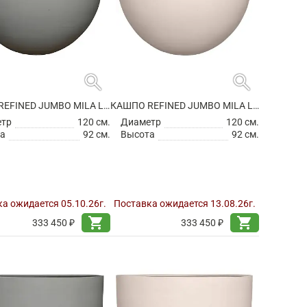
search
search
КАШПО REFINED JUMBO MILA L CLOUDED GREY
КАШПО REFINED JUMBO MILA L NATURAL WHITE
етр
120 см.
Диаметр
120 см.
а
92 см.
Высота
92 см.
а ожидается 05.10.26г.
Поставка ожидается 13.08.26г.
shopping_cart
shopping_cart
333 450 ₽
333 450 ₽