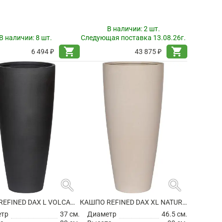
В наличии:
2 шт.
В наличии:
8 шт.
Следующая поставка 13.08.26г.
shopping_cart
shopping_cart
6 494 ₽
43 875 ₽
search
search
КАШПО REFINED DAX L VOLCANO BLACK
КАШПО REFINED DAX XL NATURAL WHITE
етр
37 см.
Диаметр
46.5 см.