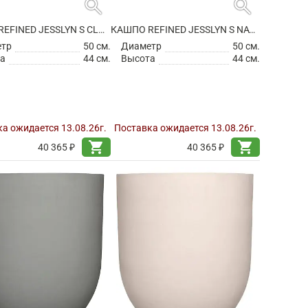
search
search
КАШПО REFINED JESSLYN S CLOUDED GREY
КАШПО REFINED JESSLYN S NATURAL WHITE
етр
50 см.
Диаметр
50 см.
а
44 см.
Высота
44 см.
а ожидается 13.08.26г.
Поставка ожидается 13.08.26г.
shopping_cart
shopping_cart
40 365 ₽
40 365 ₽