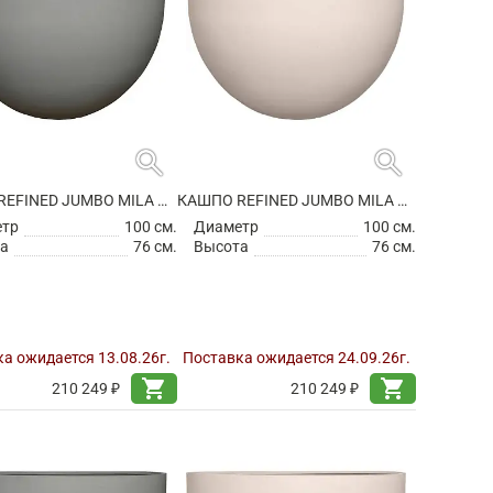
search
search
КАШПО REFINED JUMBO MILA M CLOUDED GREY
КАШПО REFINED JUMBO MILA M NATURAL WHITE
етр
100 см.
Диаметр
100 см.
а
76 см.
Высота
76 см.
а ожидается 13.08.26г.
Поставка ожидается 24.09.26г.
shopping_cart
shopping_cart
210 249 ₽
210 249 ₽