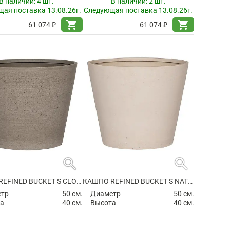
В наличии:
4 шт.
В наличии:
2 шт.
ая поставка 13.08.26г.
Следующая поставка 13.08.26г.
shopping_cart
shopping_cart
61 074 ₽
61 074 ₽
search
search
КАШПО REFINED BUCKET S CLOUDED GREY
КАШПО REFINED BUCKET S NATURAL WHITE
етр
50 см.
Диаметр
50 см.
а
40 см.
Высота
40 см.