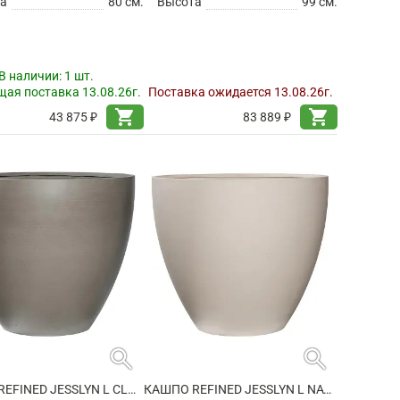
а
80 см.
Высота
99 см.
В наличии:
1 шт.
ая поставка 13.08.26г.
Поставка ожидается 13.08.26г.
shopping_cart
shopping_cart
43 875 ₽
83 889 ₽
search
search
КАШПО REFINED JESSLYN L CLOUDED GREY
КАШПО REFINED JESSLYN L NATURAL WHITE