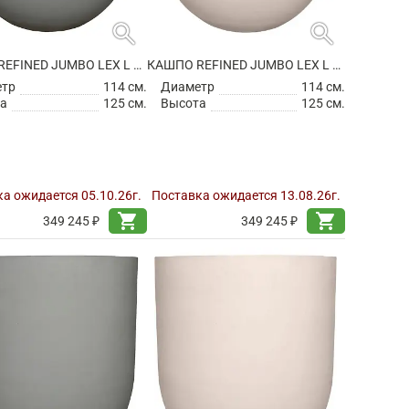
search
search
КАШПО REFINED JUMBO LEX L CLOUDED GREY
КАШПО REFINED JUMBO LEX L NATURAL WHITE
етр
114 см.
Диаметр
114 см.
а
125 см.
Высота
125 см.
а ожидается 05.10.26г.
Поставка ожидается 13.08.26г.
shopping_cart
shopping_cart
349 245 ₽
349 245 ₽