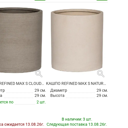
search
search
КАШПО REFINED MAX S CLOUDED GREY
КАШПО REFINED MAX S NATURAL WHITE
етр
29 см.
Диаметр
29 см.
а
29 см.
Высота
29 см.
ется по
2 шт.
В наличии:
3 шт.
а ожидается 13.08.26г.
Следующая поставка 13.08.26г.