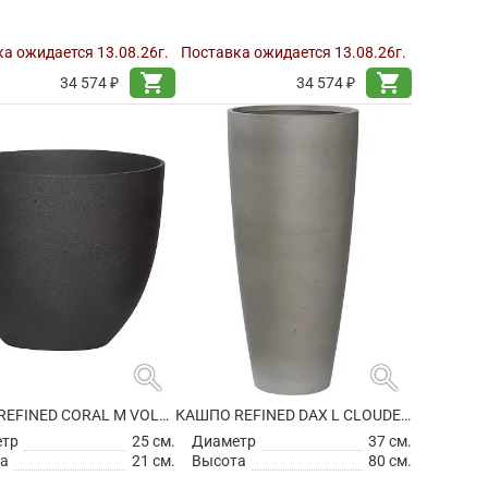
а ожидается 13.08.26г.
Поставка ожидается 13.08.26г.
shopping_cart
shopping_cart
34 574 ₽
34 574 ₽
search
search
КАШПО REFINED CORAL M VOLCANO BLACK
КАШПО REFINED DAX L CLOUDED GREY
етр
25 см.
Диаметр
37 см.
а
21 см.
Высота
80 см.