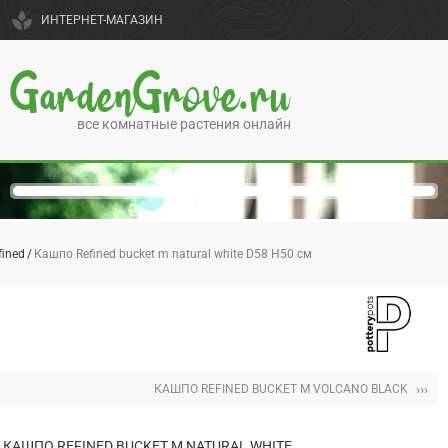
spa
ИНТЕРНЕТ-МАГАЗИН
GardenGrove.ru
все комнатные растения онлайн
fined
Кашпо Refined bucket m natural white D58 H50 см
›››
КАШПО REFINED BUCKET M VOLCANO BLACK
КАШПО REFINED BUCKET M NATURAL WHITE