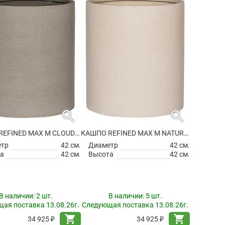
search
search
КАШПО REFINED MAX M CLOUDED GREY
КАШПО REFINED MAX M NATURAL WHITE
етр
42 см.
Диаметр
42 см.
а
42 см.
Высота
42 см.
В наличии:
2 шт.
В наличии:
5 шт.
ая поставка 13.08.26г.
Следующая поставка 13.08.26г.
shopping_cart
shopping_cart
34 925 ₽
34 925 ₽