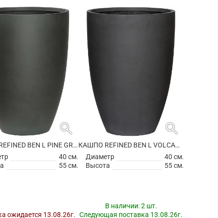
search
search
КАШПО REFINED BEN L PINE GREEN
КАШПО REFINED BEN L VOLCANO BLACK
етр
40 см.
Диаметр
40 см.
а
55 см.
Высота
55 см.
В наличии:
2 шт.
а ожидается 13.08.26г.
Следующая поставка 13.08.26г.