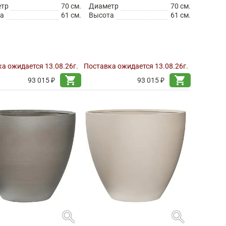
етр
70 см.
Диаметр
70 см.
а
61 см.
Высота
61 см.
а ожидается 13.08.26г.
Поставка ожидается 13.08.26г.
shopping_cart
shopping_cart
93 015 ₽
93 015 ₽
search
search