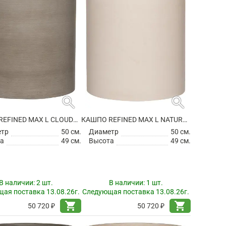
search
search
КАШПО REFINED MAX L CLOUDED GREY
КАШПО REFINED MAX L NATURAL WHITE
етр
50 см.
Диаметр
50 см.
а
49 см.
Высота
49 см.
В наличии:
2 шт.
В наличии:
1 шт.
ая поставка 13.08.26г.
Следующая поставка 13.08.26г.
shopping_cart
shopping_cart
50 720 ₽
50 720 ₽