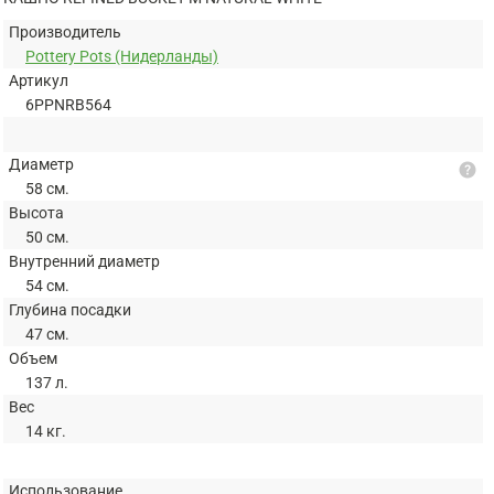
Производитель
Pottery Pots (Нидерланды)
Артикул
6PPNRB564
Диаметр
help
58 см.
Высота
50 см.
Внутренний диаметр
54 см.
Глубина посадки
47 см.
Объем
137 л.
Вес
14 кг.
Использование