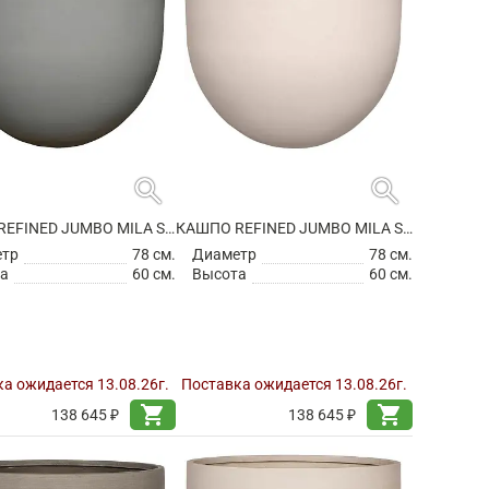
search
search
КАШПО REFINED JUMBO MILA S CLOUDED GREY
КАШПО REFINED JUMBO MILA S NATURAL WHITE
етр
78 см.
Диаметр
78 см.
а
60 см.
Высота
60 см.
а ожидается 13.08.26г.
Поставка ожидается 13.08.26г.
shopping_cart
shopping_cart
138 645 ₽
138 645 ₽