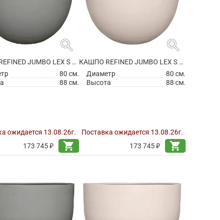
search
search
КАШПО REFINED JUMBO LEX S CLOUDED GREY
КАШПО REFINED JUMBO LEX S NATURAL WHITE
етр
80 см.
Диаметр
80 см.
а
88 см.
Высота
88 см.
а ожидается 13.08.26г.
Поставка ожидается 13.08.26г.
shopping_cart
shopping_cart
173 745 ₽
173 745 ₽