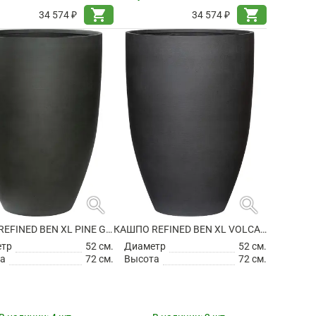
shopping_cart
shopping_cart
34 574 ₽
34 574 ₽
search
search
КАШПО REFINED BEN XL PINE GREEN
КАШПО REFINED BEN XL VOLCANO BLACK
етр
52 см.
Диаметр
52 см.
а
72 см.
Высота
72 см.