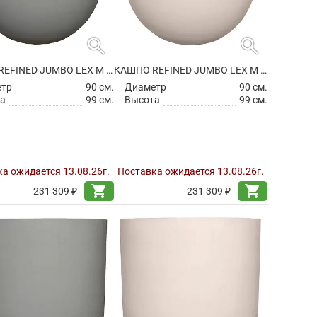
search
search
КАШПО REFINED JUMBO LEX M CLOUDED GREY
КАШПО REFINED JUMBO LEX M NATURAL WHITE
етр
90 см.
Диаметр
90 см.
а
99 см.
Высота
99 см.
а ожидается 13.08.26г.
Поставка ожидается 13.08.26г.
shopping_cart
shopping_cart
231 309 ₽
231 309 ₽