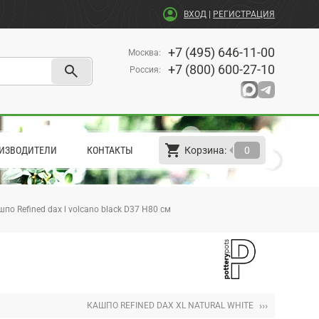
account_circle
ВХОД
|
РЕГИСТРАЦИЯ
+7 (495) 646-11-00
Москва
:
search
+7 (800) 600-27-10
Россия
:
shopping_cart
arrow_left
ИЗВОДИТЕЛИ
КОНТАКТЫ
Корзина:
0
по Refined dax l volcano black D37 H80 см
›››
КАШПО REFINED DAX XL NATURAL WHITE