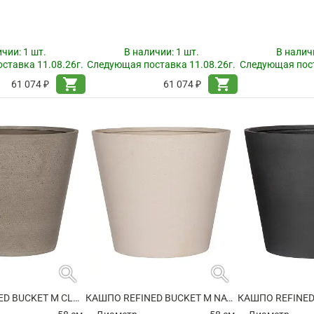
ичии:
1 шт.
В наличии:
1 шт.
В налич
ставка 11.08.26г.
Следующая поставка 11.08.26г.
Следующая пост
shopping_cart
shopping_cart
61 074 ₽
61 074 ₽
search
search
КАШПО REFINED BUCKET M CLOUDED GREY
КАШПО REFINED BUCKET M NATURAL WHITE