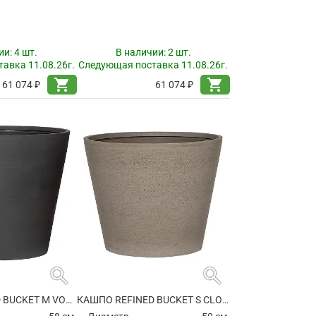
ии:
4 шт.
В наличии:
2 шт.
авка 11.08.26г.
Следующая поставка 11.08.26г.
shopping_cart
shopping_cart
61 074 ₽
61 074 ₽
search
search
КАШПО REFINED BUCKET M VOLCANO BLACK
КАШПО REFINED BUCKET S CLOUDED GREY