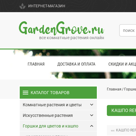
spa
ИНТЕРНЕТ-МАГАЗИН
GardenGrove.ru
все комнатные растения онлайн
ГЛАВНАЯ
ДОСТАВКА И ОПЛАТА
СКИДКИ И АК
Главная
Горшки
menu
КАТАЛОГ ТОВАРОВ
keyboard_arrow_down
Комнатные растения и цветы
КАШПО REF
keyboard_arrow_down
Искусственные растения
keyboard_arrow_up
Горшки для цветов и кашпо
‹‹‹
КАШПО REF