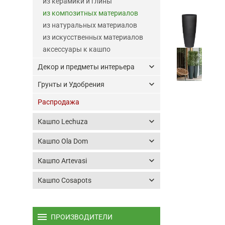
из керамики и глины
из композитных материалов
из натуральных материалов
из искусственных материалов
аксессуары к кашпо
keyboard_arrow_down
Декор и предметы интерьера
keyboard_arrow_down
Грунты и Удобрения
Распродажа
keyboard_arrow_down
Кашпо Lechuza
keyboard_arrow_down
Кашпо Ola Dom
keyboard_arrow_down
Кашпо Artevasi
keyboard_arrow_down
Кашпо Cosapots
menu
ПРОИЗВОДИТЕЛИ