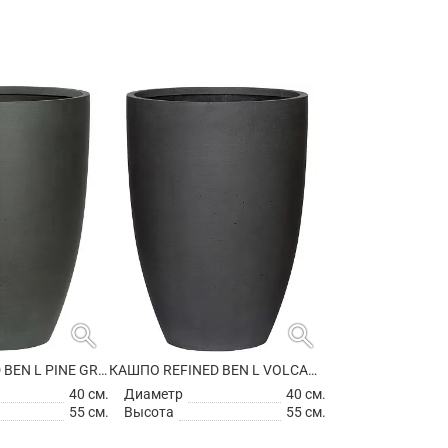
search
search
КАШПО REFINED BEN L PINE GREEN
КАШПО REFINED BEN L VOLCANO BLACK
40 см.
Диаметр
40 см.
55 см.
Высота
55 см.