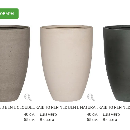
ТОВАРЫ
search
search
КАШПО REFINED BEN L CLOUDED GREY
КАШПО REFINED BEN L NATURAL WHITE
40 см.
Диаметр
40 см.
Диаметр
55 см.
Высота
55 см.
Высота