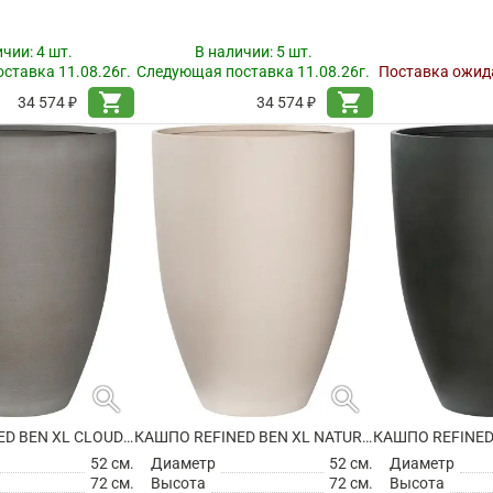
ичии:
4 шт.
В наличии:
5 шт.
ставка 11.08.26г.
Следующая поставка 11.08.26г.
Поставка ожида
shopping_cart
shopping_cart
34 574 ₽
34 574 ₽
search
search
КАШПО REFINED BEN XL CLOUDED GREY
КАШПО REFINED BEN XL NATURAL WHITE
52 см.
Диаметр
52 см.
Диаметр
72 см.
Высота
72 см.
Высота