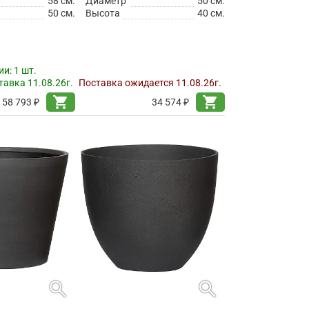
58 см.
Диаметр
50 см.
50 см.
Высота
40 см.
ии:
1 шт.
авка 11.08.26г.
Поставка ожидается 11.08.26г.
shopping_cart
shopping_cart
58 793 ₽
34 574 ₽
search
search