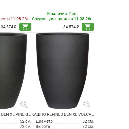
В наличии:
2 шт.
ется 11.08.26г.
Следующая поставка 11.08.26г.
shopping_cart
shopping_cart
34 574 ₽
34 574 ₽
search
search
КАШПО REFINED BEN XL PINE GREEN
КАШПО REFINED BEN XL VOLCANO BLACK
52 см.
Диаметр
52 см.
72 см.
Высота
72 см.