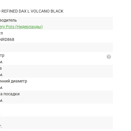
REFINED DAX L VOLCANO BLACK
водитель
ery Pots (Нидерланды)
ул
NRD868
тр
help
м.
а
м.
енний диаметр
м.
на посадки
м.
.
г.