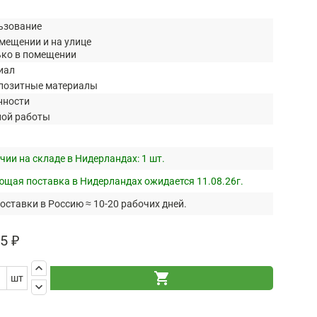
ьзование
мещении и на улице
ько в помещении
иал
позитные материалы
нности
ной работы
чии на складе в Нидерландах:
1 шт.
щая поставка в Нидерландах ожидается 11.08.26г.
оставки в Россию ≈ 10-20 рабочих дней.
5 ₽
keyboard_arrow_up
shopping_cart
шт
keyboard_arrow_down