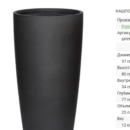
КАШПО 
Произ
Pott
Артик
6PP
Диаме
37 с
Высот
80 с
Внутр
34 с
Глуби
77 с
Объем
25 л
Вес
12 к