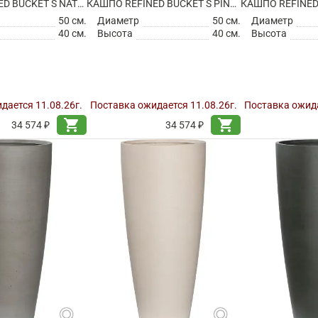
КАШПО REFINED BUCKET S NATURAL WHITE
КАШПО REFINED BUCKET S PINE GREEN
50 см.
Диаметр
50 см.
Диаметр
40 см.
Высота
40 см.
Высота
дается 11.08.26г.
Поставка ожидается 11.08.26г.
Поставка ожида
shopping_cart
shopping_cart
34 574 ₽
34 574 ₽
search
search