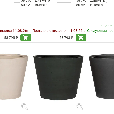
58 см.
Диаметр
58 см.
Диаметр
50 см.
Высота
50 см.
Высота
В налич
дается 11.08.26г.
Поставка ожидается 11.08.26г.
Следующая пост
shopping_cart
shopping_cart
58 793 ₽
58 793 ₽
search
search