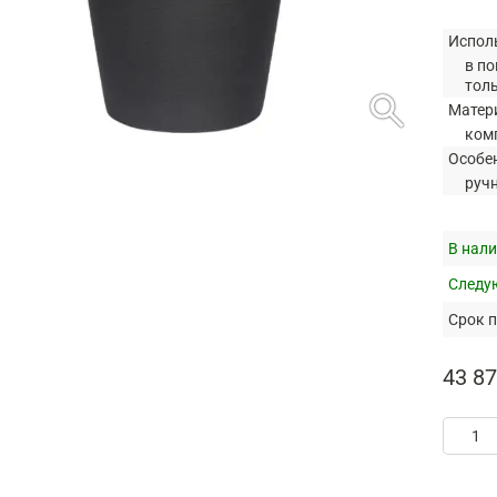
Испол
в по
тол
search
Матер
ком
Особе
руч
В нали
Следую
Срок п
43 87