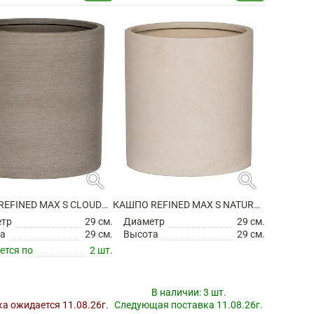
search
search
КАШПО REFINED MAX S CLOUDED GREY
КАШПО REFINED MAX S NATURAL WHITE
етр
29 см.
Диаметр
29 см.
а
29 см.
Высота
29 см.
ется по
2 шт.
В наличии:
3 шт.
а ожидается 11.08.26г.
Следующая поставка 11.08.26г.