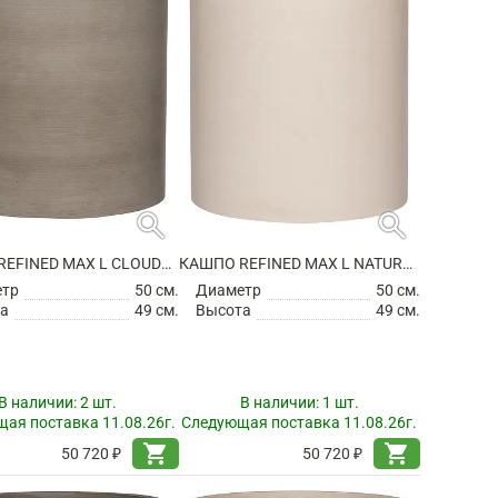
search
search
КАШПО REFINED MAX L CLOUDED GREY
КАШПО REFINED MAX L NATURAL WHITE
етр
50 см.
Диаметр
50 см.
а
49 см.
Высота
49 см.
В наличии:
2 шт.
В наличии:
1 шт.
ая поставка 11.08.26г.
Следующая поставка 11.08.26г.
shopping_cart
shopping_cart
50 720 ₽
50 720 ₽