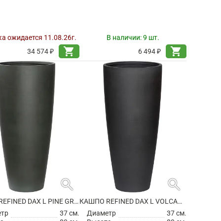
а ожидается 11.08.26г.
В наличии:
9 шт.
shopping_cart
shopping_cart
34 574 ₽
6 494 ₽
search
search
КАШПО REFINED DAX L PINE GREEN
КАШПО REFINED DAX L VOLCANO BLACK
етр
37 см.
Диаметр
37 см.