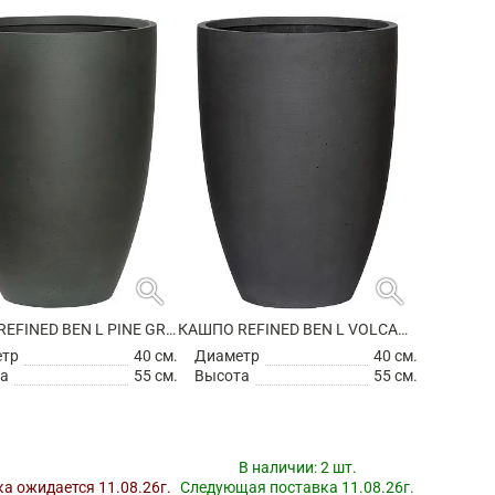
search
search
КАШПО REFINED BEN L PINE GREEN
КАШПО REFINED BEN L VOLCANO BLACK
етр
40 см.
Диаметр
40 см.
а
55 см.
Высота
55 см.
В наличии:
2 шт.
а ожидается 11.08.26г.
Следующая поставка 11.08.26г.