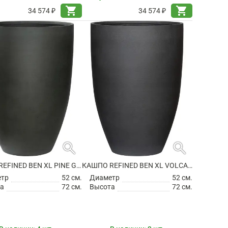
shopping_cart
shopping_cart
34 574 ₽
34 574 ₽
search
search
КАШПО REFINED BEN XL PINE GREEN
КАШПО REFINED BEN XL VOLCANO BLACK
етр
52 см.
Диаметр
52 см.
а
72 см.
Высота
72 см.