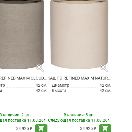
search
search
КАШПО REFINED MAX M CLOUDED GREY
КАШПО REFINED MAX M NATURAL WHITE
етр
42 см.
Диаметр
42 см.
а
42 см.
Высота
42 см.
В наличии:
2 шт.
В наличии:
5 шт.
ая поставка 11.08.26г.
Следующая поставка 11.08.26г.
shopping_cart
shopping_cart
34 925 ₽
34 925 ₽