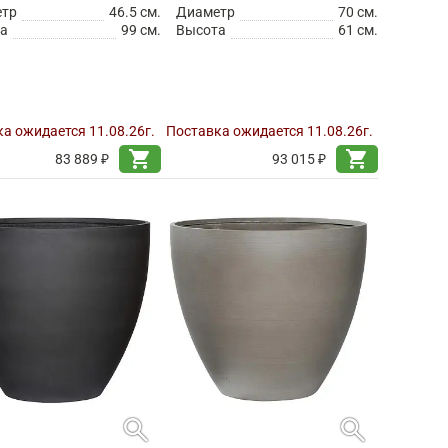
етр
46.5 см.
Диаметр
70 см.
а
99 см.
Высота
61 см.
а ожидается 11.08.26г.
Поставка ожидается 11.08.26г.
shopping_cart
shopping_cart
83 889 ₽
93 015 ₽
search
search