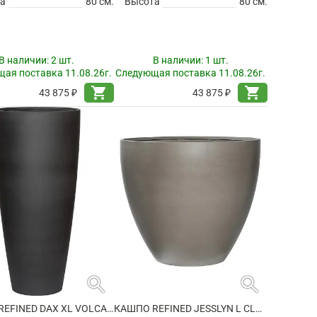
а
80 см.
Высота
80 см.
В наличии:
2 шт.
В наличии:
1 шт.
ая поставка 11.08.26г.
Следующая поставка 11.08.26г.
shopping_cart
shopping_cart
43 875 ₽
43 875 ₽
search
search
КАШПО REFINED DAX XL VOLCANO BLACK
КАШПО REFINED JESSLYN L CLOUDED GREY