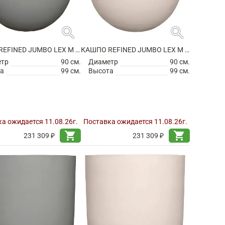
search
search
КАШПО REFINED JUMBO LEX M CLOUDED GREY
КАШПО REFINED JUMBO LEX M NATURAL WHITE
етр
90 см.
Диаметр
90 см.
а
99 см.
Высота
99 см.
а ожидается 11.08.26г.
Поставка ожидается 11.08.26г.
shopping_cart
shopping_cart
231 309 ₽
231 309 ₽