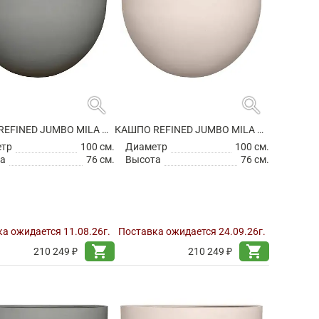
search
search
КАШПО REFINED JUMBO MILA M CLOUDED GREY
КАШПО REFINED JUMBO MILA M NATURAL WHITE
етр
100 см.
Диаметр
100 см.
а
76 см.
Высота
76 см.
а ожидается 11.08.26г.
Поставка ожидается 24.09.26г.
shopping_cart
shopping_cart
210 249 ₽
210 249 ₽