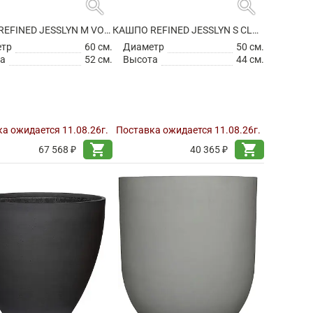
search
search
КАШПО REFINED JESSLYN M VOLCANO BLACK
КАШПО REFINED JESSLYN S CLOUDED GREY
етр
60 см.
Диаметр
50 см.
а
52 см.
Высота
44 см.
а ожидается 11.08.26г.
Поставка ожидается 11.08.26г.
shopping_cart
shopping_cart
67 568 ₽
40 365 ₽