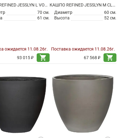
КАШПО REFINED JESSLYN L VOLCANO BLACK
КАШПО REFINED JESSLYN M CLOUDED GREY
етр
70 см.
Диаметр
60 см.
а
61 см.
Высота
52 см.
а ожидается 11.08.26г.
Поставка ожидается 11.08.26г.
shopping_cart
shopping_cart
93 015 ₽
67 568 ₽