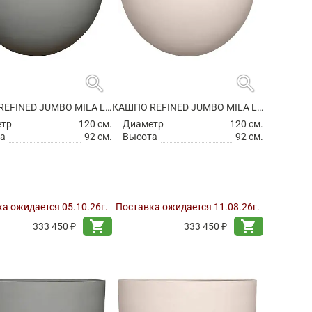
search
search
КАШПО REFINED JUMBO MILA L CLOUDED GREY
КАШПО REFINED JUMBO MILA L NATURAL WHITE
етр
120 см.
Диаметр
120 см.
а
92 см.
Высота
92 см.
а ожидается 05.10.26г.
Поставка ожидается 11.08.26г.
shopping_cart
shopping_cart
333 450 ₽
333 450 ₽