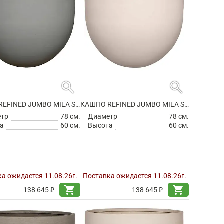
search
search
КАШПО REFINED JUMBO MILA S CLOUDED GREY
КАШПО REFINED JUMBO MILA S NATURAL WHITE
етр
78 см.
Диаметр
78 см.
а
60 см.
Высота
60 см.
а ожидается 11.08.26г.
Поставка ожидается 11.08.26г.
shopping_cart
shopping_cart
138 645 ₽
138 645 ₽