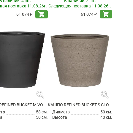
В наличии:
4 шт.
В наличии:
2 шт.
ая поставка 11.08.26г.
Следующая поставка 11.08.26г.
shopping_cart
shopping_cart
61 074 ₽
61 074 ₽
search
search
КАШПО REFINED BUCKET M VOLCANO BLACK
КАШПО REFINED BUCKET S CLOUDED GREY
етр
58 см.
Диаметр
50 см.
а
50 см.
Высота
40 см.