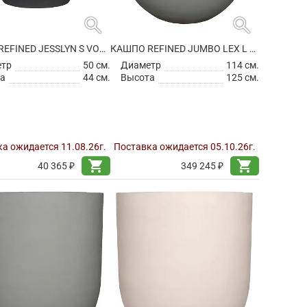
search
search
КАШПО REFINED JESSLYN S VOLCANO BLACK
КАШПО REFINED JUMBO LEX L CLOUDED GREY
етр
50 см.
Диаметр
114 см.
а
44 см.
Высота
125 см.
а ожидается 11.08.26г.
Поставка ожидается 05.10.26г.
shopping_cart
shopping_cart
40 365 ₽
349 245 ₽