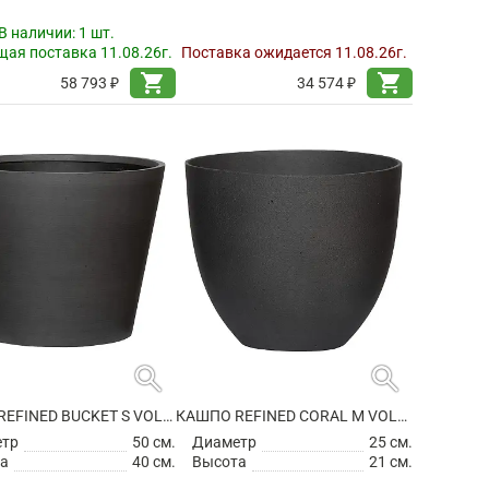
В наличии:
1 шт.
ая поставка 11.08.26г.
Поставка ожидается 11.08.26г.
shopping_cart
shopping_cart
58 793 ₽
34 574 ₽
search
search
КАШПО REFINED BUCKET S VOLCANO BLACK
КАШПО REFINED CORAL M VOLCANO BLACK
етр
50 см.
Диаметр
25 см.
а
40 см.
Высота
21 см.