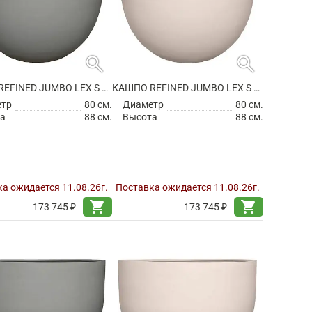
search
search
КАШПО REFINED JUMBO LEX S CLOUDED GREY
КАШПО REFINED JUMBO LEX S NATURAL WHITE
етр
80 см.
Диаметр
80 см.
а
88 см.
Высота
88 см.
а ожидается 11.08.26г.
Поставка ожидается 11.08.26г.
shopping_cart
shopping_cart
173 745 ₽
173 745 ₽