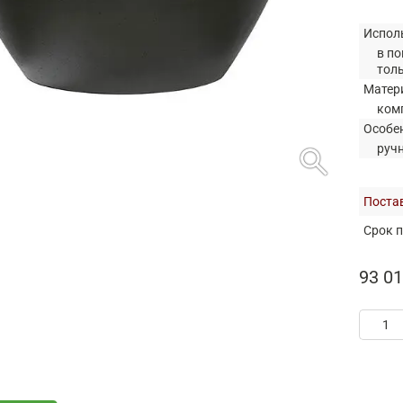
Испол
в по
тол
Матер
ком
Особе
search
руч
Постав
Срок п
93 01