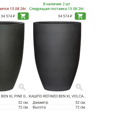
В наличии:
2 шт.
ется 13.08.26г.
Следующая поставка 13.08.26г.
shopping_cart
shopping_cart
34 574 ₽
34 574 ₽
search
search
КАШПО REFINED BEN XL PINE GREEN
КАШПО REFINED BEN XL VOLCANO BLACK
52 см.
Диаметр
52 см.
72 см.
Высота
72 см.