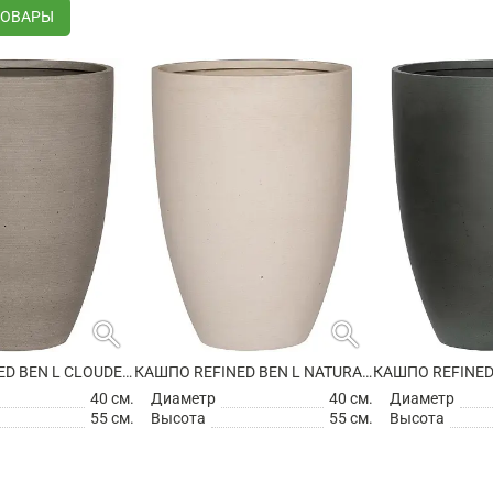
ТОВАРЫ
search
search
КАШПО REFINED BEN L CLOUDED GREY
КАШПО REFINED BEN L NATURAL WHITE
40 см.
Диаметр
40 см.
Диаметр
55 см.
Высота
55 см.
Высота