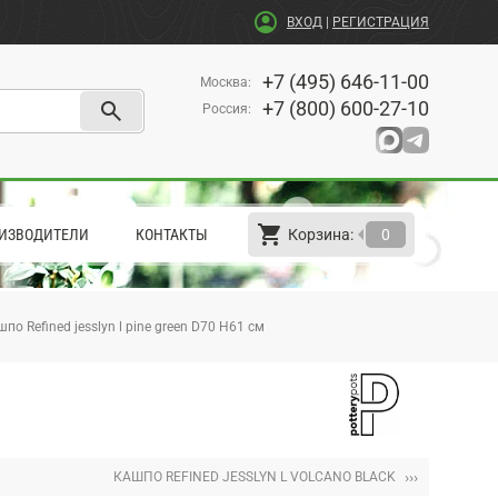
account_circle
ВХОД
|
РЕГИСТРАЦИЯ
+7 (495) 646-11-00
Москва
:
search
+7 (800) 600-27-10
Россия
:
shopping_cart
arrow_left
ИЗВОДИТЕЛИ
КОНТАКТЫ
Корзина:
0
по Refined jesslyn l pine green D70 H61 см
›››
КАШПО REFINED JESSLYN L VOLCANO BLACK