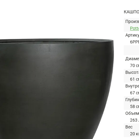
КАШПО 
Произ
Pott
Артик
6PP
Диаме
70 с
Высот
61 с
Внутр
67 с
Глуби
58 с
Объем
263 
Вес
20 к