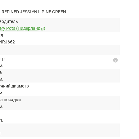
REFINED JESSLYN L PINE GREEN
водитель
ery Pots (Нидерланды)
ул
NRJ662
тр
help
м.
а
м.
енний диаметр
м.
на посадки
м.
л.
г.