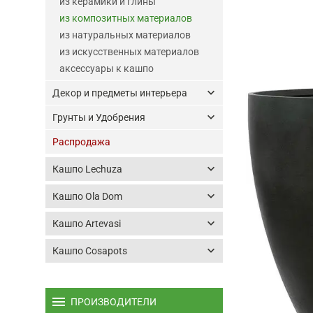
из керамики и глины
из композитных материалов
из натуральных материалов
из искусственных материалов
аксессуары к кашпо
keyboard_arrow_down
Декор и предметы интерьера
keyboard_arrow_down
Грунты и Удобрения
Распродажа
keyboard_arrow_down
Кашпо Lechuza
keyboard_arrow_down
Кашпо Ola Dom
keyboard_arrow_down
Кашпо Artevasi
keyboard_arrow_down
Кашпо Cosapots
menu
ПРОИЗВОДИТЕЛИ