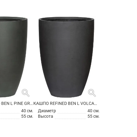
search
search
КАШПО REFINED BEN L PINE GREEN
КАШПО REFINED BEN L VOLCANO BLACK
40 см.
Диаметр
40 см.
55 см.
Высота
55 см.