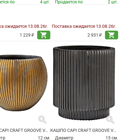
ется по
4 шт.
Продается по
2 шт.
а ожидается 13.08.26г.
Поставка ожидается 13.08.26г.
shopping_cart
shopping_cart
1 229 ₽
2 931 ₽
search
search
КАШПО CAPI CRAFT GROOVE VASE BALL BLACK GOLD
КАШПО CAPI CRAFT GROOVE VASE CYLINDER BLACK
етр
12 см.
Диаметр
15 см.