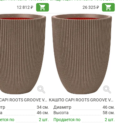
shopping_cart
shopping_cart
12 812 ₽
26 325 ₽
search
search
КАШПО CAPI ROOTS GROOVE VASE ELEGANT LOW WARM TAUPE
КАШПО CAPI ROOTS GROOVE VASE ELEGANT LOW WARM TAUPE
етр
34 см.
Диаметр
46 см.
а
46 см.
Высота
58 см.
ется по
2 шт.
Продается по
2 шт.