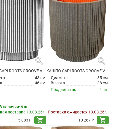
search
search
КАШПО CAPI ROOTS GROOVE VASE CYLINDER IVORY
КАШПО CAPI ROOTS GROOVE VASE CYLINDER WARM TAUPE
етр
43 см.
Диаметр
35 см.
а
46 см.
Высота
38 см.
Продается по
2 шт.
В наличии:
6 шт.
ая поставка 13.08.26г.
Поставка ожидается 13.08.26г.
shopping_cart
shopping_cart
15 883 ₽
10 267 ₽