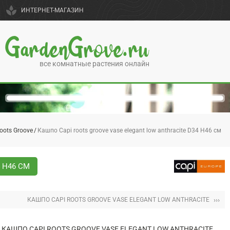
spa
ИНТЕРНЕТ-МАГАЗИН
GardenGrove.ru
все комнатные растения онлайн
oots Groove
Кашпо Capi roots groove vase elegant low anthracite D34 H46 см
 H46 СМ
›››
КАШПО CAPI ROOTS GROOVE VASE ELEGANT LOW ANTHRACITE
КАШПО CAPI ROOTS GROOVE VASE ELEGANT LOW ANTHRACITE