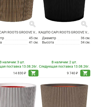
search
search
КАШПО CAPI ROOTS GROOVE VASE CONICAL BLACK GOLD
КАШПО CAPI ROOTS GROOVE VASE CONICAL BLACK
етр
45 см.
Диаметр
36 см.
а
41 см.
Высота
34 см.
В наличии:
3 шт.
В наличии:
2 шт.
ая поставка 13.08.26г.
Следующая поставка 13.08.26г.
shopping_cart
shopping_cart
14 830 ₽
9 740 ₽