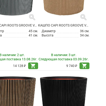
search
search
КАШПО CAPI ROOTS GROOVE VASE CONICAL ANTHRACITE
КАШПО CAPI ROOTS GROOVE VASE CONICAL BEIGE
етр
45 см.
Диаметр
36 см.
а
41 см.
Высота
34 см.
В наличии:
2 шт.
В наличии:
3 шт.
ая поставка 13.08.26г.
Следующая поставка 03.09.26г.
shopping_cart
shopping_cart
14 128 ₽
9 740 ₽