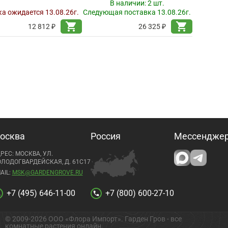
В наличии:
2 шт.
а ожидается 13.08.26г.
Следующая поставка 13.08.26г.
shopping_cart
shopping_cart
12 812 ₽
26 325 ₽
осква
Россия
Мессендже
РЕС: МОСКВА, УЛ.
ЛОДОГВАРДЕЙСКАЯ, Д. 61С17
AIL:
MSK@GARDENGROVE.RU
+7 (495) 646-11-00
+7 (800) 600-27-10
l
call
© 2009-2026 ООО «Флора Импорт». Гарден Гров - все
комнатные растения онлайн.