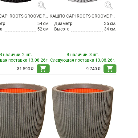
search
search
КАШПО CAPI ROOTS GROOVE PLANTER BALL BLACK
КАШПО CAPI ROOTS GROOVE PLANTER BALL IVORY
етр
54 см.
Диаметр
35 см.
а
52 см.
Высота
34 см.
В наличии:
2 шт.
В наличии:
3 шт.
ая поставка 13.08.26г.
Следующая поставка 13.08.26г.
shopping_cart
shopping_cart
31 590 ₽
9 740 ₽