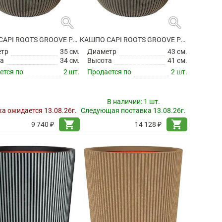
search
search
КАШПО CAPI ROOTS GROOVE PLANTER BALL WARM TAUPE
КАШПО CAPI ROOTS GROOVE PLANTER BALL WARM TAUPE
етр
35 см.
Диаметр
43 см.
а
34 см.
Высота
41 см.
ется по
2 шт.
Продается по
2 шт.
В наличии:
1 шт.
а ожидается 13.08.26г.
Следующая поставка 13.08.26г.
shopping_cart
shopping_cart
9 740 ₽
14 128 ₽