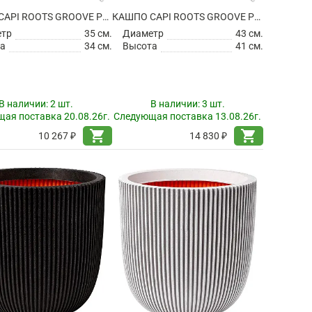
КАШПО CAPI ROOTS GROOVE PLANTER BALL BLACK GOLD
КАШПО CAPI ROOTS GROOVE PLANTER BALL BLACK GOLD
етр
35 см.
Диаметр
43 см.
а
34 см.
Высота
41 см.
В наличии:
2 шт.
В наличии:
3 шт.
ая поставка 20.08.26г.
Следующая поставка 13.08.26г.
shopping_cart
shopping_cart
10 267 ₽
14 830 ₽