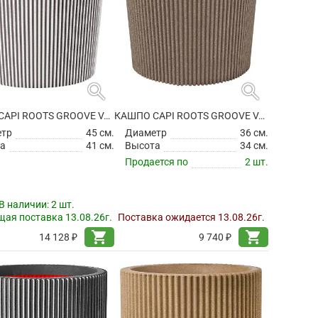
search
search
КАШПО CAPI ROOTS GROOVE VASE CONICAL IVORY
КАШПО CAPI ROOTS GROOVE VASE CONICAL WARM TAUPE
етр
45 см.
Диаметр
36 см.
а
41 см.
Высота
34 см.
Продается по
2 шт.
В наличии:
2 шт.
ая поставка 13.08.26г.
Поставка ожидается 13.08.26г.
shopping_cart
shopping_cart
14 128 ₽
9 740 ₽