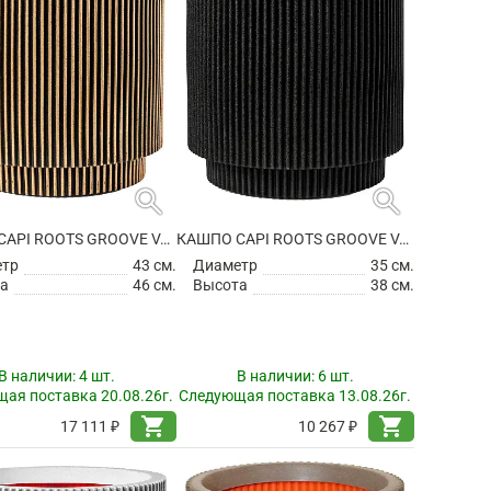
search
search
КАШПО CAPI ROOTS GROOVE VASE CYLINDER BLACK GOLD
КАШПО CAPI ROOTS GROOVE VASE CYLINDER BLACK
етр
43 см.
Диаметр
35 см.
а
46 см.
Высота
38 см.
В наличии:
4 шт.
В наличии:
6 шт.
ая поставка 20.08.26г.
Следующая поставка 13.08.26г.
shopping_cart
shopping_cart
17 111 ₽
10 267 ₽