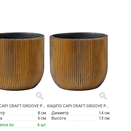
search
search
КАШПО CAPI CRAFT GROOVE PLANTER BALL BLACK GOLD
КАШПО CAPI CRAFT GROOVE PLANTER BALL BLACK GOLD
етр
8 см.
Диаметр
14 см.
а
6 см.
Высота
13 см.
ется по
6 шт.