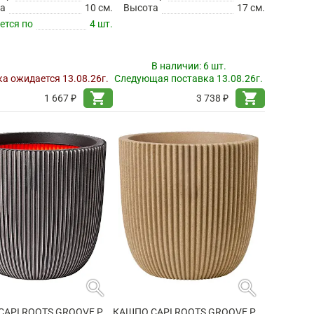
а
10 см.
Высота
17 см.
ется по
4 шт.
В наличии:
6 шт.
а ожидается 13.08.26г.
Следующая поставка 13.08.26г.
shopping_cart
shopping_cart
1 667 ₽
3 738 ₽
search
search
КАШПО CAPI ROOTS GROOVE PLANTER BALL ANTHRACITE
КАШПО CAPI ROOTS GROOVE PLANTER BALL BEIGE