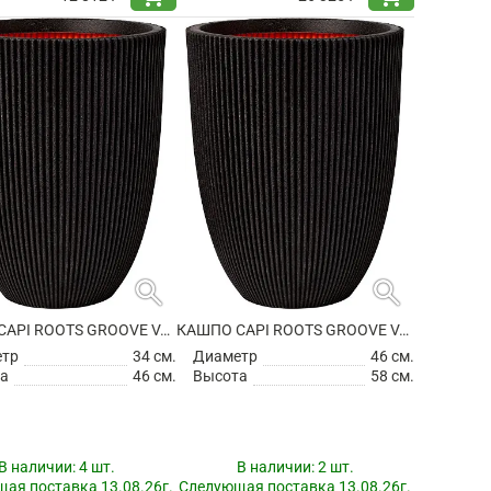
search
search
КАШПО CAPI ROOTS GROOVE VASE ELEGANT LOW BLACK
КАШПО CAPI ROOTS GROOVE VASE ELEGANT LOW BLACK
етр
34 см.
Диаметр
46 см.
а
46 см.
Высота
58 см.
В наличии:
4 шт.
В наличии:
2 шт.
ая поставка 13.08.26г.
Следующая поставка 13.08.26г.