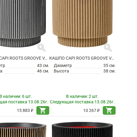
search
search
КАШПО CAPI ROOTS GROOVE VASE CYLINDER ANTHRACITE
КАШПО CAPI ROOTS GROOVE VASE CYLINDER BEIGE
етр
43 см.
Диаметр
35 см.
а
46 см.
Высота
38 см.
В наличии:
6 шт.
В наличии:
2 шт.
ая поставка 13.08.26г.
Следующая поставка 13.08.26г.
shopping_cart
shopping_cart
15 883 ₽
10 267 ₽