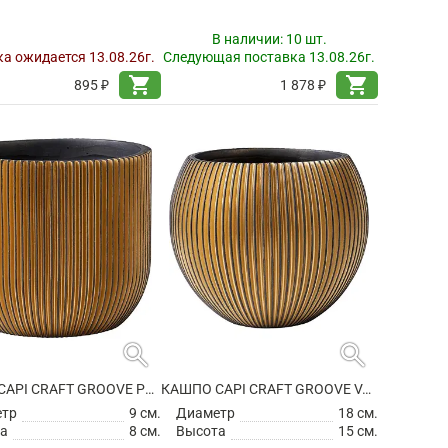
В наличии:
10 шт.
а ожидается 13.08.26г.
Следующая поставка 13.08.26г.
shopping_cart
shopping_cart
895 ₽
1 878 ₽
search
search
КАШПО CAPI CRAFT GROOVE PLANTER BALL BLACK GOLD
КАШПО CAPI CRAFT GROOVE VASE BALL BLACK GOLD
етр
9 см.
Диаметр
18 см.
а
8 см.
Высота
15 см.