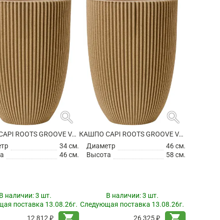
search
search
КАШПО CAPI ROOTS GROOVE VASE ELEGANT LOW BEIGE
КАШПО CAPI ROOTS GROOVE VASE ELEGANT LOW BEIGE
етр
34 см.
Диаметр
46 см.
а
46 см.
Высота
58 см.
В наличии:
3 шт.
В наличии:
3 шт.
ая поставка 13.08.26г.
Следующая поставка 13.08.26г.
shopping_cart
shopping_cart
12 812 ₽
26 325 ₽