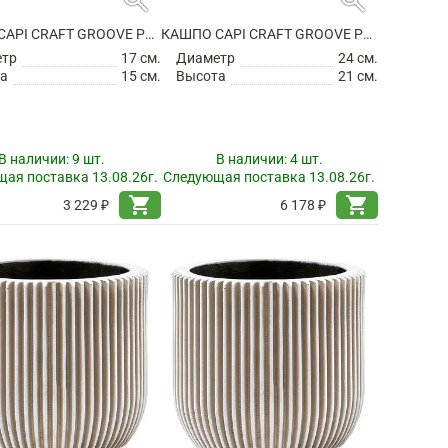
КАШПО CAPI CRAFT GROOVE PLANTER BALL INTENSE BLACK
КАШПО CAPI CRAFT GROOVE PLANTER BALL INTENSE BLACK
етр
17 см.
Диаметр
24 см.
а
15 см.
Высота
21 см.
В наличии:
9 шт.
В наличии:
4 шт.
ая поставка 13.08.26г.
Следующая поставка 13.08.26г.
shopping_cart
shopping_cart
3 229 ₽
6 178 ₽