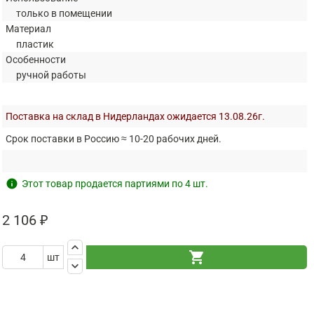
только в помещении
Материал
пластик
Особенности
ручной работы
Поставка на склад в Нидерландах ожидается 13.08.26г.
Срок поставки в Россию ≈ 10-20 рабочих дней.
info
Этот товар продается партиями по 4 шт.
2 106 ₽
keyboard_arrow_up
shopping_cart
шт
keyboard_arrow_down