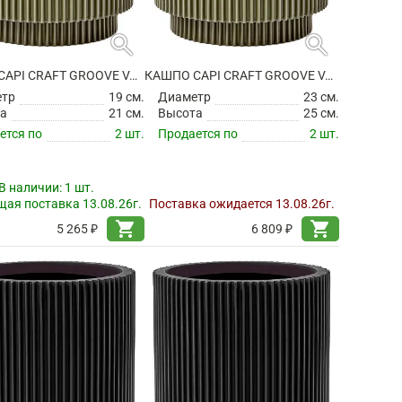
search
search
КАШПО CAPI CRAFT GROOVE VASE CYLINDER GREEN
КАШПО CAPI CRAFT GROOVE VASE CYLINDER GREEN
етр
19 см.
Диаметр
23 см.
а
21 см.
Высота
25 см.
ется по
2 шт.
Продается по
2 шт.
В наличии:
1 шт.
ая поставка 13.08.26г.
Поставка ожидается 13.08.26г.
shopping_cart
shopping_cart
5 265 ₽
6 809 ₽