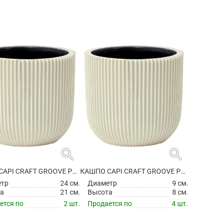
search
search
КАШПО CAPI CRAFT GROOVE PLANTER BALL BEIGE
КАШПО CAPI CRAFT GROOVE PLANTER BALL BEIGE
етр
24 см.
Диаметр
9 см.
а
21 см.
Высота
8 см.
ется по
2 шт.
Продается по
4 шт.