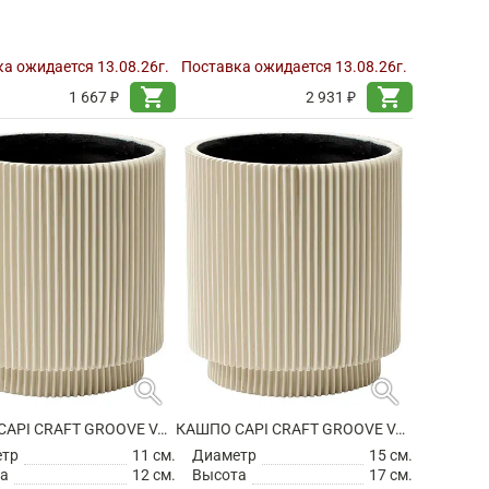
а ожидается 13.08.26г.
Поставка ожидается 13.08.26г.
shopping_cart
shopping_cart
1 667 ₽
2 931 ₽
search
search
КАШПО CAPI CRAFT GROOVE VASE CYLINDER BEIGE
КАШПО CAPI CRAFT GROOVE VASE CYLINDER BEIGE
етр
11 см.
Диаметр
15 см.
а
12 см.
Высота
17 см.