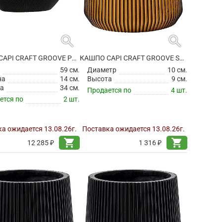
search
search
КАШПО CAPI CRAFT GROOVE PLANTER OVAL INTENSE BLACK
КАШПО CAPI CRAFT GROOVE SANDBAG BLACK GOLD
а
59 см.
Диаметр
10 см.
на
14 см.
Высота
9 см.
а
34 см.
Продается по
4 шт.
ется по
2 шт.
а ожидается 13.08.26г.
Поставка ожидается 13.08.26г.
shopping_cart
shopping_cart
12 285 ₽
1 316 ₽