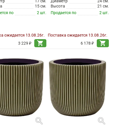
етр
17 см.
Диаметр
24 см.
а
15 см.
Высота
21 см.
ется по
2 шт.
Продается по
2 шт.
а ожидается 13.08.26г.
Поставка ожидается 13.08.26г.
shopping_cart
shopping_cart
3 229 ₽
6 178 ₽
search
search