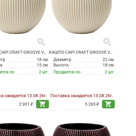
search
search
КАШПО CAPI CRAFT GROOVE VASE BALL BEIGE
КАШПО CAPI CRAFT GROOVE VASE BALL BEIGE
етр
18 см.
Диаметр
22 см.
а
15 см.
Высота
18 см.
ется по
2 шт.
Продается по
2 шт.
а ожидается 13.08.26г.
Поставка ожидается 13.08.26г.
shopping_cart
shopping_cart
2 931 ₽
5 265 ₽