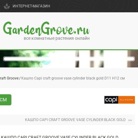
spa
ИНТЕРНЕТ-МАГАЗИН
GardenGrove.ru
все комнатные растения онлайн
raft Groove
Кашпо Capi craft groove vase cylinder black gold D11 H12 см
 СМ
›››
КАШПО CAPI CRAFT GROOVE VASE CYLINDER BLACK GOLD
КАШПО CAPI CRAFT GROOVE VASE CYLINDER BLACK GOLD