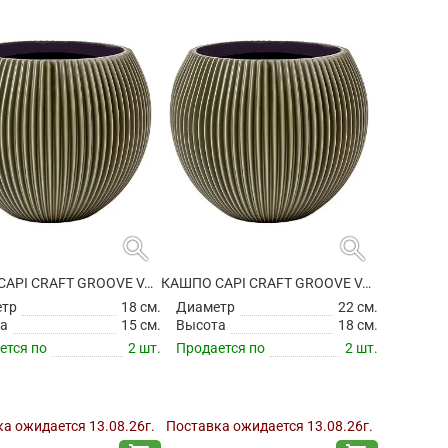
search
search
КАШПО CAPI CRAFT GROOVE VASE BALL GREEN
КАШПО CAPI CRAFT GROOVE VASE BALL GREEN
етр
18 см.
Диаметр
22 см.
а
15 см.
Высота
18 см.
ется по
2 шт.
Продается по
2 шт.
а ожидается 13.08.26г.
Поставка ожидается 13.08.26г.