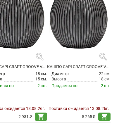
search
search
КАШПО CAPI CRAFT GROOVE VASE BALL BLACK
КАШПО CAPI CRAFT GROOVE VASE BALL BLACK
етр
18 см.
Диаметр
22 см.
а
15 см.
Высота
18 см.
ется по
2 шт.
Продается по
2 шт.
а ожидается 13.08.26г.
Поставка ожидается 13.08.26г.
shopping_cart
shopping_cart
2 931 ₽
5 265 ₽