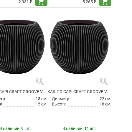
shopping_cart
shopping_cart
2 931 ₽
5 265 ₽
search
search
КАШПО CAPI CRAFT GROOVE VASE BALL INTENSE BLACK
КАШПО CAPI CRAFT GROOVE VASE BALL INTENSE BLACK
етр
18 см.
Диаметр
22 см.
а
15 см.
Высота
18 см.
В наличии:
9 шт.
В наличии:
11 шт.