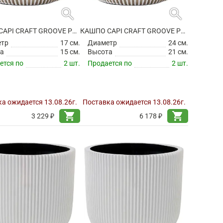
search
search
КАШПО CAPI CRAFT GROOVE PLANTER BALL IVORY
КАШПО CAPI CRAFT GROOVE PLANTER BALL IVORY
етр
17 см.
Диаметр
24 см.
а
15 см.
Высота
21 см.
ется по
2 шт.
Продается по
2 шт.
а ожидается 13.08.26г.
Поставка ожидается 13.08.26г.
shopping_cart
shopping_cart
3 229 ₽
6 178 ₽