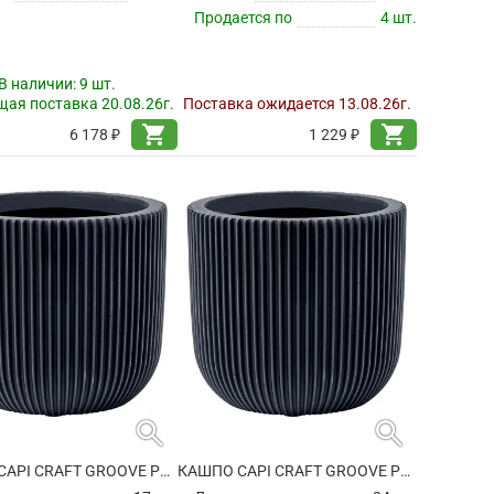
Продается по
4 шт.
В наличии:
9 шт.
ая поставка 20.08.26г.
Поставка ожидается 13.08.26г.
shopping_cart
shopping_cart
6 178 ₽
1 229 ₽
search
search
КАШПО CAPI CRAFT GROOVE PLANTER BALL GRAPHITE GREY
КАШПО CAPI CRAFT GROOVE PLANTER BALL GRAPHITE GREY