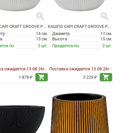
search
search
КАШПО CAPI CRAFT GROOVE PLANTER BALL WHITE
КАШПО CAPI CRAFT GROOVE PLANTER BALL WHITE
етр
14 см.
Диаметр
17 см.
а
13 см.
Высота
15 см.
ется по
2 шт.
Продается по
2 шт.
а ожидается 13.08.26г.
Поставка ожидается 13.08.26г.
shopping_cart
shopping_cart
1 878 ₽
3 229 ₽