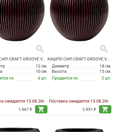
search
search
КАШПО CAPI CRAFT GROOVE VASE BALL BLACK RED
КАШПО CAPI CRAFT GROOVE VASE BALL BLACK RED
етр
12 см.
Диаметр
18 см.
а
10 см.
Высота
15 см.
ется по
4 шт.
Продается по
2 шт.
а ожидается 13.08.26г.
Поставка ожидается 13.08.26г.
shopping_cart
shopping_cart
1 667 ₽
2 931 ₽