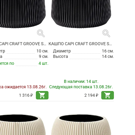
search
search
КАШПО CAPI CRAFT GROOVE SANDBAG INTENSE BLACK
КАШПО CAPI CRAFT GROOVE SANDBAG INTENSE BLACK
етр
10 см.
Диаметр
16 см.
а
9 см.
Высота
14 см.
ется по
4 шт.
В наличии:
14 шт.
а ожидается 13.08.26г.
Следующая поставка 13.08.26г.
shopping_cart
shopping_cart
1 316 ₽
2 194 ₽