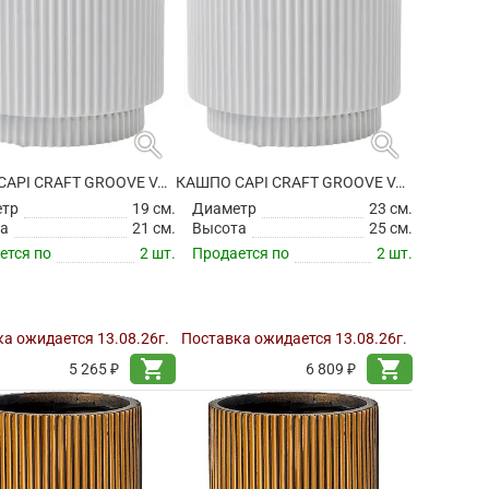
search
search
КАШПО CAPI CRAFT GROOVE VASE CYLINDER WHITE
КАШПО CAPI CRAFT GROOVE VASE CYLINDER WHITE
етр
19 см.
Диаметр
23 см.
а
21 см.
Высота
25 см.
ется по
2 шт.
Продается по
2 шт.
а ожидается 13.08.26г.
Поставка ожидается 13.08.26г.
shopping_cart
shopping_cart
5 265 ₽
6 809 ₽