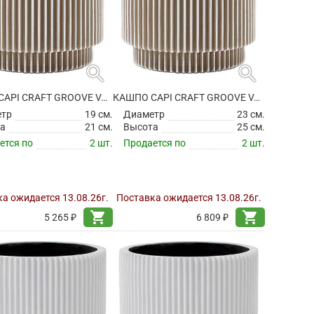
search
search
КАШПО CAPI CRAFT GROOVE VASE CYLINDER IVORY
КАШПО CAPI CRAFT GROOVE VASE CYLINDER IVORY
етр
19 см.
Диаметр
23 см.
а
21 см.
Высота
25 см.
ется по
2 шт.
Продается по
2 шт.
а ожидается 13.08.26г.
Поставка ожидается 13.08.26г.
shopping_cart
shopping_cart
5 265 ₽
6 809 ₽