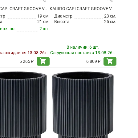
КАШПО CAPI CRAFT GROOVE VASE CYLINDER BLACK
КАШПО CAPI CRAFT GROOVE VASE CYLINDER BLACK
етр
19 см.
Диаметр
23 см.
а
21 см.
Высота
25 см.
ется по
2 шт.
В наличии:
6 шт.
а ожидается 13.08.26г.
Следующая поставка 13.08.26г.
shopping_cart
shopping_cart
5 265 ₽
6 809 ₽