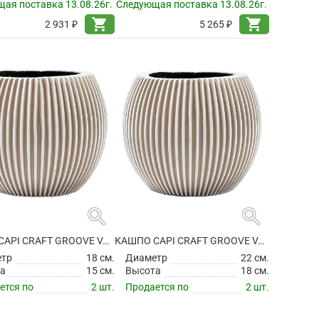
ая поставка 13.08.26г.
Следующая поставка 13.08.26г.
shopping_cart
shopping_cart
2 931 ₽
5 265 ₽
search
search
КАШПО CAPI CRAFT GROOVE VASE BALL IVORY
КАШПО CAPI CRAFT GROOVE VASE BALL IVORY
етр
18 см.
Диаметр
22 см.
а
15 см.
Высота
18 см.
ется по
2 шт.
Продается по
2 шт.