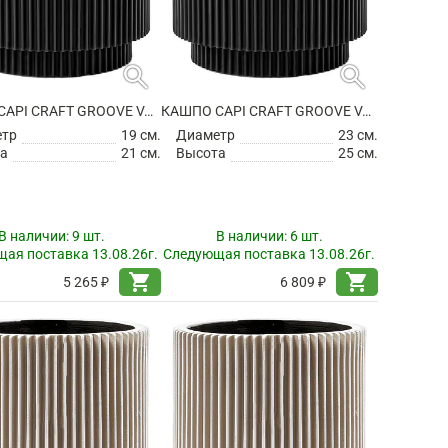
search
search
КАШПО CAPI CRAFT GROOVE VASE CYLINDER INTENSE BLACK
КАШПО CAPI CRAFT GROOVE VASE CYLINDER INTENSE BLACK
етр
19 см.
Диаметр
23 см.
а
21 см.
Высота
25 см.
В наличии:
9 шт.
В наличии:
6 шт.
ая поставка 13.08.26г.
Следующая поставка 13.08.26г.
shopping_cart
shopping_cart
5 265 ₽
6 809 ₽