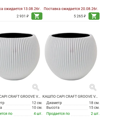
а ожидается 13.08.26г.
Поставка ожидается 20.08.26г.
shopping_cart
shopping_cart
2 931 ₽
5 265 ₽
search
search
КАШПО CAPI CRAFT GROOVE VASE BALL WHITE
КАШПО CAPI CRAFT GROOVE VASE BALL WHITE
етр
12 см.
Диаметр
18 см.
а
10 см.
Высота
15 см.
ется по
4 шт.
Продается по
2 шт.