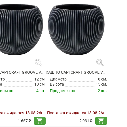
search
search
КАШПО CAPI CRAFT GROOVE VASE BALL GRAPHITE GREY
КАШПО CAPI CRAFT GROOVE VASE BALL GRAPHITE GREY
етр
12 см.
Диаметр
18 см.
а
10 см.
Высота
15 см.
ется по
4 шт.
Продается по
2 шт.
а ожидается 13.08.26г.
Поставка ожидается 13.08.26г.
shopping_cart
shopping_cart
1 667 ₽
2 931 ₽