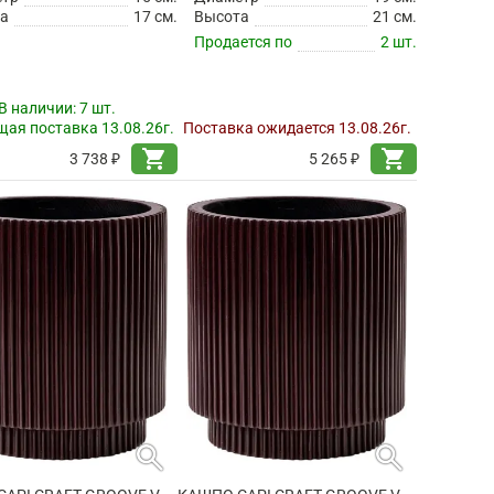
а
17 см.
Высота
21 см.
Продается по
2 шт.
В наличии:
7 шт.
ая поставка 13.08.26г.
Поставка ожидается 13.08.26г.
shopping_cart
shopping_cart
3 738 ₽
5 265 ₽
search
search