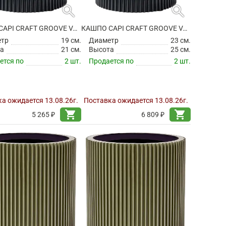
search
search
КАШПО CAPI CRAFT GROOVE VASE CYLINDER GRAPHITE GREY
КАШПО CAPI CRAFT GROOVE VASE CYLINDER GRAPHITE GREY
етр
19 см.
Диаметр
23 см.
а
21 см.
Высота
25 см.
ется по
2 шт.
Продается по
2 шт.
а ожидается 13.08.26г.
Поставка ожидается 13.08.26г.
shopping_cart
shopping_cart
5 265 ₽
6 809 ₽