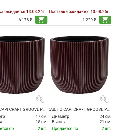
а ожидается 13.08.26г.
Поставка ожидается 13.08.26г.
shopping_cart
shopping_cart
6 178 ₽
1 229 ₽
search
search
КАШПО CAPI CRAFT GROOVE PLANTER BALL BLACK RED
КАШПО CAPI CRAFT GROOVE PLANTER BALL BLACK RED
етр
17 см.
Диаметр
24 см.
а
15 см.
Высота
21 см.
ется по
2 шт.
Продается по
2 шт.