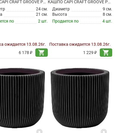
КАШПО CAPI CRAFT GROOVE PLANTER BALL GREEN
КАШПО CAPI CRAFT GROOVE PLANTER BALL GREEN
етр
24 см.
Диаметр
9 см.
а
21 см.
Высота
8 см.
ется по
2 шт.
Продается по
4 шт.
а ожидается 13.08.26г.
Поставка ожидается 13.08.26г.
shopping_cart
shopping_cart
6 178 ₽
1 229 ₽
search
search