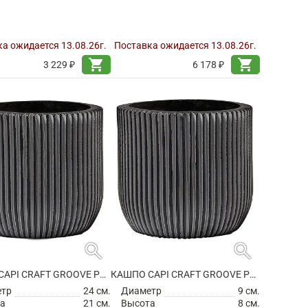
а ожидается 13.08.26г.
Поставка ожидается 13.08.26г.
shopping_cart
shopping_cart
3 229 ₽
6 178 ₽
search
search
КАШПО CAPI CRAFT GROOVE PLANTER BALL BLACK
КАШПО CAPI CRAFT GROOVE PLANTER BALL BLACK
етр
24 см.
Диаметр
9 см.
а
21 см.
Высота
8 см.