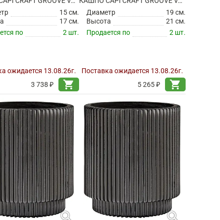
КАШПО CAPI CRAFT GROOVE VASE CYLINDER BLACK RED
КАШПО CAPI CRAFT GROOVE VASE CYLINDER BLACK RED
етр
15 см.
Диаметр
19 см.
а
17 см.
Высота
21 см.
ется по
2 шт.
Продается по
2 шт.
а ожидается 13.08.26г.
Поставка ожидается 13.08.26г.
shopping_cart
shopping_cart
3 738 ₽
5 265 ₽
search
search