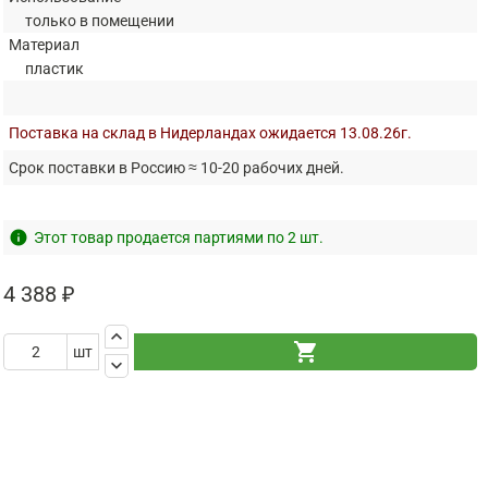
только в помещении
Материал
пластик
Поставка на склад в Нидерландах ожидается 13.08.26г.
Срок поставки в Россию ≈ 10-20 рабочих дней.
info
Этот товар продается партиями по 2 шт.
4 388 ₽
keyboard_arrow_up
shopping_cart
шт
keyboard_arrow_down