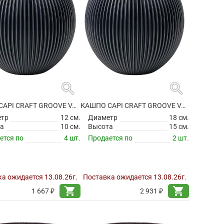
search
search
КАШПО CAPI CRAFT GROOVE VASE BALL GRAPHITE GREY
КАШПО CAPI CRAFT GROOVE VASE BALL GRAPHITE GREY
етр
12 см.
Диаметр
18 см.
а
10 см.
Высота
15 см.
ется по
4 шт.
Продается по
2 шт.
а ожидается 13.08.26г.
Поставка ожидается 13.08.26г.
shopping_cart
shopping_cart
1 667 ₽
2 931 ₽