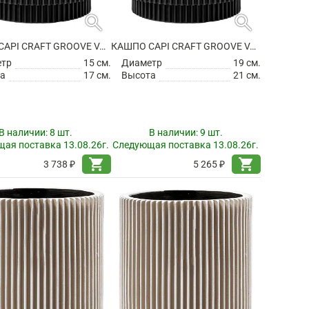
search
search
КАШПО CAPI CRAFT GROOVE VASE CYLINDER INTENSE BLACK
КАШПО CAPI CRAFT GROOVE VASE CYLINDER INTENSE BLACK
етр
15 см.
Диаметр
19 см.
а
17 см.
Высота
21 см.
В наличии:
8 шт.
В наличии:
9 шт.
ая поставка 13.08.26г.
Следующая поставка 13.08.26г.
shopping_cart
shopping_cart
3 738 ₽
5 265 ₽