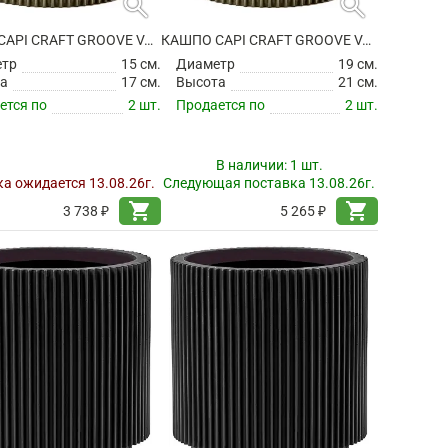
search
search
КАШПО CAPI CRAFT GROOVE VASE CYLINDER GREEN
КАШПО CAPI CRAFT GROOVE VASE CYLINDER GREEN
етр
15 см.
Диаметр
19 см.
а
17 см.
Высота
21 см.
ется по
2 шт.
Продается по
2 шт.
В наличии:
1 шт.
а ожидается 13.08.26г.
Следующая поставка 13.08.26г.
shopping_cart
shopping_cart
3 738 ₽
5 265 ₽