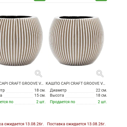
search
search
КАШПО CAPI CRAFT GROOVE VASE BALL IVORY
КАШПО CAPI CRAFT GROOVE VASE BALL IVORY
етр
18 см.
Диаметр
22 см.
а
15 см.
Высота
18 см.
ется по
2 шт.
Продается по
2 шт.
а ожидается 13.08.26г.
Поставка ожидается 13.08.26г.