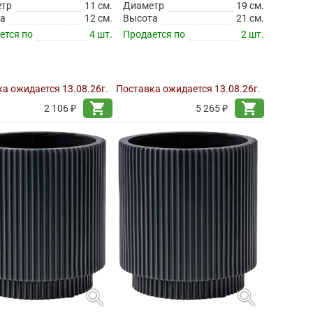
етр
11 см.
Диаметр
19 см.
а
12 см.
Высота
21 см.
ется по
4 шт.
Продается по
2 шт.
а ожидается 13.08.26г.
Поставка ожидается 13.08.26г.
shopping_cart
shopping_cart
2 106 ₽
5 265 ₽
search
search