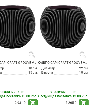
search
search
КАШПО CAPI CRAFT GROOVE VASE BALL INTENSE BLACK
КАШПО CAPI CRAFT GROOVE VASE BALL INTENSE BLACK
етр
18 см.
Диаметр
22 см.
а
15 см.
Высота
18 см.
В наличии:
9 шт.
В наличии:
11 шт.
ая поставка 13.08.26г.
Следующая поставка 13.08.26г.
shopping_cart
shopping_cart
2 931 ₽
5 265 ₽