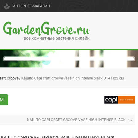
spa
ИНТЕРНЕТ-МАГАЗИН
GardenGrove.ru
все комнатные растения онлайн
raft Groove
Кашпо Capi craft groove vase high intense black D14 H22 см
СМ
›››
КАШПО CAPI CRAFT GROOVE VASE HIGH INTENSE BLACK
КАШПО CAPI CRAFT GROOVE VASE HIGH INTENSE BLACK