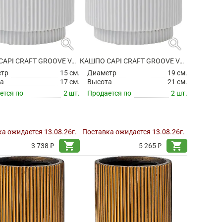
search
search
КАШПО CAPI CRAFT GROOVE VASE CYLINDER WHITE
КАШПО CAPI CRAFT GROOVE VASE CYLINDER WHITE
етр
15 см.
Диаметр
19 см.
а
17 см.
Высота
21 см.
ется по
2 шт.
Продается по
2 шт.
а ожидается 13.08.26г.
Поставка ожидается 13.08.26г.
shopping_cart
shopping_cart
3 738 ₽
5 265 ₽