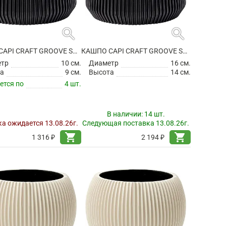
search
search
КАШПО CAPI CRAFT GROOVE SANDBAG INTENSE BLACK
КАШПО CAPI CRAFT GROOVE SANDBAG INTENSE BLACK
етр
10 см.
Диаметр
16 см.
а
9 см.
Высота
14 см.
ется по
4 шт.
В наличии:
14 шт.
а ожидается 13.08.26г.
Следующая поставка 13.08.26г.
shopping_cart
shopping_cart
1 316 ₽
2 194 ₽