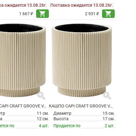
а ожидается 13.08.26г.
Поставка ожидается 13.08.26г.
shopping_cart
shopping_cart
1 667 ₽
2 931 ₽
search
search
КАШПО CAPI CRAFT GROOVE VASE CYLINDER BEIGE
КАШПО CAPI CRAFT GROOVE VASE CYLINDER BEIGE
етр
11 см.
Диаметр
15 см.
а
12 см.
Высота
17 см.
ется по
4 шт.
Продается по
2 шт.