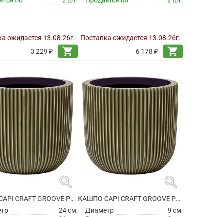
а ожидается 13.08.26г.
Поставка ожидается 13.08.26г.
shopping_cart
shopping_cart
3 229 ₽
6 178 ₽
search
search
КАШПО CAPI CRAFT GROOVE PLANTER BALL GREEN
КАШПО CAPI CRAFT GROOVE PLANTER BALL GREEN
етр
24 см.
Диаметр
9 см.