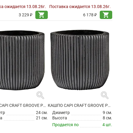
а ожидается 13.08.26г.
Поставка ожидается 13.08.26г.
shopping_cart
shopping_cart
3 229 ₽
6 178 ₽
search
search
КАШПО CAPI CRAFT GROOVE PLANTER BALL BLACK
КАШПО CAPI CRAFT GROOVE PLANTER BALL BLACK
етр
24 см.
Диаметр
9 см.
а
21 см.
Высота
8 см.
Продается по
4 шт.