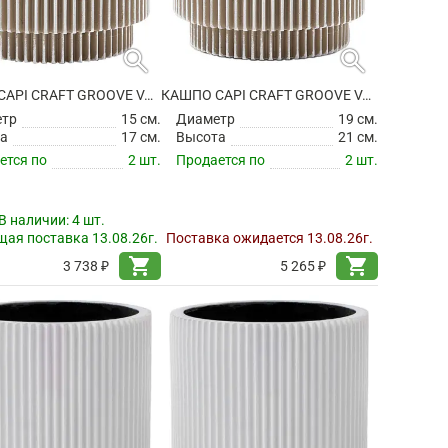
search
search
КАШПО CAPI CRAFT GROOVE VASE CYLINDER IVORY
КАШПО CAPI CRAFT GROOVE VASE CYLINDER IVORY
етр
15 см.
Диаметр
19 см.
а
17 см.
Высота
21 см.
ется по
2 шт.
Продается по
2 шт.
В наличии:
4 шт.
ая поставка 13.08.26г.
Поставка ожидается 13.08.26г.
shopping_cart
shopping_cart
3 738 ₽
5 265 ₽