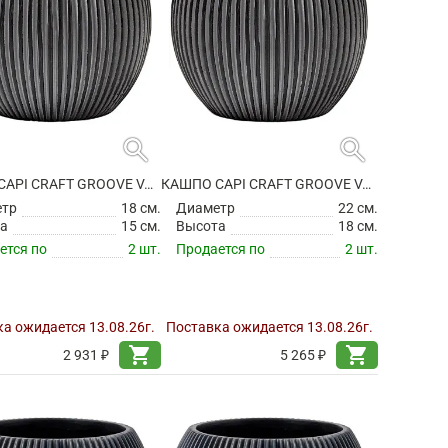
search
search
КАШПО CAPI CRAFT GROOVE VASE BALL BLACK
КАШПО CAPI CRAFT GROOVE VASE BALL BLACK
етр
18 см.
Диаметр
22 см.
а
15 см.
Высота
18 см.
ется по
2 шт.
Продается по
2 шт.
а ожидается 13.08.26г.
Поставка ожидается 13.08.26г.
shopping_cart
shopping_cart
2 931 ₽
5 265 ₽