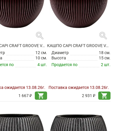
search
search
КАШПО CAPI CRAFT GROOVE VASE BALL BLACK RED
КАШПО CAPI CRAFT GROOVE VASE BALL BLACK RED
етр
12 см.
Диаметр
18 см.
а
10 см.
Высота
15 см.
ется по
4 шт.
Продается по
2 шт.
а ожидается 13.08.26г.
Поставка ожидается 13.08.26г.
shopping_cart
shopping_cart
1 667 ₽
2 931 ₽