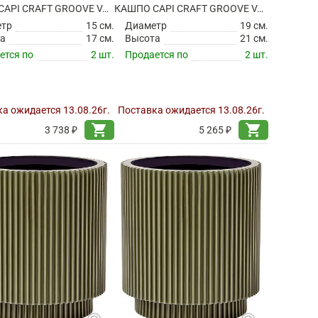
КАШПО CAPI CRAFT GROOVE VASE CYLINDER GRAPHITE GREY
КАШПО CAPI CRAFT GROOVE VASE CYLINDER GRAPHITE GREY
етр
15 см.
Диаметр
19 см.
а
17 см.
Высота
21 см.
ется по
2 шт.
Продается по
2 шт.
а ожидается 13.08.26г.
Поставка ожидается 13.08.26г.
shopping_cart
shopping_cart
3 738 ₽
5 265 ₽