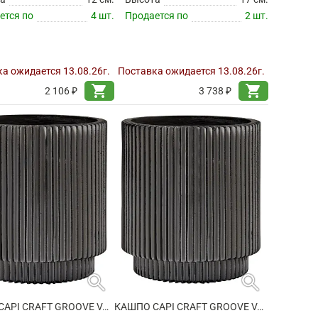
ется по
4 шт.
Продается по
2 шт.
а ожидается 13.08.26г.
Поставка ожидается 13.08.26г.
shopping_cart
shopping_cart
2 106 ₽
3 738 ₽
search
search
КАШПО CAPI CRAFT GROOVE VASE CYLINDER BLACK
КАШПО CAPI CRAFT GROOVE VASE CYLINDER BLACK