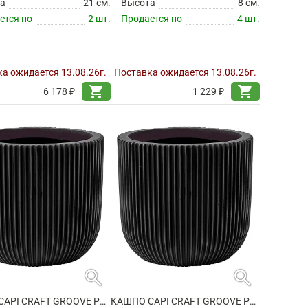
а
21 см.
Высота
8 см.
ется по
2 шт.
Продается по
4 шт.
а ожидается 13.08.26г.
Поставка ожидается 13.08.26г.
shopping_cart
shopping_cart
6 178 ₽
1 229 ₽
search
search
КАШПО CAPI CRAFT GROOVE PLANTER BALL INTENSE BLACK
КАШПО CAPI CRAFT GROOVE PLANTER BALL INTENSE BLACK