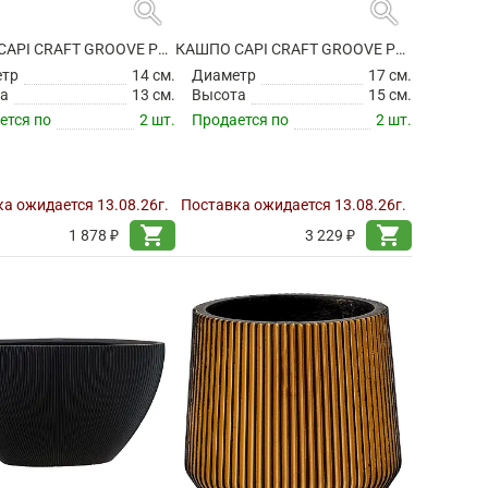
search
search
КАШПО CAPI CRAFT GROOVE PLANTER BALL WHITE
КАШПО CAPI CRAFT GROOVE PLANTER BALL WHITE
етр
14 см.
Диаметр
17 см.
а
13 см.
Высота
15 см.
ется по
2 шт.
Продается по
2 шт.
а ожидается 13.08.26г.
Поставка ожидается 13.08.26г.
shopping_cart
shopping_cart
1 878 ₽
3 229 ₽