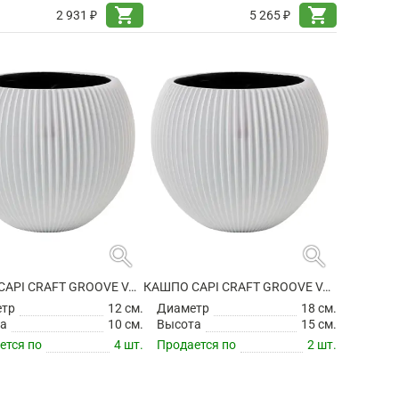
shopping_cart
shopping_cart
2 931 ₽
5 265 ₽
search
search
КАШПО CAPI CRAFT GROOVE VASE BALL WHITE
КАШПО CAPI CRAFT GROOVE VASE BALL WHITE
етр
12 см.
Диаметр
18 см.
а
10 см.
Высота
15 см.
ется по
4 шт.
Продается по
2 шт.