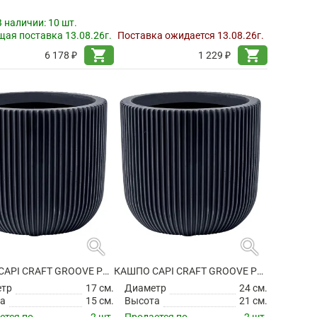
В наличии:
10 шт.
ая поставка 13.08.26г.
Поставка ожидается 13.08.26г.
shopping_cart
shopping_cart
6 178 ₽
1 229 ₽
search
search
КАШПО CAPI CRAFT GROOVE PLANTER BALL GRAPHITE GREY
КАШПО CAPI CRAFT GROOVE PLANTER BALL GRAPHITE GREY
етр
17 см.
Диаметр
24 см.
а
15 см.
Высота
21 см.
ется по
2 шт.
Продается по
2 шт.