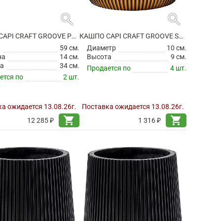
search
search
КАШПО CAPI CRAFT GROOVE PLANTER OVAL INTENSE BLACK
КАШПО CAPI CRAFT GROOVE SANDBAG BLACK GOLD
а
59 см.
Диаметр
10 см.
на
14 см.
Высота
9 см.
а
34 см.
Продается по
4 шт.
ется по
2 шт.
а ожидается 13.08.26г.
Поставка ожидается 13.08.26г.
shopping_cart
shopping_cart
12 285 ₽
1 316 ₽