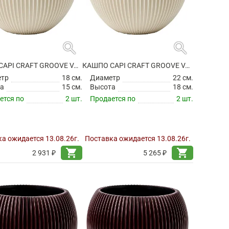
search
search
КАШПО CAPI CRAFT GROOVE VASE BALL BEIGE
КАШПО CAPI CRAFT GROOVE VASE BALL BEIGE
етр
18 см.
Диаметр
22 см.
а
15 см.
Высота
18 см.
ется по
2 шт.
Продается по
2 шт.
а ожидается 13.08.26г.
Поставка ожидается 13.08.26г.
shopping_cart
shopping_cart
2 931 ₽
5 265 ₽