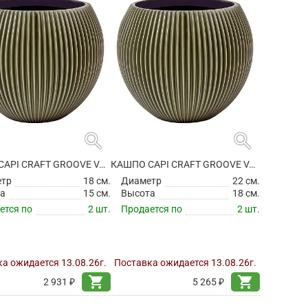
search
search
КАШПО CAPI CRAFT GROOVE VASE BALL GREEN
КАШПО CAPI CRAFT GROOVE VASE BALL GREEN
етр
18 см.
Диаметр
22 см.
а
15 см.
Высота
18 см.
ется по
2 шт.
Продается по
2 шт.
а ожидается 13.08.26г.
Поставка ожидается 13.08.26г.
shopping_cart
shopping_cart
2 931 ₽
5 265 ₽