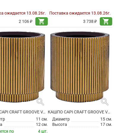
а ожидается 13.08.26г.
Поставка ожидается 13.08.26г.
shopping_cart
shopping_cart
2 106 ₽
3 738 ₽
search
search
КАШПО CAPI CRAFT GROOVE VASE CYLINDER BLACK GOLD
КАШПО CAPI CRAFT GROOVE VASE CYLINDER BLACK GOLD
етр
11 см.
Диаметр
15 см.
а
12 см.
Высота
17 см.
ется по
4 шт.