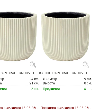
search
search
КАШПО CAPI CRAFT GROOVE PLANTER BALL BEIGE
КАШПО CAPI CRAFT GROOVE PLANTER BALL BEIGE
етр
24 см.
Диаметр
9 см.
а
21 см.
Высота
8 см.
ется по
2 шт.
Продается по
4 шт.
а ожидается 13.08.26г.
Поставка ожидается 13.08.26г.