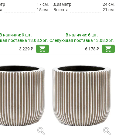
етр
17 см.
Диаметр
24 см.
а
15 см.
Высота
21 см.
В наличии:
9 шт.
В наличии:
6 шт.
ая поставка 13.08.26г.
Следующая поставка 13.08.26г.
shopping_cart
shopping_cart
3 229 ₽
6 178 ₽
search
search