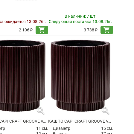
В наличии:
7 шт.
а ожидается 13.08.26г.
Следующая поставка 13.08.26г.
shopping_cart
shopping_cart
2 106 ₽
3 738 ₽
search
search
КАШПО CAPI CRAFT GROOVE VASE CYLINDER BLACK RED
КАШПО CAPI CRAFT GROOVE VASE CYLINDER BLACK RED
етр
11 см.
Диаметр
15 см.
а
12 см.
Высота
17 см.