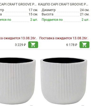
КАШПО CAPI CRAFT GROOVE PLANTER BALL IVORY
КАШПО CAPI CRAFT GROOVE PLANTER BALL IVORY
етр
17 см.
Диаметр
24 см.
а
15 см.
Высота
21 см.
ется по
2 шт.
Продается по
2 шт.
а ожидается 13.08.26г.
Поставка ожидается 13.08.26г.
shopping_cart
shopping_cart
3 229 ₽
6 178 ₽