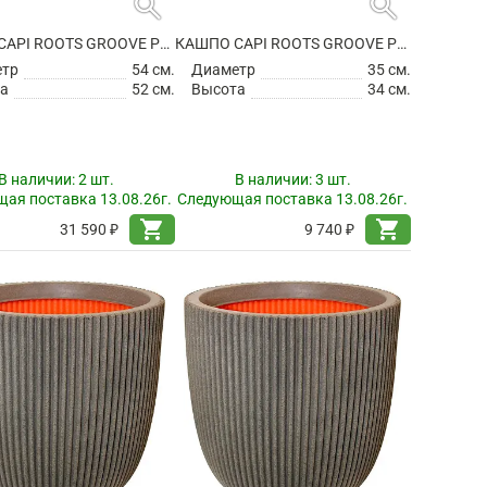
search
search
КАШПО CAPI ROOTS GROOVE PLANTER BALL BLACK
КАШПО CAPI ROOTS GROOVE PLANTER BALL IVORY
етр
54 см.
Диаметр
35 см.
а
52 см.
Высота
34 см.
В наличии:
2 шт.
В наличии:
3 шт.
ая поставка 13.08.26г.
Следующая поставка 13.08.26г.
shopping_cart
shopping_cart
31 590 ₽
9 740 ₽