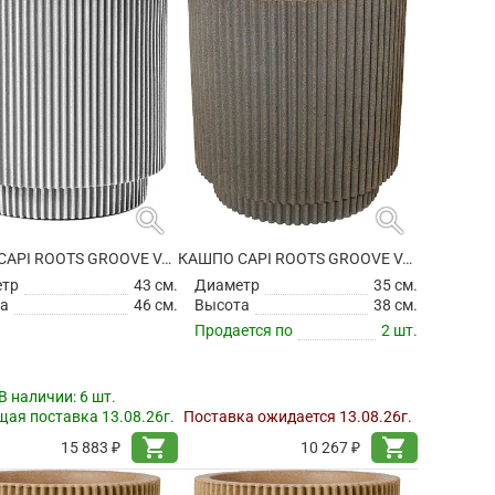
search
search
КАШПО CAPI ROOTS GROOVE VASE CYLINDER IVORY
КАШПО CAPI ROOTS GROOVE VASE CYLINDER WARM TAUPE
етр
43 см.
Диаметр
35 см.
а
46 см.
Высота
38 см.
Продается по
2 шт.
В наличии:
6 шт.
ая поставка 13.08.26г.
Поставка ожидается 13.08.26г.
shopping_cart
shopping_cart
15 883 ₽
10 267 ₽