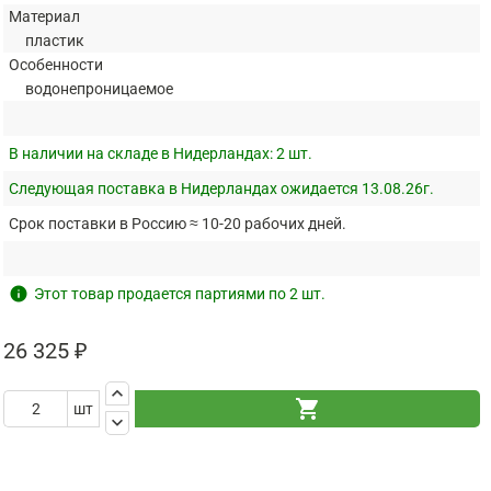
Материал
пластик
Особенности
водонепроницаемое
В наличии на складе в Нидерландах:
2 шт.
Следующая поставка в Нидерландах ожидается 13.08.26г.
Срок поставки в Россию ≈ 10-20 рабочих дней.
info
Этот товар продается партиями по 2 шт.
26 325 ₽
keyboard_arrow_up
shopping_cart
шт
keyboard_arrow_down