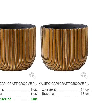
search
search
КАШПО CAPI CRAFT GROOVE PLANTER BALL BLACK GOLD
КАШПО CAPI CRAFT GROOVE PLANTER BALL BLACK GOLD
етр
8 см.
Диаметр
14 см.
а
6 см.
Высота
13 см.
ется по
6 шт.