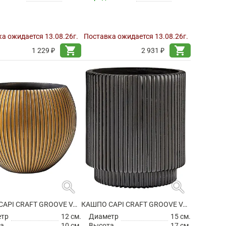
а ожидается 13.08.26г.
Поставка ожидается 13.08.26г.
shopping_cart
shopping_cart
1 229 ₽
2 931 ₽
search
search
КАШПО CAPI CRAFT GROOVE VASE BALL BLACK GOLD
КАШПО CAPI CRAFT GROOVE VASE CYLINDER BLACK
етр
12 см.
Диаметр
15 см.
а
10 см.
Высота
17 см.