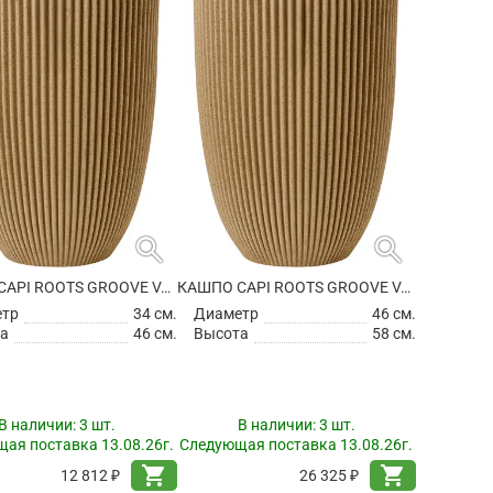
search
search
КАШПО CAPI ROOTS GROOVE VASE ELEGANT LOW BEIGE
КАШПО CAPI ROOTS GROOVE VASE ELEGANT LOW BEIGE
етр
34 см.
Диаметр
46 см.
а
46 см.
Высота
58 см.
В наличии:
3 шт.
В наличии:
3 шт.
ая поставка 13.08.26г.
Следующая поставка 13.08.26г.
shopping_cart
shopping_cart
12 812 ₽
26 325 ₽