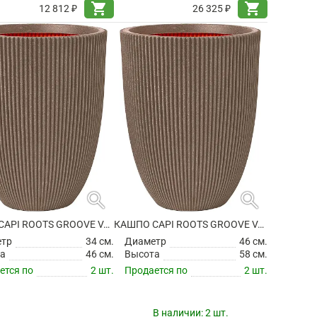
shopping_cart
shopping_cart
12 812 ₽
26 325 ₽
search
search
КАШПО CAPI ROOTS GROOVE VASE ELEGANT LOW WARM TAUPE
КАШПО CAPI ROOTS GROOVE VASE ELEGANT LOW WARM TAUPE
етр
34 см.
Диаметр
46 см.
а
46 см.
Высота
58 см.
ется по
2 шт.
Продается по
2 шт.
В наличии:
2 шт.