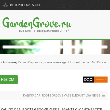
spa
ИНТЕРНЕТ-МАГАЗИН
GardenGrove.ru
все комнатные растения онлайн
oots Groove
Кашпо Capi roots groove vase elegant low anthracite D46 H58 см
 H58 СМ
›››
КАШПО CAPI ROOTS GROOVE VASE ELEGANT LOW BEIGE
КАШПО CAPI ROOTS GROOVE VASE ELEGANT LOW ANTHRACITE