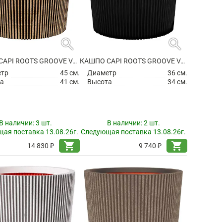
search
search
КАШПО CAPI ROOTS GROOVE VASE CONICAL BLACK GOLD
КАШПО CAPI ROOTS GROOVE VASE CONICAL BLACK
етр
45 см.
Диаметр
36 см.
а
41 см.
Высота
34 см.
В наличии:
3 шт.
В наличии:
2 шт.
ая поставка 13.08.26г.
Следующая поставка 13.08.26г.
shopping_cart
shopping_cart
14 830 ₽
9 740 ₽