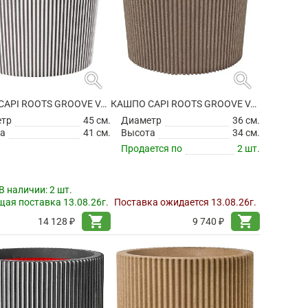
search
search
КАШПО CAPI ROOTS GROOVE VASE CONICAL IVORY
КАШПО CAPI ROOTS GROOVE VASE CONICAL WARM TAUPE
етр
45 см.
Диаметр
36 см.
а
41 см.
Высота
34 см.
Продается по
2 шт.
В наличии:
2 шт.
ая поставка 13.08.26г.
Поставка ожидается 13.08.26г.
shopping_cart
shopping_cart
14 128 ₽
9 740 ₽