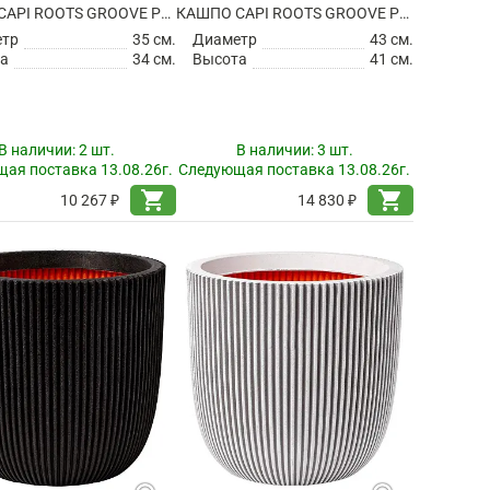
КАШПО CAPI ROOTS GROOVE PLANTER BALL BLACK GOLD
КАШПО CAPI ROOTS GROOVE PLANTER BALL BLACK GOLD
етр
35 см.
Диаметр
43 см.
а
34 см.
Высота
41 см.
В наличии:
2 шт.
В наличии:
3 шт.
ая поставка 13.08.26г.
Следующая поставка 13.08.26г.
shopping_cart
shopping_cart
10 267 ₽
14 830 ₽