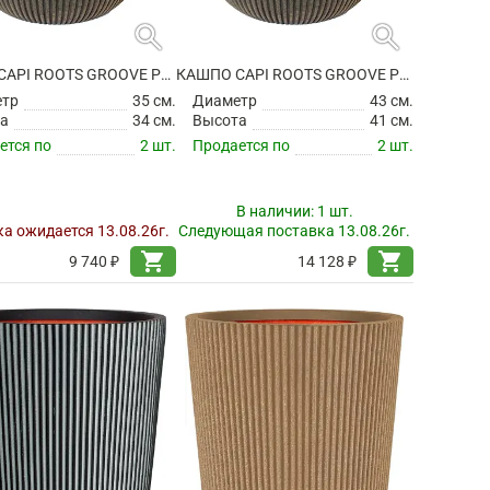
search
search
КАШПО CAPI ROOTS GROOVE PLANTER BALL WARM TAUPE
КАШПО CAPI ROOTS GROOVE PLANTER BALL WARM TAUPE
етр
35 см.
Диаметр
43 см.
а
34 см.
Высота
41 см.
ется по
2 шт.
Продается по
2 шт.
В наличии:
1 шт.
а ожидается 13.08.26г.
Следующая поставка 13.08.26г.
shopping_cart
shopping_cart
9 740 ₽
14 128 ₽