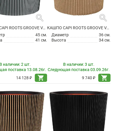
search
search
КАШПО CAPI ROOTS GROOVE VASE CONICAL ANTHRACITE
КАШПО CAPI ROOTS GROOVE VASE CONICAL BEIGE
етр
45 см.
Диаметр
36 см.
а
41 см.
Высота
34 см.
В наличии:
2 шт.
В наличии:
3 шт.
ая поставка 13.08.26г.
Следующая поставка 03.09.26г.
shopping_cart
shopping_cart
14 128 ₽
9 740 ₽