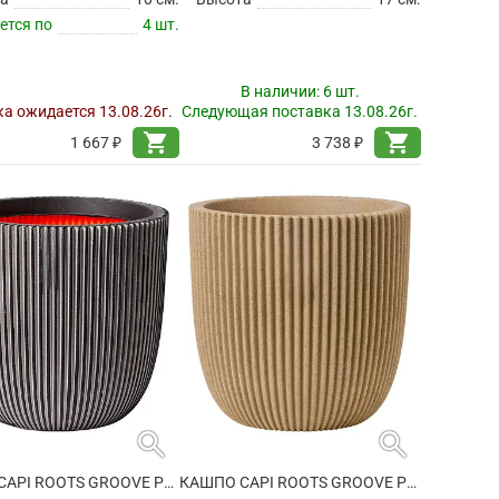
ется по
4 шт.
В наличии:
6 шт.
а ожидается 13.08.26г.
Следующая поставка 13.08.26г.
shopping_cart
shopping_cart
1 667 ₽
3 738 ₽
search
search
КАШПО CAPI ROOTS GROOVE PLANTER BALL ANTHRACITE
КАШПО CAPI ROOTS GROOVE PLANTER BALL BEIGE