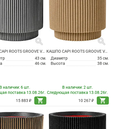
search
search
КАШПО CAPI ROOTS GROOVE VASE CYLINDER ANTHRACITE
КАШПО CAPI ROOTS GROOVE VASE CYLINDER BEIGE
етр
43 см.
Диаметр
35 см.
а
46 см.
Высота
38 см.
В наличии:
6 шт.
В наличии:
2 шт.
ая поставка 13.08.26г.
Следующая поставка 13.08.26г.
shopping_cart
shopping_cart
15 883 ₽
10 267 ₽