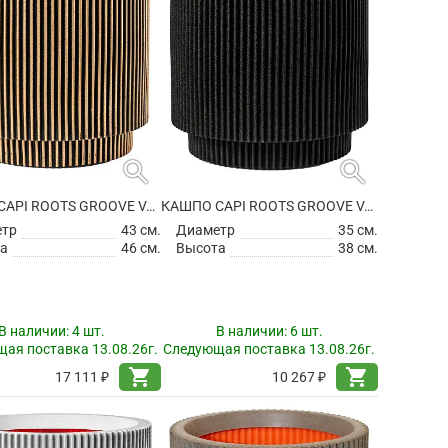
search
search
КАШПО CAPI ROOTS GROOVE VASE CYLINDER BLACK GOLD
КАШПО CAPI ROOTS GROOVE VASE CYLINDER BLACK
етр
43 см.
Диаметр
35 см.
а
46 см.
Высота
38 см.
В наличии:
4 шт.
В наличии:
6 шт.
ая поставка 13.08.26г.
Следующая поставка 13.08.26г.
shopping_cart
shopping_cart
17 111 ₽
10 267 ₽