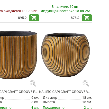
В наличии:
10 шт.
а ожидается 13.08.26г.
Следующая поставка 13.08.26г.
shopping_cart
shopping_cart
895 ₽
1 878 ₽
search
search
КАШПО CAPI CRAFT GROOVE PLANTER BALL BLACK GOLD
КАШПО CAPI CRAFT GROOVE VASE BALL BLACK GOLD
етр
9 см.
Диаметр
18 см.
а
8 см.
Высота
15 см.
ется по
4 шт.
Продается по
2 шт.