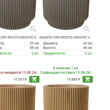
search
search
КАШПО CAPI ROOTS GROOVE VASE CYLINDER WARM TAUPE
КАШПО CAPI ROOTS GROOVE VASE CYLINDER WARM TAUPE
етр
35 см.
Диаметр
43 см.
а
38 см.
Высота
46 см.
ется по
2 шт.
Продается по
2 шт.
В наличии:
1 шт.
а ожидается 13.08.26г.
Следующая поставка 13.08.26г.
shopping_cart
shopping_cart
10 267 ₽
15 883 ₽