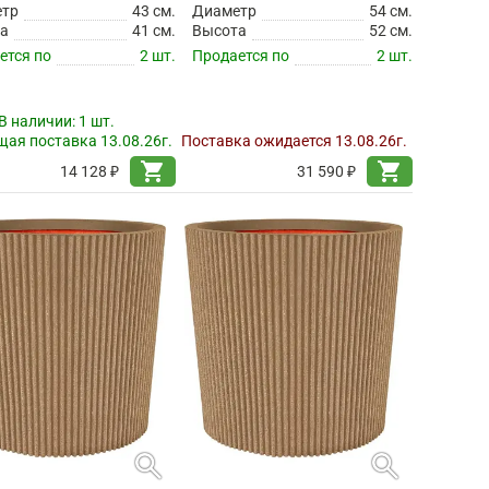
етр
43 см.
Диаметр
54 см.
а
41 см.
Высота
52 см.
ется по
2 шт.
Продается по
2 шт.
В наличии:
1 шт.
ая поставка 13.08.26г.
Поставка ожидается 13.08.26г.
shopping_cart
shopping_cart
14 128 ₽
31 590 ₽
search
search