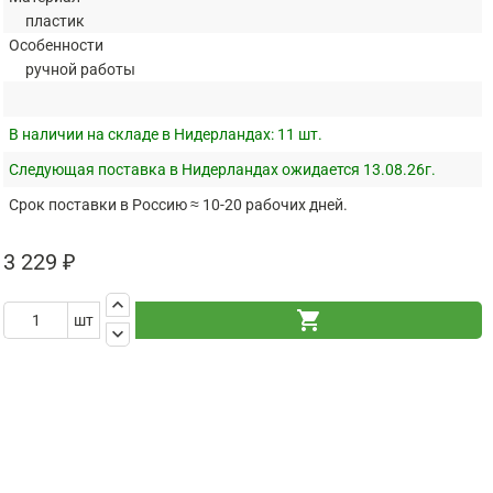
пластик
Особенности
ручной работы
В наличии на складе в Нидерландах:
11 шт.
Следующая поставка в Нидерландах ожидается 13.08.26г.
Срок поставки в Россию ≈ 10-20 рабочих дней.
3 229 ₽
keyboard_arrow_up
shopping_cart
шт
keyboard_arrow_down