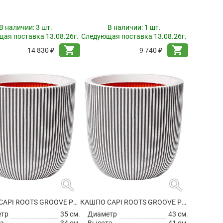
В наличии:
3 шт.
В наличии:
1 шт.
ая поставка 13.08.26г.
Следующая поставка 13.08.26г.
shopping_cart
shopping_cart
14 830 ₽
9 740 ₽
search
search
КАШПО CAPI ROOTS GROOVE PLANTER BALL IVORY
КАШПО CAPI ROOTS GROOVE PLANTER BALL IVORY
етр
35 см.
Диаметр
43 см.
а
34 см.
Высота
41 см.