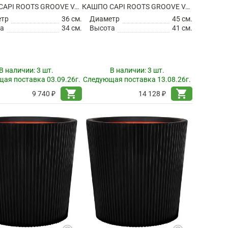
КАШПО CAPI ROOTS GROOVE VASE CONICAL BEIGE
КАШПО CAPI ROOTS GROOVE VASE CONICAL BEIGE
етр
36 см.
Диаметр
45 см.
а
34 см.
Высота
41 см.
В наличии:
3 шт.
В наличии:
3 шт.
ая поставка 03.09.26г.
Следующая поставка 13.08.26г.
shopping_cart
shopping_cart
9 740 ₽
14 128 ₽