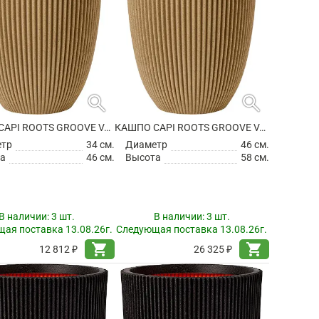
search
search
КАШПО CAPI ROOTS GROOVE VASE ELEGANT LOW BEIGE
КАШПО CAPI ROOTS GROOVE VASE ELEGANT LOW BEIGE
етр
34 см.
Диаметр
46 см.
а
46 см.
Высота
58 см.
В наличии:
3 шт.
В наличии:
3 шт.
ая поставка 13.08.26г.
Следующая поставка 13.08.26г.
shopping_cart
shopping_cart
12 812 ₽
26 325 ₽