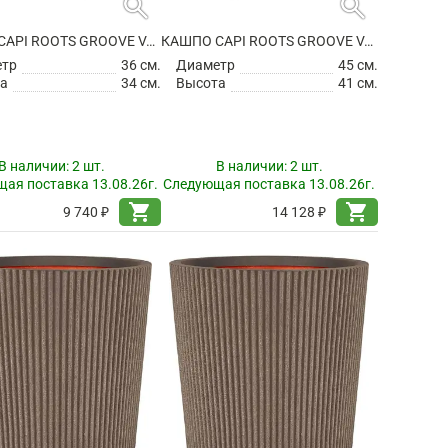
search
search
КАШПО CAPI ROOTS GROOVE VASE CONICAL BLACK
КАШПО CAPI ROOTS GROOVE VASE CONICAL BLACK
етр
36 см.
Диаметр
45 см.
а
34 см.
Высота
41 см.
В наличии:
2 шт.
В наличии:
2 шт.
ая поставка 13.08.26г.
Следующая поставка 13.08.26г.
shopping_cart
shopping_cart
9 740 ₽
14 128 ₽