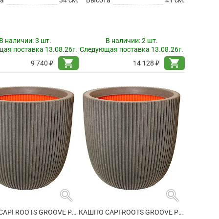
В наличии:
3 шт.
В наличии:
2 шт.
ая поставка 13.08.26г.
Следующая поставка 13.08.26г.
shopping_cart
shopping_cart
9 740 ₽
14 128 ₽
search
search
КАШПО CAPI ROOTS GROOVE PLANTER BALL WARM TAUPE
КАШПО CAPI ROOTS GROOVE PLANTER BALL WARM TAUPE