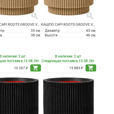
search
search
КАШПО CAPI ROOTS GROOVE VASE CYLINDER BEIGE
КАШПО CAPI ROOTS GROOVE VASE CYLINDER BEIGE
етр
35 см.
Диаметр
43 см.
а
38 см.
Высота
46 см.
В наличии:
2 шт.
В наличии:
2 шт.
ая поставка 13.08.26г.
Следующая поставка 13.08.26г.
shopping_cart
shopping_cart
10 267 ₽
15 883 ₽