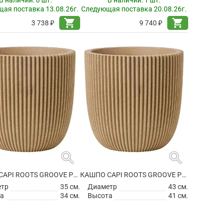
ая поставка 13.08.26г.
Следующая поставка 20.08.26г.
shopping_cart
shopping_cart
3 738 ₽
9 740 ₽
search
search
КАШПО CAPI ROOTS GROOVE PLANTER BALL BEIGE
КАШПО CAPI ROOTS GROOVE PLANTER BALL BEIGE
етр
35 см.
Диаметр
43 см.
а
34 см.
Высота
41 см.