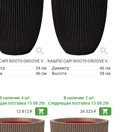
search
search
КАШПО CAPI ROOTS GROOVE VASE ELEGANT LOW BLACK
КАШПО CAPI ROOTS GROOVE VASE ELEGANT LOW BLACK
етр
34 см.
Диаметр
46 см.
а
46 см.
Высота
58 см.
В наличии:
4 шт.
В наличии:
2 шт.
ая поставка 13.08.26г.
Следующая поставка 13.08.26г.
shopping_cart
shopping_cart
12 812 ₽
26 325 ₽