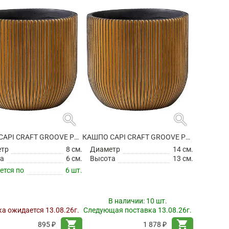
search
search
КАШПО CAPI CRAFT GROOVE PLANTER BALL BLACK GOLD
КАШПО CAPI CRAFT GROOVE PLANTER BALL BLACK GOLD
етр
8 см.
Диаметр
14 см.
а
6 см.
Высота
13 см.
ется по
6 шт.
В наличии:
10 шт.
а ожидается 13.08.26г.
Следующая поставка 13.08.26г.
shopping_cart
shopping_cart
895 ₽
1 878 ₽