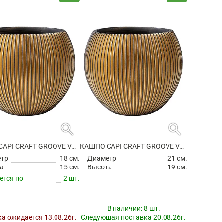
search
search
КАШПО CAPI CRAFT GROOVE VASE BALL BLACK GOLD
КАШПО CAPI CRAFT GROOVE VASE BALL BLACK GOLD
етр
18 см.
Диаметр
21 см.
а
15 см.
Высота
19 см.
ется по
2 шт.
В наличии:
8 шт.
а ожидается 13.08.26г.
Следующая поставка 20.08.26г.