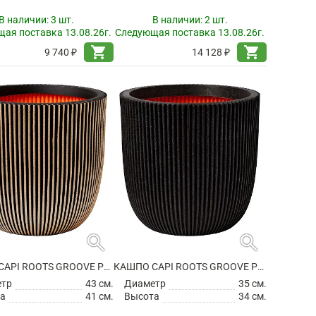
В наличии:
3 шт.
В наличии:
2 шт.
ая поставка 13.08.26г.
Следующая поставка 13.08.26г.
shopping_cart
shopping_cart
9 740 ₽
14 128 ₽
search
search
КАШПО CAPI ROOTS GROOVE PLANTER BALL BLACK GOLD
КАШПО CAPI ROOTS GROOVE PLANTER BALL BLACK
етр
43 см.
Диаметр
35 см.
а
41 см.
Высота
34 см.