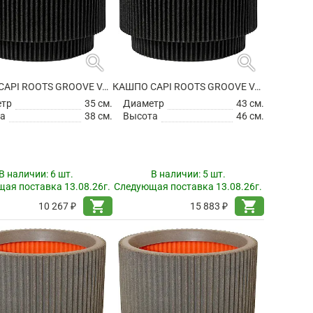
search
search
КАШПО CAPI ROOTS GROOVE VASE CYLINDER BLACK
КАШПО CAPI ROOTS GROOVE VASE CYLINDER BLACK
етр
35 см.
Диаметр
43 см.
а
38 см.
Высота
46 см.
В наличии:
6 шт.
В наличии:
5 шт.
ая поставка 13.08.26г.
Следующая поставка 13.08.26г.
shopping_cart
shopping_cart
10 267 ₽
15 883 ₽