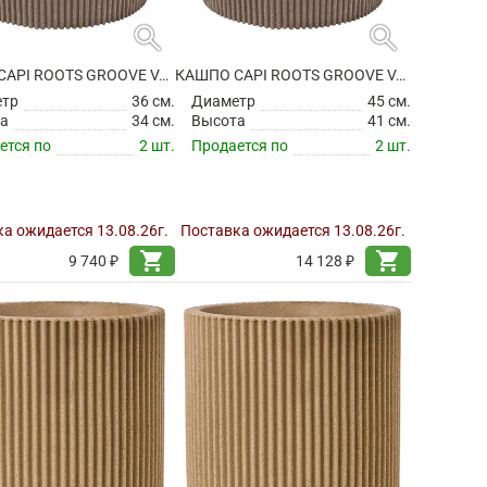
search
search
КАШПО CAPI ROOTS GROOVE VASE CONICAL WARM TAUPE
КАШПО CAPI ROOTS GROOVE VASE CONICAL WARM TAUPE
етр
36 см.
Диаметр
45 см.
а
34 см.
Высота
41 см.
ется по
2 шт.
Продается по
2 шт.
а ожидается 13.08.26г.
Поставка ожидается 13.08.26г.
shopping_cart
shopping_cart
9 740 ₽
14 128 ₽