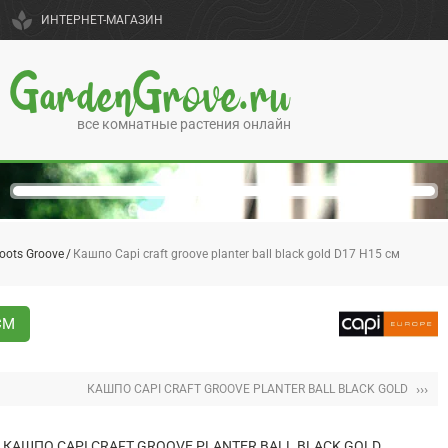
spa
ИНТЕРНЕТ-МАГАЗИН
GardenGrove.ru
все комнатные растения онлайн
oots Groove
Кашпо Capi craft groove planter ball black gold D17 H15 см
СМ
›››
КАШПО CAPI CRAFT GROOVE PLANTER BALL BLACK GOLD
КАШПО CAPI CRAFT GROOVE PLANTER BALL BLACK GOLD