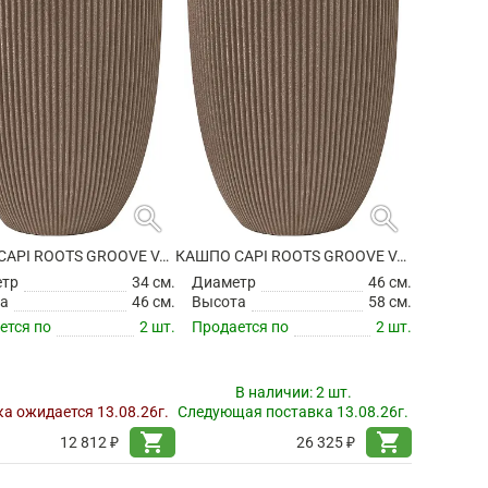
search
search
КАШПО CAPI ROOTS GROOVE VASE ELEGANT LOW WARM TAUPE
КАШПО CAPI ROOTS GROOVE VASE ELEGANT LOW WARM TAUPE
етр
34 см.
Диаметр
46 см.
а
46 см.
Высота
58 см.
ется по
2 шт.
Продается по
2 шт.
В наличии:
2 шт.
а ожидается 13.08.26г.
Следующая поставка 13.08.26г.
shopping_cart
shopping_cart
12 812 ₽
26 325 ₽