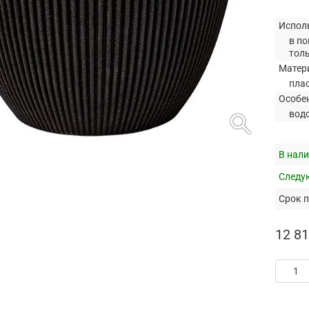
Испол
в по
тол
Матер
пла
Особе
search
вод
В нали
Следую
Срок п
12 81