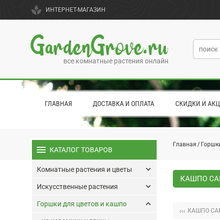
spa
ИНТЕРНЕТ-МАГАЗИН
GardenGrove.ru
все комнатные растения онлайн
ГЛАВНАЯ
ДОСТАВКА И ОПЛАТА
СКИДКИ И АК
Главная
Горшки
menu
КАТАЛОГ ТОВАРОВ
keyboard_arrow_down
Комнатные растения и цветы
КАШПО CAP
keyboard_arrow_down
Искусственные растения
keyboard_arrow_up
Горшки для цветов и кашпо
‹‹‹
КАШПО CAP