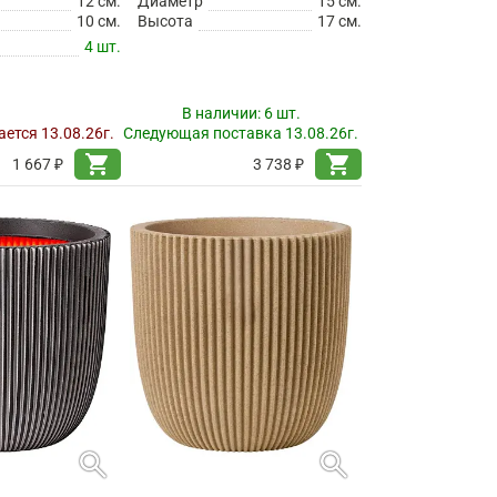
12 см.
Диаметр
15 см.
10 см.
Высота
17 см.
4 шт.
В наличии:
6 шт.
ется 13.08.26г.
Следующая поставка 13.08.26г.
shopping_cart
shopping_cart
1 667 ₽
3 738 ₽
search
search