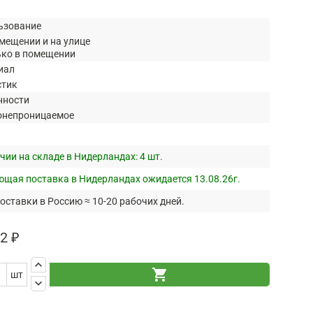
ьзование
мещении и на улице
ько в помещении
иал
стик
нности
онепроницаемое
чии на складе в Нидерландах:
4 шт.
щая поставка в Нидерландах ожидается 13.08.26г.
оставки в Россию ≈ 10-20 рабочих дней.
2 ₽
keyboard_arrow_up
shopping_cart
шт
keyboard_arrow_down