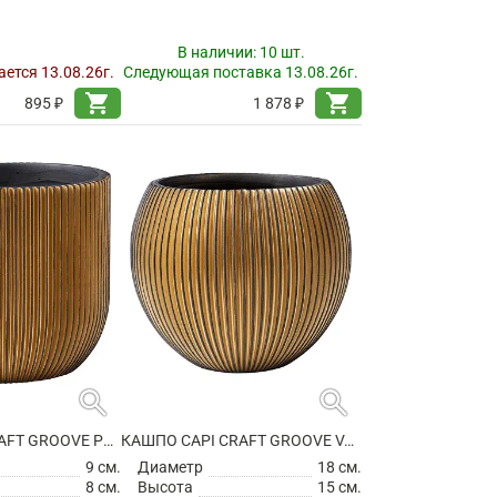
В наличии:
10 шт.
ется 13.08.26г.
Следующая поставка 13.08.26г.
shopping_cart
shopping_cart
895 ₽
1 878 ₽
search
search
КАШПО CAPI CRAFT GROOVE PLANTER BALL BLACK GOLD
КАШПО CAPI CRAFT GROOVE VASE BALL BLACK GOLD
9 см.
Диаметр
18 см.
8 см.
Высота
15 см.