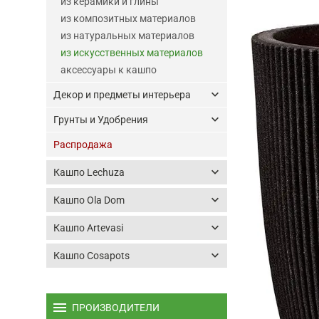
из керамики и глины
из композитных материалов
из натуральных материалов
из искусственных материалов
аксессуары к кашпо
keyboard_arrow_down
Декор и предметы интерьера
keyboard_arrow_down
Грунты и Удобрения
Распродажа
keyboard_arrow_down
Кашпо Lechuza
keyboard_arrow_down
Кашпо Ola Dom
keyboard_arrow_down
Кашпо Artevasi
keyboard_arrow_down
Кашпо Cosapots
menu
ПРОИЗВОДИТЕЛИ