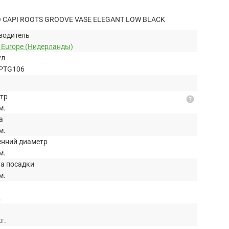
CAPI ROOTS GROOVE VASE ELEGANT LOW BLACK
водитель
 Europe (Нидерланды)
ул
PTG106
тр
help
м.
а
м.
енний диаметр
м.
на посадки
м.
.
кг.