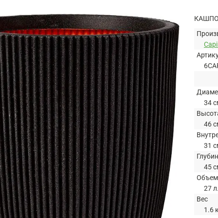
КАШПО 
Произ
Capi
Артик
6CA
Диаме
34 с
Высот
46 с
Внутр
31 с
Глуби
45 с
Объем
27 л
Вес
1.6 