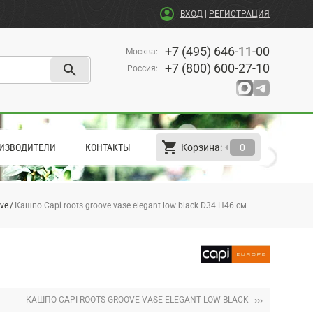
account_circle
ВХОД
|
РЕГИСТРАЦИЯ
+7 (495) 646-11-00
Москва
:
search
+7 (800) 600-27-10
Россия
:
shopping_cart
arrow_left
ИЗВОДИТЕЛИ
КОНТАКТЫ
Корзина:
0
ve
Кашпо Capi roots groove vase elegant low black D34 H46 см
›››
КАШПО CAPI ROOTS GROOVE VASE ELEGANT LOW BLACK