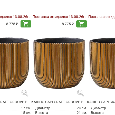
дается 13.08.26г.
Поставка ожидается 13.08.26г.
Поставка ожида
shopping_cart
shopping_cart
8 775 ₽
8 775 ₽
search
search
КАШПО CAPI CRAFT GROOVE PLANTER BALL BLACK GOLD
КАШПО CAPI CRAFT GROOVE PLANTER BALL BLACK GOLD
17 см.
Диаметр
24 см.
Диаметр
15 см.
Высота
21 см.
Высота