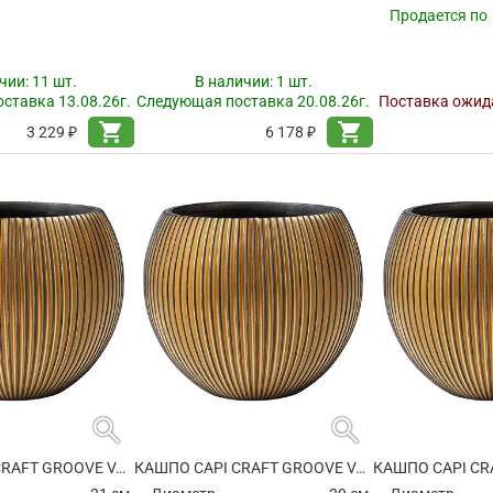
Продается по
чии:
11 шт.
В наличии:
1 шт.
ставка 13.08.26г.
Следующая поставка 20.08.26г.
Поставка ожида
shopping_cart
shopping_cart
3 229 ₽
6 178 ₽
search
search
КАШПО CAPI CRAFT GROOVE VASE BALL BLACK GOLD
КАШПО CAPI CRAFT GROOVE VASE BALL BLACK GOLD