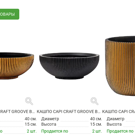
ТОВАРЫ
search
search
КАШПО CAPI CRAFT GROOVE BOWL BLACK GOLD
КАШПО CAPI CRAFT GROOVE BOWL INTENSE BLACK
40 см.
Диаметр
40 см.
Диаметр
15 см.
Высота
15 см.
Высота
по
2 шт.
Продается по
2 шт.
Продается по