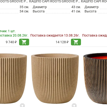
КАШПО CAPI ROOTS GROOVE PLANTER BALL ANTHRACITE
КАШПО CAPI ROOTS GROOVE PLANTER BALL ANTHRACITE
35 см.
Диаметр
43 см.
Диаметр
34 см.
Высота
41 см.
Высота
ичии:
1 шт.
ставка 20.08.26г.
Поставка ожидается 13.08.26г.
Поставка ожида
shopping_cart
shopping_cart
9 740 ₽
14 128 ₽
search
search