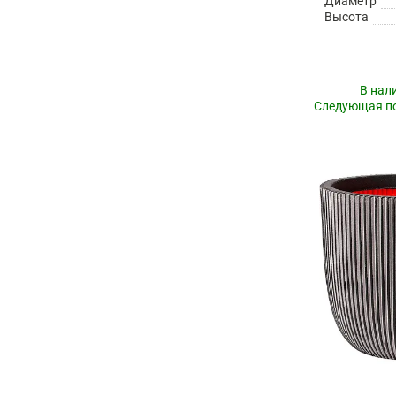
Диаметр
Высота
В нал
Следующая по