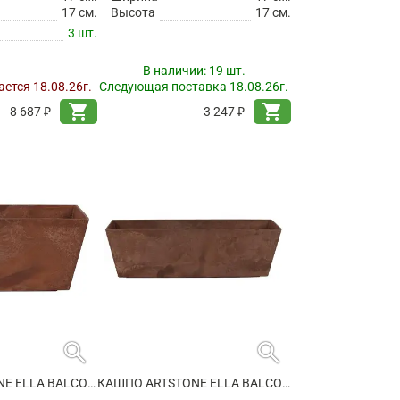
17 см.
Высота
17 см.
3 шт.
В наличии:
19 шт.
ется 18.08.26г.
Следующая поставка 18.08.26г.
shopping_cart
shopping_cart
8 687 ₽
3 247 ₽
search
search
КАШПО ARTSTONE ELLA BALCONY OAK
КАШПО ARTSTONE ELLA BALCONY OAK