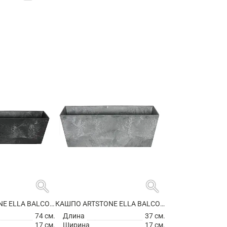
search
search
КАШПО ARTSTONE ELLA BALCONY BLACK
КАШПО ARTSTONE ELLA BALCONY GREY
74 см.
Длина
37 см.
17 см.
Ширина
17 см.