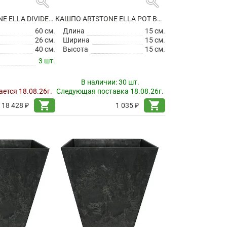
search
search
КАШПО ARTSTONE ELLA DIVIDER BLACK
КАШПО ARTSTONE ELLA POT BLACK
60 см.
Длина
15 см.
26 см.
Ширина
15 см.
40 см.
Высота
15 см.
3 шт.
В наличии:
30 шт.
ется 18.08.26г.
Следующая поставка 18.08.26г.
shopping_cart
shopping_cart
18 428 ₽
1 035 ₽