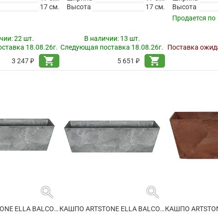
17 см.
Высота
17 см.
Высота
Продается по
чии:
22 шт.
В наличии:
13 шт.
ставка 18.08.26г.
Следующая поставка 18.08.26г.
Поставка ожида
shopping_cart
shopping_cart
3 247 ₽
5 651 ₽
search
search
КАШПО ARTSTONE ELLA BALCONY GREY
КАШПО ARTSTONE ELLA BALCONY GREY