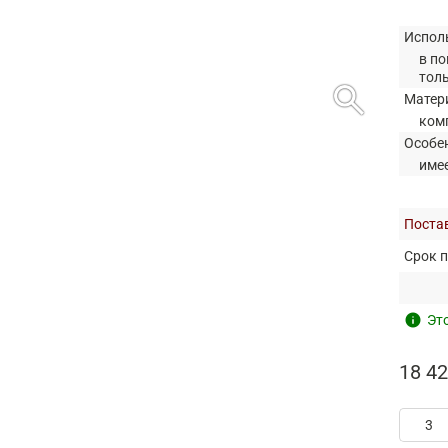
Испол
в по
тол
search
Матер
ком
Особе
име
Постав
Срок п
info
Это
18 42