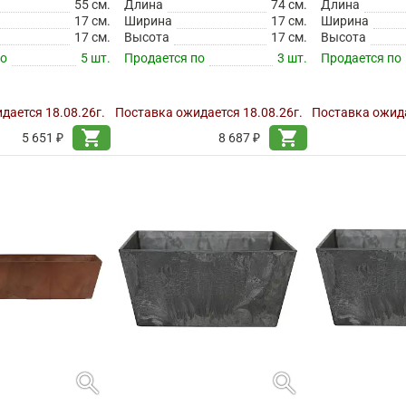
55 см.
Длина
74 см.
Длина
17 см.
Ширина
17 см.
Ширина
17 см.
Высота
17 см.
Высота
по
5 шт.
Продается по
3 шт.
Продается по
дается 18.08.26г.
Поставка ожидается 18.08.26г.
Поставка ожида
shopping_cart
shopping_cart
5 651 ₽
8 687 ₽
search
search