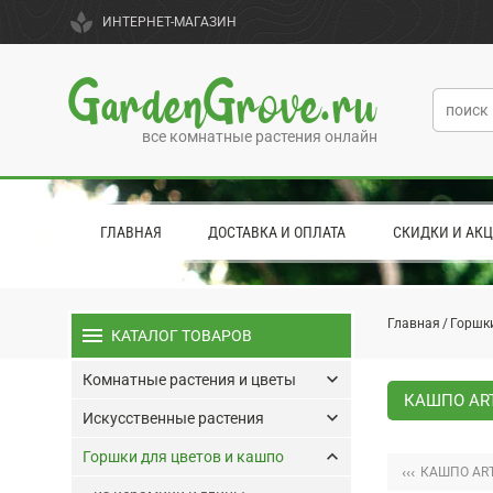
spa
ИНТЕРНЕТ-МАГАЗИН
GardenGrove.ru
все комнатные растения онлайн
ГЛАВНАЯ
ДОСТАВКА И ОПЛАТА
СКИДКИ И АК
Главная
Горшки
menu
КАТАЛОГ ТОВАРОВ
keyboard_arrow_down
Комнатные растения и цветы
КАШПО ART
keyboard_arrow_down
Искусственные растения
keyboard_arrow_up
Горшки для цветов и кашпо
‹‹‹
КАШПО ART