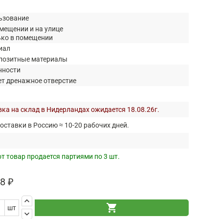
ьзование
мещении и на улице
ько в помещении
иал
позитные материалы
нности
ет дренажное отверстие
ка на склад в Нидерландах ожидается 18.08.26г.
оставки в Россию ≈ 10-20 рабочих дней.
т товар продается партиями по 3 шт.
8 ₽
keyboard_arrow_up
shopping_cart
шт
keyboard_arrow_down