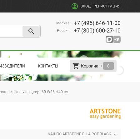
account_circle
ВХОД
|
РЕГИСТРАЦИЯ
+7 (495) 646-11-00
Москва
:
search
+7 (800) 600-27-10
Россия
:
shopping_cart
arrow_left
ИЗВОДИТЕЛИ
КОНТАКТЫ
Корзина:
0
tstone ella divider grey L60 W26 H40 см
›››
КАШПО ARTSTONE ELLA POT BLACK