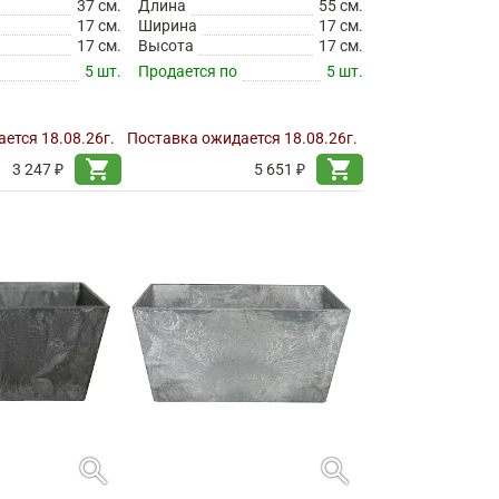
37 см.
Длина
55 см.
17 см.
Ширина
17 см.
17 см.
Высота
17 см.
5 шт.
Продается по
5 шт.
ется 18.08.26г.
Поставка ожидается 18.08.26г.
shopping_cart
shopping_cart
3 247 ₽
5 651 ₽
search
search