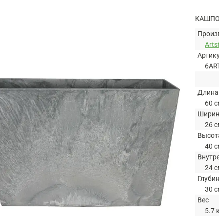
КАШПО 
Произ
Arts
Артик
6AR
Длина
60 с
Шири
26 с
Высот
40 с
Внутр
24 с
Глуби
30 с
Вес
5.7 