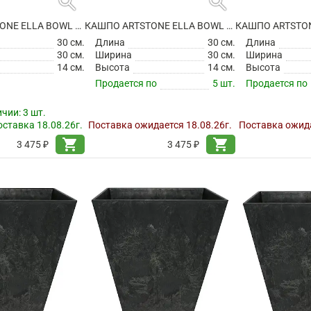
search
search
КАШПО ARTSTONE ELLA BOWL GREY
КАШПО ARTSTONE ELLA BOWL OAK
30 см.
Длина
30 см.
Длина
30 см.
Ширина
30 см.
Ширина
14 см.
Высота
14 см.
Высота
Продается по
5 шт.
Продается по
ичии:
3 шт.
ставка 18.08.26г.
Поставка ожидается 18.08.26г.
Поставка ожида
shopping_cart
shopping_cart
3 475 ₽
3 475 ₽