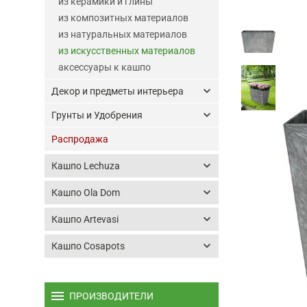
из керамики и глины
из композитных материалов
из натуральных материалов
из искусственных материалов
аксессуары к кашпо
keyboard_arrow_down
Декор и предметы интерьера
keyboard_arrow_down
Грунты и Удобрения
Распродажа
keyboard_arrow_down
Кашпо Lechuza
keyboard_arrow_down
Кашпо Ola Dom
keyboard_arrow_down
Кашпо Artevasi
keyboard_arrow_down
Кашпо Cosapots
menu
ПРОИЗВОДИТЕЛИ