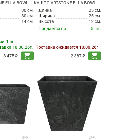
КАШПО ARTSTONE ELLA BOWL BLACK
КАШПО ARTSTONE ELLA BOWL GREY
30 см.
Длина
25 см.
30 см.
Ширина
25 см.
14 см.
Высота
12 см.
Продается по
5 шт.
ии:
1 шт.
авка 18.08.26г.
Поставка ожидается 18.08.26г.
shopping_cart
shopping_cart
3 475 ₽
2 387 ₽