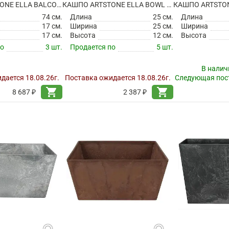
КАШПО ARTSTONE ELLA BALCONY OAK
КАШПО ARTSTONE ELLA BOWL BLACK
74 см.
Длина
25 см.
Длина
17 см.
Ширина
25 см.
Ширина
17 см.
Высота
12 см.
Высота
по
3 шт.
Продается по
5 шт.
В налич
дается 18.08.26г.
Поставка ожидается 18.08.26г.
Следующая пост
shopping_cart
shopping_cart
8 687 ₽
2 387 ₽