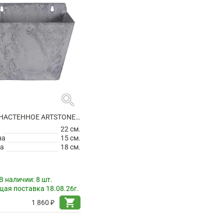
search
КАШПО НАСТЕННОЕ ARTSTONE ELLA WALL HANGER GREY
а
22 см.
на
15 см.
а
18 см.
В наличии:
8 шт.
ая поставка 18.08.26г.
shopping_cart
1 860 ₽