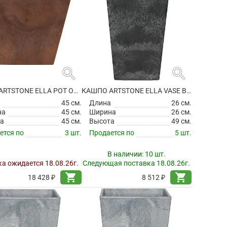
search
search
КАШПО ARTSTONE ELLA POT OAK
КАШПО ARTSTONE ELLA VASE BLACK
а
45 см.
Длина
26 см.
на
45 см.
Ширина
26 см.
а
45 см.
Высота
49 см.
ется по
3 шт.
Продается по
5 шт.
В наличии:
10 шт.
а ожидается 18.08.26г.
Следующая поставка 18.08.26г.
shopping_cart
shopping_cart
18 428 ₽
8 512 ₽