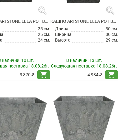
search
search
КАШПО ARTSTONE ELLA POT BLACK
КАШПО ARTSTONE ELLA POT BLACK
а
25 см.
Длина
30 см.
на
25 см.
Ширина
30 см.
а
24 см.
Высота
29 см.
В наличии:
10 шт.
В наличии:
13 шт.
ая поставка 18.08.26г.
Следующая поставка 18.08.26г.
shopping_cart
shopping_cart
3 370 ₽
4 984 ₽