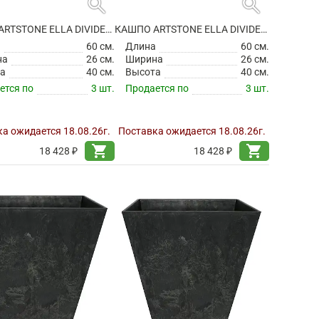
search
search
КАШПО ARTSTONE ELLA DIVIDER BLACK
КАШПО ARTSTONE ELLA DIVIDER GREY
а
60 см.
Длина
60 см.
на
26 см.
Ширина
26 см.
а
40 см.
Высота
40 см.
ется по
3 шт.
Продается по
3 шт.
а ожидается 18.08.26г.
Поставка ожидается 18.08.26г.
shopping_cart
shopping_cart
18 428 ₽
18 428 ₽