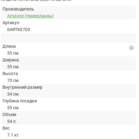
Производитель
Artstone (Нидерланды)
Артикул
6ARTKE703
Длина
help
35 см.
Ширина
35 см.
Высота
70 см.
Внутренний размер
34 см.
Глубина посадки
55 см.
Объем
54 л.
Вес
7.1 кг.