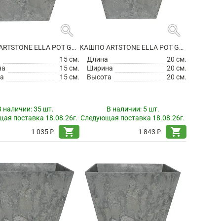
search
search
КАШПО ARTSTONE ELLA POT GREY
КАШПО ARTSTONE ELLA POT GREY
а
15 см.
Длина
20 см.
на
15 см.
Ширина
20 см.
а
15 см.
Высота
20 см.
В наличии:
35 шт.
В наличии:
5 шт.
ая поставка 18.08.26г.
Следующая поставка 18.08.26г.
shopping_cart
shopping_cart
1 035 ₽
1 843 ₽