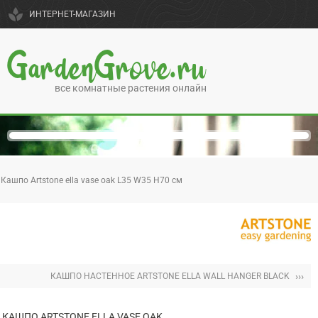
spa
ИНТЕРНЕТ-МАГАЗИН
GardenGrove.ru
все комнатные растения онлайн
Кашпо Artstone ella vase oak L35 W35 H70 см
›››
КАШПО НАСТЕННОЕ ARTSTONE ELLA WALL HANGER BLACK
КАШПО ARTSTONE ELLA VASE OAK