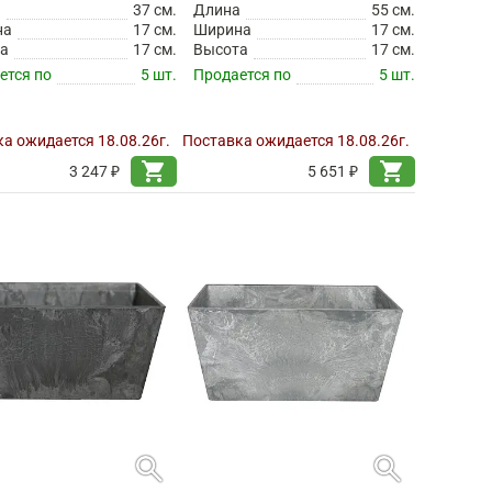
а
37 см.
Длина
55 см.
на
17 см.
Ширина
17 см.
а
17 см.
Высота
17 см.
ется по
5 шт.
Продается по
5 шт.
а ожидается 18.08.26г.
Поставка ожидается 18.08.26г.
shopping_cart
shopping_cart
3 247 ₽
5 651 ₽
search
search