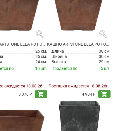
search
search
КАШПО ARTSTONE ELLA POT OAK
КАШПО ARTSTONE ELLA POT OAK
а
25 см.
Длина
30 см.
на
25 см.
Ширина
30 см.
а
24 см.
Высота
29 см.
ется по
10 шт.
Продается по
5 шт.
а ожидается 18.08.26г.
Поставка ожидается 18.08.26г.
shopping_cart
shopping_cart
3 370 ₽
4 984 ₽