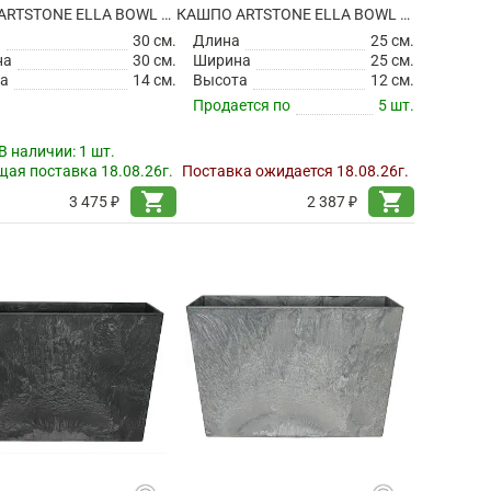
КАШПО ARTSTONE ELLA BOWL BLACK
КАШПО ARTSTONE ELLA BOWL GREY
а
30 см.
Длина
25 см.
на
30 см.
Ширина
25 см.
а
14 см.
Высота
12 см.
Продается по
5 шт.
В наличии:
1 шт.
ая поставка 18.08.26г.
Поставка ожидается 18.08.26г.
shopping_cart
shopping_cart
3 475 ₽
2 387 ₽