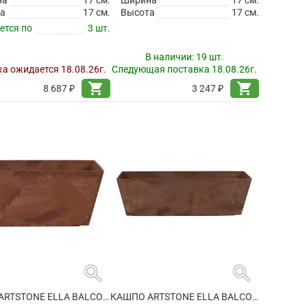
а
17 см.
Высота
17 см.
ется по
3 шт.
В наличии:
19 шт.
а ожидается 18.08.26г.
Следующая поставка 18.08.26г.
shopping_cart
shopping_cart
8 687 ₽
3 247 ₽
search
search
КАШПО ARTSTONE ELLA BALCONY OAK
КАШПО ARTSTONE ELLA BALCONY OAK