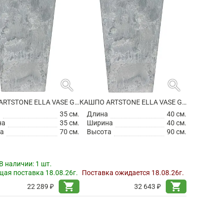
search
search
КАШПО ARTSTONE ELLA VASE GREY
КАШПО ARTSTONE ELLA VASE GREY
а
35 см.
Длина
40 см.
на
35 см.
Ширина
40 см.
а
70 см.
Высота
90 см.
В наличии:
1 шт.
ая поставка 18.08.26г.
Поставка ожидается 18.08.26г.
shopping_cart
shopping_cart
22 289 ₽
32 643 ₽