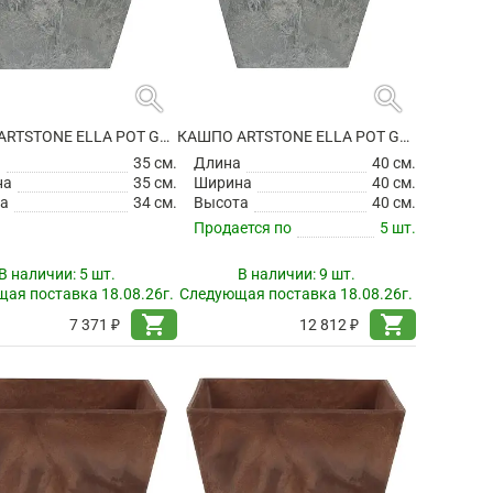
search
search
КАШПО ARTSTONE ELLA POT GREY
КАШПО ARTSTONE ELLA POT GREY
а
35 см.
Длина
40 см.
на
35 см.
Ширина
40 см.
а
34 см.
Высота
40 см.
Продается по
5 шт.
В наличии:
5 шт.
В наличии:
9 шт.
ая поставка 18.08.26г.
Следующая поставка 18.08.26г.
shopping_cart
shopping_cart
7 371 ₽
12 812 ₽