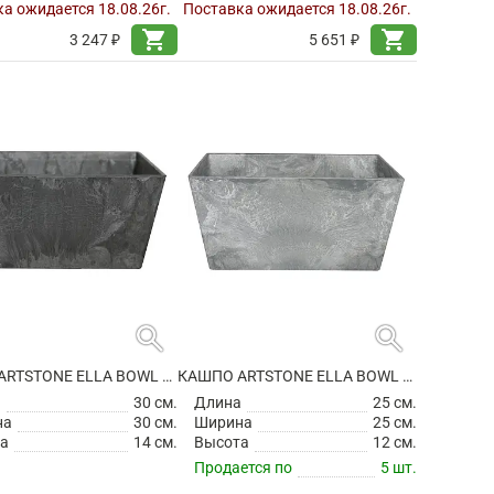
а ожидается 18.08.26г.
Поставка ожидается 18.08.26г.
shopping_cart
shopping_cart
3 247 ₽
5 651 ₽
search
search
КАШПО ARTSTONE ELLA BOWL BLACK
КАШПО ARTSTONE ELLA BOWL GREY
а
30 см.
Длина
25 см.
на
30 см.
Ширина
25 см.
а
14 см.
Высота
12 см.
Продается по
5 шт.