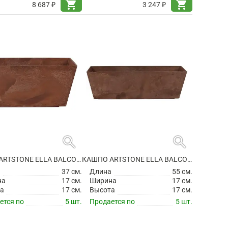
shopping_cart
shopping_cart
8 687 ₽
3 247 ₽
search
search
КАШПО ARTSTONE ELLA BALCONY OAK
КАШПО ARTSTONE ELLA BALCONY OAK
а
37 см.
Длина
55 см.
на
17 см.
Ширина
17 см.
а
17 см.
Высота
17 см.
ется по
5 шт.
Продается по
5 шт.