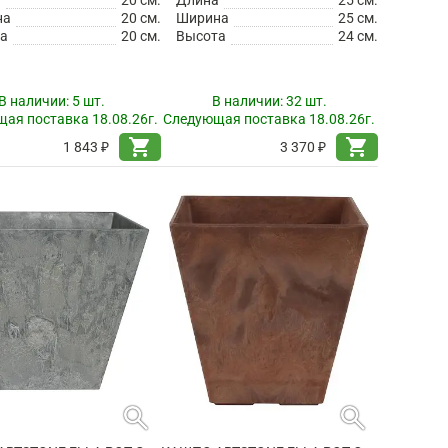
на
20 см.
Ширина
25 см.
а
20 см.
Высота
24 см.
В наличии:
5 шт.
В наличии:
32 шт.
ая поставка 18.08.26г.
Следующая поставка 18.08.26г.
shopping_cart
shopping_cart
1 843 ₽
3 370 ₽
search
search