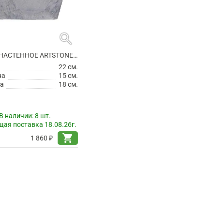
search
КАШПО НАСТЕННОЕ ARTSTONE ELLA WALL HANGER GREY
а
22 см.
на
15 см.
а
18 см.
В наличии:
8 шт.
ая поставка 18.08.26г.
shopping_cart
1 860 ₽