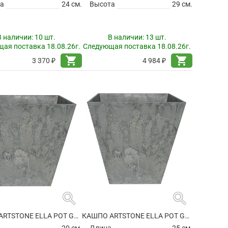
а
24 см.
Высота
29 см.
В наличии:
10 шт.
В наличии:
13 шт.
ая поставка 18.08.26г.
Следующая поставка 18.08.26г.
shopping_cart
shopping_cart
3 370 ₽
4 984 ₽
search
search
КАШПО ARTSTONE ELLA POT GREY
КАШПО ARTSTONE ELLA POT GREY
а
20 см.
Длина
25 см.