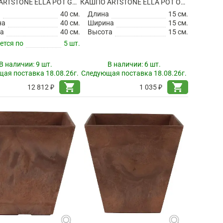
КАШПО ARTSTONE ELLA POT GREY
КАШПО ARTSTONE ELLA POT OAK
а
40 см.
Длина
15 см.
на
40 см.
Ширина
15 см.
а
40 см.
Высота
15 см.
ется по
5 шт.
В наличии:
9 шт.
В наличии:
6 шт.
ая поставка 18.08.26г.
Следующая поставка 18.08.26г.
shopping_cart
shopping_cart
12 812 ₽
1 035 ₽
search
search