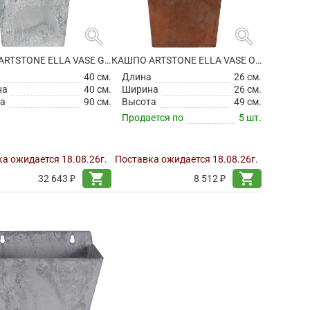
search
search
КАШПО ARTSTONE ELLA VASE GREY
КАШПО ARTSTONE ELLA VASE OAK
а
40 см.
Длина
26 см.
на
40 см.
Ширина
26 см.
а
90 см.
Высота
49 см.
Продается по
5 шт.
а ожидается 18.08.26г.
Поставка ожидается 18.08.26г.
shopping_cart
shopping_cart
32 643 ₽
8 512 ₽