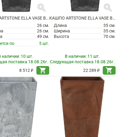
search
search
КАШПО ARTSTONE ELLA VASE BLACK
КАШПО ARTSTONE ELLA VASE BLACK
а
26 см.
Длина
35 см.
на
26 см.
Ширина
35 см.
а
49 см.
Высота
70 см.
ется по
5 шт.
В наличии:
10 шт.
В наличии:
11 шт.
ая поставка 18.08.26г.
Следующая поставка 18.08.26г.
shopping_cart
shopping_cart
8 512 ₽
22 289 ₽