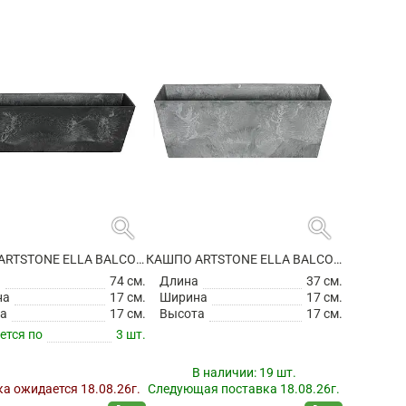
search
search
КАШПО ARTSTONE ELLA BALCONY BLACK
КАШПО ARTSTONE ELLA BALCONY GREY
а
74 см.
Длина
37 см.
на
17 см.
Ширина
17 см.
а
17 см.
Высота
17 см.
ется по
3 шт.
В наличии:
19 шт.
а ожидается 18.08.26г.
Следующая поставка 18.08.26г.