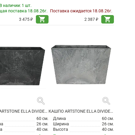
В наличии:
1 шт.
ая поставка 18.08.26г.
Поставка ожидается 18.08.26г.
shopping_cart
shopping_cart
3 475 ₽
2 387 ₽
search
search
КАШПО ARTSTONE ELLA DIVIDER BLACK
КАШПО ARTSTONE ELLA DIVIDER GREY
а
60 см.
Длина
60 см.
на
26 см.
Ширина
26 см.
а
40 см.
Высота
40 см.