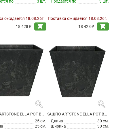
ется по
3 шт.
Продается по
3 шт.
а ожидается 18.08.26г.
Поставка ожидается 18.08.26г.
shopping_cart
shopping_cart
18 428 ₽
18 428 ₽
search
search
КАШПО ARTSTONE ELLA POT BLACK
КАШПО ARTSTONE ELLA POT BLACK
а
25 см.
Длина
30 см.
на
25 см.
Ширина
30 см.