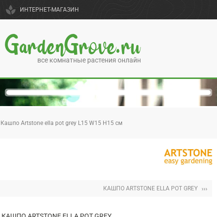
spa
ИНТЕРНЕТ-МАГАЗИН
GardenGrove.ru
все комнатные растения онлайн
Кашпо Artstone ella pot grey L15 W15 H15 см
›››
КАШПО ARTSTONE ELLA POT GREY
КАШПО ARTSTONE ELLA POT GREY