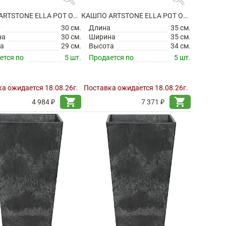
КАШПО ARTSTONE ELLA POT OAK
КАШПО ARTSTONE ELLA POT OAK
а
30 см.
Длина
35 см.
на
30 см.
Ширина
35 см.
а
29 см.
Высота
34 см.
ется по
5 шт.
Продается по
5 шт.
а ожидается 18.08.26г.
Поставка ожидается 18.08.26г.
shopping_cart
shopping_cart
4 984 ₽
7 371 ₽