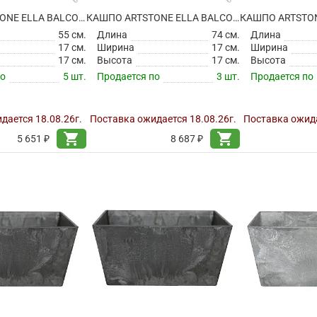
КАШПО ARTSTONE ELLA BALCONY GREY
КАШПО ARTSTONE ELLA BALCONY GREY
55 см.
Длина
74 см.
Длина
17 см.
Ширина
17 см.
Ширина
17 см.
Высота
17 см.
Высота
по
5 шт.
Продается по
3 шт.
Продается по
дается 18.08.26г.
Поставка ожидается 18.08.26г.
Поставка ожида
shopping_cart
shopping_cart
5 651 ₽
8 687 ₽