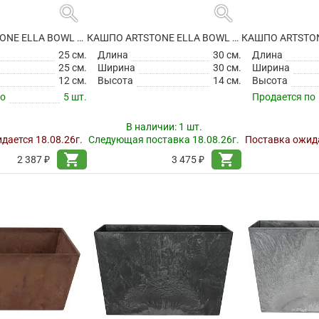
search
search
КАШПО ARTSTONE ELLA BOWL BLACK
КАШПО ARTSTONE ELLA BOWL BLACK
25 см.
Длина
30 см.
Длина
25 см.
Ширина
30 см.
Ширина
12 см.
Высота
14 см.
Высота
по
5 шт.
Продается по
В наличии:
1 шт.
дается 18.08.26г.
Следующая поставка 18.08.26г.
Поставка ожида
shopping_cart
shopping_cart
2 387 ₽
3 475 ₽