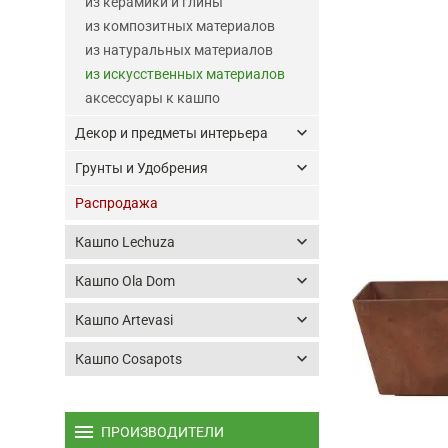
из керамики и глины
из композитных материалов
из натуральных материалов
из искусственных материалов
аксессуары к кашпо
keyboard_arrow_down
Декор и предметы интерьера
keyboard_arrow_down
Грунты и Удобрения
Распродажа
keyboard_arrow_down
Кашпо Lechuza
keyboard_arrow_down
Кашпо Ola Dom
keyboard_arrow_down
Кашпо Artevasi
keyboard_arrow_down
Кашпо Cosapots
menu
ПРОИЗВОДИТЕЛИ