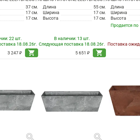
37 см.
Длина
55 см.
Длина
17 см.
Ширина
17 см.
Ширина
17 см.
Высота
17 см.
Высота
Продается по
чии:
22 шт.
В наличии:
13 шт.
ставка 18.08.26г.
Следующая поставка 18.08.26г.
Поставка ожида
shopping_cart
shopping_cart
3 247 ₽
5 651 ₽
search
search