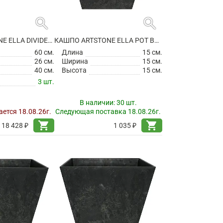
search
search
КАШПО ARTSTONE ELLA DIVIDER GREY
КАШПО ARTSTONE ELLA POT BLACK
60 см.
Длина
15 см.
26 см.
Ширина
15 см.
40 см.
Высота
15 см.
3 шт.
В наличии:
30 шт.
ется 18.08.26г.
Следующая поставка 18.08.26г.
shopping_cart
shopping_cart
18 428 ₽
1 035 ₽