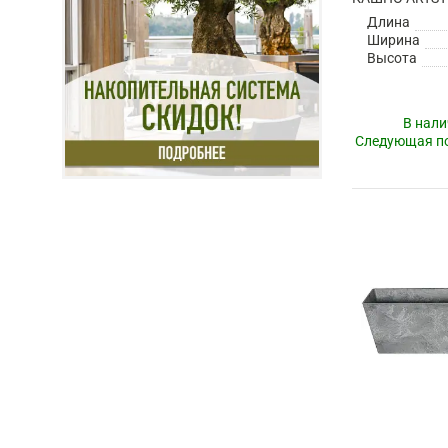
Длина
Ширина
Высота
В нали
Следующая по