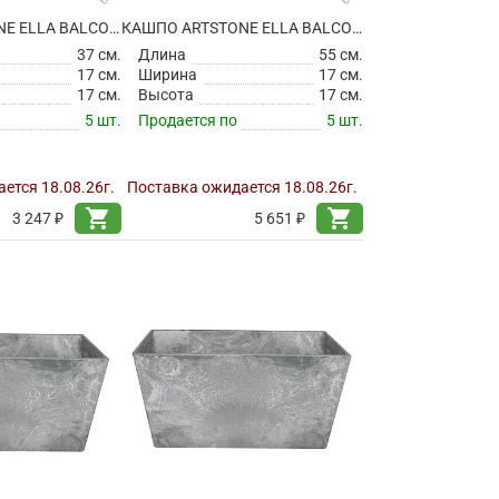
КАШПО ARTSTONE ELLA BALCONY OAK
КАШПО ARTSTONE ELLA BALCONY OAK
37 см.
Длина
55 см.
17 см.
Ширина
17 см.
17 см.
Высота
17 см.
5 шт.
Продается по
5 шт.
ется 18.08.26г.
Поставка ожидается 18.08.26г.
shopping_cart
shopping_cart
3 247 ₽
5 651 ₽