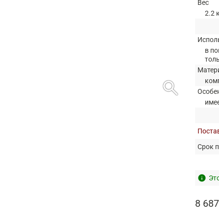
Вес
2.2 
Испол
в по
тол
Матер
search
ком
Особе
име
Постав
Срок п
info
Это
8 687