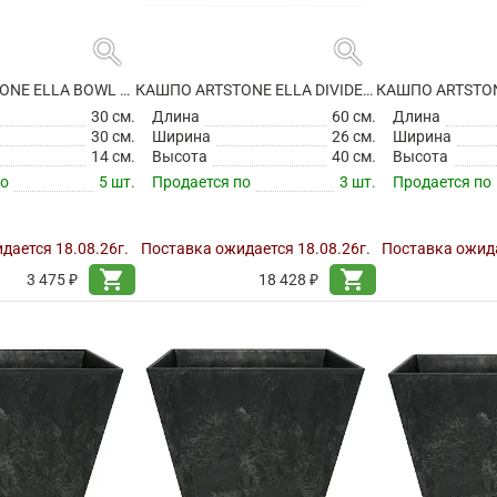
search
search
КАШПО ARTSTONE ELLA BOWL OAK
КАШПО ARTSTONE ELLA DIVIDER BLACK
30 см.
Длина
60 см.
Длина
30 см.
Ширина
26 см.
Ширина
14 см.
Высота
40 см.
Высота
по
5 шт.
Продается по
3 шт.
Продается по
дается 18.08.26г.
Поставка ожидается 18.08.26г.
Поставка ожида
shopping_cart
shopping_cart
3 475 ₽
18 428 ₽