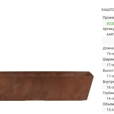
КАШПО
Произ
Arts
Артик
6AR
Длина
74 с
Шири
17 с
Высот
17 с
Внутр
16 с
Глуби
16 с
Объем
13 л