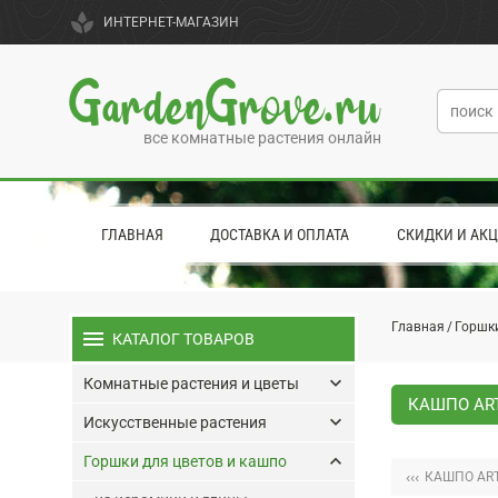
spa
ИНТЕРНЕТ-МАГАЗИН
GardenGrove.ru
все комнатные растения онлайн
ГЛАВНАЯ
ДОСТАВКА И ОПЛАТА
СКИДКИ И АК
Главная
Горшки
menu
КАТАЛОГ ТОВАРОВ
keyboard_arrow_down
Комнатные растения и цветы
КАШПО ART
keyboard_arrow_down
Искусственные растения
keyboard_arrow_up
Горшки для цветов и кашпо
‹‹‹
КАШПО ART