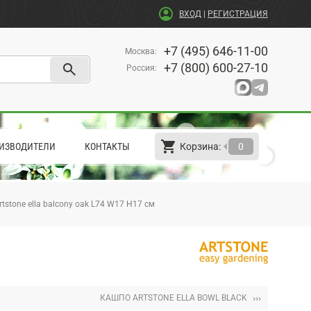
account_circle
ВХОД
|
РЕГИСТРАЦИЯ
+7 (495) 646-11-00
Москва
:
search
+7 (800) 600-27-10
Россия
:
shopping_cart
arrow_left
ИЗВОДИТЕЛИ
КОНТАКТЫ
Корзина:
0
tstone ella balcony oak L74 W17 H17 см
›››
КАШПО ARTSTONE ELLA BOWL BLACK