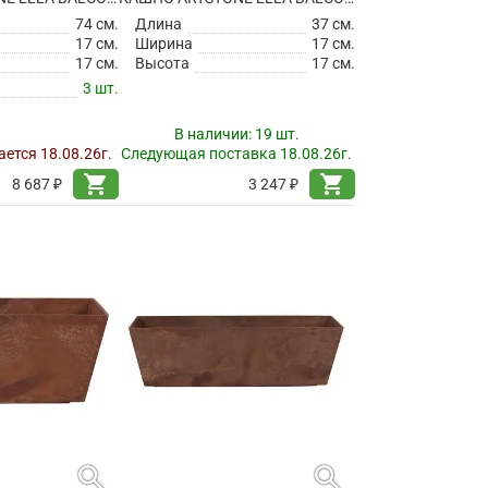
74 см.
Длина
37 см.
17 см.
Ширина
17 см.
17 см.
Высота
17 см.
3 шт.
В наличии:
19 шт.
ется 18.08.26г.
Следующая поставка 18.08.26г.
shopping_cart
shopping_cart
8 687 ₽
3 247 ₽
search
search