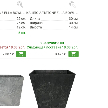
search
search
КАШПО ARTSTONE ELLA BOWL GREY
КАШПО ARTSTONE ELLA BOWL GREY
25 см.
Длина
30 см.
25 см.
Ширина
30 см.
12 см.
Высота
14 см.
5 шт.
В наличии:
3 шт.
ется 18.08.26г.
Следующая поставка 18.08.26г.
shopping_cart
shopping_cart
2 387 ₽
3 475 ₽