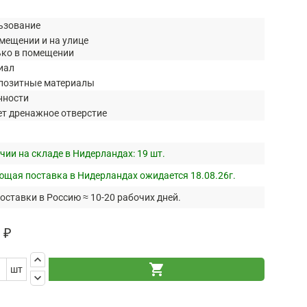
ьзование
мещении и на улице
ько в помещении
иал
позитные материалы
нности
ет дренажное отверстие
чии на складе в Нидерландах:
19 шт.
щая поставка в Нидерландах ожидается 18.08.26г.
оставки в Россию ≈ 10-20 рабочих дней.
 ₽
keyboard_arrow_up
shopping_cart
шт
keyboard_arrow_down