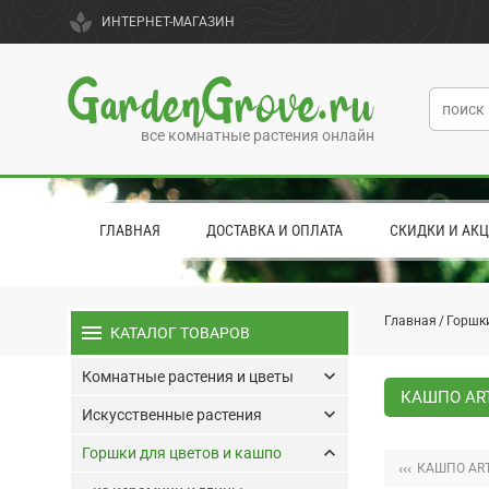
spa
ИНТЕРНЕТ-МАГАЗИН
GardenGrove.ru
все комнатные растения онлайн
ГЛАВНАЯ
ДОСТАВКА И ОПЛАТА
СКИДКИ И АК
Главная
Горшки
menu
КАТАЛОГ ТОВАРОВ
keyboard_arrow_down
Комнатные растения и цветы
КАШПО ART
keyboard_arrow_down
Искусственные растения
keyboard_arrow_up
Горшки для цветов и кашпо
‹‹‹
КАШПО ART