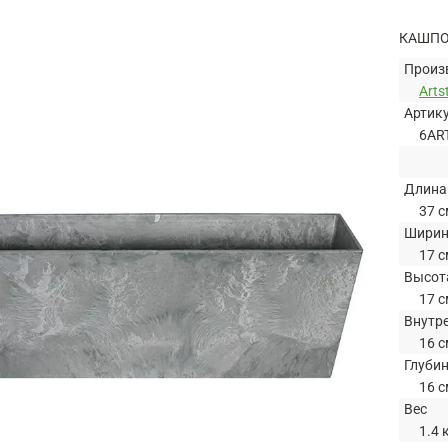
КАШПО
Произ
Arts
Артик
6AR
Длина
37 с
Шири
17 с
Высот
17 с
Внутр
16 с
Глуби
16 с
Вес
1.4 