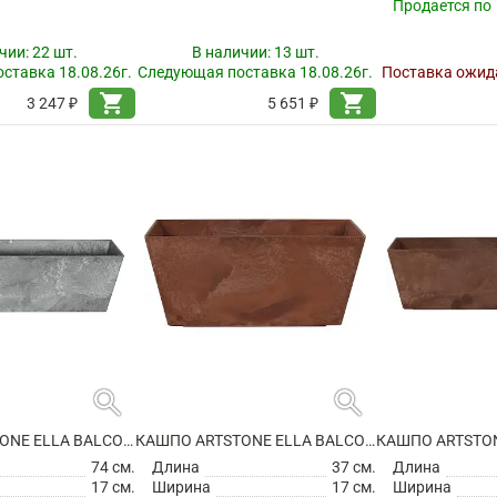
Продается по
чии:
22 шт.
В наличии:
13 шт.
ставка 18.08.26г.
Следующая поставка 18.08.26г.
Поставка ожида
shopping_cart
shopping_cart
3 247 ₽
5 651 ₽
search
search
КАШПО ARTSTONE ELLA BALCONY GREY
КАШПО ARTSTONE ELLA BALCONY OAK
74 см.
Длина
37 см.
Длина
17 см.
Ширина
17 см.
Ширина