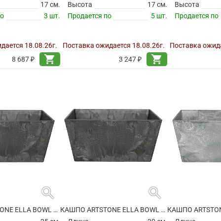
17 см.
Высота
17 см.
Высота
по
3 шт.
Продается по
5 шт.
Продается по
дается 18.08.26г.
Поставка ожидается 18.08.26г.
Поставка ожида
shopping_cart
shopping_cart
8 687 ₽
3 247 ₽
search
search
КАШПО ARTSTONE ELLA BOWL BLACK
КАШПО ARTSTONE ELLA BOWL BLACK