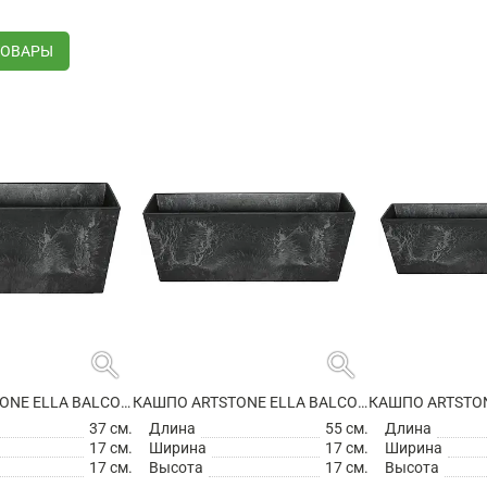
ТОВАРЫ
search
search
КАШПО ARTSTONE ELLA BALCONY BLACK
КАШПО ARTSTONE ELLA BALCONY BLACK
37 см.
Длина
55 см.
Длина
17 см.
Ширина
17 см.
Ширина
17 см.
Высота
17 см.
Высота