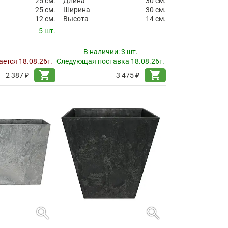
25 см.
Длина
30 см.
25 см.
Ширина
30 см.
12 см.
Высота
14 см.
5 шт.
В наличии:
3 шт.
ется 18.08.26г.
Следующая поставка 18.08.26г.
shopping_cart
shopping_cart
2 387 ₽
3 475 ₽
search
search