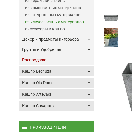
из керамики и глины
из композитных материалов
из натуральных материалов
из искусственных материалов
аксессуары к кашпо
keyboard_arrow_down
Декор и предметы интерьера
keyboard_arrow_down
Грунты и Удобрения
Распродажа
keyboard_arrow_down
Кашпо Lechuza
keyboard_arrow_down
Кашпо Ola Dom
keyboard_arrow_down
Кашпо Artevasi
keyboard_arrow_down
Кашпо Cosapots
menu
ПРОИЗВОДИТЕЛИ