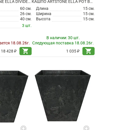
КАШПО ARTSTONE ELLA DIVIDER GREY
КАШПО ARTSTONE ELLA POT BLACK
60 см.
Длина
15 см.
26 см.
Ширина
15 см.
40 см.
Высота
15 см.
3 шт.
В наличии:
30 шт.
ется 18.08.26г.
Следующая поставка 18.08.26г.
shopping_cart
shopping_cart
18 428 ₽
1 035 ₽
search
search