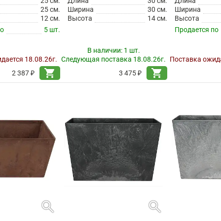
25 см.
Длина
30 см.
Длина
25 см.
Ширина
30 см.
Ширина
12 см.
Высота
14 см.
Высота
по
5 шт.
Продается по
В наличии:
1 шт.
дается 18.08.26г.
Следующая поставка 18.08.26г.
Поставка ожида
shopping_cart
shopping_cart
2 387 ₽
3 475 ₽
search
search