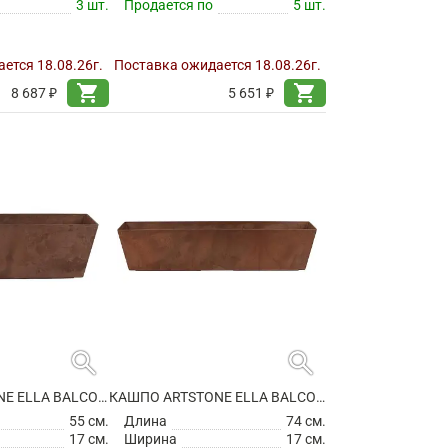
3 шт.
Продается по
5 шт.
ется 18.08.26г.
Поставка ожидается 18.08.26г.
shopping_cart
shopping_cart
8 687 ₽
5 651 ₽
search
search
КАШПО ARTSTONE ELLA BALCONY OAK
КАШПО ARTSTONE ELLA BALCONY OAK
55 см.
Длина
74 см.
17 см.
Ширина
17 см.