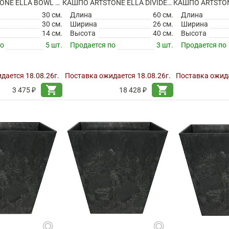
КАШПО ARTSTONE ELLA BOWL OAK
КАШПО ARTSTONE ELLA DIVIDER BLACK
30 см.
Длина
60 см.
Длина
30 см.
Ширина
26 см.
Ширина
14 см.
Высота
40 см.
Высота
по
5 шт.
Продается по
3 шт.
Продается по
дается 18.08.26г.
Поставка ожидается 18.08.26г.
Поставка ожида
shopping_cart
shopping_cart
3 475 ₽
18 428 ₽
search
search