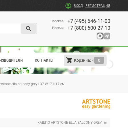
account_circle
ВХОД
|
РЕГИСТРАЦИЯ
+7 (495) 646-11-00
Москва
:
search
+7 (800) 600-27-10
Россия
:
shopping_cart
arrow_left
ИЗВОДИТЕЛИ
КОНТАКТЫ
Корзина:
0
tstone ella balcony grey L37 W17 H17 см
›››
КАШПО ARTSTONE ELLA BALCONY GREY